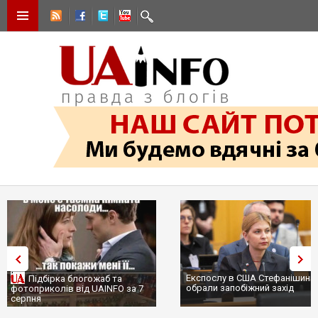
Експослу в США Стефанішиній
Трамп не передасть Україні
обрали запобіжний захід
сотні ракет до Patriot, бо у С
...