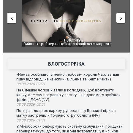
оновлення
Вийшов трейлер нової екранізації легендарного
Зеленський
фільму "Афера Томаса Крауна"
перемовин
БЛОГОСТРІЧКА
«Немає особливої сімейної любові»: король Чарльз дав
гідну відповідь на «виклик» Вільяма та Кейт (Факти)
08.08.2026, 02:31
На Одещині чоловік заліз в колодязь, щоб врятувати
кішку, але сам потрапив у пастку — на допомогу приїхали
фахівці ДСНС (NV)
08.08.2026, 02:01
Поліція підозрює наркоугруповання: у Бразилії під час
матчу застрелили 15-річного футболіста (NV)
08.08.2026, 01:31
У Міноборони реформують систему харчування: продукти
перевірятимуть до того, як вони потраплять у військові