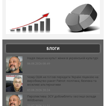
БЛОГИ
Надія лише на культ жінки в українській культурі
06.08.2026 08:49
Чому США не готові передати Україні ліцензію на
виробництво ракет Patriot: політика, безпека та
можливі альтернативи
03.08.2026 20:24
Перспектива: ЗСУ добомблять і всі інші склади
Wildberries
23.07.2026 11:31