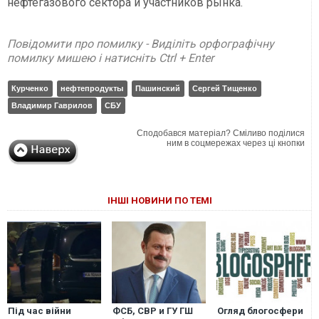
нефтегазового сектора и участников рынка.
Повідомити про помилку - Виділіть орфографічну
помилку мишею і натисніть Ctrl + Enter
Курченко
нефтепродукты
Пашинский
Сергей Тищенко
Владимир Гаврилов
СБУ
Сподобався матеріал? Сміливо поділися
ним в соцмережах через ці кнопки
ІНШІ НОВИНИ ПО ТЕМІ
Під час війни
ФСБ, СВР и ГУ ГШ
Огляд блогосфери