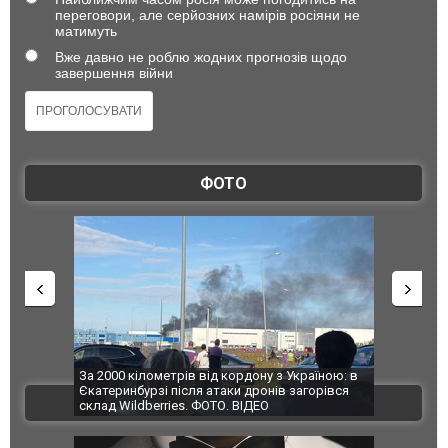
переговори, але серйозних намірів росіяни не
матимуть
Вже давно не роблю жодних прогнозів щодо
завершення війни
ФОТО
по Сумах,
За 2000 кілометрів від кордону з Україною: в
"Мої іграш
траждали
Єкатеринбурзі після атаки дронів загорівся
суперкарів
ВІДЕО
ині. ФОТО
склад Wildberries. ФОТО. ВІДЕО