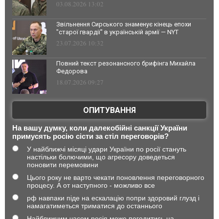
03.08.2026 13:02
Звільнення Сирського знаменує кінець епохи
"старої гвардії" в українській армії — NYT
23.07.2026 10:32
Повний текст резонансного брифінга Михайла
Федорова
18.07.2026 09:27
ОПИТУВАННЯ
На вашу думку, коли далекобійні санкції України
примусять росію сісти за стіл переговорів?
У найближчі місяці удари України по росії стануть
настільки болючими, що агресору доведеться
поновити перемовини
Цього року не варто чекати поновлення переговорного
процесу. А от наступного - можливо все
рф навпаки піде на ескалацію попри здоровий глузд і
намагатиметься триматися до останнього
Найближчим часом росія може погодитись на