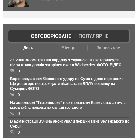
ОБГОВОРЮВАНЕ
|
ПОПУЛЯРНЕ
День
Місяць
За весь час
За 2000 кілометрів від кордону з Україною: в Єкатеринбурзі
після атаки дронів загорівся склад Wildberries. ФОТО. ВІДЕО
0
Ворог завдав комбінованого удару по Сумах, двоє поранених.
Ще десятеро постраждали після атаки БПЛА по ринку на
Сумщині. ФОТО
0
На аеродромі "Гвардійське" в окупованому Криму спалахнула
масштабна пожежа на складі пального
0
В адміністрації Вучича анонсували перший візит Зеленського до
Сербії
0