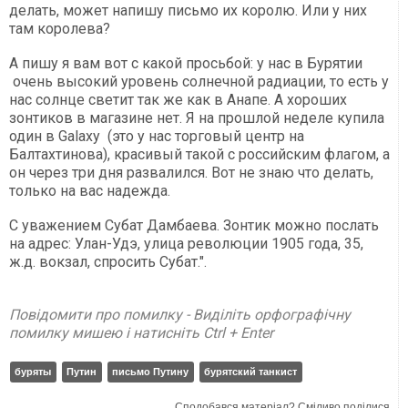
делать, может напишу письмо их королю. Или у них
там королева?
А пишу я вам вот с какой просьбой: у нас в Бурятии
очень высокий уровень солнечной радиации, то есть у
нас солнце светит так же как в Анапе. А хороших
зонтиков в магазине нет. Я на прошлой неделе купила
один в Galaxy (это у нас торговый центр на
Балтахтинова), красивый такой с российским флагом, а
он через три дня развалился. Вот не знаю что делать,
только на вас надежда.
С уважением Субат Дамбаева. Зонтик можно послать
на адрес: Улан-Удэ, улица революции 1905 года, 35,
ж.д. вокзал, спросить Субат.".
Повідомити про помилку - Виділіть орфографічну
помилку мишею і натисніть Ctrl + Enter
буряты
Путин
письмо Путину
бурятский танкист
Сподобався матеріал? Сміливо поділися