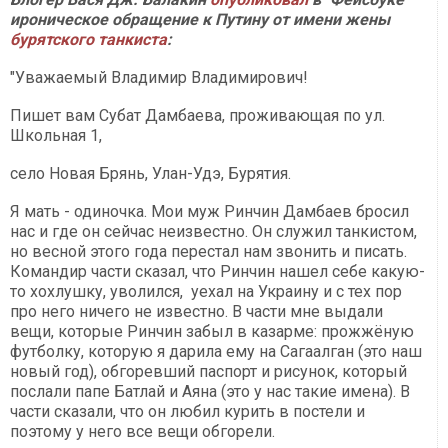
ироническое обращение к Путину от имени жены
бурятского танкиста
:
"Уважаемый Владимир Владимирович!
Пишет вам Субат Дамбаева, проживающая по ул.
Школьная 1,
село Новая Брянь, Улан-Удэ, Бурятия.
Я мать - одиночка. Мои муж Ринчин Дамбаев бросил
нас и где он сейчас неизвестно. Он служил танкистом,
но весной этого года перестал нам звонить и писать.
Командир части сказал, что Ринчин нашел себе какую-
то хохлушку, уволился, уехал на Украину и с тех пор
про него ничего не известно. В части мне выдали
вещи, которые Ринчин забыл в казарме: прожжёную
футболку, которую я дарила ему на Сагаалган (это наш
новый год), обгоревший паспорт и рисунок, который
послали папе Батлай и Аяна (это у нас такие имена). В
части сказали, что он любил курить в постели и
поэтому у него все вещи обгорели.