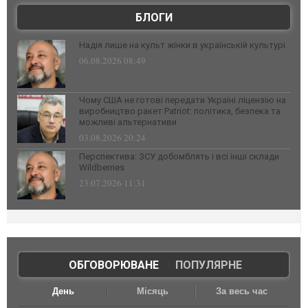
БЛОГИ
Надія лише на культ жінки в українській культурі
06.08.2026 08:49
Чому США не готові передати Україні ліцензію на
виробництво ракет Patriot: політика, безпека та
можливі альтернативи
03.08.2026 20:24
Перспектива: ЗСУ добомблять і всі інші склади
Wildberries
23.07.2026 11:31
ОБГОВОРЮВАНЕ
|
ПОПУЛЯРНЕ
День
Місяць
За весь час