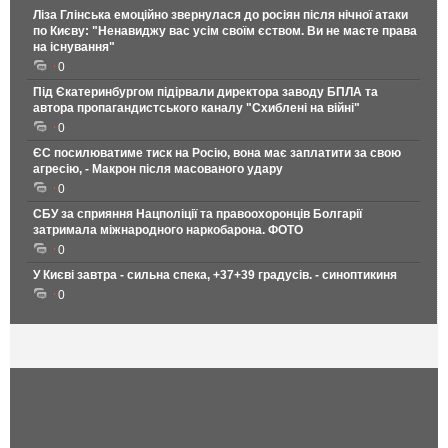
Ліза Глінська емоційно звернулася до росіян після нічної атаки
по Києву: "Ненавиджу вас усім своїм єством. Ви не маєте права
на існування"
0
Під Єкатеринбургом підірвали директора заводу БПЛА та
автора пропагандистського каналу "Схиблені на війні"
0
ЄС посилюватиме тиск на Росію, вона має заплатити за свою
агресію, - Макрон після масованого удару
0
СБУ за сприяння Нацполіції та правоохоронців Болгарії
затримала міжнародного наркобарона. ФОТО
0
У Києві завтра - сильна спека, +37+39 градусів. - синоптикиня
0