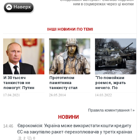
ним в соцмережах через ці кнопки
ІНШІ НОВИНИ ПО ТЕМІ
И 30 тысяч
Прототипом
"По помойкам
танкистов не
памятника
роемся, жрать
помогут: Путин
танкисту стал
нечего. По
попал с Украиной в
Путин. ФОТО
разбитой технике
17.04.2021
28.05.2014
14.03.2022
собственный
лазили": оккупант
капкан, –
признался, что
российский
солдаты Путина
Правила коментування ! »
политолог. ВИДЕО
хотят сбежать
НОВИНИ
домой
Єврокомісія: Україна може використати кошти кредиту
14:46
ЄС на закупівлю ракет-перехоплювачів у третіх країнах
2
0