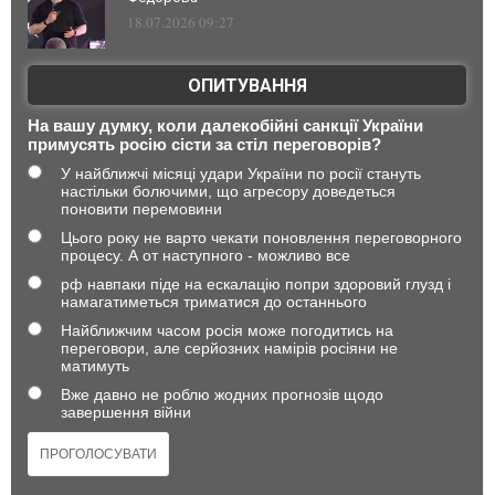
18.07.2026 09:27
ОПИТУВАННЯ
На вашу думку, коли далекобійні санкції України
примусять росію сісти за стіл переговорів?
У найближчі місяці удари України по росії стануть
настільки болючими, що агресору доведеться
поновити перемовини
Цього року не варто чекати поновлення переговорного
процесу. А от наступного - можливо все
рф навпаки піде на ескалацію попри здоровий глузд і
намагатиметься триматися до останнього
Найближчим часом росія може погодитись на
переговори, але серйозних намірів росіяни не
матимуть
Вже давно не роблю жодних прогнозів щодо
завершення війни