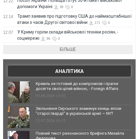
Посол України: Польща готує 50-й пакет військової
12:22
допомоги Україні
38
0
Трамп заявив про підготовку США до наймасштабнішої
12:14
атаки з часів Другої світової війни
171
0
У Криму горіли склади військової техніки росіян, -
12:07
соцмережі
86
0
БІЛЬШЕ
АНАЛІТИКА
Кремль не готовий до компромісів і прагне
досягти своїх цілей війною, - Foreign Affairs
03.08.2026 13:02
Звільнення Сирського знаменує кінець епохи
"старої гвардії" в українській армії — NYT
23.07.2026 10:32
Повний текст резонансного брифінга Михайла
Федорова