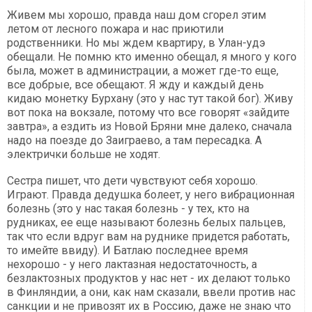
Живем мы хорошо, правда наш дом сгорел этим
летом от лесного пожара и нас приютили
родственники. Но мы ждем квартиру, в Улан-удэ
обещали. Не помню кто именно обещал, я много у кого
была, может в администрации, а может где-то еще,
все добрые, все обещают. Я жду и каждый день
кидаю монетку Бурхану (это у нас тут такой бог). Живу
вот пока на вокзале, потому что все говорят «зайдите
завтра», а ездить из Новой Бряни мне далеко, сначала
надо на поезде до Заиграево, а там пересадка. А
электрички больше не ходят.
Сестра пишет, что дети чувствуют себя хорошо.
Играют. Правда дедушка болеет, у него вибрационная
болезнь (это у нас такая болезнь - у тех, кто на
рудниках, ее еще называют болезнь белых пальцев,
так что если вдруг вам на руднике придется работать,
то имейте ввиду). И Батлаю последнее время
нехорошо - у него лактазная недостаточность, а
безлактозных продуктов у нас нет - их делают только
в Финляндии, а они, как нам сказали, ввели против нас
санкции и не привозят их в Россию, даже не знаю что