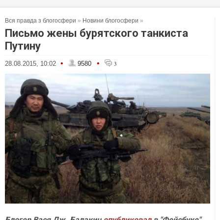
Вся правда з блогосфери
»
Новини блогосфери
»
Письмо жены бурятского танкиста
Путину
•
•
28.08.2015, 10:02
9580
3
Блогер Вася Дж. Балакин
опубликовал
в "Фейсбуке"