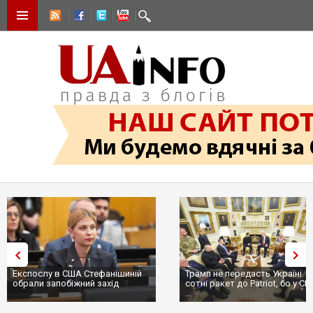
Експослу в США Стефанішиній
Трамп не передасть Україні
обрали запобіжний захід
сотні ракет до Patriot, бо у С
...