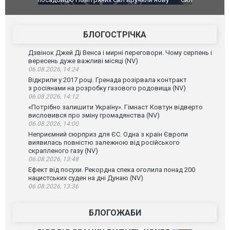
губернатор регіону заявив про наймасштабнішу
"Сантоса".
атаку. ВІДЕО
БЛОГОСТРІЧКА
Дзвінок Джей Ді Венса і мирні переговори. Чому серпень і
вересень дуже важливі місяці (NV)
06.08.2026, 14:24
Відкрили у 2017 році. Гренада розірвала контракт
з росіянами на розробку газового родовища (NV)
06.08.2026, 14:12
«Потрібно залишити Україну». Гімнаст Ковтун відверто
висловився про зміну громадянства (NV)
06.08.2026, 14:00
Неприємний сюрприз для ЄС. Одна з країн Європи
виявилась повністю залежною від російського
скрапленого газу (NV)
06.08.2026, 13:48
Ефект від посухи. Рекордна спека оголила понад 200
нацистських суден на дні Дунаю (NV)
06.08.2026, 13:36
БЛОГОЖАБИ