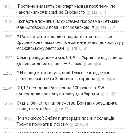
"Постійно вилазять": експерт назвав проблеми, які
13:22
накопичилися в армії за Сирського
192
0
Eкспертна помилка чи системна проблема - Гетьман
13:15
Іван Виговський поза "Тисячовесною"?!
136
0
У Росії потай поховали генерал-лейтенанта Ігоря
13:08
Єрусалимова: ймовірно, він загинув унаслідок вибуху у
московському ресторані
128
0
Обмін розвідданими між США та Україною відновився
13:02
до попереднього рівня, — Politico
38
0
У Навроцького хочуть, щоб Туск все ж підписав
12:53
рішення позбавити Зеленського ордена
81
0
КНДР передала Росії понад 100 ракет: в ISW
12:44
попередили про нову загрозу для України
60
0
Судна, банки та підприємства: Британія розширила
12:37
санкції проти Росії
30
0
"Ми чекаємо": Сибіга підтвердив плани посланців
12:32
Трампа приїхати в Україну
28
0