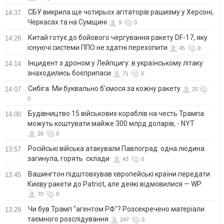
СБУ викрила ще чотирьох агітаторів рашизму у Херсоні,
14:37
Черкасах та на Сумщині
9
0
Китай готує до бойового чергування ракету DF-17, яку
14:28
існуючі системи ППО не здатні перехопити
45
0
Інцидент з дроном у Лейпцигу: в українському літаку
14:14
знаходились боєприпаси
71
0
Сибіга: Ми буквально б’ємося за кожну ракету
14:07
25
0
Будівництво 15 військових кораблів на честь Трампа
14:00
можуть коштувати майже 300 млрд доларів, - NYT
26
0
Російські війська атакували Павлоград: одна людина
13:57
загинула, горять склади
43
0
Вашингтон підштовхував європейські країни передати
13:45
Києву ракети до Patriot, але деякі відмовилися — WP
70
0
Чи був Трамп "агентом РФ"? Розсекречено матеріали
13:29
таємного розслідування
247
0