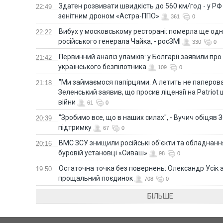
Здатен розвивати швидкість до 560 км/год - у Р
22:49
зенітним дроном «Астра-ППО»
361
0
Вибух у московському ресторані: померла ще од
22:22
російського генерала Чайка, - росЗМІ
330
0
Первинний аналіз уламків: у Болгарії заявили про
21:42
українського безпілотника
109
0
"Ми займаємося папірцями. А летить не паперова 
21:18
Зеленський заявив, що просив ліцензії на Patriot 
війни
61
0
"Зробимо все, що в наших силах", - Вучич обіцяв
20:39
підтримку
67
0
ВМС ЗСУ знищили російські об'єкти та обладнанн
20:16
буровій установці «Сиваш»
98
0
Остаточна точка без повернень: Олександр Усік 
19:50
прощальний поєдинок
708
0
БІЛЬШЕ