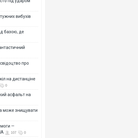
істо під ударом
отужних вибухів
ад базою, де
фантастичний
 свідоцтво про
кіл на дистанціне
0
жий асфальт на
їна може знищувати
емоги —
ША
107
0