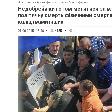
Вся правда з блогосфери
»
Новини блогосфери
»
Недобрейвіки готові мститися за в
політичну смерть фізичними смерт
каліцтвами інших
•
•
01.09.2015, 16:40
4135
4