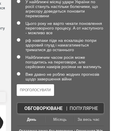
У найближчі місяці удари України по
к
росії стануть настільки болючими, що
ися
агресору доведеться поновити
перемовини
Цього року не варто чекати поновлення
переговорного процесу. А от наступного
нту
- можливо все
рф навпаки піде на ескалацію попри
здоровий глузд і намагатиметься
триматися до останнього
Найближчим часом росія може
погодитись на переговори, але
серйозних намірів росіяни не матимуть
Вже давно не роблю жодних прогнозів
щодо завершення війни
ОБГОВОРЮВАНЕ
|
ПОПУЛЯРНЕ
День
Місяць
За весь час