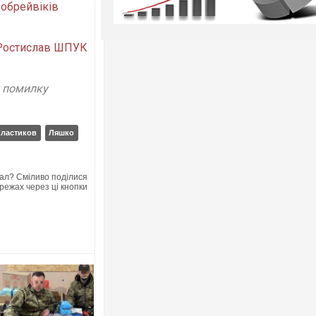
обрейвіків
Ростислав ШПУК
у помилку
ластиков
Ляшко
ал? Сміливо поділися
режах через ці кнопки