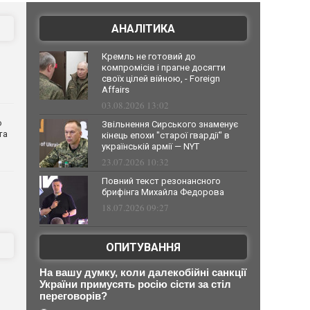
АНАЛІТИКА
Кремль не готовий до
компромісів і прагне досягти
своїх цілей війною, - Foreign
Affairs
03.08.2026 13:02
о
Звільнення Сирського знаменує
та
кінець епохи "старої гвардії" в
українській армії — NYT
23.07.2026 10:32
Повний текст резонансного
брифінга Михайла Федорова
18.07.2026 09:27
ОПИТУВАННЯ
На вашу думку, коли далекобійні санкції
України примусять росію сісти за стіл
переговорів?