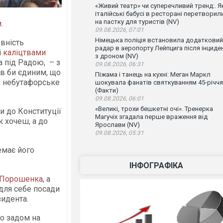
«Живий театр» чи суперечливий тренд:. Я
італійські бабусі в ресторані перетворил
на пастку для туристів (NV)
и
.
09.08.2026, 07:01
Німецька поліція встановила додатковий
вність
радар в аеропорту Лейпцига після інциде
і
каліцтвами
з дроном (NV)
а під Радою, – з
09.08.2026, 06:31
ув би єдиним, що
Піжама і танець на кухні: Меган Маркл
е небутафорське
шокувала фанатів святкуванням 45-річчя
(Факти)
09.08.2026, 06:01
«Великі, трохи бешкетні очі». Тренерка
и до Конституції
Магучіх згадала перше враження від
к хочеш, а до
Ярослави (NV)
09.08.2026, 05:31
емає його
ІНФОГРАФІКА
Порошенка
, а
для себе посади
зидента.
то задом на