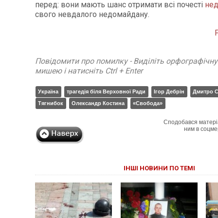
перед: вони мають шанс отримати всі почесті
нед
свого невдалого недомайдану.
Повідомити про помилку - Виділіть орфографічн
мишею і натисніть Ctrl + Enter
Україна
трагедія біля Верховної Ради
Ігор Дебрін
Дмитро С
Тягнибок
Олександр Костина
«Свобода»
Сподобався матері
ним в соцме
ІНШІ НОВИНИ ПО ТЕМІ