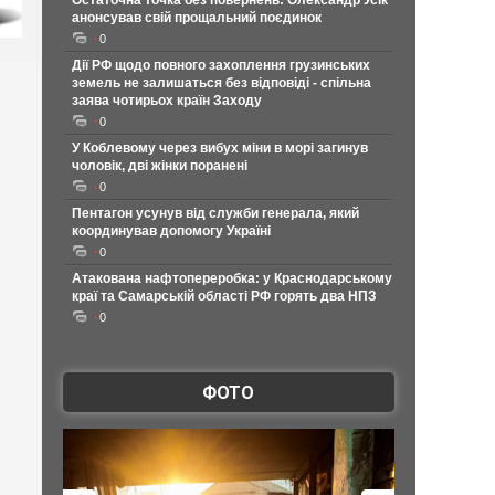
Остаточна точка без повернень: Олександр Усік
анонсував свій прощальний поєдинок
0
Дії РФ щодо повного захоплення грузинських
земель не залишаться без відповіді - спільна
заява чотирьох країн Заходу
0
У Коблевому через вибух міни в морі загинув
чоловік, дві жінки поранені
0
Пентагон усунув від служби генерала, який
координував допомогу Україні
0
Атакована нафтопереробка: у Краснодарському
краї та Самарській області РФ горять два НПЗ
0
ФОТО