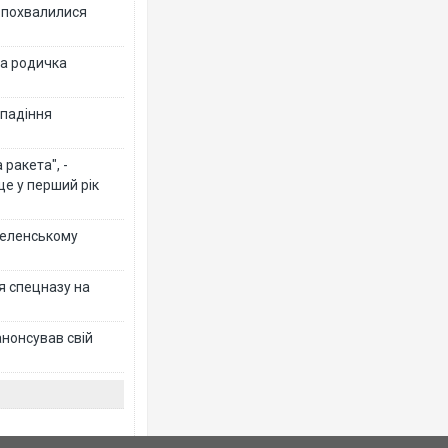
Ф похвалилися
на родичка
 падіння
ракета", -
ще у перший рік
 Зеленському
я спецназу на
анонсував свій