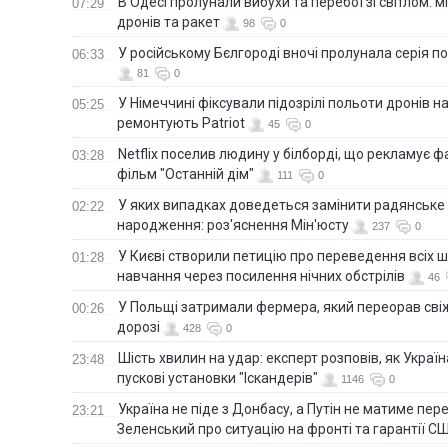
В Одесі пролунали вибухи та перебої зі світлом: м
07:29
дронів та ракет
98
0
У російському Бєлгороді вночі пролунала серія п
06:33
81
0
У Німеччині фіксували підозрілі польоти дронів н
05:25
ремонтують Patriot
45
0
Netflix поселив людину у білборді, що рекламує 
03:28
фільм "Останній дім"
111
0
У яких випадках доведеться замінити радянське
02:22
народження: роз'яснення Мін'юсту
237
0
У Києві створили петицію про переведення всіх ш
01:28
навчання через посилення нічних обстрілів
46
У Польщі затримали фермера, який переорав сві
00:26
дорозі
428
0
Шість хвилин на удар: експерт розповів, як Укра
23:48
пускові установки "Іскандерів"
1146
0
Україна не піде з Донбасу, а Путін не матиме пер
23:21
Зеленський про ситуацію на фронті та гарантії С