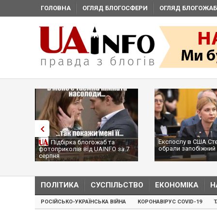
ГОЛОВНА
ОГЛЯД БЛОГОСФЕРИ
ОГЛЯД БЛОГОЖАБ
Експослу в США Ст
Підбірка блогожаб та
обрали запобіжний 
фотоприколів від UAINFO за 7
серпня
ПОЛІТИКА
СУСПІЛЬСТВО
ЕКОНОМІКА
Н
РОСІЙСЬКО-УКРАЇНСЬКА ВІЙНА
КОРОНАВІРУС COVID-19