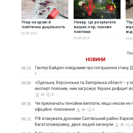
Піар на крові й
Пекар: Це результати
"Пр
політична доцільність
ваших ігор, панове
вір
політики
від
02.09.2015
мас
01.09.2015
19.0
вій
пор
Пра
НОВИНИ
Гантер Байден повідомив про погіршення стану
09:24
0
«Одеська, Херсонська та Запорізька області – у зо
09:00
експерт пояснив, чим загрожує Україні дефіцит в
16
0
Чи призначать пенсійни виплати, якщо ніколи не
08:36
офіційно: пояснення
59
0
РФ атакувала дронами Салтівський район Харкова
08:12
багатоповерхівку, двоє людей загинули
35
0