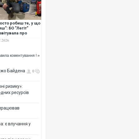
осто робиш те, у що
иш": БО "Легіт"
Ворог завдав комбінованого уда
звітувала про
двоє поранених. Ще десятеро п
штабну допомогу
після атаки БПЛА по ринку на Су
7.2026
ськовим,
аненим та дітям
вила коментування ! »
 Джо Байдена
0
ні ризику»:
одних ресурсів
 працював
Одесу накрила потужна злива з 
ураганним вітром
: є влучання у