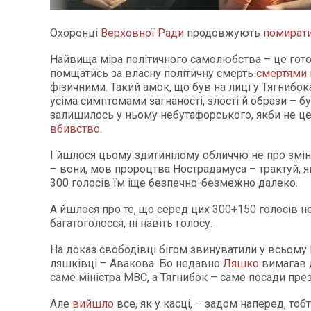
Охоронці
Верховної Ради
продовжують
помират
Найвища міра політичного самолюбства – це гото
помщатись за власну політичну смерть
смертями
фізичними. Такий амок, що був на лиці у Тягнибок
усіма симптомами загнаності, злості й образи – б
залишилось у ньому небутафорського, якби не ц
вбивство
.
І йшлося цьому здитинілому обличчю не про змін
– вони, мов пророцтва Нострадамуса – трактуй, я
300 голосів їм іще безпечно-безмежно далеко.
А йшлося про те, що серед цих 300+150 голосів н
багатоголосся, ні навіть голосу.
На доказ свободівці бігом звинуватили у всьому
ляшківці – Авакова. Бо недавно
Ляшко
вимагав 
саме міністра МВС, а Тягнибок – саме посади пре
Але
вийшло
все, як у касці, – задом наперед, тоб