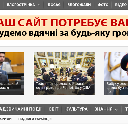
БЛОГОСТРІЧКА
ДОСЬЄ
БЛОГОЖАБИ
ФОТО
ВІДЕО
ефанішиній
Трамп не передасть Україні
Вибух у рес
захід
сотні ракет до Patriot, бо у США
ціллю був г
...
пр...
АДЗВИЧАЙНІ ПОДІЇ
СВІТ
КУЛЬТУРА
ЗНАННЯ
ТАРИФИ
ПОДВИГИ УКРАЇНЦІВ