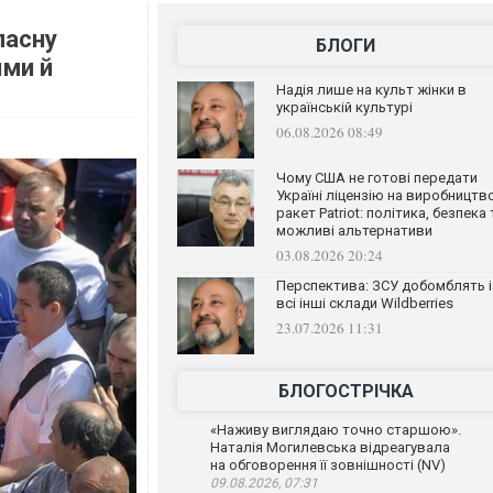
ласну
БЛОГИ
ями й
Надія лише на культ жінки в
українській культурі
06.08.2026 08:49
Чому США не готові передати
Україні ліцензію на виробництв
ракет Patriot: політика, безпека 
можливі альтернативи
03.08.2026 20:24
Перспектива: ЗСУ добомблять і
всі інші склади Wildberries
23.07.2026 11:31
БЛОГОСТРІЧКА
«Наживу виглядаю точно старшою».
Наталія Могилевська відреагувала
на обговорення її зовнішності (NV)
09.08.2026, 07:31