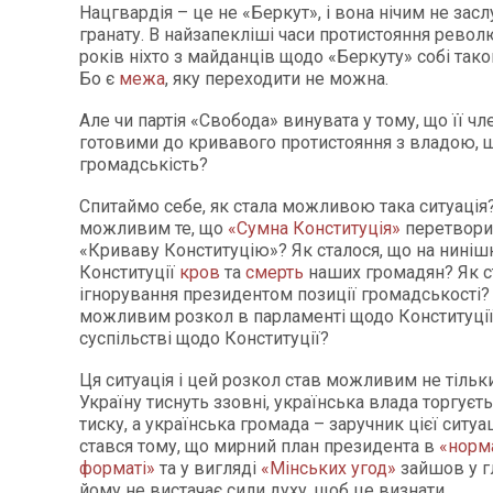
Нацгвардія – це не «Беркут», і вона нічим не за
гранату. В найзапекліші часи протистояння револ
років ніхто з майданців щодо «Беркуту» собі тако
Бо є
межа
, яку переходити не можна.
Але чи партія «Свобода» винувата у тому, що її чл
готовими до кривавого протистояння з владою, щ
громадськість?
Спитаймо себе, як стала можливою така ситуація?
можливим те, що
«Сумна Конституція»
перетвори
«Криваву Конституцію»? Як сталося, що на нинішн
Конституції
кров
та
смерть
наших громадян? Як 
ігнорування президентом позиції громадськості?
можливим розкол в парламенті щодо Конституції
суспільстві щодо Конституції?
Ця ситуація і цей розкол став можливим не тільки
Україну тиснуть ззовні, українська влада торгуєть
тиску, а українська громада – заручник цієї ситуа
стався тому, що мирний план президента в
«норм
форматі»
та у вигляді
«Мінських угод»
зайшов у гл
йому не вистачає сили духу, щоб це визнати.