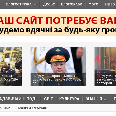
БЛОГОСТРІЧКА
ДОСЬЄ
БЛОГОЖАБИ
ФОТО
ВІДЕО
 Україні
Вибух у ресторані в Москві:
Вибух у Мос
ot, бо у США
ціллю був головком ВКС Росії,
загиблими: 
пр...
ресторан...
АДЗВИЧАЙНІ ПОДІЇ
СВІТ
КУЛЬТУРА
ЗНАННЯ
ТАРИФИ
ПОДВИГИ УКРАЇНЦІВ