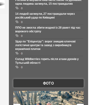
Росіяни атакували Київ балістикою та дронами:
одна людина загинула, 15 постраждалих
0
14 людей загинули, 27 постраждали через
російський удар по Київщині
0
ППО не змогла збити жодної із 28 ракет під час
ворожого обстрілу
0
Удар по "Епіцентру": ворог знищив ключові
логістичні центри та завод з виробництв
керамічної плитки
0
Склад Wildberries горить після атаки дронів у
Тульській області
0
ФОТО