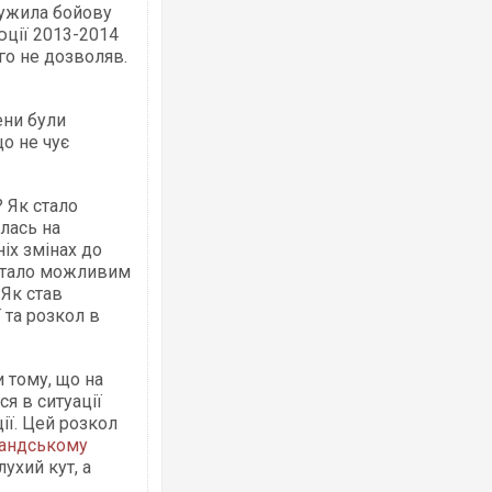
служила бойову
юції 2013-2014
го не дозволяв.
ени були
о не чує
 Як стало
лась на
іх змінах до
стало можливим
 Як став
 та розкол в
 тому, що на
ся в ситуації
ції. Цей розкол
андському
ухий кут, а