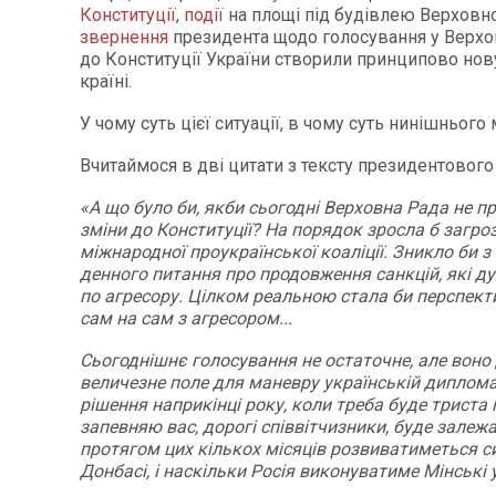
Конституції
,
події
на площі під будівлею Верховно
звернення
президента щодо голосування у Верхов
до Конституції України створили принципово нов
країні.
У чому суть цієї ситуації, в чому суть нинішнього
Вчитаймося в дві цитати з тексту президентовог
«А що було би, якби сьогодні Верховна Рада не п
зміни до Конституції? На порядок зросла б загроз
міжнародної проукраїнської коаліції. Зникло би з
денного питання про продовження санкцій, які д
по агресору. Цілком реальною стала би перспек
сам на сам з агресором...
Сьогоднішнє голосування не остаточне, але воно
величезне поле для маневру українській дипломат
рішення наприкінці року, коли треба буде триста 
запевняю вас, дорогі співвітчизники, буде залежат
протягом цих кількох місяців розвиватиметься с
Донбасі, і наскільки Росія виконуватиме Мінські у