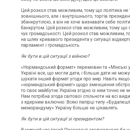
Цей розкол став можливим, тому що політика не 
зовнішнього, але і внутрішнього, торгів президе
збанкрутілою, а він не хоче визнавати себе політ
банкрутом. Цей розкол став можливим, тому що 
чує громадськості. Цей розкол став можливим, то
на шлях кривавого президента у ситуації відверт
парламент і громадськість.
Як бути в цій ситуації з війною?
«Нормандський формат» перемовин та «Мінські 
Україні все, що могли дати, і більше дати не можу
шукати інший формат угоди про мир. Навіть якщ
«нормандський формат» щодо зменшення обстрілі
то своє майбутнє Україна згідно із ним точно не 
Нам потрібна згода світової спільноти на всі види
з ядерним включно. Всякі папірці типу «Будапеш
меморандуму» Україну більше не цікавлять.
Як бути в цій ситуації зі президентом?
В мирний час такий Президент заслуговував би на