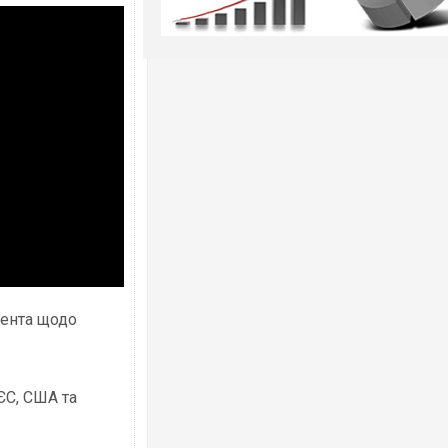
дента щодо
ЄС, США та