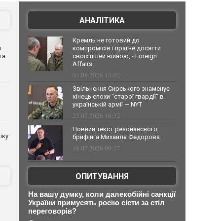
АНАЛІТИКА
Кремль не готовий до
о
компромісів і прагне досягти
та
своїх цілей війною, - Foreign
Affairs
03.08.2026 13:02
Звільнення Сирського знаменує
кінець епохи "старої гвардії" в
українській армії — NYT
23.07.2026 10:32
Повний текст резонансного
іку
брифінга Михайла Федорова
18.07.2026 09:27
ОПИТУВАННЯ
На вашу думку, коли далекобійні санкції
України примусять росію сісти за стіл
переговорів?