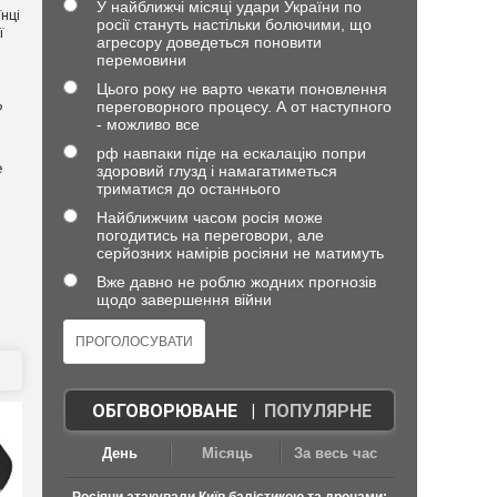
У найближчі місяці удари України по
нці
росії стануть настільки болючими, що
ї
агресору доведеться поновити
перемовини
Цього року не варто чекати поновлення
переговорного процесу. А от наступного
?
- можливо все
рф навпаки піде на ескалацію попри
е
здоровий глузд і намагатиметься
триматися до останнього
Найближчим часом росія може
погодитись на переговори, але
серйозних намірів росіяни не матимуть
Вже давно не роблю жодних прогнозів
щодо завершення війни
ОБГОВОРЮВАНЕ
|
ПОПУЛЯРНЕ
День
Місяць
За весь час