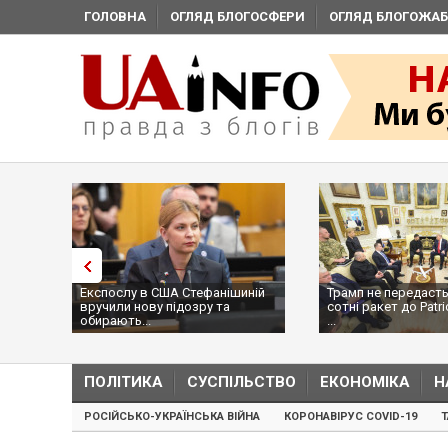
ГОЛОВНА
ОГЛЯД БЛОГОСФЕРИ
ОГЛЯД БЛОГОЖАБ
Експослу в США Стефанішиній
Трамп не передасть
вручили нову підозру та
сотні ракет до Patri
обирають...
...
ПОЛІТИКА
СУСПІЛЬСТВО
ЕКОНОМІКА
Н
РОСІЙСЬКО-УКРАЇНСЬКА ВІЙНА
КОРОНАВІРУС COVID-19