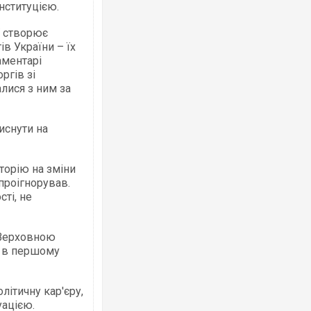
нституцією.
ї створює
в України – їх
аментарі
ргів зі
алися з ним за
иснути на
торію на зміни
 проігнорував.
ті, не
 Верховною
я в першому
літичну кар'єру,
уацією.