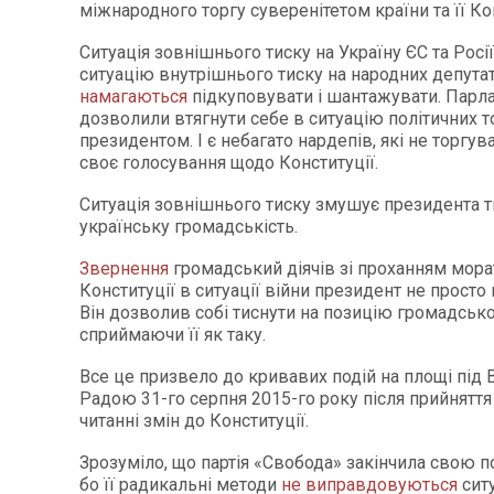
міжнародного торгу суверенітетом країни та її Ко
Ситуація зовнішнього тиску на Україну ЄС та Росі
ситуацію внутрішнього тиску на народних депутаті
намагаються
підкуповувати і шантажувати. Парл
дозволили втягнути себе в ситуацію політичних то
президентом. І є небагато нардепів, які не торгув
своє голосування щодо Конституції.
Ситуація зовнішнього тиску змушує президента т
українську громадськість.
Звернення
громадський діячів зі проханням мора
Конституції в ситуації війни президент не просто
Він дозволив собі тиснути на позицію громадськос
сприймаючи її як таку.
Все це призвело до кривавих подій на площі під
Радою 31-го серпня 2015-го року після прийнятт
читанні змін до Конституції.
Зрозуміло, що партія «Свобода» закінчила свою по
бо її радикальні методи
не виправдовуються
сит