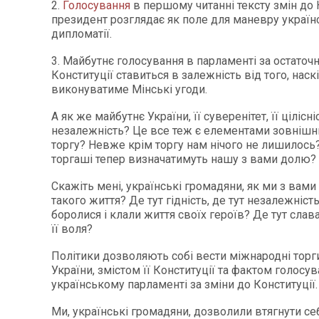
2.
Голосування
в першому читанні тексту змін до 
президент розглядає як поле для маневру україн
дипломатії.
3. Майбутнє голосування в парламенті за остаточн
Конституції ставиться в залежність від того, наск
виконуватиме Мінські угоди.
А як же майбутнє України, її суверенітет, її цілісніс
незалежність? Це все теж є елементами зовнішн
торгу? Невже крім торгу нам нічого не лишилось
торгаші тепер визначатимуть нашу з вами долю?
Скажіть мені, українські громадяни, як ми з вами
такого життя? Де тут гідність, де тут незалежність
боролися і клали життя своїх героїв? Де тут слава
її воля?
Політики дозволяють собі вести міжнародні торг
України, змістом її Конституції та фактом голосув
українському парламенті за зміни до Конституції.
Ми, українські громадяни, дозволили втягнути се