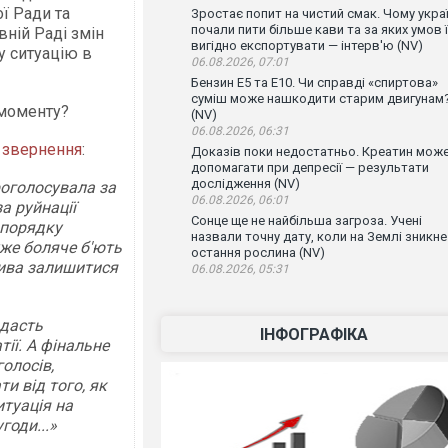
ї Ради та
Зростає попит на чистий смак. Чому украї
почали пити більше кави та за яких умов ї
ній Раді змін
вигідно експортувати — інтерв'ю (NV)
у ситуацію в
06.08.2026, 07:01
Бензин Е5 та Е10. Чи справді «спиртова»
суміш може нашкодити старим двигунам
 моменту?
(NV)
06.08.2026, 06:31
о
звернення
:
Доказів поки недостатньо. Креатин мож
допомагати при депресії — результати
дослідження (NV)
роголосувала за
06.08.2026, 06:01
а руйнації
Сонце ще не найбільша загроза. Учені
 порядку
назвали точну дату, коли на Землі зникне
уже боляче б'ють
остання рослина (NV)
тива залишитися
06.08.2026, 05:31
 дасть
ІНФОГРАФІКА
ії. А фінальне
голосів,
и від того, як
итуація на
годи...»