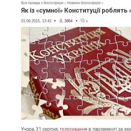
Вся правда з блогосфери
»
Новини блогосфери
»
Як із «сумної» Конституції роблять
•
•
01.09.2015, 13:42
3864
4
Учора, 31 серпня,
голосування
в парламенті за зм