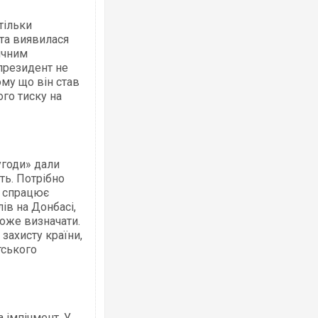
тільки
нта виявилася
ичним
президент не
му що він став
ого тиску на
угоди» дали
ть. Потрібно
о спрацює
в на Донбасі,
може визначати.
 захисту країни,
тського
 імпічмент. У