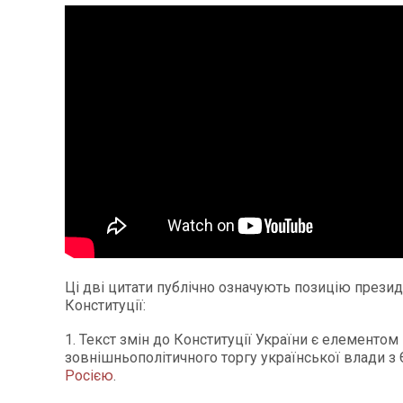
Ці дві цитати публічно означують позицію прези
Конституції:
1. Текст змін до Конституції України є елементом
зовнішньополітичного торгу української влади з 
Росією
.