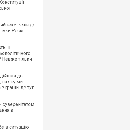
Конституції
ської
ий текст змін до
Українські надзвичайники врятували 
ільки Росія
під час ліквідації масштабної лісової 
Франції
ть, її
ьополітичного
? Невже тільки
 дійшли до
, за яку ми
 України, де тут
и суверенітетом
Неймар влаштував конфлікт після пе
ання в
"Сантоса". ВІДЕО
бе в ситуацію