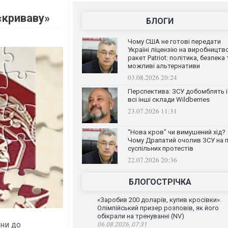
 «криваву»
БЛОГИ
Чому США не готові передати
Україні ліцензію на виробництв
ракет Patriot: політика, безпека 
можливі альтернативи
03.08.2026 20:24
Перспектива: ЗСУ добомблять і
всі інші склади Wildberries
23.07.2026 11:31
“Нова кров” чи вимушений хід?
Чому Драпатий очолив ЗСУ на п
суспільних протестів
22.07.2026 20:36
БЛОГОСТРІЧКА
«Заробив 200 доларів, купив кросівки».
Олімпійський призер розповів, як його
обікрали на тренуванні (NV)
іни до
06.08.2026, 07:31