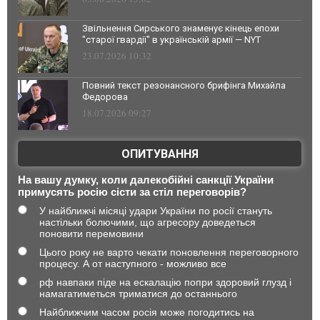
Звільнення Сирського знаменує кінець епохи
"старої гвардії" в українській армії — NYT
23.07.2026 10:32
Повний текст резонансного брифінга Михайла
Федорова
18.07.2026 09:27
ОПИТУВАННЯ
На вашу думку, коли далекобійні санкції України
примусять росію сісти за стіл переговорів?
У найближчі місяці удари України по росії стануть
настільки болючими, що агресору доведеться
поновити перемовини
Цього року не варто чекати поновлення переговорного
процесу. А от наступного - можливо все
рф навпаки піде на ескалацію попри здоровий глузд і
намагатиметься триматися до останнього
Найближчим часом росія може погодитись на