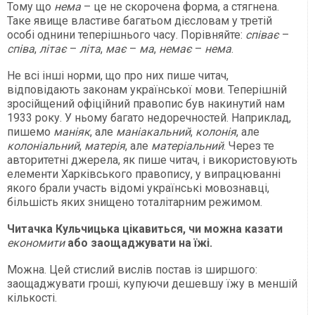
Тому що
нема
– це не скорочена форма, а стягнена.
Таке явище властиве багатьом дієсловам у третій
особі однини теперішнього часу. Порівняйте:
співає
–
співа
,
літає
–
літа
,
має
–
ма
,
немає
–
нема
.
Не всі інші норми, що про них пише читач,
відповідають законам української мови. Теперішній
зросійщений офіційний правопис був накинутий нам
1933 року. У ньому багато недоречностей. Наприклад,
пишемо
маніяк
, але
маніакальний
,
колонія
, але
колоніальний
,
матерія
, але
матеріальний
. Через те
авторитетні джерела, як пише читач, і використовують
елементи Харківського правопису, у випрацюванні
якого брали участь відомі українські мовознавці,
більшість яких знищено тоталітарним режимом.
Читачка Кульчицька цікавиться, чи можна казати
економити
або
заощаджувати
на їжі.
Можна. Цей стислий вислів постав із ширшого:
заощаджувати гроші, купуючи дешевшу їжу в меншій
кількості.