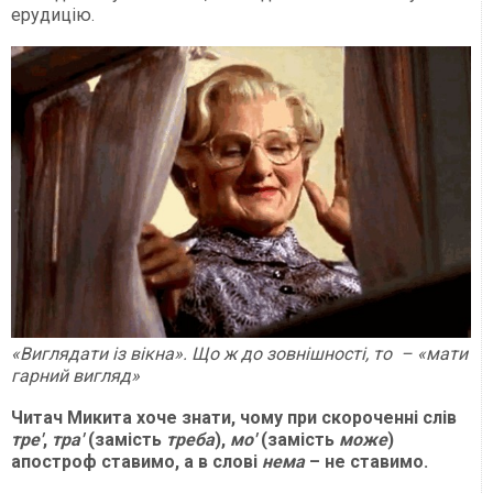
ерудицію.
«Виглядати із вікна». Що ж до зовнішності, то – «мати
гарний вигляд»
Читач Микита хоче знати, чому при скороченні слів
тре'
,
тра'
(замість
треба
),
мо'
(замість
може
)
апостроф ставимо, а в слові
нема
– не ставимо.