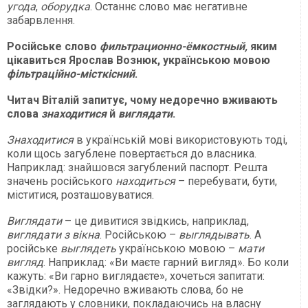
угода
,
оборудка
. Останнє слово має негативне
забарвлення.
Російське слово
фильтрационно-ёмкостный,
яким
цікавиться Ярослав Вознюк, українською мовою
фільтраційно-місткісний
.
Читач Віталій запитує, чому недоречно вживають
слова
знаходитися
й
виглядати
.
Знаходитися
в українській мові використовують тоді,
коли щось загублене повертається до власника.
Наприклад: знайшовся загублений паспорт. Решта
значень російського
находиться
– перебувати, бути,
міститися, розташовуватися.
Виглядати
– це дивитися звідкись, наприклад,
виглядати з вікна
. Російською –
выглядывать
. А
російське
выглядеть
українською мовою –
мати
вигляд
. Наприклад: «Ви маєте гарний вигляд». Бо коли
кажуть: «Ви гарно виглядаєте», хочеться запитати:
«Звідки?». Недоречно вживають слова, бо не
заглядають у словники, покладаючись на власну