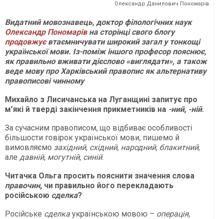
Олександр Данилович Пономарів
Видатний мовознавець, доктор філологічних наук
Олександр Пономарів
на сторінці свого блогу
продовжує
втаємничувати широкий загал у тонкощі
української мови. Із-поміж іншого професор пояснює,
як правильно вживати дієслово «виглядати», а також
веде мову про Харківський правопис як альтернативу
правописові чинному
Михайло з Лисичанська на Луганщині запитує про
м'які й тверді закінчення прикметників на
-ний
,
-ній
.
За сучасним правописом, що відбиває особливості
більшости говірок української мови, пишемо й
вимовляємо
західний
,
східний
,
народний
,
блакитний
,
але
давній
,
могутній
,
синій
.
Читачка Ольга просить пояснити значення слова
правочин
, чи правильно його перекладають
російською
сделка
?
Російське
сделка
українською мовою –
операція
,