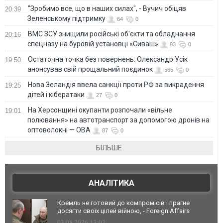
"Зробимо все, що в наших силах", - Вучич обіцяв
20:39
Зеленському підтримку
64
0
ВМС ЗСУ знищили російські об'єкти та обладнання
20:16
спецназу на буровій установці «Сиваш»
93
0
Остаточна точка без повернень: Олександр Усік
19:50
анонсував свій прощальний поєдинок
565
0
Нова Зеландія ввела санкції проти РФ за викрадення
19:25
дітей і кібератаки
27
0
На Херсонщині окупанти розпочали «вільне
19:01
полювання» на автотранспорт за допомогою дронів на
оптоволокні — ОВА
87
0
БІЛЬШЕ
АНАЛІТИКА
Кремль не готовий до компромісів і прагне
досягти своїх цілей війною, - Foreign Affairs
03.08.2026 13:02