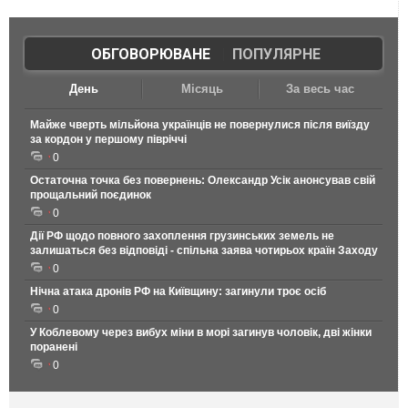
ОБГОВОРЮВАНЕ
|
ПОПУЛЯРНЕ
День
Місяць
За весь час
Майже чверть мільйона українців не повернулися після виїзду
за кордон у першому півріччі
0
Остаточна точка без повернень: Олександр Усік анонсував свій
прощальний поєдинок
0
Дії РФ щодо повного захоплення грузинських земель не
залишаться без відповіді - спільна заява чотирьох країн Заходу
0
Нічна атака дронів РФ на Київщину: загинули троє осіб
0
У Коблевому через вибух міни в морі загинув чоловік, дві жінки
поранені
0