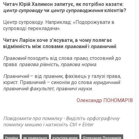
Читач Юрій Халимон запитує, як потрібно казати:
центр супроводу
чи
центр супроводження
клієнтів?
Центр супроводу. Наприклад: «Подорожувати в
супроводі перекладача».
Читач Ларіон хоче з'ясувати, в чому полягає
відмінність між словами
правовий
і
правничий
.
Правовий
походить від слова
право
, стосовний до
права:
правова рівність
,
правова норма
.
Правничий
– від
правник
, фахівець у галузі права,
юрист. Правничий – синонім до слова
юридичний
:
правничий факультет
,
правничі науки
.
Олександр ПОНОМАРІВ
Повідомити про помилку - Виділіть орфографічну
помилку мишею і натисніть Ctrl + Enter
Україна
як правильно
культура мови
Олександр Пономарів