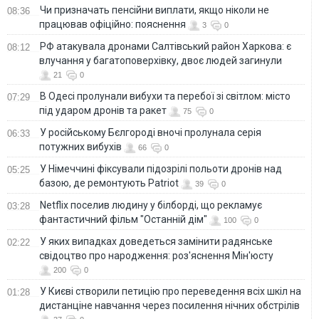
Чи призначать пенсійни виплати, якщо ніколи не
08:36
працював офіційно: пояснення
3
0
РФ атакувала дронами Салтівський район Харкова: є
08:12
влучання у багатоповерхівку, двоє людей загинули
21
0
В Одесі пролунали вибухи та перебої зі світлом: місто
07:29
під ударом дронів та ракет
75
0
У російському Бєлгороді вночі пролунала серія
06:33
потужних вибухів
66
0
У Німеччині фіксували підозрілі польоти дронів над
05:25
базою, де ремонтують Patriot
39
0
Netflix поселив людину у білборді, що рекламує
03:28
фантастичний фільм "Останній дім"
100
0
У яких випадках доведеться замінити радянське
02:22
свідоцтво про народження: роз'яснення Мін'юсту
200
0
У Києві створили петицію про переведення всіх шкіл на
01:28
дистанціне навчання через посилення нічних обстрілів