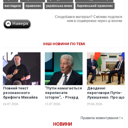
виглядати
правопис
українська мова
Харківський правопис
Сподобався матеріал? Сміливо поділися
ним в соцмережах через ці кнопки
ІНШІ НОВИНИ ПО ТЕМІ
Повний текст
"Путін намагається
Дводенні
резонансного
переписати
переговори Путін-
брифінга Михайла
історію", - Річард
Лукашенко. Про що
Федорова
Гір викрив
не домовилися
18.07.2026
13.07.2026
29.06.2026
російську
диктатори? - Вадим
пропаганду щодо
Денисенко
України
Правила коментування ! »
НОВИНИ