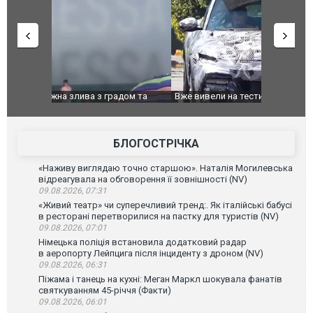
дом та
Вже вивели на тести: Ferrari готує оновлення
Вийшов тре
позашляховика Purosangue. ВІДЕО
фільму "Аф
БЛОГОСТРІЧКА
«Наживу виглядаю точно старшою». Наталія Могилевська
відреагувала на обговорення її зовнішності (NV)
09.08.2026, 07:31
«Живий театр» чи суперечливий тренд:. Як італійські бабусі
в ресторані перетворилися на пастку для туристів (NV)
09.08.2026, 07:01
Німецька поліція встановила додатковий радар
в аеропорту Лейпцига після інциденту з дроном (NV)
09.08.2026, 06:31
Піжама і танець на кухні: Меган Маркл шокувала фанатів
святкуванням 45-річчя (Факти)
09.08.2026, 06:01