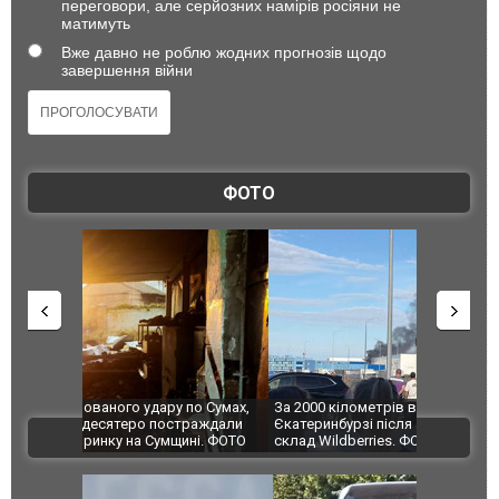
переговори, але серйозних намірів росіяни не
матимуть
Вже давно не роблю жодних прогнозів щодо
завершення війни
ФОТО
по Сумах,
За 2000 кілометрів від кордону з Україною: в
"Мої іграш
траждали
Єкатеринбурзі після атаки дронів загорівся
суперкарів
ВІДЕО
ині. ФОТО
склад Wildberries. ФОТО. ВІДЕО