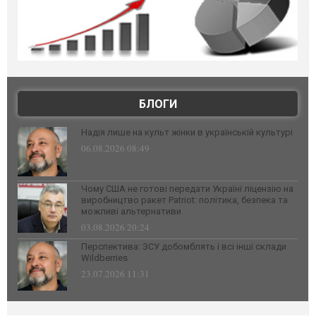
БЛОГИ
Надія лише на культ жінки в українській культурі
06.08.2026 08:49
Чому США не готові передати Україні ліцензію на
виробництво ракет Patriot: політика, безпека та
можливі альтернативи
03.08.2026 20:24
Перспектива: ЗСУ добомблять і всі інші склади
Wildberries
23.07.2026 11:31