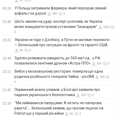
37
0
У Польщі затримали фермера, який переорав свіжий
00:26
асфальт на дорозі
365
0
Шість хвилин на удар: експерт розповів, як Україна
23:48
може знищувати пускові установки "Іскандерів"
1022
0
Україна не піде з Донбасу, а Путін не матиме перемоги
23:21
— Зеленський про ситуацію на фронті та гарантії США
99
0
Здатен розвивати швидкість до 560 км/год - у РФ
22:49
похвалилися зенітним дроном «Астра-ППО»
334
0
Вибух у московському ресторані: померла ще одна
22:22
родичка російського генерала Чайка, - росЗМІ
305
0
Первинний аналіз уламків: у Болгарії заявили про
21:42
падіння українського безпілотника
103
0
"Ми займаємося папірцями. А летить не паперова
21:18
ракета", - Зеленський заявив, що просив ліцензії на
Patriot ще у перший рік війни
60
0