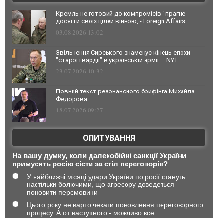
Кремль не готовий до компромісів і прагне
досягти своїх цілей війною, - Foreign Affairs
03.08.2026 13:02
Звільнення Сирського знаменує кінець епохи
"старої гвардії" в українській армії — NYT
23.07.2026 10:32
Повний текст резонансного брифінга Михайла
Федорова
18.07.2026 09:27
ОПИТУВАННЯ
На вашу думку, коли далекобійні санкції України
примусять росію сісти за стіл переговорів?
У найближчі місяці удари України по росії стануть
настільки болючими, що агресору доведеться
поновити перемовини
Цього року не варто чекати поновлення переговорного
процесу. А от наступного - можливо все