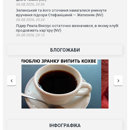
06.08.2026, 23:36
Зеленський та його оточення намагалися уникнути
вручення підозри Стефанішиній — Железняк (NV)
06.08.2026, 23:24
Лідер Реала Вінісіус остаточно визначився, в якому клубі
продовжить кар'єру (NV)
06.08.2026, 23:12
БЛОГОЖАБИ
ІНФОГРАФІКА