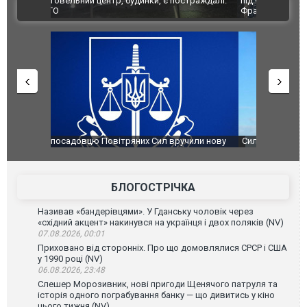
траждалі.
під час ліквідації масштабної лісової пожежі у
Болгарії з
ВІДЕО
Франції
ФОТО
чили нову
Сили оборони уразили Ярославський НПЗ:
Неймар вла
губернатор регіону заявив про наймасштабнішу
"Сантоса".
атаку. ВІДЕО
БЛОГОСТРІЧКА
Називав «бандерівцями». У Гданську чоловік через
«східний акцент» накинувся на українця і двох поляків (NV)
07.08.2026, 00:01
Приховано від сторонніх. Про що домовлялися СРСР і США
у 1990 році (NV)
06.08.2026, 23:48
Слешер Морозивник, нові пригоди Щенячого патруля та
історія одного пограбування банку — що дивитись у кіно
цього тижня (NV)