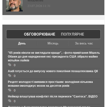
Wildberries
23.07.2026 11:31
ОБГОВОРЮВАНЕ
|
ПОПУЛЯРНЕ
День
Місяць
За весь час
"65 років ніколи не виглядали краще", - фото-привітання Мішель
Обами до дня народження екс-президента США зібрало майже
мільйон лайків
0
Audi готується до випуску нового покоління позашляховика Q8
0
Рецепт молодості виявився простішим: володіння кількома
мовами омолоджує мозок на десяток років
0
Неймар влаштував конфлікт після перемоги "Сантоса". ВІДЕО
0