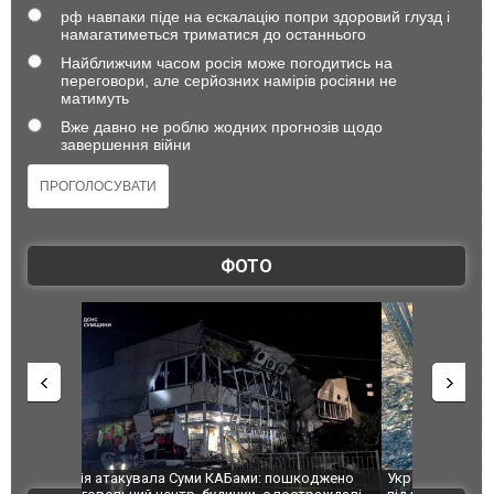
рф навпаки піде на ескалацію попри здоровий глузд і
намагатиметься триматися до останнього
Найближчим часом росія може погодитись на
переговори, але серйозних намірів росіяни не
матимуть
Вже давно не роблю жодних прогнозів щодо
завершення війни
ФОТО
шкоджено
Українські надзвичайники врятували козуленя
СБУ за спр