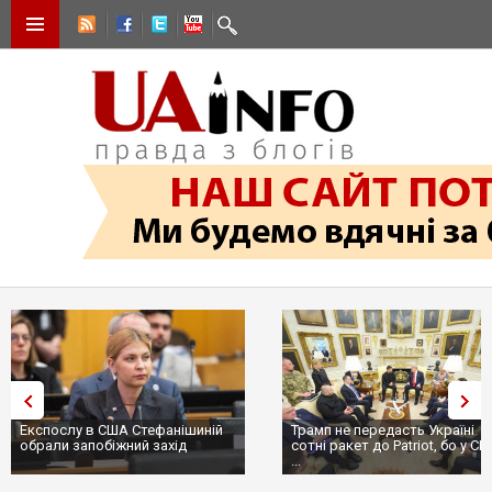
Експослу в США Стефанішиній
Трамп не передасть Україні
обрали запобіжний захід
сотні ракет до Patriot, бо у С
...