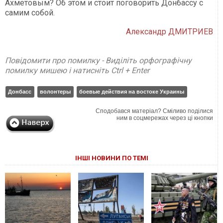
Ахметовым? Об этом и стоит поговорить Донбассу с
самим собой.
Александр ДМИТРИЕВ
Повідомити про помилку - Виділіть орфографічну
помилку мишею і натисніть Ctrl + Enter
Донбасс
волонтеры
боевые действия на востоке Украины
Сподобався матеріал? Сміливо поділися
ним в соцмережах через ці кнопки
ІНШІ НОВИНИ ПО ТЕМІ