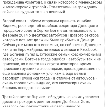
гражданина Ахметова, о связи которого с Менендесом
и волонтерской группой «Ответственные граждане»
сейчас не судачит только ленивый.
Второй совет - обеим сторонам признать ошибки.
Видимо, речь идет об ошибках секретаря Донецкого
городского совета Сергея Богачева, написавшего в
феврале 2014 о десятках автобусов Правого сектора,
которые вот-вот должны были прибыть в Донецк.
Сейчас уже мало кто вспомнит, но события в Донецке,
как и на Евромайдане, начались с записи в Facebook,
где Богачев пугал шахтерские семьи красно-черными
автобусами. Богачев тогда ошибся - автобусы так и не
приехали, но вместо них спустя некоторое время
приехали грузовики с чеченцами, проследовавшие по
еще мирным донецким улочкам в еще целый
аэропорт. Грузовики тогда - в отличие от автобусов -
очень торопились, видимо, его пассажиры очень
боялись опоздать на вылет.
Третий совет от Энрике - обсудить, на каких условиях
должна проходить реинтеграция Донбасса. Хотя,
казалось бы, реконструкция разрушенного,