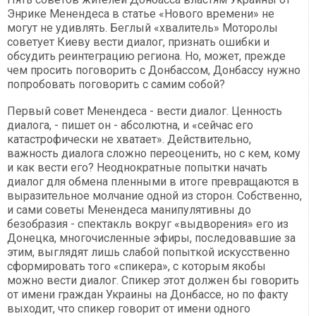
Энрике Менендеса в статье «Нового времени» не
могут не удивлять. Беглый «хвалитель» Моторолы
советует Киеву вести диалог, признать ошибки и
обсудить реинтеграцию региона. Но, может, прежде
чем просить поговорить с Донбассом, Донбассу нужно
попробовать поговорить с самим собой?
Первый совет Менендеса - вести диалог. Ценность
диалога, - пишет он - абсолютна, и «сейчас его
катастрофически не хватает». Действительно,
важность диалога сложно переоценить, но с кем, кому
и как вести его? Неоднократные попытки начать
диалог для обмена пленными в итоге превращаются в
выразительное молчание одной из сторон. Собственно,
и сами советы Менендеса манипулятивны до
безобразия - спектакль вокруг «выдворения» его из
Донецка, многочисленные эфиры, последовавшие за
этим, выглядят лишь слабой попыткой искусственно
сформировать того «спикера», с которым якобы
можно вести диалог. Спикер этот должен бы говорить
от имени граждан Украины на Донбассе, но по факту
выходит, что спикер говорит от имени одного