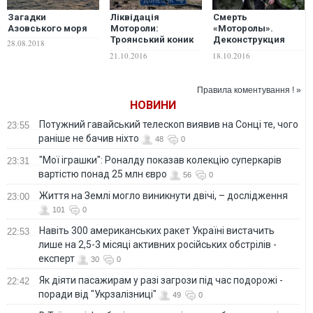
Загадки
Ліквідація
Смерть
Азовського моря
Мотороли:
«Моторолы».
Троянський коник
Деконструкция
28.08.2018
Донбасу
мифа
21.10.2016
18.10.2016
Правила коментування ! »
НОВИНИ
Потужний гавайський телескоп виявив на Сонці те, чого
23:55
раніше не бачив ніхто
48
0
"Мої іграшки": Роналду показав колекцію суперкарів
23:31
вартістю понад 25 млн євро
56
0
Життя на Землі могло виникнути двічі, – дослідження
23:00
101
0
Навіть 300 американських ракет Україні вистачить
22:53
лише на 2,5-3 місяці активних російських обстрілів -
експерт
30
0
Як діяти пасажирам у разі загрози під час подорожі -
22:42
поради від "Укрзалізниці"
49
0