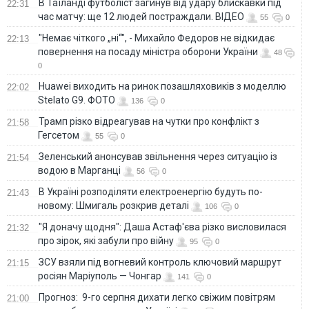
В Таїланді футболіст загинув від удару блискавки під
22:31
час матчу: ще 12 людей постраждали. ВІДЕО
55
0
"Немає чіткого „ні“", - Михайло Федоров не відкидає
22:13
повернення на посаду міністра оборони України
48
0
Huawei виходить на ринок позашляховиків з моделлю
22:02
Stelato G9. ФОТО
136
0
Трамп різко відреагував на чутки про конфлікт з
21:58
Гегсетом
55
0
Зеленський анонсував звільнення через ситуацію із
21:54
водою в Марганці
56
0
В Україні розподіляти електроенергію будуть по-
21:43
новому: Шмигаль розкрив деталі
106
0
"Я доначу щодня": Даша Астаф'єва різко висловилася
21:32
про зірок, які забули про війну
95
0
ЗСУ взяли під вогневий контроль ключовий маршрут
21:15
росіян Маріуполь — Чонгар
141
0
Прогноз: 9-го серпня дихати легко свіжим повітрям
21:00