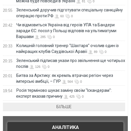
можна буде повсюди в Україні
81
0
Зеленський доручив підготувати спеціальну санкційну
20:55
операцію проти РФ
60
0
Чи відмовиться Україна від героїв УПА та Бандери
20:42
заради ЄС: посол у Польщі відповів на ультиматуми
Варшави
285
0
Колишній головний тренер "Шахтаря" очолив один із
20:33
найкращих клубів Саудівської Аравії
89
0
Зеленський підписав укази про звільнення ще чотирьох
20:15
послів
126
0
Битва за Арктику: як кремль втрачає регіон через
20:01
імперські амбіції, – ГУР
564
0
Росія терміново шукає заміну своїм "Іскандерам":
19:54
експерт вказав причину
425
0
БІЛЬШЕ
АНАЛІТИКА