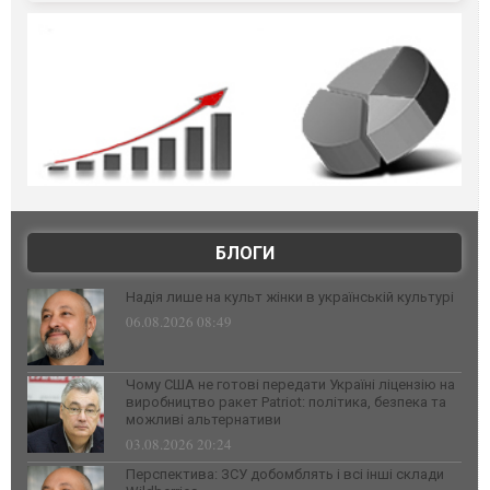
БЛОГИ
Надія лише на культ жінки в українській культурі
06.08.2026 08:49
Чому США не готові передати Україні ліцензію на
виробництво ракет Patriot: політика, безпека та
можливі альтернативи
03.08.2026 20:24
Перспектива: ЗСУ добомблять і всі інші склади