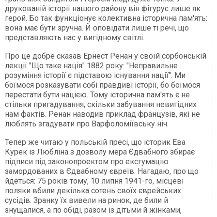
друкованій історії нашого району він фігурує лише як
герой. Бо так функціонує колективна історична пам'ять:
вона має бути зручна. Й оповідати лише ті речі, що
представляють нас у вигідному світлі.
Про це добре сказав Ернест Ренан у своїй сорбонській
лекції "Що таке нація" 1882 року: "Неправильне
розуміння історії є підставою існування нації". Ми
боїмося розказувати собі правдиві історії, бо боїмося
перестати бути нацією. Тому історична пам'ять є не
стільки пригадування, скільки забування невигідних
нам фактів. Ренан наводив приклад французів, які не
люблять згадувати про Варфоломіївську ніч.
Тепер же читаю у польській пресі, що історик Ева
Курек із Люб­ліна з дозволу мера Єдвабного збирає
підписи під законопроектом про ексгумацію
замордованих в Єдвабному євреїв. ­Нагадаю, про що
йдеться: 75 років тому, 10 липня 1941-го, місцеві
поляки вбили декілька сотень своїх єврейських
сусідів. Зранку їх вивели на ринок, де били й
знущалися, а по обіді, разом із дітьми й жінками,