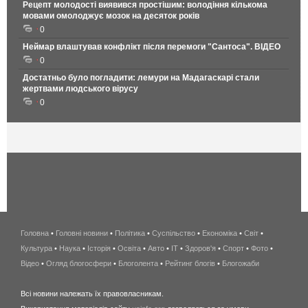
Рецепт молодості виявився простішим: володіння кількома
мовами омолоджує мозок на десяток років
0
Неймар влаштував конфлікт після перемоги "Сантоса". ВІДЕО
0
Достатньо було погладити: лемури на Мадагаскарі стали
жертвами людського вірусу
0
Головна
•
Головні новини
•
Політика
•
Суспільство
•
Економіка
беспроводной
•
Світ
•
Культура
•
Наука
•
Історія
•
Освіта
•
Авто
•
IT
•
Здоров'я
интернет
•
Спорт
•
Фото
•
Відео
•
Огляд блогосфери
•
Блоголента
•
Рейтинг блогів
киев
•
Блогожаби
и
Всі новини належать їх правовласникам.
область