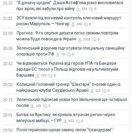
"Я доначу щодня": Даша Астаф'єва різко висловилася
21:32
про зірок, які забули про війну
133
0
ЗСУ взяли під вогневий контроль ключовий маршрут
21:15
росіян Маріуполь — Чонгар
183
0
Прогноз: 9-го серпня дихати легко свіжим повітрям
21:00
можна буде повсюди в Україні
1018
0
Зеленський доручив підготувати спеціальну санкційну
20:55
операцію проти РФ
79
0
Чи відмовиться Україна від героїв УПА та Бандери
20:42
заради ЄС: посол у Польщі відповів на ультиматуми
Варшави
378
0
Колишній головний тренер "Шахтаря" очолив один із
20:33
найкращих клубів Саудівської Аравії
116
0
Зеленський підписав укази про звільнення ще чотирьох
20:15
послів
155
0
Битва за Арктику: як кремль втрачає регіон через
20:01
імперські амбіції, – ГУР
672
0
Росія терміново шукає заміну своїм "Іскандерам":
19:54