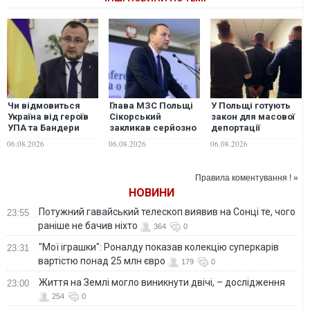
Чи відмовиться
Глава МЗС Польщі
У Польщі готують
Україна від героїв
Сікорський
закон для масової
УПА та Бандери
закликав серйозно
депортації
заради ЄС: посол у
обговорити
українських
06.08.2026
06.08.2026
06.08.2026
Польщі відповів на
перехоплення
чоловіків
ультиматуми
російських ракет
Варшави
над територією
Правила коментування ! »
України
НОВИНИ
Потужний гавайський телескоп виявив на Сонці те, чого
23:55
раніше не бачив ніхто
364
0
"Мої іграшки": Роналду показав колекцію суперкарів
23:31
вартістю понад 25 млн євро
179
0
Життя на Землі могло виникнути двічі, – дослідження
23:00
254
0