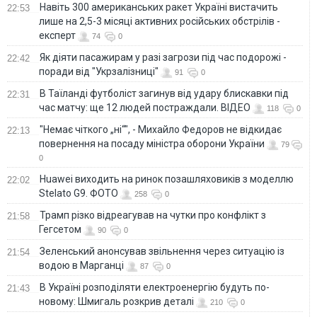
Навіть 300 американських ракет Україні вистачить
22:53
лише на 2,5-3 місяці активних російських обстрілів -
експерт
74
0
Як діяти пасажирам у разі загрози під час подорожі -
22:42
поради від "Укрзалізниці"
91
0
В Таїланді футболіст загинув від удару блискавки під
22:31
час матчу: ще 12 людей постраждали. ВІДЕО
118
0
"Немає чіткого „ні“", - Михайло Федоров не відкидає
22:13
повернення на посаду міністра оборони України
79
0
Huawei виходить на ринок позашляховиків з моделлю
22:02
Stelato G9. ФОТО
258
0
Трамп різко відреагував на чутки про конфлікт з
21:58
Гегсетом
90
0
Зеленський анонсував звільнення через ситуацію із
21:54
водою в Марганці
87
0
В Україні розподіляти електроенергію будуть по-
21:43
новому: Шмигаль розкрив деталі
210
0