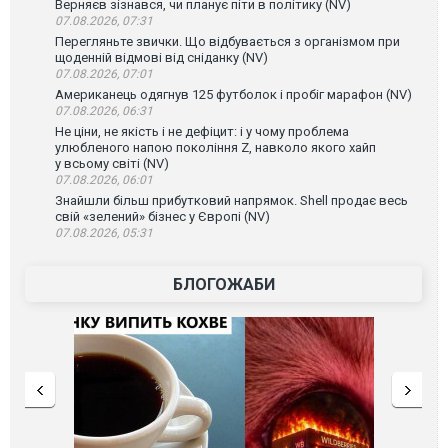
Верняєв зізнався, чи планує піти в політику (NV)
07.08.2026, 07:31
Перегляньте звички. Що відбувається з організмом при
щоденній відмові від сніданку (NV)
07.08.2026, 07:01
Американець одягнув 125 футболок і пробіг марафон (NV)
07.08.2026, 06:31
Не ціни, не якість і не дефіцит: і у чому проблема
улюбленого напою покоління Z, навколо якого хайп
у всьому світі (NV)
07.08.2026, 06:01
Знайшли більш прибутковий напрямок. Shell продає весь
свій «зелений» бізнес у Європі (NV)
07.08.2026, 05:31
БЛОГОЖАБИ