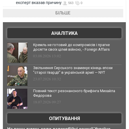
експерт вказав причину
563
0
БІЛЬШЕ
АНАЛІТИКА
Кремль не готовий до компромісів і прагне
досягти своїх цілей війною, - Foreign Affairs
03.08.2026 13:02
Звільнення Сирського знаменує кінець епохи
"старої гвардії" в українській армії — NYT
23.07.2026 10:32
Повний текст резонансного брифінга Михайла
Федорова
18.07.2026 09:27
ОПИТУВАННЯ
На вашу думку, коли далекобійні санкції України