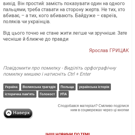
вихід. Він простий: замість показувати один на одного
пальцями, треба ставати на сторону жертв. Не тих, хто
вбиває, – а тих, кого вбивають. Байдуже – євреїв,
поляків чи українців.
Від цього точно не стане жити легше чи зручніше. Зате
чесніше й ближче до правди
Ярослав ГРИЦАК
Повідомити про помилку - Виділіть орфографічну
помилку мишею і натисніть Ctrl + Enter
Україна
Волинська трагедія
Польща
українська історія
історична пам'ять
Голокост
УПА
Сподобався матеріал? Сміливо поділися
ним в соцмережах через ці кнопки
ІНШІ НОВИНИ ПО ТЕМІ