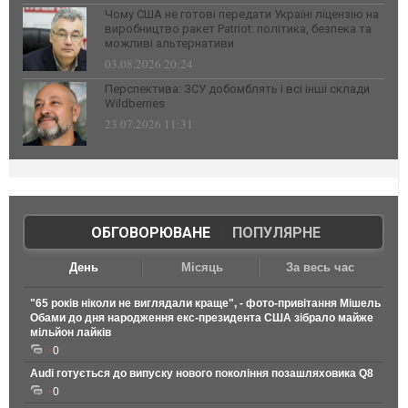
Чому США не готові передати Україні ліцензію на
виробництво ракет Patriot: політика, безпека та
можливі альтернативи
03.08.2026 20:24
Перспектива: ЗСУ добомблять і всі інші склади
Wildberries
23.07.2026 11:31
ОБГОВОРЮВАНЕ
|
ПОПУЛЯРНЕ
День
Місяць
За весь час
"65 років ніколи не виглядали краще", - фото-привітання Мішель
Обами до дня народження екс-президента США зібрало майже
мільйон лайків
0
Audi готується до випуску нового покоління позашляховика Q8
0