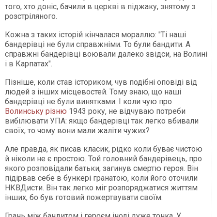
того, хто доніс, бачили в церкві в піджаку, знятому з
розстріляного.
Кожна з таких історій кінчалася мораллю: "Ті наші
бандерівці не були справжніми. То були бандити. А
справжні бандерівці воювали далеко звідси, на Волині
і в Карпатах".
Пізніше, коли став істориком, чув подібні оповіді від
людей з інших місцевостей. Тому знаю, що наші
бандерівці не були винятками. І коли чую про
Волинську різню
1943 року, не відчуваю потреби
вибілювати УПА: якщо бандерівці так легко вбивали
своїх, то чому вони мали жаліти чужих?
Але правда, як писав класик, рідко коли буває чистою
й ніколи не є простою. Той головний бандерівець, про
якого розповідали батьки, загинув смертю героя. Він
підірвав себе в бункері гранатою, коли його оточили
НКВДисти. Він так легко міг розпоря­джатися життям
інших, бо був готовий пожертвувати своїм.
Грань між бандитом і героєм іноді дуже тонка. У