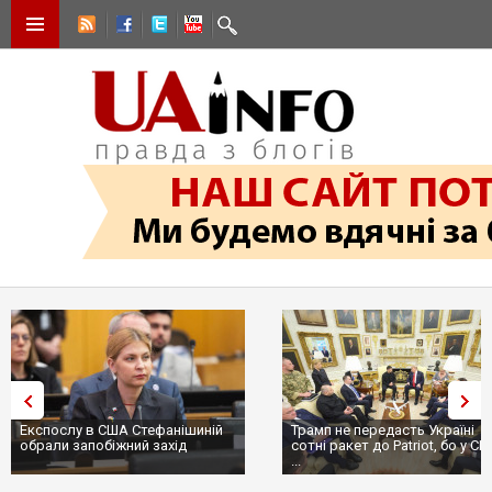
Експослу в США Стефанішиній
Трамп не передасть Україні
обрали запобіжний захід
сотні ракет до Patriot, бо у С
...