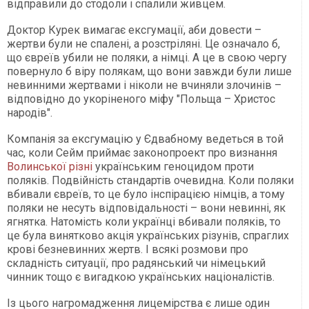
відправили до стодоли і спалили живцем.
Доктор Курек вимагає ексгумації, аби довести –
жертви були не спалені, а розстріляні. Це означало б,
що євреїв убили не поляки, а німці. А це в свою чергу
повернуло б віру полякам, що вони завжди були лише
невинними жертвами і ніколи не вчиняли злочинів –
відповідно до укоріненого міфу "Польща – Христос
народів".
Компанія за ексгумацію у Єдвабному ведеться в той
час, коли Сейм приймає законопроект про визнання
Волинської різні
українським геноцидом проти
поляків. Подвійність стандартів очевидна. Коли поляки
вбивали євреїв, то це було інспірацією німців, а тому
поляки не несуть відповідальності – вони невинні, як
ягнятка. Натомість коли українці вбивали поляків, то
це була винятково акція українських різунів, спраглих
крові безневинних жертв. І всякі розмови про
складність ситуації, про радянський чи німецький
чинник тощо є вигадкою українських націоналістів.
Із цього нагромадження лицемірства є лише один