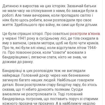
Дитиною я виростав на цих історіях. Зазвичай батьки
не мали часу на спілкування з нами, бо завжди були в
роботі. Але тими вечорами, коли пропадало світло і
ніяк було щось робити, вони розповідали про своє
життя. Здебільшого про війну, як самі ще були дітьми.
Це були страшні історії. Про совєтські
розстріли в'язнів
у червні 1941 року в сусідньому лісі, де тіла скидали в
яму з вапном, і ревли мотори, щоб не було чути криків.
Про те, які були злі німці, коли відступали літом 1944-
го. Про повоєнні роки, коли "совєти" воювали з
бандерівцями і, лягаючи спати, ніхто не знав, чи
доживе до ранку.
Бандерівці в цих розповідях теж не виглядали
найкраще. Головний докір: через них безневинно
загинуло багато наших людей. Найбільше говорили
деталі. Вони розстріляли стару бездітну пару, бо хтось
сказав, що ті нібито доносять полякам. Сусіди
вмовляли не розстрілювати їх. Тоді головний
бандерівець погрозив, що поставить поруч зі старими
кожного прохача чи прохачку. А в найближчу неділю