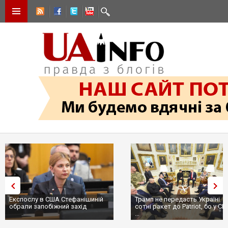
Експослу в США Стефанішиній
Трамп не передасть Україні
обрали запобіжний захід
сотні ракет до Patriot, бо у С
...