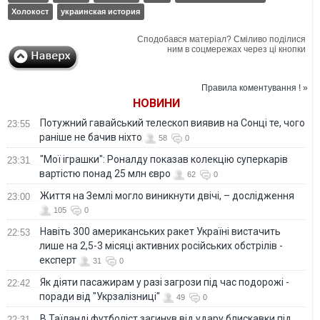
Холокост
украинская история
Сподобався матеріал? Сміливо поділися
ним в соцмережах через ці кнопки
Правила коментування ! »
НОВИНИ
Потужний гавайський телескоп виявив на Сонці те, чого
23:55
раніше не бачив ніхто
58
0
"Мої іграшки": Роналду показав колекцію суперкарів
23:31
вартістю понад 25 млн євро
62
0
Життя на Землі могло виникнути двічі, – дослідження
23:00
105
0
Навіть 300 американських ракет Україні вистачить
22:53
лише на 2,5-3 місяці активних російських обстрілів -
експерт
31
0
Як діяти пасажирам у разі загрози під час подорожі -
22:42
поради від "Укрзалізниці"
49
0
В Таїланді футболіст загинув від удару блискавки під
22:31