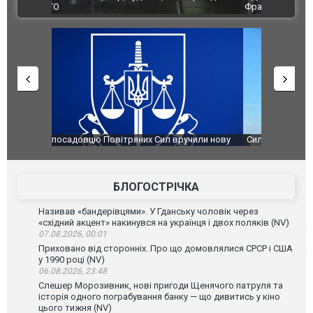
ВІДЕО
Франції
ФОТО
чили нову
Сили оборони уразили Ярославський НПЗ:
Неймар вла
губернатор регіону заявив про наймасштабнішу
"Сантоса".
атаку. ВІДЕО
БЛОГОСТРІЧКА
Називав «бандерівцями». У Гданську чоловік через
«східний акцент» накинувся на українця і двох поляків (NV)
07.08.2026, 00:01
Приховано від сторонніх. Про що домовлялися СРСР і США
у 1990 році (NV)
06.08.2026, 23:48
Слешер Морозивник, нові пригоди Щенячого патруля та
історія одного пограбування банку — що дивитись у кіно
цього тижня (NV)