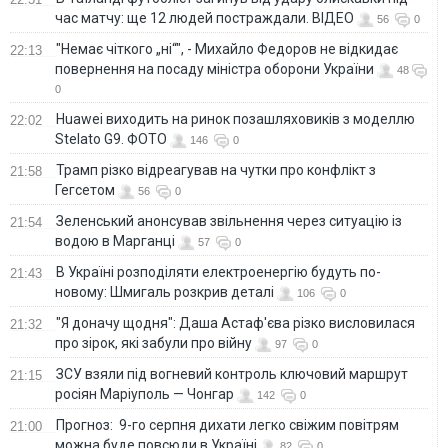
час матчу: ще 12 людей постраждали. ВІДЕО
56
0
"Немає чіткого „ні“", - Михайло Федоров не відкидає
22:13
повернення на посаду міністра оборони України
48
0
Huawei виходить на ринок позашляховиків з моделлю
22:02
Stelato G9. ФОТО
146
0
Трамп різко відреагував на чутки про конфлікт з
21:58
Гегсетом
56
0
Зеленський анонсував звільнення через ситуацію із
21:54
водою в Марганці
57
0
В Україні розподіляти електроенергію будуть по-
21:43
новому: Шмигаль розкрив деталі
106
0
"Я доначу щодня": Даша Астаф'єва різко висловилася
21:32
про зірок, які забули про війну
97
0
ЗСУ взяли під вогневий контроль ключовий маршрут
21:15
росіян Маріуполь — Чонгар
142
0
Прогноз: 9-го серпня дихати легко свіжим повітрям
21:00
можна буде повсюди в Україні
82
0