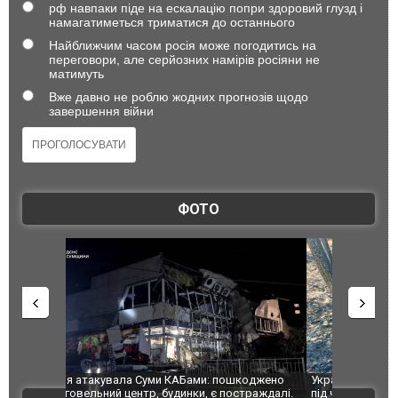
рф навпаки піде на ескалацію попри здоровий глузд і
намагатиметься триматися до останнього
Найближчим часом росія може погодитись на
переговори, але серйозних намірів росіяни не
матимуть
Вже давно не роблю жодних прогнозів щодо
завершення війни
ФОТО
шкоджено
Українські надзвичайники врятували козуленя
СБУ за спр
траждалі.
під час ліквідації масштабної лісової пожежі у
Болгарії з