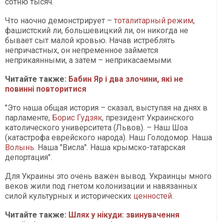
сотню тысяч.
Что наочно демонстрирует –
тоталитарный режим
,
фашистский ли, большевицкий ли, он никогда не
бывает сыт малой кровью. Начав истреблять
непричастных, он непременное займется
неприкаянными, а затем – неприкасаемыми.
Читайте также:
Бабин Яр і два злочини, які не
повинні повторитися
"Это наша общая история – сказал, выступая на днях в
парламенте,
Борис Гудзяк
, президент Украинского
католического университета (Львов). – Наш Шоа
(катастрофа еврейского народа). Наш Голодомор. Наша
Волынь
. Наша "Висла". Наша крымско-татарская
депортация".
Для Украины это очень важен вывод. Украинцы много
веков жили под гнетом колонизации и навязанных
силой культурных и исторических
ценностей
.
Читайте также:
Шлях у нікуди: звинувачення