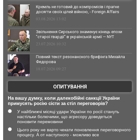
Кремль не готовий до компромісів і прагне
досягти своїх цілей війною, - Foreign Affairs
03.08.2026 13:02
Звільнення Сирського знаменує кінець епохи
"старої гвардії" в українській армії — NYT
23.07.2026 10:32
Повний текст резонансного брифінга Михайла
Федорова
18.07.2026 09:27
ОПИТУВАННЯ
На вашу думку, коли далекобійні санкції України
примусять росію сісти за стіл переговорів?
У найближчі місяці удари України по росії стануть
настільки болючими, що агресору доведеться
поновити перемовини
Цього року не варто чекати поновлення переговорного
процесу. А от наступного - можливо все