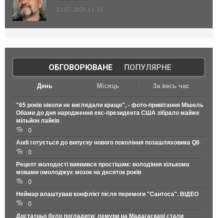
23.07.2026 11:31
ОБГОВОРЮВАНЕ
|
ПОПУЛЯРНЕ
День
Місяць
За весь час
"65 років ніколи не виглядали краще", - фото-привітання Мішель
Обами до дня народження екс-президента США зібрало майже
мільйон лайків
0
Audi готується до випуску нового покоління позашляховика Q8
0
Рецепт молодості виявився простішим: володіння кількома
мовами омолоджує мозок на десяток років
0
Неймар влаштував конфлікт після перемоги "Сантоса". ВІДЕО
0
Достатньо було погладити: лемури на Мадагаскарі стали