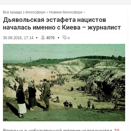
Вся правда з блогосфери
»
Новини блогосфери
»
Дьявольская эстафета нацистов
началась именно с Киева – журналист
•
•
30.09.2016, 17:14
4079
0
Впервые в небезупречной истории человечества,
29