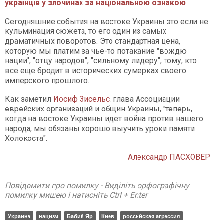
українців у злочинах за національною ознакою
Сегодняшние события на востоке Украины это если не
кульминация сюжета, то его один из самых
драматичных поворотов. Это стандартная цена,
которую мы платим за чье-то потакание "вождю
нации", "отцу народов", "сильному лидеру", тому, кто
все еще бродит в исторических сумерках своего
имперского прошлого.
Как заметил
Иосиф Зисельс
, глава Ассоциации
еврейских организаций и общин Украины, "теперь,
когда на востоке Украины идет война против нашего
народа, мы обязаны хорошо выучить уроки памяти
Холокоста".
Александр ПАСХОВЕР
Повідомити про помилку - Виділіть орфографічну
помилку мишею і натисніть Ctrl + Enter
Украина
нацизм
Бабий Яр
Киев
российская агрессия