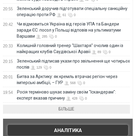
Зеленський доручив підготувати спеціальну санкційну
20:55
операцію проти РФ
61
0
Чи відмовиться Україна від героїв УПА та Бандери
20:42
заради ЄС: посол у Польщі відповів на ультиматуми
Варшави
285
0
Колишній головний тренер "Шахтаря" очолив один із
20:33
найкращих клубів Саудівської Аравії
89
0
Зеленський підписав укази про звільнення ще чотирьох
20:15
послів
129
0
Битва за Арктику: як кремль втрачає регіон через
20:01
імперські амбіції, – ГУР
568
0
Росія терміново шукає заміну своїм "Іскандерам":
19:54
експерт вказав причину
428
0
БІЛЬШЕ
АНАЛІТИКА