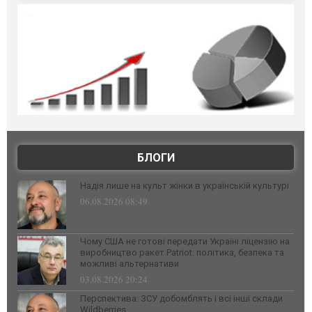
БЛОГИ
Надія лише на культ жінки в українській культурі
06.08.2026 08:49
Чому США не готові передати Україні ліцензію на
виробництво ракет Patriot: політика, безпека та
можливі альтернативи
03.08.2026 20:24
Перспектива: ЗСУ добомблять і всі інші склади
Wildberries