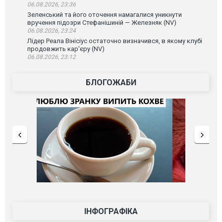
06.08.2026, 23:36
Зеленський та його оточення намагалися уникнути
вручення підозри Стефанішиній — Железняк (NV)
06.08.2026, 23:24
Лідер Реала Вінісіус остаточно визначився, в якому клубі
продовжить кар'єру (NV)
06.08.2026, 23:12
БЛОГОЖАБИ
ІНФОГРАФІКА