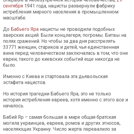
сентября
1941 года, нацисты развернули фабрику
истребления мирного населения в промышленном
масштабе.
До
Бабьего Яра
нацисты не проводили подобных
зверских акций. Были концлагеря, погромы. Битвы на
полях сражений. Но чтобы за два дня расстрелять
33771 женщин, стариков и детей, чья единственная
вина перед человечеством заключалась в том, что они
евреи, такого до киевских событий еще никогда не
было.
Именно с Киева и стартовала эта дьявольская
эстафета нацистов.
Но история трагедии Бабьего Яра, это не только
история истребления евреев, хотя именно с этого все и
началось.
Бабий Яр – самая большая в мире общая братская
могила украинцев, евреев, ромов и других этносов,
населяющих Украину. Число жертв перевалило за