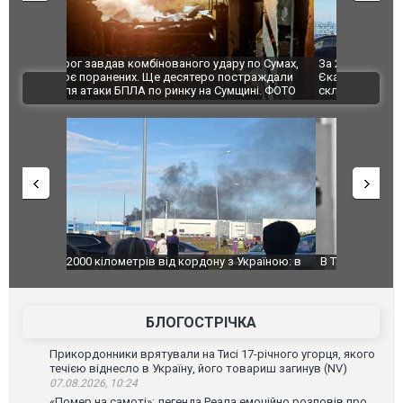
по Сумах,
За 2000 кілометрів від кордону з Україною: в
"Мої іграш
траждали
Єкатеринбурзі після атаки дронів загорівся
суперкарів
ВІДЕО
ині. ФОТО
склад Wildberries. ФОТО. ВІДЕО
країною: в
В Таїланді футболіст загинув від удару
Топпосадов
агорівся
блискавки під час матчу: ще 12 людей
підозру
постраждали. ВІДЕО
БЛОГОСТРІЧКА
Прикордонники врятували на Тисі 17-річного угорця, якого
течією віднесло в Україну, його товариш загинув (NV)
07.08.2026, 10:24
«Помер на самоті»: легенда Реала емоційно розповів про