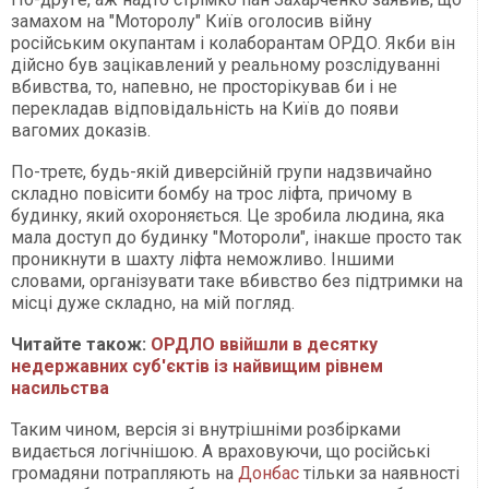
замахом на "Моторолу" Київ оголосив війну
російським окупантам і колаборантам ОРДО. Якби він
дійсно був зацікавлений у реальному розслідуванні
вбивства, то, напевно, не просторікував би і не
перекладав відповідальність на Київ до появи
вагомих доказів.
По-третє, будь-якій диверсійній групи надзвичайно
складно повісити бомбу на трос ліфта, причому в
будинку, який охороняється. Це зробила людина, яка
мала доступ до будинку "Мотороли", інакше просто так
проникнути в шахту ліфта неможливо. Іншими
словами, організувати таке вбивство без підтримки на
місці дуже складно, на мій погляд.
Читайте також:
ОРДЛО ввійшли в десятку
недержавних суб'єктів із найвищим рівнем
насильства
Таким чином, версія зі внутрішніми розбірками
видається логічнішою. А враховуючи, що російські
громадяни потрапляють на
Донбас
тільки за наявності