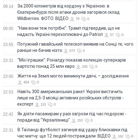
За 2000 кілометрів від кордону з Україною: в
09:14
Єкатеринбурзі після атаки дронів загорівся склад
Wildberries. ФОТО. ВІДЕО
78
0
"Нам вони теж потрібні": Трамп підтвердив, що не
09:00
надасть Україні перехоплювачі до Patriot
57
0
Потужний гавайський телескоп виявив на Сонці те, чого
23:55
раніше не бачив ніхто
673
0
"Мої іграшки": Роналду показав колекцію суперкарів
23:31
вартістю понад 25 млн євро
330
0
Життя на Землі могло виникнути двічі, – дослідження
23:00
404
0
Навіть 300 американських ракет Україні вистачить
22:53
лише на 2,5-3 місяці активних російських обстрілів -
експерт
115
0
Як діяти пасажирам у разі загрози під час подорожі -
22:42
поради від "Укрзалізниці"
153
0
В Таїланді футболіст загинув від удару блискавки під
22:31
час матчу: ще 12 людей постраждали. ВІДЕО
162
0