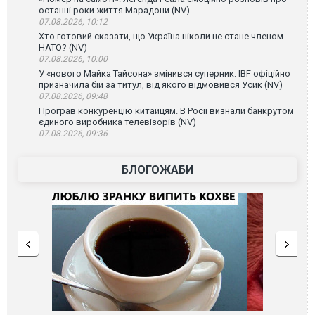
останні роки життя Марадони (NV)
07.08.2026, 10:12
Хто готовий сказати, що Україна ніколи не стане членом
НАТО? (NV)
07.08.2026, 10:00
У «нового Майка Тайсона» змінився суперник: IBF офіційно
призначила бій за титул, від якого відмовився Усик (NV)
07.08.2026, 09:48
Програв конкуренцію китайцям. В Росії визнали банкрутом
єдиного виробника телевізорів (NV)
07.08.2026, 09:36
БЛОГОЖАБИ