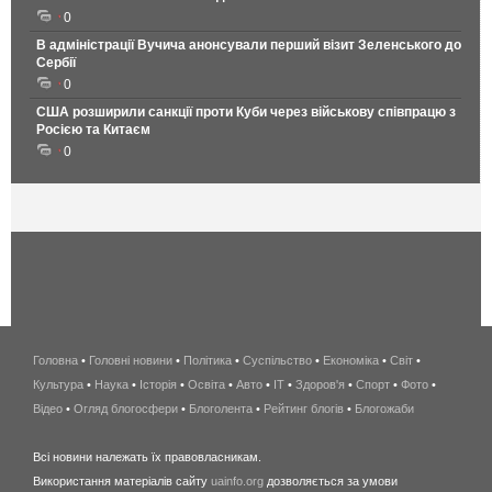
0
В адміністрації Вучича анонсували перший візит Зеленського до
Сербії
0
США розширили санкції проти Куби через військову співпрацю з
Росією та Китаєм
0
Головна
•
Головні новини
•
Політика
•
Суспільство
•
Економіка
беспроводной
•
Світ
•
Культура
•
Наука
•
Історія
•
Освіта
•
Авто
•
IT
•
Здоров'я
интернет
•
Спорт
•
Фото
•
Відео
•
Огляд блогосфери
•
Блоголента
•
Рейтинг блогів
киев
•
Блогожаби
и
Всі новини належать їх правовласникам.
область
Використання матеріалів сайту
uainfo.org
дозволяється за умови
wimax