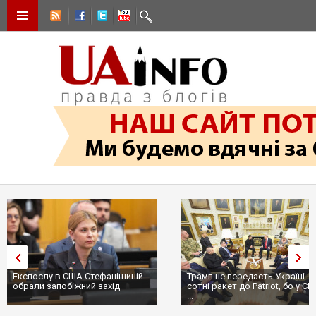
Експослу в США Стефанішиній
Трамп не передасть Україні
обрали запобіжний захід
сотні ракет до Patriot, бо у С
...