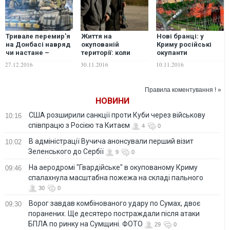
Тривале перемир'я
Життя на
Нові бранці: у
на Донбасі навряд
окупованій
Криму російські
чи настане –
території: коли
окупанти
експерт
молоді гірше, ніж
затримали
27.12.2016
30.11.2016
10.11.2016
пенсіонерам
українців
Правила коментування ! »
НОВИНИ
США розширили санкції проти Куби через військову
10:16
співпрацю з Росією та Китаєм
4
0
В адміністрації Вучича анонсували перший візит
10:02
Зеленського до Сербії
9
0
На аеродромі "Гвардійське" в окупованому Криму
09:46
спалахнула масштабна пожежа на складі пального
30
0
Ворог завдав комбінованого удару по Сумах, двоє
09:30
поранених. Ще десятеро постраждали після атаки
БПЛА по ринку на Сумщині. ФОТО
29
0