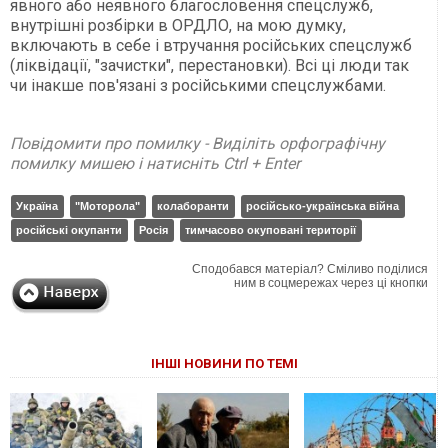
явного або неявного благословення спецслужб,
внутрішні розбірки в ОРДЛО, на мою думку,
включають в себе і втручання російських спецслужб
(ліквідації, "зачистки", перестановки). Всі ці люди так
чи інакше пов'язані з російськими спецслужбами.
Повідомити про помилку - Виділіть орфографічну
помилку мишею і натисніть Ctrl + Enter
Україна
"Моторола"
колаборанти
російсько-українська війна
російські окупанти
Росія
тимчасово окуповані території
Сподобався матеріал? Сміливо поділися
ним в соцмережах через ці кнопки
ІНШІ НОВИНИ ПО ТЕМІ