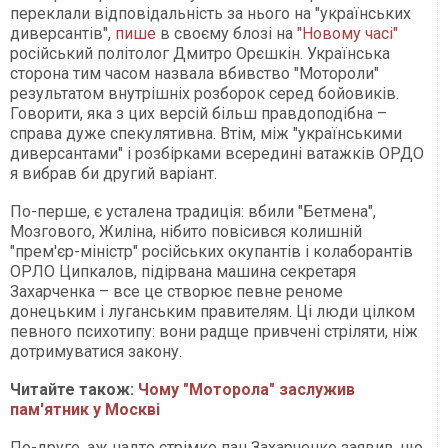
переклали відповідальність за нього на "українських
диверсантів",
пише
в своєму блозі на
"Новому часі"
російський політолог Дмитро Орєшкін. Українська
сторона тим часом назвала вбивство "Мотороли"
результатом внутрішніх розборок серед бойовиків.
Говорити, яка з цих версій більш правдоподібна –
справа дуже спекулятивна. Втім, між "українськими
диверсантами" і розбірками всередині ватажків ОРДО
я вибрав би другий варіант.
По-перше, є усталена традиція: вбили "Бетмена",
Мозгового, Жиліна, нібито повісився колишній
"прем'єр-міністр" російських окупантів і колаборантів
ОРЛО Ципкалов, підірвана машина секретаря
Захарченка – все це створює певне реноме
донецьким і луганським правителям. Ці люди цілком
певного психотипу: вони радще привчені стріляти, ніж
дотримуватися закону.
Читайте також:
Чому "Моторола" заслужив
пам'ятник у Москві
По-друге, аж надто стрімко пан Захарченко заявив, що