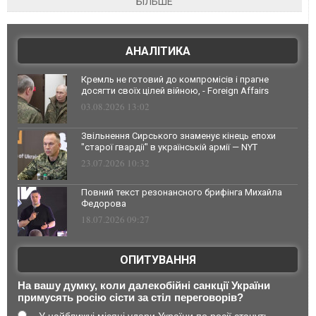
БІЛЬШЕ
АНАЛІТИКА
Кремль не готовий до компромісів і прагне
досягти своїх цілей війною, - Foreign Affairs
03.08.2026 13:02
Звільнення Сирського знаменує кінець епохи
"старої гвардії" в українській армії — NYT
23.07.2026 10:32
Повний текст резонансного брифінга Михайла
Федорова
18.07.2026 09:27
ОПИТУВАННЯ
На вашу думку, коли далекобійні санкції України
примусять росію сісти за стіл переговорів?
У найближчі місяці удари України по росії стануть