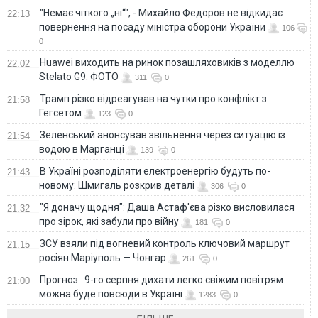
"Немає чіткого „ні“", - Михайло Федоров не відкидає
22:13
повернення на посаду міністра оборони України
106
0
Huawei виходить на ринок позашляховиків з моделлю
22:02
Stelato G9. ФОТО
311
0
Трамп різко відреагував на чутки про конфлікт з
21:58
Гегсетом
123
0
Зеленський анонсував звільнення через ситуацію із
21:54
водою в Марганці
139
0
В Україні розподіляти електроенергію будуть по-
21:43
новому: Шмигаль розкрив деталі
306
0
"Я доначу щодня": Даша Астаф'єва різко висловилася
21:32
про зірок, які забули про війну
181
0
ЗСУ взяли під вогневий контроль ключовий маршрут
21:15
росіян Маріуполь — Чонгар
261
0
Прогноз: 9-го серпня дихати легко свіжим повітрям
21:00
можна буде повсюди в Україні
1283
0