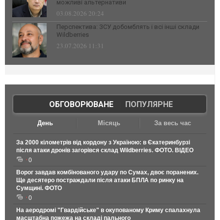
можливі альтернативи
03.08.2026 20:24
Перспектива: ЗСУ добомблять і всі інші склади
Wildberries
23.07.2026 11:31
ОБГОВОРЮВАНЕ
|
ПОПУЛЯРНЕ
День
Місяць
За весь час
За 2000 кілометрів від кордону з Україною: в Єкатеринбурзі
після атаки дронів загорівся склад Wildberries. ФОТО. ВІДЕО
0
Ворог завдав комбінованого удару по Сумах, двоє поранених.
Ще десятеро постраждали після атаки БПЛА по ринку на
Сумщині. ФОТО
0
На аеродромі "Гвардійське" в окупованому Криму спалахнула
масштабна пожежа на складі пального