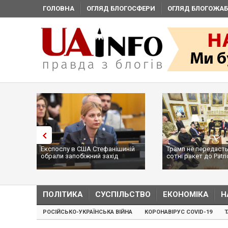
ГОЛОВНА
ОГЛЯД БЛОГОСФЕРИ
ОГЛЯД БЛОГОЖАБ
Експослу в США Стефанішиній
Трамп не передасть
обрали запобіжний захід
сотні ракет до Patri
...
ПОЛІТИКА
СУСПІЛЬСТВО
ЕКОНОМІКА
Н
РОСІЙСЬКО-УКРАЇНСЬКА ВІЙНА
КОРОНАВІРУС COVID-19