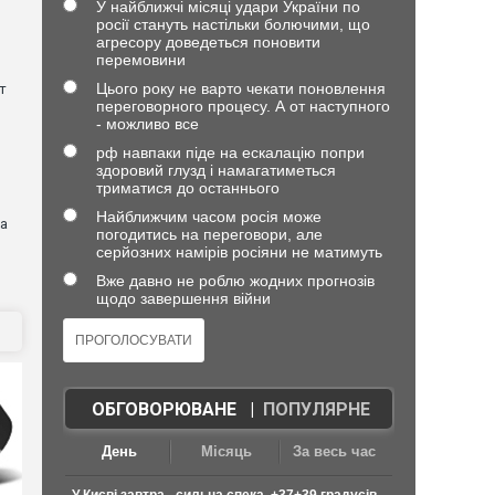
У найближчі місяці удари України по
росії стануть настільки болючими, що
агресору доведеться поновити
перемовини
Цього року не варто чекати поновлення
т
переговорного процесу. А от наступного
- можливо все
рф навпаки піде на ескалацію попри
здоровий глузд і намагатиметься
)
триматися до останнього
Найближчим часом росія може
ва
погодитись на переговори, але
серйозних намірів росіяни не матимуть
Вже давно не роблю жодних прогнозів
щодо завершення війни
ОБГОВОРЮВАНЕ
|
ПОПУЛЯРНЕ
День
Місяць
За весь час