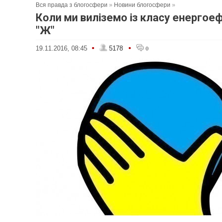
Вся правда з блогосфери
»
Новини блогосфери
»
Коли ми виліземо із класу енергое
"Ж"
•
•
19.11.2016, 08:45
5178
0