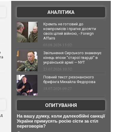
АНАЛІТИКА
Кремль не готовий до
компромісів і прагне досягти
своїх цілей війною, - Foreign
Affairs
03.08.2026 13:02
о
Звільнення Сирського знаменує
та
кінець епохи "старої гвардії" в
українській армії — NYT
23.07.2026 10:32
Повний текст резонансного
брифінга Михайла Федорова
18.07.2026 09:27
ОПИТУВАННЯ
ад
На вашу думку, коли далекобійні санкції
a
України примусять росію сісти за стіл
переговорів?