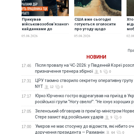
Прикував
США вже сьогодні
Хто
військовозобов’язаного
готуються оголосити
від
кайданками до
про угоду щодо
моб
драбини на всю
Ормузької протоки з
пов
05.08.2026
05.08.2026
02.0
ніч: судитимуть
Іраном, - Axios
працівника ТЦК на
Закарпатті
Пра
НОВИНИ
Після провалу на ЧС-2026: у Південній Кореї розс
17:46
призначення тренера збірної
5
0
ЦРУ таємно створило секретну оперативну групу 
17:31
NYT
12
0
Юрко Юрченко гостро відреагував на приїзд в Укр
17:17
російської групи "Ногу свело!": "Не існує хороших р
Зеленський обговорив із прем’єр-міністром Норве
17:05
Стере захист від російських ударів
9
0
Умєров не має стосунку до відомств, які нібито оч
17:00
доручення президента — Рахманін
64
0