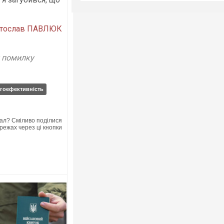
тослав ПАВЛЮК
у помилку
гоефективність
ал? Сміливо поділися
режах через ці кнопки