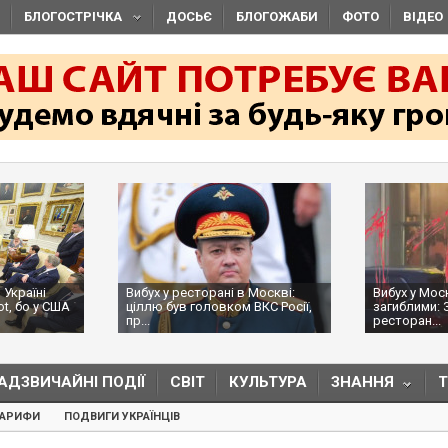
БЛОГОСТРІЧКА
ДОСЬЄ
БЛОГОЖАБИ
ФОТО
ВІДЕО
 Україні
Вибух у ресторані в Москві:
Вибух у Мос
ot, бо у США
ціллю був головком ВКС Росії,
загиблими: 
пр...
ресторан...
АДЗВИЧАЙНІ ПОДІЇ
СВІТ
КУЛЬТУРА
ЗНАННЯ
ТАРИФИ
ПОДВИГИ УКРАЇНЦІВ