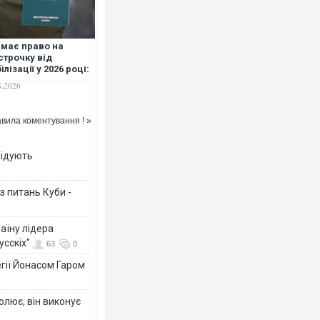
 має право на
строчку від
ілізації у 2026 році:
ний перелік підстав
8.2026
Росія атакувала Су
торговельний центр,
ФОТО
вила коментування ! »
лідують
з питань Куби -
аїну лідера
усскіх"
63
0
гії Йонасом Гаром
Топпосадовцю Повіт
підозру
олює, він виконує