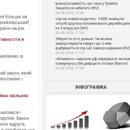
Іранці розуміють, що часу у Трампа
лишилося небагато (NV)
06.08.2026, 17:36
ей більше на
«Це не новий податок». У БЕБ знайшли
ихайлівський",
спосіб щороку поповнювати держбюдже
раїні на рік.
на 5 млрд грн (NV)
06.08.2026, 17:24
ивности и
Зберегти літо довше. Чи можна
заморожувати кавун і що з ним
відбувається під час заморожування (NV
06.08.2026, 17:12
виліземо із
«Фламінго» змусили рф нервувати: моск
повернула у бій дефіцитні літаки (Факти)
06.08.2026, 17:00
ий закон, який
лосовано і
ІНФОГРАФІКА
ійна звільняє
носився і
серпня. Закон
ено вдруге,
я загубився, що