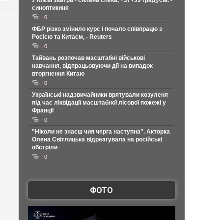
У Києві завтра - сильна спека, +37+39 градусів. -
синоптикиня
0
ФБР різко змінило курс і почало співпрацю з
Росією та Китаєм, - Reuters
0
Тайвань розпочав масштабні військові
навчання, відпрацьовуючи дії на випадок
вторгнення Китаю
0
Українські надзвичайники врятували козуленя
під час ліквідації масштабної лісової пожежі у
Франції
0
"Ніколи не знаєш чия черга наступна". Акторка
Олена Світлицька відреагувала на російські
обстріли
0
ФОТО