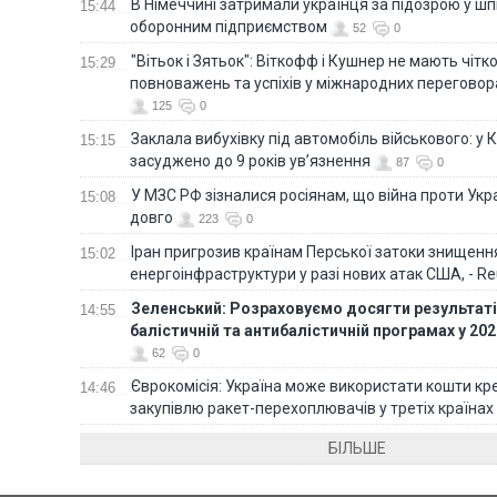
В Німеччині затримали українця за підозрою у шп
15:44
оборонним підприємством
52
0
"Вітьок і Зятьок": Віткофф і Кушнер не мають чіт
15:29
повноважень та успіхів у міжнародних переговор
125
0
Заклала вибухівку під автомобіль військового: у К
15:15
засуджено до 9 років ув’язнення
87
0
У МЗС РФ зізналися росіянам, що війна проти Ук
15:08
довго
223
0
Іран пригрозив країнам Перської затоки знищен
15:02
енергоінфраструктури у разі нових атак США, - Re
Зеленський: Розраховуємо досягти результатів
14:55
балістичній та антибалістичній програмах у 20
62
0
Єврокомісія: Україна може використати кошти кр
14:46
закупівлю ракет-перехоплювачів у третіх країнах
БІЛЬШЕ