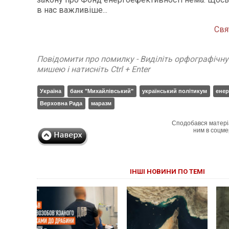
в нас важливіше...
Свя
Повідомити про помилку - Виділіть орфографічн
мишею і натисніть Ctrl + Enter
Україна
банк "Михайлівський"
український політикум
енер
Верховна Рада
маразм
Сподобався матері
ним в соцме
ІНШІ НОВИНИ ПО ТЕМІ