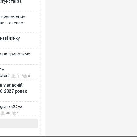
игунстві за
ко визначених
ах — експерт
иєві жінку
раїни триватиме
ням
uters
39
0
 у власній
26-2027 роках
едиту ЄС на
38
0