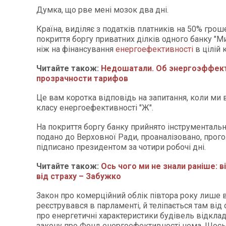
Думка, що рве мені мозок два дні.
Країна, виділяє з податків платників на 50% грош
покриття боргу приватних ділків одного банку "М
ніж на фінансування
енергоефективності
в цілій к
Читайте також:
Недошатали. Об энергоэффект
прозрачности тарифов
Це вам коротка відповідь на запитання, коли ми 
класу енергоефективності "Ж".
На покриття боргу банку прийнято інструментальн
подано до Верховної Ради, проаналізовано, прого
підписано президентом за чотири робочі дні.
Читайте також:
Ось чого ми не знали раніше: в
від страху – Забужко
Закон про комерційний облік півтора року лише в
реєструвався в парламенті, й теліпається там від 
про енергетичні характеристики будівель відклад
закону про Фонд енергоефективності нема. Щось 