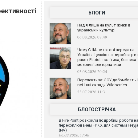
фективності
БЛОГИ
Надія лише на культ жінки в
українській культурі
06.08.2026 08:49
Чому США не готові передати
Україні ліцензію на виробництв
ракет Patriot: політика, безпека 
можливі альтернативи
03.08.2026 20:24
Перспектива: ЗСУ добомблять і
всі інші склади Wildberries
23.07.2026 11:31
БЛОГОСТРІЧКА
В Fire Point розкрили подробиці роботи н
перехоплювачем FP7.X для системи Freyj
(NV)
06.08.2026, 17:48