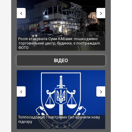
ми КАБами: пошкоджено
Українські надзвичайники врятували козуле
 будинки, є постраждалі.
під час ліквідації масштабної лісової пожежі 
Франції
ВІДЕО
ряних Сил вручили нову
Сили оборони уразили Ярославський НПЗ:
губернатор регіону заявив про наймасштаб
атаку. ВІДЕО