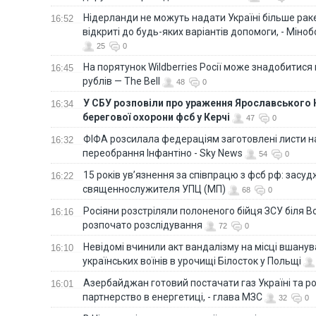
Нідерланди не можуть надати Україні більше ракет
16:52
відкриті до будь-яких варіантів допомоги, - Міно
25
0
На порятунок Wildberries Росії може знадобитися
16:45
рублів — The Bell
48
0
У СБУ розповіли про ураження Ярославського 
16:34
берегової охорони фсб у Керчі
47
0
ФІФА розсилала федераціям заготовлені листи н
16:32
переобрання Інфантіно - Sky News
54
0
15 років ув’язнення за співпрацю з фсб рф: засу
16:22
священнослужителя УПЦ (МП)
68
0
Росіяни розстріляли полоненого бійця ЗСУ біля В
16:16
розпочато розслідування
72
0
Невідомі вчинили акт вандалізму на місці вшану
16:10
українських воїнів в урочищі Білосток у Польщі
Азербайджан готовий постачати газ Україні та 
16:01
партнерство в енергетиці, - глава МЗС
32
0