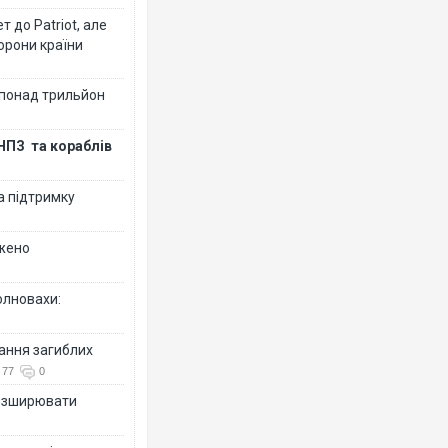
 до Patriot, але
борони країни
 понад трильйон
НПЗ та кораблів
а підтримку
джено
олновахи:
вання загиблих
77
0
розширювати