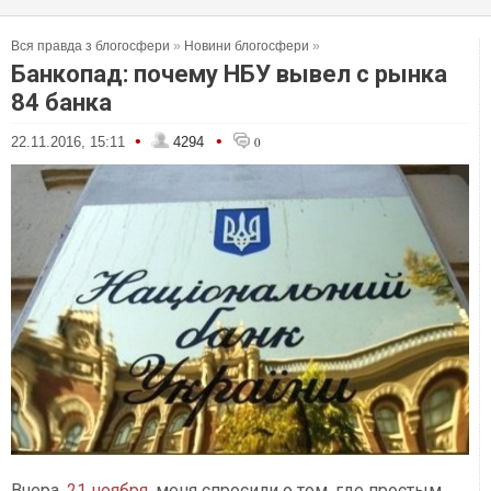
Вся правда з блогосфери
»
Новини блогосфери
»
Банкопад: почему НБУ вывел с рынка
84 банка
•
•
22.11.2016, 15:11
4294
0
Вчера,
21 ноября
, меня спросили о том, где простым