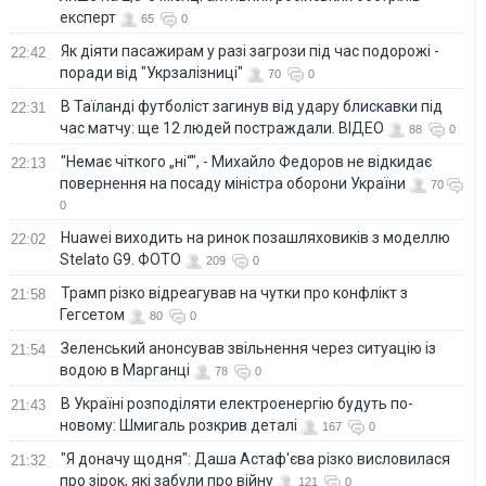
експерт
65
0
Як діяти пасажирам у разі загрози під час подорожі -
22:42
поради від "Укрзалізниці"
70
0
В Таїланді футболіст загинув від удару блискавки під
22:31
час матчу: ще 12 людей постраждали. ВІДЕО
88
0
"Немає чіткого „ні“", - Михайло Федоров не відкидає
22:13
повернення на посаду міністра оборони України
70
0
Huawei виходить на ринок позашляховиків з моделлю
22:02
Stelato G9. ФОТО
209
0
Трамп різко відреагував на чутки про конфлікт з
21:58
Гегсетом
80
0
Зеленський анонсував звільнення через ситуацію із
21:54
водою в Марганці
78
0
В Україні розподіляти електроенергію будуть по-
21:43
новому: Шмигаль розкрив деталі
167
0
"Я доначу щодня": Даша Астаф'єва різко висловилася
21:32
про зірок, які забули про війну
121
0