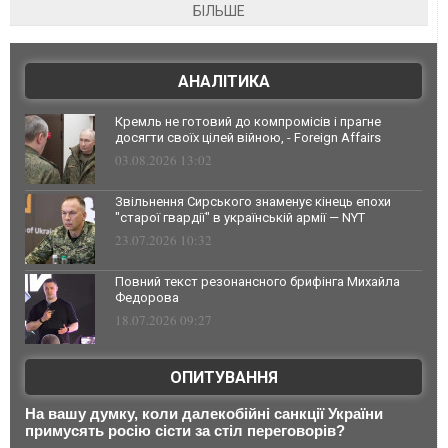
БІЛЬШЕ
АНАЛІТИКА
Кремль не готовий до компромісів і прагне
досягти своїх цілей війною, - Foreign Affairs
03.08.2026 13:02
Звільнення Сирського знаменує кінець епохи
"старої гвардії" в українській армії — NYT
23.07.2026 10:32
Повний текст резонансного брифінга Михайла
Федорова
18.07.2026 09:27
ОПИТУВАННЯ
На вашу думку, коли далекобійні санкції України
примусять росію сісти за стіл переговорів?