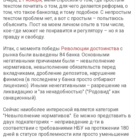
текстом почитать о том, для чего делается реформа, о
том, что такое банкопад и тому подобное. С непростым
текстом проблем нет, а вот с простым – попытаюсь
объяснить. Пост на моем личном опыте в том числе,
кое-где может не понравится и регулятору – но я за
правду и свободу.
Итак, с момента победы
Революции достоинства
с
рынка были выведены 84 банка. Основными
негативными причинами были – невыполнение
нормативов, невыполнение обязательств перед
вкладчиками, дробление депозитов, нарушение
финмона (в последнем у банка просто отбирают
лицензию). Иными ненегативными – разрешение на
ликвидацию и "за ненадобностью" ("Родовид" как
санационный).
Сейчас наиоболее интересной является категория
"Невыполнение нормативов". Ее можно представить в
двух подкатегориях – неприведение д-ти в
соответствии с требованиями НБУ на протяжении 180
дней в статусе проблемности или просто уменьшение