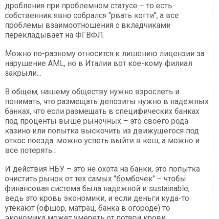
дробления при проблемном статусе – то есть
собственник явно собрался "рвать когти", а все
проблемы взаимоотношения с вкладчиками
перекладывает на ФГВФЛ.
Можно по-разному относится к лишению лицензии за
нарушение AML, но в Италии вот кое-кому филиал
закрыли...
В общем, нашему обществу нужно взрослеть и
понимать, что размещать депозиты нужно в надежных
банках, что если размещать в специфических банках
под проценты выше рыночных – это своего рода
казино или попытка выскочить из движущегося под
откос поезда: можно успеть выйти в кеш, а можно и
все потерять...
И действия НБУ – это не охота на банки, это попытка
очистить рынок от тех самых "бомбочек" – чтобы
финансовая система была надежной и sustainable,
ведь это кровь экономики, и если деньги куда-то
утекают (офшор, матрац, банка в огороде) то
экономика может умереть от потери крови.