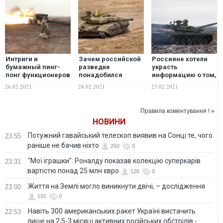
Интриги и
Зачем российской
Россияне хотели
бумажный пинг-
разведке
украсть
понг функционеров
понадобился
информацию о том,
препятствуют
украинский танк
что годами
26.02.2021
24.02.2021
23.02.2021
отечественному
"Оплот"
пытались всячески
производству
дискредитировать
снарядов крупных
Правила коментування ! »
калибров –
НОВИНИ
Сенченко
Потужний гавайський телескоп виявив на Сонці те, чого
23:55
раніше не бачив ніхто
250
0
"Мої іграшки": Роналду показав колекцію суперкарів
23:31
вартістю понад 25 млн євро
126
0
Життя на Землі могло виникнути двічі, – дослідження
23:00
191
0
Навіть 300 американських ракет Україні вистачить
22:53
лише на 2,5-3 місяці активних російських обстрілів -