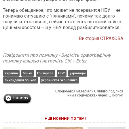
Теперь обещанное, что может не понравится НБУ – не
понимаю ситуацию с "Финиками", почему так долго
тянули кота за хвост, сейчас тоже есть похожий кейс с
ценным хвостом – и у НБУ повод реабилитироваться...
Виктория СТРАХОВА
Повідомити про помилку - Виділіть орфографічну
помилку мишею і натисніть Ctrl + Enter
Украина
банки
Гонтарева
НБУ
украинцы
ликвидация банков
украинская экономика
Сподобався матеріал? Сміливо поділися
ним в соцмережах через ці кнопки
ІНШІ НОВИНИ ПО ТЕМІ