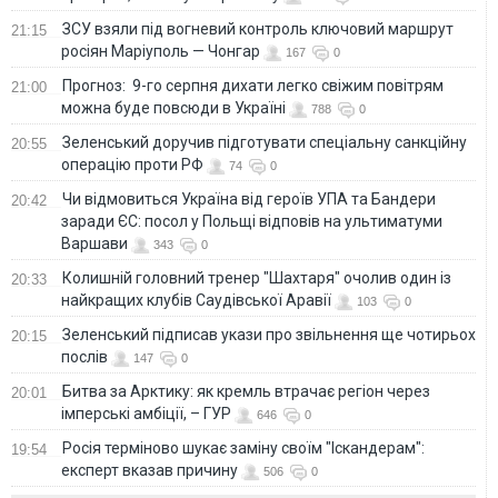
ЗСУ взяли під вогневий контроль ключовий маршрут
21:15
росіян Маріуполь — Чонгар
167
0
Прогноз: 9-го серпня дихати легко свіжим повітрям
21:00
можна буде повсюди в Україні
788
0
Зеленський доручив підготувати спеціальну санкційну
20:55
операцію проти РФ
74
0
Чи відмовиться Україна від героїв УПА та Бандери
20:42
заради ЄС: посол у Польщі відповів на ультиматуми
Варшави
343
0
Колишній головний тренер "Шахтаря" очолив один із
20:33
найкращих клубів Саудівської Аравії
103
0
Зеленський підписав укази про звільнення ще чотирьох
20:15
послів
147
0
Битва за Арктику: як кремль втрачає регіон через
20:01
імперські амбіції, – ГУР
646
0
Росія терміново шукає заміну своїм "Іскандерам":
19:54
експерт вказав причину
506
0