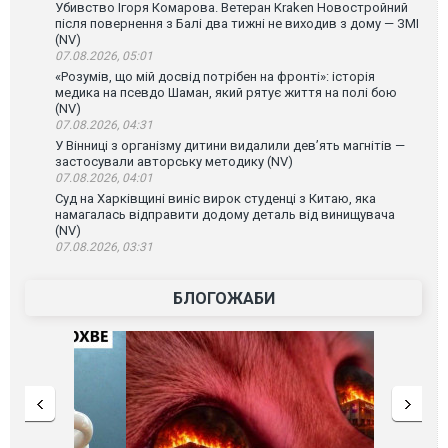
Убивство Ігоря Комарова. Ветеран Kraken Новостройний
після повернення з Балі два тижні не виходив з дому — ЗМІ
(NV)
07.08.2026, 05:01
«Розумів, що мій досвід потрібен на фронті»: історія
медика на псевдо Шаман, який рятує життя на полі бою
(NV)
07.08.2026, 04:31
У Вінниці з організму дитини видалили дев’ять магнітів —
застосували авторську методику (NV)
07.08.2026, 04:01
Суд на Харківщині виніс вирок студенці з Китаю, яка
намагалась відправити додому деталь від винищувача
(NV)
07.08.2026, 03:31
БЛОГОЖАБИ