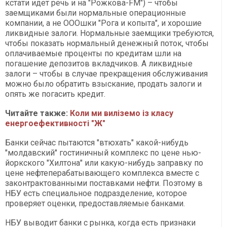
кстати идет речь и на "Рожкова-FM") – чтобы
заемщиками были нормальные операционные
компании, а не ОООшки "Рога и копыта", и хорошие
ликвидные залоги. Нормальные заемщики требуются,
чтобы показать нормальный денежный поток, чтобы
оплачиваемые проценты по кредитам шли на
погашение депозитов вкладчиков. А ликвидные
залоги – чтобы в случае прекращения обслуживания
можно было обратить взыскание, продать залоги и
опять же погасить кредит.
Читайте также:
Коли ми виліземо із класу
енергоефективності "Ж"
Банки сейчас пытаются "втюхать" какой-нибудь
"молдавский" гостиничный комплекс по цене нью-
йоркского "Хилтона" или какую-нибудь заправку по
цене нефтеперабатывающего комплекса вместе с
законтрактованными поставками нефти. Поэтому в
НБУ есть специальное подразделение, которое
проверяет оценки, предоставляемые банками.
НБУ выводит банки с рынка, когда есть признаки