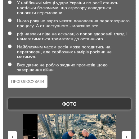
У найближчі місяці удари України по росії стануть
настільки болючими, що агресору доведеться
поновити перемовини
Цього року не варто чекати поновлення переговорного
процесу. А от наступного - можливо все
рф навпаки піде на ескалацію попри здоровий глузд і
намагатиметься триматися до останнього
Найближчим часом росія може погодитись на
переговори, але серйозних намірів росіяни не
матимуть
Вже давно не роблю жодних прогнозів щодо
завершення війни
ФОТО