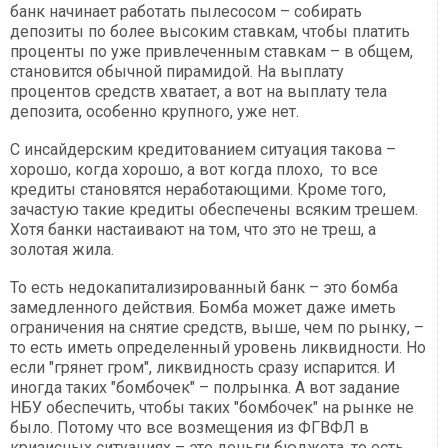
банк начинает работать пылесосом – собирать
депозиты по более высоким ставкам, чтобы платить
проценты по уже привлеченным ставкам – в общем,
становится обычной пирамидой. На выплату
процентов средств хватает, а вот на выплату тела
депозита, особенно крупного, уже нет.
С инсайдерским кредитованием ситуация такова –
хорошо, когда хорошо, а вот когда плохо, то все
кредиты становятся неработающими. Кроме того,
зачастую такие кредиты обеспечены всяким трешем.
Хотя банки настаивают на том, что это не треш, а
золотая жила.
То есть недокапитализированный банк – это бомба
замедленного действия. Бомба может даже иметь
ограничения на снятие средств, выше, чем по рынку, –
то есть иметь определенный уровень ликвидности. Но
если "грянет гром", ликвидность сразу испарится. И
иногда таких "бомбочек" – полрынка. А вот задание
НБУ обеспечить, чтобы таких "бомбочек" на рынке не
было. Потому что все возмещения из ФГВФЛ в
кризисных ситуациях – это деньги бюджета, то есть