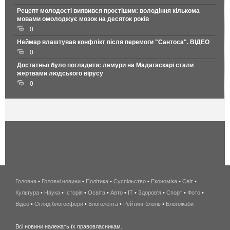
Рецепт молодості виявився простішим: володіння кількома
мовами омолоджує мозок на десяток років
0
Неймар влаштував конфлікт після перемоги "Сантоса". ВІДЕО
0
Достатньо було погладити: лемури на Мадагаскарі стали
жертвами людського вірусу
0
Головна
•
Головні новини
•
Політика
•
Суспільство
•
Економіка
беспроводной
•
Світ
•
Культура
•
Наука
•
Історія
•
Освіта
•
Авто
•
IT
•
Здоров'я
интернет
•
Спорт
•
Фото
•
Відео
•
Огляд блогосфери
•
Блоголента
•
Рейтинг блогів
киев
•
Блогожаби
и
Всі новини належать їх правовласникам.
область