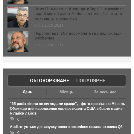
Чому США не готові передати Україні ліцензію на
виробництво ракет Patriot: політика, безпека та
можливі альтернативи
03.08.2026 20:24
Перспектива: ЗСУ добомблять і всі інші склади
Wildberries
23.07.2026 11:31
ОБГОВОРЮВАНЕ
|
ПОПУЛЯРНЕ
День
Місяць
За весь час
"65 років ніколи не виглядали краще", - фото-привітання Мішель
Обами до дня народження екс-президента США зібрало майже
мільйон лайків
0
Audi готується до випуску нового покоління позашляховика Q8
0