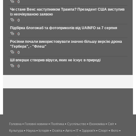
0
Чи стане Венс наступником Трампа? Президент США виступив
із неочікуваною заявою
0
Підбірка блогожаб та фотоприколів від UAINFO за 7 серпня
0
Росіяни почали використовувати значно більшу версію дрона
"Гербера", - "Флеш"
0
ШІ вперше створив віруси, яких не існує в природі
0
Головна
•
Головні новини
•
Політика
•
Суспільство
•
Економіка
беспроводной
•
Світ
•
Культура
•
Наука
•
Історія
•
Освіта
•
Авто
•
IT
•
Здоров'я
интернет
•
Спорт
•
Фото
•