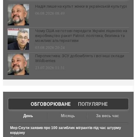
Надія лише на культ жінки в українській культурі
06.08.2026 08:49
Чому США не готові передати Україні ліцензію на
виробництво ракет Patriot: політика, безпека та
можливі альтернативи
03.08.2026 20:24
Перспектива: ЗСУ добомблять і всі інші склади
Wildberries
23.07.2026 11:31
ОБГОВОРЮВАНЕ
|
ПОПУЛЯРНЕ
День
Місяць
За весь час
Мер Сеути заявив про 100 загиблих мігрантів під час штурму
кордону