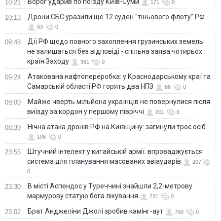
Ворог ударив по поїзду Київ-Суми
10:21
171
0
Дрони СБС уразили ще 12 суден "тіньового флоту" РФ
10:13
83
0
Дії РФ щодо повного захоплення грузинських земель
09:48
не залишаться без відповіді - спільна заява чотирьох
країн Заходу
981
0
Атакована нафтопереробка: у Краснодарському краї та
09:24
Самарській області РФ горять два НПЗ
86
0
Майже чверть мільйона українців не повернулися після
09:00
виїзду за кордон у першому півріччі
201
0
Нічна атака дронів РФ на Київщину: загинули троє осіб
08:39
106
0
Штучний інтелект у китайській армії: впроваджується
23:55
система для планування масованих авіаударів
207
0
В місті Аспендос у Туреччині знайшли 2,2-метрову
23:30
мармурову статую бога лікування
231
0
Брат Анджеліни Джолі зробив камінг-аут
23:02
700
0