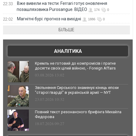
Вже вивели на тести: Ferrari готує оновлення
22:33
позашляховика Purosangue. ВІДЕО
174
0
Магнітні бурі: прогноз на вихідні
22:02
1886
0
БІЛЬШЕ
АНАЛІТИКА
Кремль не готовий до компромісів і прагне
досягти своїх цілей війною, - Foreign Affairs
03.08.2026 13:02
Звільнення Сирського знаменує кінець епохи
"старої гвардії" в українській армії — NYT
23.07.2026 10:32
Повний текст резонансного брифінга Михайла
Федорова
18.07.2026 09:27