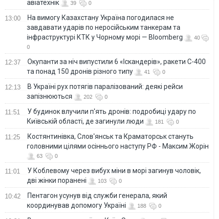
авіатехнік
39
0
На вимогу Казахстану Україна погодилася не
13:00
завдавати ударів по неросійським танкерам та
інфраструктурі КТК у Чорному морі — Bloomberg
40
0
Окупанти за ніч випустили 6 «Іскандерів», ракети С-400
12:37
та понад 150 дронів різного типу
41
0
В Україні рух потягів паралізований: деякі рейси
12:13
запізнюються
202
0
У будинок влучили п'ять дронів: подробиці удару по
11:51
Київській області, де загинули люди
181
0
Костянтинівка, Слов'янськ та Краматорськ стануть
11:25
головними цілями осіннього наступу РФ - Максим Жорін
63
0
У Коблевому через вибух міни в морі загинув чоловік,
11:01
дві жінки поранені
103
0
Пентагон усунув від служби генерала, який
10:42
координував допомогу Україні
188
0