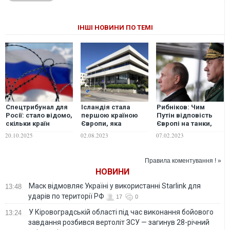
ІНШІ НОВИНИ ПО ТЕМІ
Спецтрибунал для
Ісландія стала
Рибніков: Чим
Росії: стало відомо,
першою країною
Путін відповість
скільки країн
Європи, яка
Європі на танки,
будуть учасниками
закрила
крім Сталінграда?
20.10.2025
02.08.2023
07.02.2023
суду
посольство в Росії
Правила коментування ! »
НОВИНИ
Маск відмовляє Україні у використанні Starlink для
13:48
ударів по території РФ
17
0
У Кіровоградській області під час виконання бойового
13:24
завдання розбився вертоліт ЗСУ — загинув 28-річний