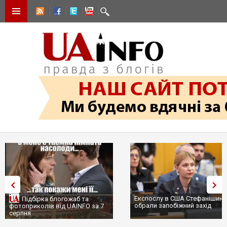
Експослу в США Стефанішині
Підбірка блогожаб та
обрали запобіжний захід
фотоприколів від UAINFO за 7
серпня