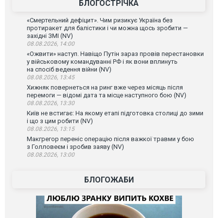
БЛОГОСТРІЧКА
«Смертельний дефіцит». Чим ризикує Україна без
протиракет для балістики і чи можна щось зробити —
західні ЗМІ (NV)
08.08.2026, 14:00
«Ожвити» наступ. Навіщо Путін зараз провів перестановки
у військовому командуванні РФ і як вони вплинуть
на спосіб ведення війни (NV)
08.08.2026, 13:45
Хижняк повернеться на ринг вже через місяць після
перемоги — відомі дата та місце наступного бою (NV)
08.08.2026, 13:30
Київ не встигає: На якому етапі підготовка столиці до зими
і що з цим робити (NV)
08.08.2026, 13:15
Макгрегор переніс операцію після важкої травми у бою
з Голловеєм і зробив заяву (NV)
08.08.2026, 13:00
БЛОГОЖАБИ