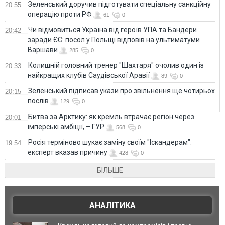
Зеленський доручив підготувати спеціальну санкційну
20:55
операцію проти РФ
61
0
Чи відмовиться Україна від героїв УПА та Бандери
20:42
заради ЄС: посол у Польщі відповів на ультиматуми
Варшави
285
0
Колишній головний тренер "Шахтаря" очолив один із
20:33
найкращих клубів Саудівської Аравії
89
0
Зеленський підписав укази про звільнення ще чотирьох
20:15
послів
129
0
Битва за Арктику: як кремль втрачає регіон через
20:01
імперські амбіції, – ГУР
568
0
Росія терміново шукає заміну своїм "Іскандерам":
19:54
експерт вказав причину
428
0
БІЛЬШЕ
АНАЛІТИКА