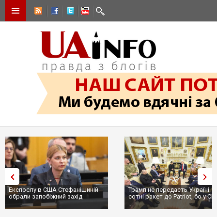
Експослу в США Стефанішиній
Трамп не передасть Україні
обрали запобіжний захід
сотні ракет до Patriot, бо у С
...