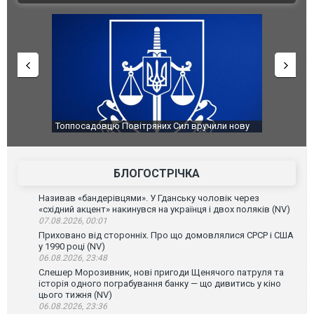
чили нову
Сили оборони уразили Ярославський НПЗ:
Неймар вл
губернатор регіону заявив про наймасштабнішу
"Сантоса".
атаку. ВІДЕО
БЛОГОСТРІЧКА
Називав «бандерівцями». У Гданську чоловік через
«східний акцент» накинувся на українця і двох поляків (NV)
07.08.2026, 00:01
Приховано від сторонніх. Про що домовлялися СРСР і США
у 1990 році (NV)
06.08.2026, 23:48
Слешер Морозивник, нові пригоди Щенячого патруля та
історія одного пограбування банку — що дивитись у кіно
цього тижня (NV)
06.08.2026, 23:36