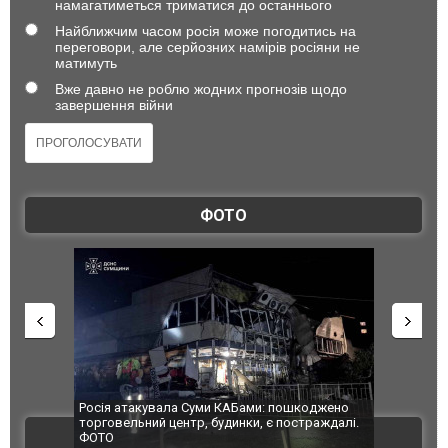
намагатиметься триматися до останнього
Найближчим часом росія може погодитись на
переговори, але серйозних намірів росіяни не
матимуть
Вже давно не роблю жодних прогнозів щодо
завершення війни
ФОТО
шкоджено
Українські надзвичайники врятували козуленя
СБУ за спр
страждалі.
під час ліквідації масштабної лісової пожежі у
Болгарії з
ВІДЕО
Франції
ФОТО