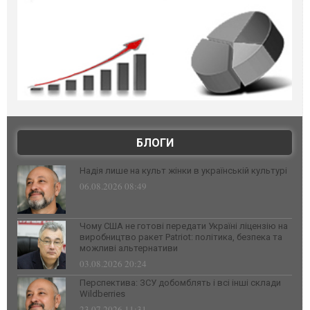
БЛОГИ
Надія лише на культ жінки в українській культурі
06.08.2026 08:49
Чому США не готові передати Україні ліцензію на
виробництво ракет Patriot: політика, безпека та
можливі альтернативи
03.08.2026 20:24
Перспектива: ЗСУ добомблять і всі інші склади
Wildberries
23.07.2026 11:31