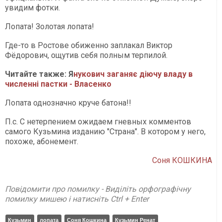
увидим фотки.
Лопата! Золотая лопата!
Где-то в Ростове обиженно заплакал Виктор
Фёдорович, ощутив себя полным терпилой.
Читайте также: Я
нукович заганяє діючу владу в
численні пастки - Власенко
Лопата однозначно круче батона!!
П.с. С нетерпением ожидаем гневных комментов
самого Кузьмина изданию "Страна". В котором у него,
похоже, абонемент.
Соня КОШКИНА
Повідомити про помилку - Виділіть орфографічну
помилку мишею і натисніть Ctrl + Enter
Кузьмин
лопата
Соня Кошкина
Кузьмин Ренат