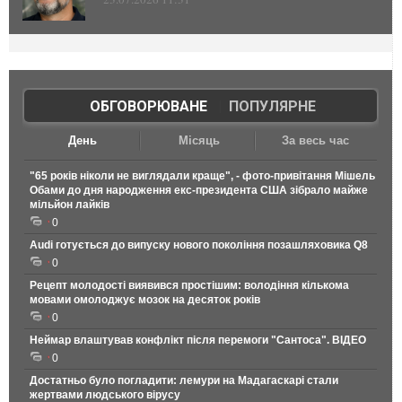
ОБГОВОРЮВАНЕ
|
ПОПУЛЯРНЕ
День
Місяць
За весь час
"65 років ніколи не виглядали краще", - фото-привітання Мішель
Обами до дня народження екс-президента США зібрало майже
мільйон лайків
0
Audi готується до випуску нового покоління позашляховика Q8
0
Рецепт молодості виявився простішим: володіння кількома
мовами омолоджує мозок на десяток років
0
Неймар влаштував конфлікт після перемоги "Сантоса". ВІДЕО
0
Достатньо було погладити: лемури на Мадагаскарі стали
жертвами людського вірусу