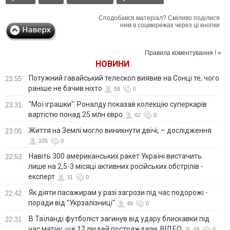
Сподобався матеріал? Сміливо поділися
ним в соцмережах через ці кнопки
Правила коментування ! »
НОВИНИ
Потужний гавайський телескоп виявив на Сонці те, чого
23:55
раніше не бачив ніхто
58
0
"Мої іграшки": Роналду показав колекцію суперкарів
23:31
вартістю понад 25 млн євро
62
0
Життя на Землі могло виникнути двічі, – дослідження
23:00
105
0
Навіть 300 американських ракет Україні вистачить
22:53
лише на 2,5-3 місяці активних російських обстрілів -
експерт
31
0
Як діяти пасажирам у разі загрози під час подорожі -
22:42
поради від "Укрзалізниці"
49
0
В Таїланді футболіст загинув від удару блискавки під
22:31
час матчу: ще 12 людей постраждали. ВІДЕО
56
0