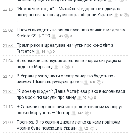
"Немає чіткого „ні“", - Михайло Федоров не відкидає
22:13
повернення на посаду міністра оборони України
48
0
Huawei виходить на ринок позашляховиків з моделлю
22:02
Stelato G9. ФОТО
146
0
Трамп різко відреагував на чутки про конфлікт з
21:58
Гегсетом
56
0
Зеленський анонсував звільнення через ситуацію із
21:54
водою в Марганці
57
0
В Україні розподіляти електроенергію будуть по-
21:43
новому: Шмигаль розкрив деталі
106
0
"Я доначу щодня": Даша Астаф'єва різко висловилася
21:32
про зірок, які забули про війну
97
0
ЗСУ взяли під вогневий контроль ключовий маршрут
21:15
росіян Маріуполь — Чонгар
142
0
Прогноз: 9-го серпня дихати легко свіжим повітрям
21:00
можна буде повсюди в Україні
82
0