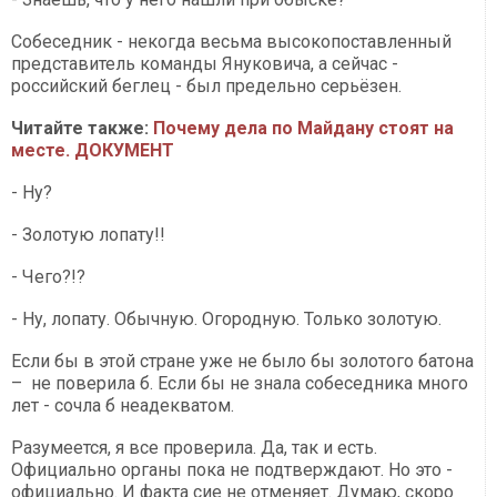
Собеседник - некогда весьма высокопоставленный
представитель команды Януковича, а сейчас -
российский беглец - был предельно серьёзен.
Читайте также:
Почему дела по Майдану стоят на
месте. ДОКУМЕНТ
- Ну?
- Золотую лопату!!
- Чего?!?
- Ну, лопату. Обычную. Огородную. Только золотую.
Если бы в этой стране уже не было бы золотого батона
– не поверила б. Если бы не знала собеседника много
лет - сочла б неадекватом.
Разумеется, я все проверила. Да, так и есть.
Официально органы пока не подтверждают. Но это -
официально. И факта сие не отменяет. Думаю, скоро