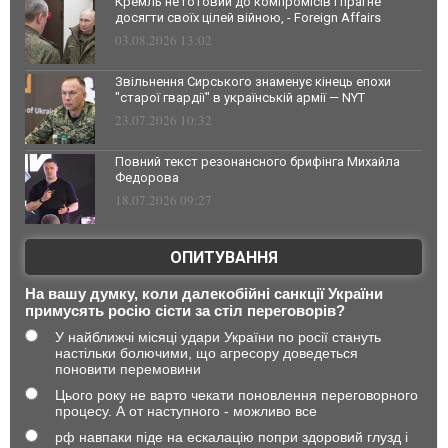
Кремль не готовий до компромісів і прагне
досягти своїх цілей війною, - Foreign Affairs
03.08.2026 13:02
Звільнення Сирського знаменує кінець епохи
"старої гвардії" в українській армії — NYT
23.07.2026 10:32
Повний текст резонансного брифінга Михайла
Федорова
18.07.2026 09:27
ОПИТУВАННЯ
На вашу думку, коли далекобійні санкції України
примусять росію сісти за стіл переговорів?
У найближчі місяці удари України по росії стануть
настільки болючими, що агресору доведеться
поновити перемовини
Цього року не варто чекати поновлення переговорного
процесу. А от наступного - можливо все
рф навпаки піде на ескалацію попри здоровий глузд і