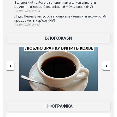
Зеленський та його оточення намагалися уникнути
вручення підозри Стефанішиній — Железняк (NV)
06.08.2026, 23:24
Лідер Реала Вінісіус остаточно визначився, в якому клубі
продовжить кар'єру (NV)
06.08.2026, 23:12
БЛОГОЖАБИ
ІНФОГРАФІКА