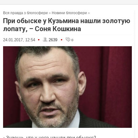
Вся правда з блогосфери
»
Новини блогосфери
»
При обыске у Кузьмина нашли золотую
лопату, – Соня Кошкина
•
•
24.01.2017, 12:54
2639
0
- Знаешь, что у него нашли при обыске?