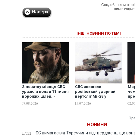
Сподобався матері
ним в соцме
ІНШІ НОВИНИ ПО ТЕМІ
З початку місяця СБС
СБС знищили
Мар
уразили понад 11 тисяч
російський ударний
че
ворожих цілей, -
вертоліт Мі-28 у
пре
Мадяр
Бєлгородській області
Ма
07.08.2026
15.07.2026
02.0
— Мадяр. ВІДЕО
Пра
НОВИНИ
ЄС вимагає від Туреччини підтверджень, що вона
17:31