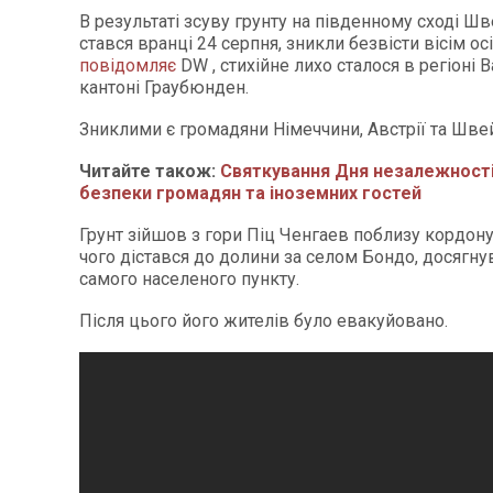
В результаті зсуву грунту на південному сході Шв
стався вранці 24 серпня, зникли безвісти вісім осі
повідомляє
DW , стихійне лихо сталося в регіоні
кантоні Граубюнден.
Зниклими є громадяни Німеччини, Австрії та Швей
Читайте також:
Святкування Дня незалежності
безпеки громадян та іноземних гостей
Грунт зійшов з гори Піц Ченгаев поблизу кордону 
чого дістався до долини за селом Бондо, досягну
самого населеного пункту.
Після цього його жителів було евакуйовано.