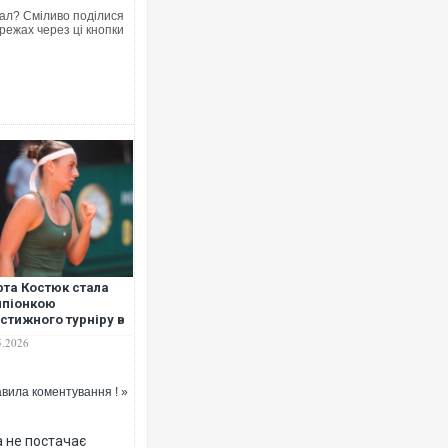
ал? Сміливо поділися
режах через ці кнопки
Ворог завдав комбінованого 
двоє поранених. Ще десятер
після атаки БПЛА по ринку н
та Костюк стала
мпіонкою
стижного турніру в
дриді
5.2026
вила коментування ! »
В окупованій Ялті повідомля
порт: над містом навис стов
ВІДЕО
 не постачає