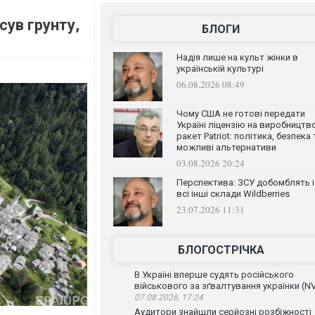
сув грунту,
БЛОГИ
Надія лише на культ жінки в
українській культурі
06.08.2026 08:49
Чому США не готові передати
Україні ліцензію на виробництв
ракет Patriot: політика, безпека 
можливі альтернативи
03.08.2026 20:24
Перспектива: ЗСУ добомблять і
всі інші склади Wildberries
23.07.2026 11:31
БЛОГОСТРІЧКА
В Україні вперше судять російського
військового за зґвалтування українки (N
07.08.2026, 17:24
Аудитори знайшли серйозні розбіжності