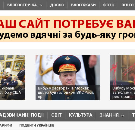
БЛОГОСТРІЧКА
ДОСЬЄ
БЛОГОЖАБИ
ФОТО
ВІДЕО
 Україні
Вибух у ресторані в Москві:
Вибух у Мос
ot, бо у США
ціллю був головком ВКС Росії,
загиблими: 
пр...
ресторан...
АДЗВИЧАЙНІ ПОДІЇ
СВІТ
КУЛЬТУРА
ЗНАННЯ
ТАРИФИ
ПОДВИГИ УКРАЇНЦІВ