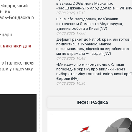
в заявах DOGE Ілона Маска про
ейцарії, який
«заощаджені» 215 млрд доларів — WP (NV
б. Як
07.08.2026, 17:12
 Валь-Бондаска в
Bihus.Info: забудовник, пов’язаний
з оточенням Єрмака та Медведчука,
зупинив роботи в Києві (NV)
07.08.2026, 17:00
царії.
Дефіцит ракет до Patriot: країн, які готові
поділитись з Україною, майже
: виклики для
не залишилось, ліцензії на виробництво
ми не отримали — нардеп (NV)
07.08.2026, 16:48
з Італією, після
«Ми йдемо по мінному полю». Клімкін
вши у підсумку
попередив Україну про виклики через
вибори та зміну топ-політиків у низці краї
Європи (NV)
07.08.2026, 16:36
ІНФОГРАФІКА