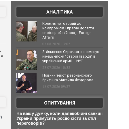
АНАЛІТИКА
Кремль не готовий до
компромісів і прагне досягти
своїх цілей війною, - Foreign
Affairs
03.08.2026 13:02
о
Звільнення Сирського знаменує
та
кінець епохи "старої гвардії" в
українській армії — NYT
23.07.2026 10:32
Повний текст резонансного
брифінга Михайла Федорова
18.07.2026 09:27
ОПИТУВАННЯ
На вашу думку, коли далекобійні санкції
V)
України примусять росію сісти за стіл
переговорів?