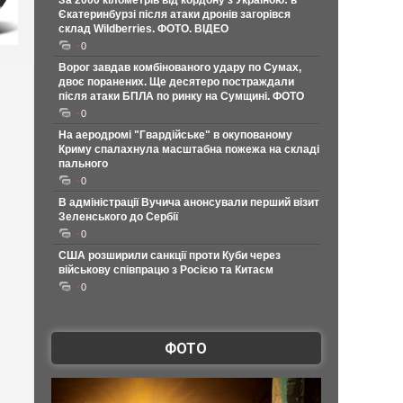
За 2000 кілометрів від кордону з Україною: в
Єкатеринбурзі після атаки дронів загорівся
склад Wildberries. ФОТО. ВІДЕО
0
Ворог завдав комбінованого удару по Сумах,
двоє поранених. Ще десятеро постраждали
після атаки БПЛА по ринку на Сумщині. ФОТО
0
На аеродромі "Гвардійське" в окупованому
Криму спалахнула масштабна пожежа на складі
пального
0
В адміністрації Вучича анонсували перший візит
Зеленського до Сербії
0
США розширили санкції проти Куби через
військову співпрацю з Росією та Китаєм
0
ФОТО