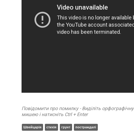
Повідомити про помилку - Виділіть орфографічн
мишею і натисніть Ctrl + Enter
Швейцарія
стихія
грунт
постраждалі