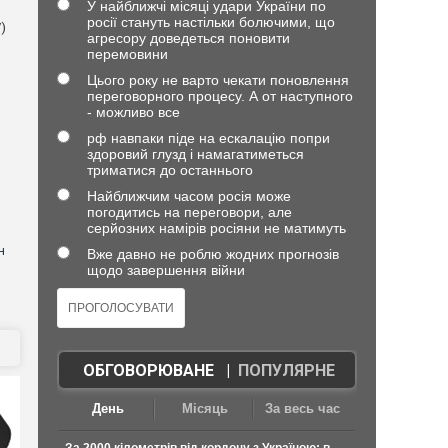
У найближчі місяці удари України по
росії стануть настільки болючими, що
)
агресору доведеться поновити
перемовини
Цього року не варто чекати поновлення
переговорного процесу. А от наступного
- можливо все
рф навпаки піде на ескалацію попри
здоровий глузд і намагатиметься
триматися до останнього
Найближчим часом росія може
погодитись на переговори, але
серйозних намірів росіяни не матимуть
н
Вже давно не роблю жодних прогнозів
щодо завершення війни
ОБГОВОРЮВАНЕ
|
ПОПУЛЯРНЕ
День
Місяць
За весь час