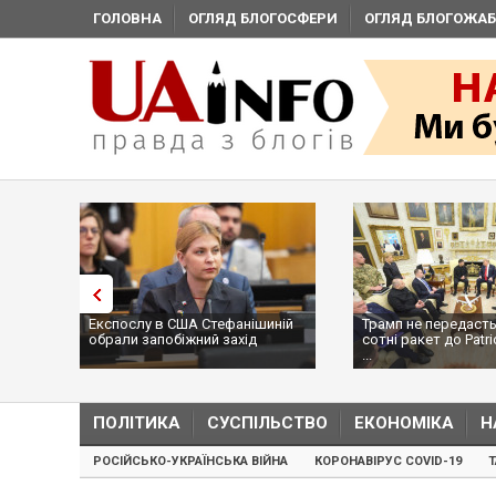
ГОЛОВНА
ОГЛЯД БЛОГОСФЕРИ
ОГЛЯД БЛОГОЖАБ
Експослу в США Стефанішиній
Трамп не передасть
обрали запобіжний захід
сотні ракет до Patri
...
ПОЛІТИКА
СУСПІЛЬСТВО
ЕКОНОМІКА
Н
РОСІЙСЬКО-УКРАЇНСЬКА ВІЙНА
КОРОНАВІРУС COVID-19