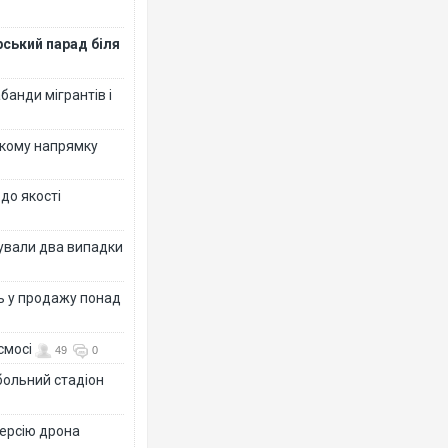
рський парад біля
банди мігрантів і
ькому напрямку
 до якості
ксували два випадки
ь у продажу понад
смосі
49
0
больний стадіон
версію дрона