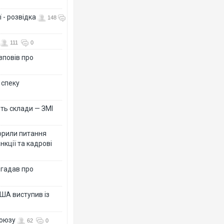
 - розвідка
148
111
0
зповів про
 спеку
ть склади — ЗМІ
орили питання
нкції та кадрові
згадав про
ША виступив із
союзу
62
0