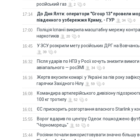
російський газ
2
0
До Дня Ялти: оператори "Group 13" провели мо
17:14
південного узбережжя Криму, - ГУР
34
0
Поліція Іспанії викрила масштабну мережу контра
17:00
наркотиків
20
0
У ЗСУ розкрили мету російських ДРГ на Вовчанс
16:45
39
0
Після ударів по НПЗ у Росії хочуть знизити вимоги
16:32
авіапального — росЗМІ
34
0
Жертв вкусили комарі: у Україні за пів року зафі
16:16
гарячки Західного Нілу
59
0
Командира артилерійського дивізіону підозрюют
16:08
100 кг тротилу
52
0
ЄС прискорить розгортання власного Starlink у ко
16:01
Ворог вдарив по центру Одеси: пошкоджено фут
15:55
"Чорноморець"
53
0
Росіяни почали використовувати значно більшу 
15:44