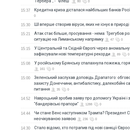
"Гербера", - "Флеш"
80
0
Кредитна криза дісталася найбільших банків Росії
15:37
0
ШІ вперше створив віруси, яких не існує в природі
15:30
Атак стає більше, просування - нема: Трегубов ро
15:21
ситуацію на Лиманському напрямку
47
0
У Центральній та Східній Європі через аномальну
15:15
зафіксували нові температурні рекорди
89
0
У російському Брянську спалахнула пожежа, горя
15:08
161
0
Зеленський заслухав доповідь Драпатого: обгов
15:00
захисту Донеччини, антибалістику, далекобійні са
питання
35
0
Навроцький зробив заяву про допомогу Україні і 
14:52
"бандерівські прапори"
1288
0
Чи стане Венс наступником Трампа? Президент С
14:44
неочікуваною заявою
236
0
Стало відомо, хто потрапив під нові санкції Євро
14:30