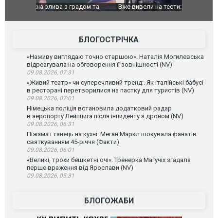
дом та
Вже вивели на тести: Ferrari готує оновлення
Вийшов тре
позашляховика Purosangue. ВІДЕО
фільму "Аф
БЛОГОСТРІЧКА
«Наживу виглядаю точно старшою». Наталія Могилевська
відреагувала на обговорення її зовнішності (NV)
09.08.2026, 07:31
«Живий театр» чи суперечливий тренд:. Як італійські бабусі
в ресторані перетворилися на пастку для туристів (NV)
09.08.2026, 07:01
Німецька поліція встановила додатковий радар
в аеропорту Лейпцига після інциденту з дроном (NV)
09.08.2026, 06:31
Піжама і танець на кухні: Меган Маркл шокувала фанатів
святкуванням 45-річчя (Факти)
09.08.2026, 06:01
«Великі, трохи бешкетні очі». Тренерка Магучіх згадала
перше враження від Ярослави (NV)
09.08.2026, 05:31
БЛОГОЖАБИ