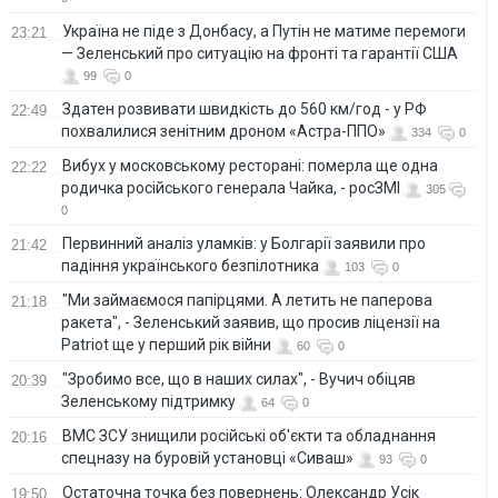
Україна не піде з Донбасу, а Путін не матиме перемоги
23:21
— Зеленський про ситуацію на фронті та гарантії США
99
0
Здатен розвивати швидкість до 560 км/год - у РФ
22:49
похвалилися зенітним дроном «Астра-ППО»
334
0
Вибух у московському ресторані: померла ще одна
22:22
родичка російського генерала Чайка, - росЗМІ
305
0
Первинний аналіз уламків: у Болгарії заявили про
21:42
падіння українського безпілотника
103
0
"Ми займаємося папірцями. А летить не паперова
21:18
ракета", - Зеленський заявив, що просив ліцензії на
Patriot ще у перший рік війни
60
0
"Зробимо все, що в наших силах", - Вучич обіцяв
20:39
Зеленському підтримку
64
0
ВМС ЗСУ знищили російські об'єкти та обладнання
20:16
спецназу на буровій установці «Сиваш»
93
0
Остаточна точка без повернень: Олександр Усік
19:50