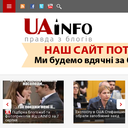
Експослу в США Стефанішиній
Підбірка блогожаб та
обрали запобіжний захід
фотоприколів від UAINFO за 7
серпня