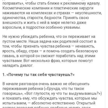
поправить», чтобы стать ближе к рекламному идеалу.
Косметические компании и пластические хирурги
наживаются на комплексах и страхах — неуспешности,
одиночества, старости, бедности. Принять свою
внешность и жить с ней в мире нелегко даже
взрослым, а подростки особенно уязвимы.
Не нужно убеждать ребенка, что он переживает на
пустом месте. Наша задача как родителей состоит в
том, чтобы признать чувства ребенка — ненависть,
ярость, обиду, страх — и помочь создать безопасную
гавань, в которой он сможет поработать над этими
чувствами. Вот несколько фраз, которые помогут
наладить диалог.
1. «Почему ты так себя чувствуешь?»
В начале разговора очень важно не обесценить
переживания ребенка («Ерунда, что ты такое
говоришь», «Вот глупости, ну что ты выдумываешь?»)
и показать ему, что обсуждать чувства, которые мы
испытываем, — абсолютно естественно. Открытый
вопрос позволит ребенку свободно излить свои