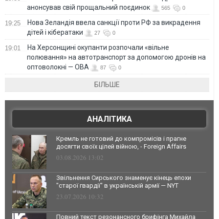
анонсував свій прощальний поєдинок
565
0
Нова Зеландія ввела санкції проти РФ за викрадення
19:25
дітей і кібератаки
27
0
На Херсонщині окупанти розпочали «вільне
19:01
полювання» на автотранспорт за допомогою дронів на
оптоволокні — ОВА
87
0
БІЛЬШЕ
АНАЛІТИКА
Кремль не готовий до компромісів і прагне
досягти своїх цілей війною, - Foreign Affairs
03.08.2026 13:02
Звільнення Сирського знаменує кінець епохи
"старої гвардії" в українській армії — NYT
23.07.2026 10:32
Повний текст резонансного брифінга Михайла