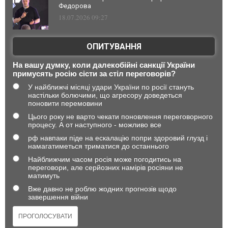
Федорова
18.07.2026 09:27
ОПИТУВАННЯ
На вашу думку, коли далекобійні санкції України
примусять росію сісти за стіл переговорів?
У найближчі місяці удари України по росії стануть
настільки болючими, що агресору доведеться
поновити перемовини
Цього року не варто чекати поновлення переговорного
процесу. А от наступного - можливо все
рф навпаки піде на ескалацію попри здоровий глузд і
намагатиметься триматися до останнього
Найближчим часом росія може погодитись на
переговори, але серйозних намірів росіяни не
матимуть
Вже давно не роблю жодних прогнозів щодо
завершення війни