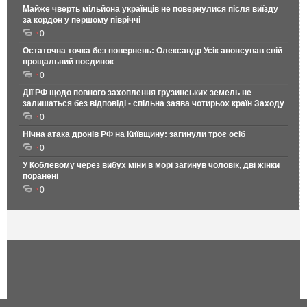
Майже чверть мільйона українців не повернулися після виїзду
за кордон у першому півріччі
0
Остаточна точка без повернень: Олександр Усік анонсував свій
прощальний поєдинок
0
Дії РФ щодо повного захоплення грузинських земель не
залишаться без відповіді - спільна заява чотирьох країн Заходу
0
Нічна атака дронів РФ на Київщину: загинули троє осіб
0
У Коблевому через вибух міни в морі загинув чоловік, дві жінки
поранені
0