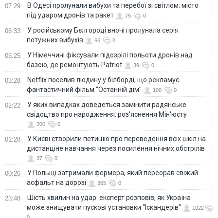
В Одесі пролунали вибухи та перебої зі світлом: місто
07:29
під ударом дронів та ракет
75
0
У російському Бєлгороді вночі пролунала серія
06:33
потужних вибухів
66
0
У Німеччині фіксували підозрілі польоти дронів над
05:25
базою, де ремонтують Patriot
39
0
Netflix поселив людину у білборді, що рекламує
03:28
фантастичний фільм "Останній дім"
100
0
У яких випадках доведеться замінити радянське
02:22
свідоцтво про народження: роз'яснення Мін'юсту
200
0
У Києві створили петицію про переведення всіх шкіл на
01:28
дистанціне навчання через посилення нічних обстрілів
37
0
У Польщі затримали фермера, який переорав свіжий
00:26
асфальт на дорозі
365
0
Шість хвилин на удар: експерт розповів, як Україна
23:48
може знищувати пускові установки "Іскандерів"
1022
0