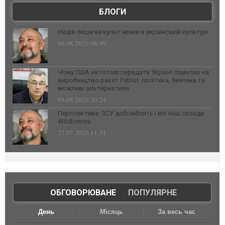
БЛОГИ
Надія лише на культ жінки в українській культурі
06.08.2026 08:49
Чому США не готові передати Україні ліцензію на
виробництво ракет Patriot: політика, безпека та
можливі альтернативи
03.08.2026 20:24
Перспектива: ЗСУ добомблять і всі інші склади
Wildberries
23.07.2026 11:31
ОБГОВОРЮВАНЕ
|
ПОПУЛЯРНЕ
День
Місяць
За весь час