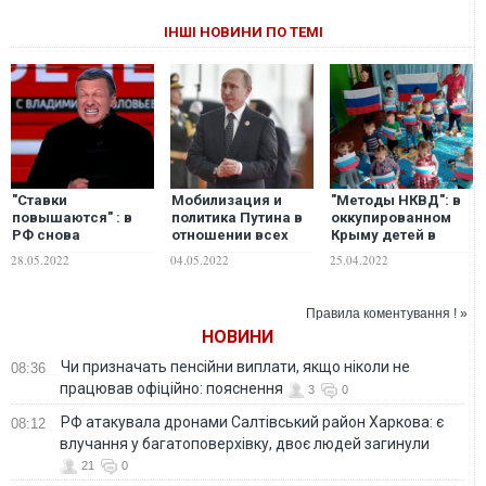
ІНШІ НОВИНИ ПО ТЕМІ
"Ставки
Мобилизация и
"Методы НКВД": в
повышаются" : в
политика Путина в
оккупированном
РФ снова
отношении всех
Крыму детей в
разразились
временно
садиках
28.05.2022
04.05.2022
25.04.2022
ядерными
оккупированных
расспрашивают об
угрозами в
территорий:
отношении их
отношении США.
Шулипа рассказал
родителей к Путину
Правила коментування ! »
ВИДЕО
о планах врага до и
и "спецоперации"
НОВИНИ
после победобесия
Чи призначать пенсійни виплати, якщо ніколи не
08:36
працював офіційно: пояснення
3
0
РФ атакувала дронами Салтівський район Харкова: є
08:12
влучання у багатоповерхівку, двоє людей загинули
21
0