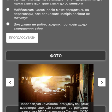
намагатиметься триматися до останнього
Найближчим часом росія може погодитись на
переговори, але серйозних намірів росіяни не
матимуть
Вже давно не роблю жодних прогнозів щодо
завершення війни
ФОТО
по Сумах,
За 2000 кілометрів від кордону з Україною: в
"Мої іграш
траждали
Єкатеринбурзі після атаки дронів загорівся
суперкарів
ВІДЕО
ині. ФОТО
склад Wildberries. ФОТО. ВІДЕО