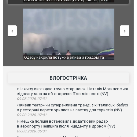
дом та
Вже вивели на тести: Ferrari готує оновлення
Вийшов тре
позашляховика Purosangue. ВІДЕО
фільму "Аф
БЛОГОСТРІЧКА
«Наживу виглядаю точно старшою». Наталія Могилевська
відреагувала на обговорення її зовнішності (NV)
09.08.2026, 07:31
«Живий театр» чи суперечливий тренд:. Як італійські бабусі
в ресторані перетворилися на пастку для туристів (NV)
09.08.2026, 07:01
Німецька поліція встановила додатковий радар
в аеропорту Лейпцига після інциденту з дроном (NV)
09.08.2026, 06:31