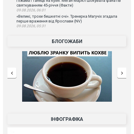
Піжама і танець на кухні: Меган Маркл шокувала фанатів
святкуванням 45-річчя (Факти)
09.08.2026, 06:01
«Великі, трохи бешкетні очі». Тренерка Магучіх згадала
перше враження від Ярослави (NV)
09.08.2026, 05:31
БЛОГОЖАБИ
ІНФОГРАФІКА