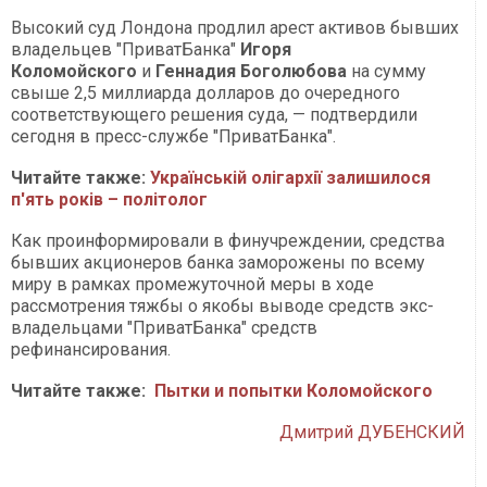
Высокий суд Лондона продлил арест активов бывших
владельцев "ПриватБанка"
Игоря
Коломойского
и
Геннадия Боголюбова
на сумму
свыше 2,5 миллиарда долларов до очередного
соответствующего решения суда, — подтвердили
сегодня в пресс-службе "ПриватБанка".
Читайте также:
Українській олігархії залишилося
п'ять років – політолог
Как проинформировали в финучреждении, средства
бывших акционеров банка заморожены по всему
миру в рамках промежуточной меры в ходе
рассмотрения тяжбы о якобы выводе средств экс-
владельцами "ПриватБанка" средств
рефинансирования.
Читайте также:
Пытки и попытки Коломойского
Дмитрий ДУБЕНСКИЙ