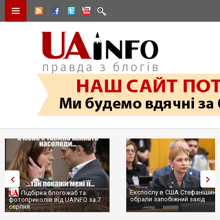
Експослу в США Стефанішині
Підбірка блогожаб та
обрали запобіжний захід
фотоприколів від UAINFO за 7
серпня