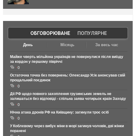
ОБГОВОРЮВАНЕ
|
ПОПУЛЯРНЕ
День
Місяць
За весь час
Майже чверть мільйона українців не повернулися після виїзду
за кордон у першому півріччі
0
Остаточна точка без повернень: Олександр Усік анонсував свій
прощальний поєдинок
0
Дії РФ щодо повного захоплення грузинських земель не
залишаться без відповіді - спільна заява чотирьох країн Заходу
0
Нічна атака дронів РФ на Київщину: загинули троє осіб
0
У Коблевому через вибух міни в морі загинув чоловік, дві жінки
поранені