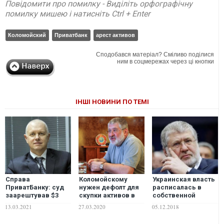
Повідомити про помилку - Виділіть орфографічну
помилку мишею і натисніть Ctrl + Enter
Коломойский
Приватбанк
арест активов
Сподобався матеріал? Сміливо поділися
ним в соцмережах через ці кнопки
ІНШІ НОВИНИ ПО ТЕМІ
Справа
Коломойскому
Украинская власть
ПриватБанку: суд
нужен дефолт для
расписалась в
заарештував $3
скупки активов в
собственной
млн і активи
нищей стране
беспомощности: с
13.03.2021
27.03.2020
05.12.2018
Яценка
активов
Коломойского снят