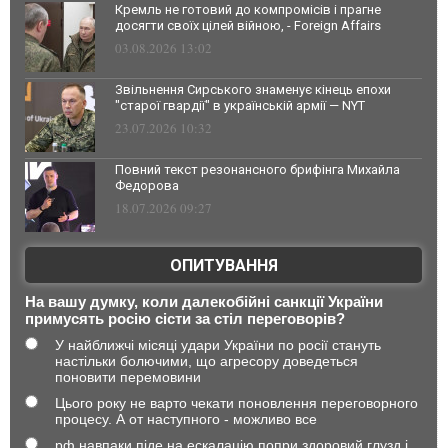
Кремль не готовий до компромісів і прагне
досягти своїх цілей війною, - Foreign Affairs
03.08.2026 13:02
Звільнення Сирського знаменує кінець епохи
"старої гвардії" в українській армії — NYT
23.07.2026 10:32
Повний текст резонансного брифінга Михайла
Федорова
18.07.2026 09:27
ОПИТУВАННЯ
На вашу думку, коли далекобійні санкції України
примусять росію сісти за стіл переговорів?
У найближчі місяці удари України по росії стануть
настільки болючими, що агресору доведеться
поновити перемовини
Цього року не варто чекати поновлення переговорного
процесу. А от наступного - можливо все
рф навпаки піде на ескалацію попри здоровий глузд і