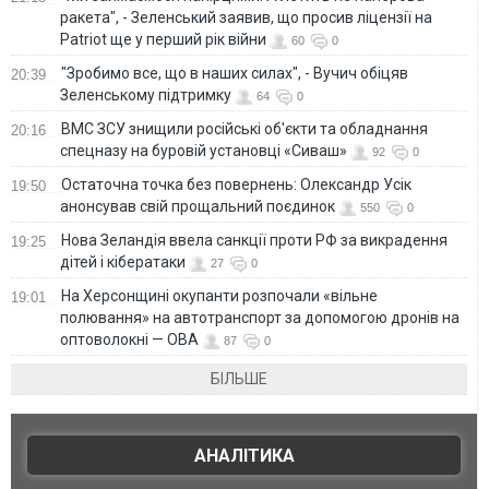
ракета", - Зеленський заявив, що просив ліцензії на
Patriot ще у перший рік війни
60
0
"Зробимо все, що в наших силах", - Вучич обіцяв
20:39
Зеленському підтримку
64
0
ВМС ЗСУ знищили російські об'єкти та обладнання
20:16
спецназу на буровій установці «Сиваш»
92
0
Остаточна точка без повернень: Олександр Усік
19:50
анонсував свій прощальний поєдинок
550
0
Нова Зеландія ввела санкції проти РФ за викрадення
19:25
дітей і кібератаки
27
0
На Херсонщині окупанти розпочали «вільне
19:01
полювання» на автотранспорт за допомогою дронів на
оптоволокні — ОВА
87
0
БІЛЬШЕ
АНАЛІТИКА