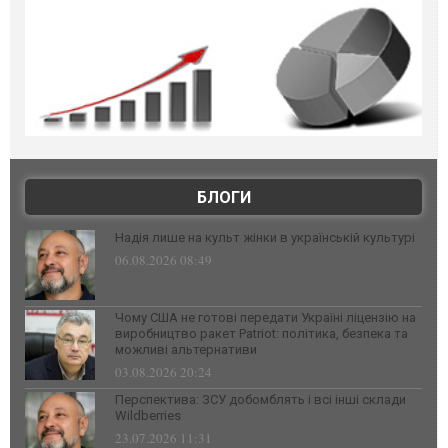
БЛОГИ
Надія лише на культ жінки в українській культурі
06.08.2026 08:49
Чому США не готові передати Україні ліцензію на
виробництво ракет Patriot: політика, безпека та
можливі альтернативи
03.08.2026 20:24
Перспектива: ЗСУ добомблять і всі інші склади
Wildberries
23.07.2026 11:31