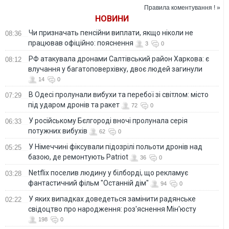
арест
Правила коментування ! »
НОВИНИ
Чи призначать пенсійни виплати, якщо ніколи не
08:36
працював офіційно: пояснення
3
0
РФ атакувала дронами Салтівський район Харкова: є
08:12
влучання у багатоповерхівку, двоє людей загинули
14
0
В Одесі пролунали вибухи та перебої зі світлом: місто
07:29
під ударом дронів та ракет
72
0
У російському Бєлгороді вночі пролунала серія
06:33
потужних вибухів
62
0
У Німеччині фіксували підозрілі польоти дронів над
05:25
базою, де ремонтують Patriot
36
0
Netflix поселив людину у білборді, що рекламує
03:28
фантастичний фільм "Останній дім"
94
0
У яких випадках доведеться замінити радянське
02:22
свідоцтво про народження: роз'яснення Мін'юсту
198
0