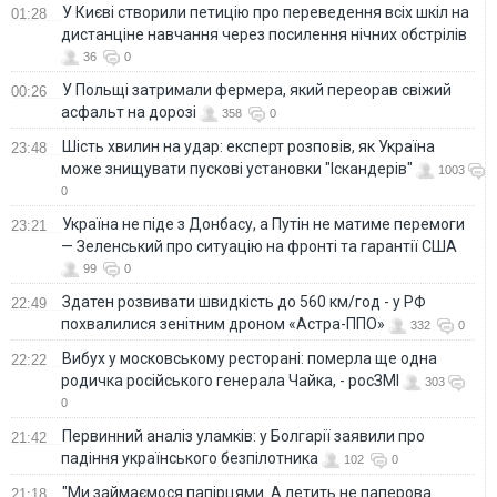
У Києві створили петицію про переведення всіх шкіл на
01:28
дистанціне навчання через посилення нічних обстрілів
36
0
У Польщі затримали фермера, який переорав свіжий
00:26
асфальт на дорозі
358
0
Шість хвилин на удар: експерт розповів, як Україна
23:48
може знищувати пускові установки "Іскандерів"
1003
0
Україна не піде з Донбасу, а Путін не матиме перемоги
23:21
— Зеленський про ситуацію на фронті та гарантії США
99
0
Здатен розвивати швидкість до 560 км/год - у РФ
22:49
похвалилися зенітним дроном «Астра-ППО»
332
0
Вибух у московському ресторані: померла ще одна
22:22
родичка російського генерала Чайка, - росЗМІ
303
0
Первинний аналіз уламків: у Болгарії заявили про
21:42
падіння українського безпілотника
102
0
"Ми займаємося папірцями. А летить не паперова
21:18