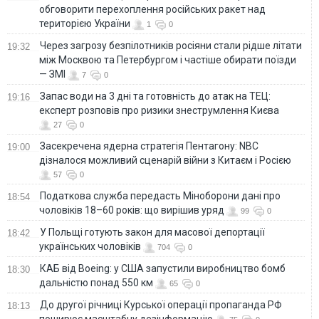
обговорити перехоплення російських ракет над
територією України
1
0
Через загрозу безпілотників росіяни стали рідше літати
19:32
між Москвою та Петербургом і частіше обирати поїзди
— ЗМІ
7
0
Запас води на 3 дні та готовність до атак на ТЕЦ:
19:16
експерт розповів про ризики знеструмлення Києва
27
0
Засекречена ядерна стратегія Пентагону: NBC
19:00
дізналося можливий сценарій війни з Китаєм і Росією
57
0
Податкова служба передасть Міноборони дані про
18:54
чоловіків 18–60 років: що вирішив уряд
99
0
У Польщі готують закон для масової депортації
18:42
українських чоловіків
704
0
КАБ від Boeing: у США запустили виробництво бомб
18:30
дальністю понад 550 км
65
0
До другої річниці Курської операції пропаганда РФ
18:13
поширює масштабну дезінформацію