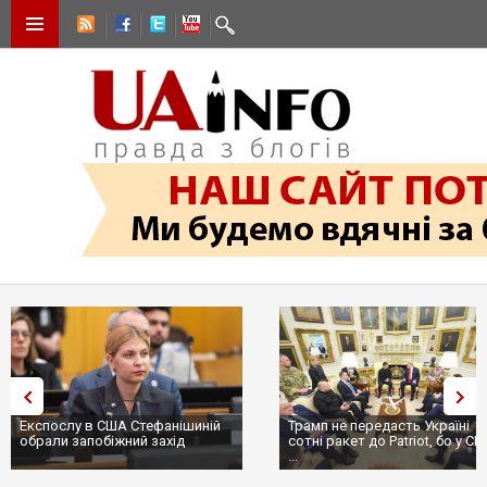
Трамп не передасть Україні
Вибух у ресторані в Москві:
сотні ракет до Patriot, бо у США
ціллю був головком ВКС Росії
...
пр...