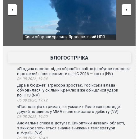
чили нову
Сили оборони уразили Ярославський НПЗ:
Неймар вла
губернатор регіону заявив про наймасштабнішу
"Сантоса".
атаку. ВІДЕО
БЛОГОСТРІЧКА
«Людина слова»: лідер збірної Іспанії пофарбував волосся
в рожевий після перемоги на ЧС-2026 — фото (NV)
06.08.2026, 19:24
Діра в бюджеті агресора зростає. Російська влада
обмовилася, у скільки Кремлю вже обійшлися удари
по НПЗ (NV)
06.08.2026, 19:12
«Пропозицію отримав, готуємось»: Беленюк проведе
другий поєдинок у ММА після яскравого дебюту (NV)
06.08.2026, 19:00
Аномальна спека відступає. Синоптики назвали області,
з яких розпочнеться значне зниження температури
в Україні (NV)
06.08.2026, 18:48