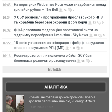
На порятунок Wildberries Росії може знадобитися понад
16:45
трильйон рублів — The Bell
71
0
У СБУ розповіли про ураження Ярославського НПЗ
16:34
та кораблів берегової охорони фсб у Керчі
73
0
ФІФА розсилала федераціям заготовлені листи на
16:32
підтримку переобрання Інфантіно - Sky News
78
0
15 років ув’язнення за співпрацю з фсб рф: засуджено
16:22
священнослужителя УПЦ (МП)
158
0
Росіяни розстріляли полоненого бійця ЗСУ біля
16:16
Волновахи: розпочато розслідування
98
0
БІЛЬШЕ
АНАЛІТИКА
Кремль не готовий до компромісів і прагне
досягти своїх цілей війною, - Foreign Affairs
03.08.2026 13:02