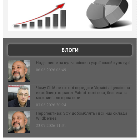
БЛОГИ
Надія лише на культ жінки в українській культурі
06.08.2026 08:49
Чому США не готові передати Україні ліцензію на
виробництво ракет Patriot: політика, безпека та
можливі альтернативи
03.08.2026 20:24
Перспектива: ЗСУ добомблять і всі інші склади
Wildberries
23.07.2026 11:31