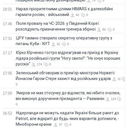
75
0
Наразі пріоритетними цілями HIMARS є далекобійні
18:01
гармати росіян, - військовий
42
0
Після провалу на ЧС-2026: у Південній Кореї
17:46
розслідують призначення тренера збірної
50
0
ЦРУ таємно створило секретну оперативну групу з
17:31
питань Куби - NYT
32
0
Юрко Юрченко гостро відреагував на приїзд в Україну
17:17
лідера російської групи "Ногу свело!": "Не існує хороших
русскіх"
174
0
Зеленський обговорив із прем’єр-міністром Норвегії
17:05
Йонасом Гаром Стере захист від російських ударів
11
0
Умєров не має стосунку до відомств, які нібито очолює,
17:00
він виконує доручення президента — Рахманін
124
0
Нідерланди не можуть надати Україні більше ракет до
16:52
Patriot, але відкриті до будь-яких варіантів допомоги, -
Міноборони країни
37
0