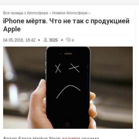
Вся правда з блогосфери
»
Новини блогосфери
»
iPhone мёртв. Что не так с продукцией
Apple
•
•
04.05.2018, 18:42
3026
0
Автор блога Hacker Noon
делится
своими