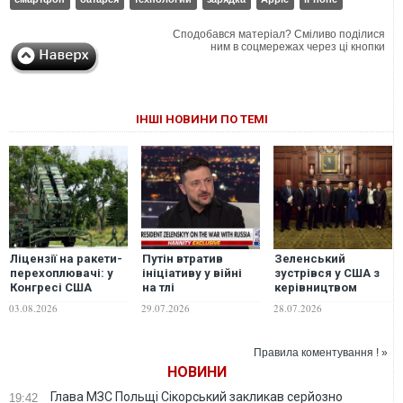
Сподобався матеріал? Сміливо поділися
ним в соцмережах через ці кнопки
ІНШІ НОВИНИ ПО ТЕМІ
Ліцензії на ракети-
Путін втратив
Зеленський
перехоплювачі: у
ініціативу у війні
зустрівся у США з
Конгресі США
на тлі
керівництвом
закликали
технологічних змін
Lockheed Martin:
03.08.2026
29.07.2026
28.07.2026
прискорити
в Україні –
обговорили спільне
передачу
Зеленський
виробництво та
технологій Patriot
обмін технологіями
Правила коментування ! »
Києву
НОВИНИ
Глава МЗС Польщі Сікорський закликав серйозно
19:42