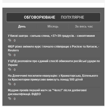
ОБГОВОРЮВАНЕ
|
ПОПУЛЯРНЕ
День
Місяць
За весь час
У Києві завтра - сильна спека, +37+39 градусів. - синоптикиня
0
ФБР різко змінило курс і почало співпрацю з Росією та Китаєм, -
Reuters
0
У ЦПД розповіли про єдиний спосіб обмежити російські удари по
Україні
0
На Донеччині посилили евакуацію: з Краматорська, Біленького
та Красноторки примусово вивезуть понад 500 дітей
0
Мудрик провів перший матч за "Челсі" після допінгової
дискваліфікації. ВІДЕО
0