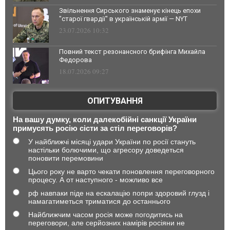
Звільнення Сирського знаменує кінець епохи
"старої гвардії" в українській армії — NYT
23.07.2026 10:32
Повний текст резонансного брифінга Михайла
Федорова
18.07.2026 09:27
ОПИТУВАННЯ
На вашу думку, коли далекобійні санкції України
примусять росію сісти за стіл переговорів?
У найближчі місяці удари України по росії стануть
настільки болючими, що агресору доведеться
поновити перемовини
Цього року не варто чекати поновлення переговорного
процесу. А от наступного - можливо все
рф навпаки піде на ескалацію попри здоровий глузд і
намагатиметься триматися до останнього
Найближчим часом росія може погодитись на
переговори, але серйозних намірів росіяни не