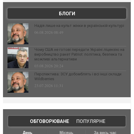
БЛОГИ
Надія лише на культ жінки в українській культурі
06.08.2026 08:49
Чому США не готові передати Україні ліцензію на
виробництво ракет Patriot: політика, безпека та
можливі альтернативи
03.08.2026 20:24
Перспектива: ЗСУ добомблять і всі інші склади
Wildberries
23.07.2026 11:31
ОБГОВОРЮВАНЕ
|
ПОПУЛЯРНЕ
День
Місяць
За весь час