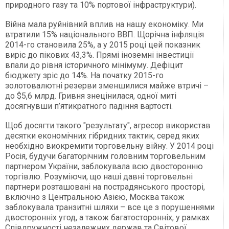
природного газу та 10% портової інфраструктури).
Війна мала руйнівний вплив на нашу економіку. Ми
втратили 15% національного ВВП. Щорічна інфляція
2014-го становила 25%, а у 2015 році цей показник
виріс до пікових 43,3%. Прямі іноземні інвестиції
впали до рівня історичного мінімуму. Дефіцит
бюджету зріс до 14%. На початку 2015-го
золотовалютні резерви зменшилися майже втричі –
до $5,6 млрд. Гривня знецінилася, одної миті
досягнувши п’ятикратного падіння вартості.
Щоб досягти такого "результату", агресор використав
десятки економічних гібридних тактик, серед яких
необхідно виокремити торговельну війну. У 2014 році
Росія, будучи багаторічним головним торговельним
партнером України, заблокувала всю двосторонню
торгівлю. Розуміючи, що наші давні торговельні
партнери розташовані на пострадянського просторі,
включно з Центральною Азією, Москва також
заблокувала транзитні шляхи – все це з порушеннями
двосторонніх угод, а також багатосторонніх, у рамках
Співдружності незалежних держав та Світової