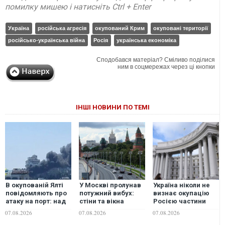
помилку мишею і натисніть Ctrl + Enter
Україна
російська агресія
окупований Крим
окуповані території
російсько-українська війна
Росія
українська економіка
Сподобався матеріал? Сміливо поділися
ним в соцмережах через ці кнопки
ІНШІ НОВИНИ ПО ТЕМІ
В окупованій Ялті
У Москві пролунав
Україна ніколи не
повідомляють про
потужний вибух:
визнає окупацію
атаку на порт: над
стіни та вікна
Росією частини
містом навис стовп
тремтіли по всьому
Грузії - МЗС
07.08.2026
07.08.2026
07.08.2026
чорного диму.
місту