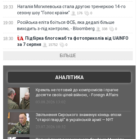
Наталія Могилевська стала другою тренеркою 14-го
19:33
сезону шоу "Голос країни"
176
0
Російська еліта боїться ФСБ, яка дедалі більше
19:00
виходить з-під контролю, - Bloomberg
338
0
Підбірка блогожаб та фотоприколів від UAINFO
18:30
за 7 серпня
15752
0
БІЛЬШЕ
АНАЛІТИКА
Кремль не готовий до компромісів і прагне
досягти своїх цілей війною, - Foreign Affairs
03.08.2026 13:02
Звільнення Сирського знаменує кінець епохи
"старої гвардії" в українській армії — NYT
23.07.2026 10:32