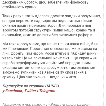
державним боргом, щоб забезпечити фінансову
стабільність країни.
Таких результатів вдалося досягти завдяки розумінню,
що для перемоги над ворогом недостатньо тільки
сильної армії та сучасної зброї. Для перемоги над
ворогом потрібні структурні зміни нашої країни та її
економіки, яких не досягти без системних реформ.
Ми також розуміємо, що це не тільки наша війна, й не
ми її починали. Просто так сталося, що ми живемо на
лінії фронту. Тим часом Росія втягує в гібридну війну
увесь світ. Це не локальний конфлікт – це справжня
спроба переформатувати світовий порядок. І чим
скоріше світові еліти це зрозуміють, тим раніше ми
зможемо зупинити нав’язане світу сповзання в
архаїку. Ціна зволікання – людські життя.
П
ідписуйся на сторінки
UAINFO
у
Facebook
,
Twitter
і
Telegram
Повідомити про помилку - Виділіть орфографічну