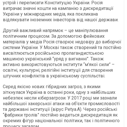
устрій і переписати Конституцію України. Росія
витрачає значні кошти на кампанію з дискредитації
України у міжнародних медіа, яка покликана
відлякувати іноземних інвесторів від нашої держави.
Другий важливий напрямок – це маніпулювання
політичним процесом. За допомогою фейкових
матеріалів у медіа Росія створює недовіру до виборчої
системи України. У Москві також створений та постійно
висвітлюється російською пропагандистською
машиною український “уряд у вигнанні”. Також
активно використовуються інститути “м’якої сили” –
освітні, культурні, релігійні інституції для створення
штучних конфліктів в українському суспільстві.
Серед якісно нових гібридних загроз, з якими
зіткнулася Україна в останні роки, одну з найбільших
небезпек несли кіберзагрози. У 2017 році ми зазнали
найбільшої хакерської атаки на об’єкти промисловості
та державні інституції (вірус Petya.А). Через російські
“фабрики тролів” постійно ведеться дискредитація як
окремих фігур національної політики, так і політичного
процесу загалом.