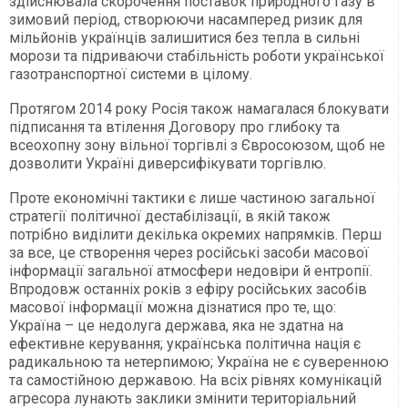
здійснювала скорочення поставок природного газу в
зимовий період, створюючи насамперед ризик для
мільйонів українців залишитися без тепла в сильні
морози та підриваючи стабільність роботи української
газотранспортної системи в цілому.
Протягом 2014 року Росія також намагалася блокувати
підписання та втілення Договору про глибоку та
всеохопну зону вільної торгівлі з Євросоюзом, щоб не
дозволити Україні диверсифікувати торгівлю.
Проте економічні тактики є лише частиною загальної
стратегії політичної дестабілізації, в якій також
потрібно виділити декілька окремих напрямків. Перш
за все, це створення через російські засоби масової
інформації загальної атмосфери недовіри й ентропії.
Впродовж останніх років з ефіру російських засобів
масової інформації можна дізнатися про те, що:
Україна – це недолуга держава, яка не здатна на
ефективне керування; українська політична нація є
радикальною та нетерпимою; Україна не є суверенною
та самостійною державою. На всіх рівнях комунікацій
агресора лунають заклики змінити територіальний