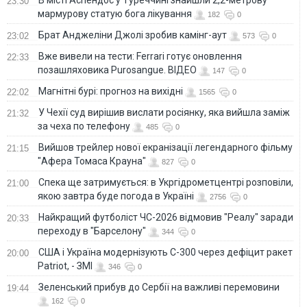
23:30
мармурову статую бога лікування
182
0
Брат Анджеліни Джолі зробив камінг-аут
23:02
573
0
Вже вивели на тести: Ferrari готує оновлення
22:33
позашляховика Purosangue. ВІДЕО
147
0
Магнітні бурі: прогноз на вихідні
22:02
1565
0
У Чехії суд вирішив вислати росіянку, яка вийшла заміж
21:32
за чеха по телефону
485
0
Вийшов трейлер нової екранізації легендарного фільму
21:15
"Афера Томаса Крауна"
827
0
Спека ще затримується: в Укргідрометцентрі розповіли,
21:00
якою завтра буде погода в Україні
2756
0
Найкращий футболіст ЧС-2026 відмовив "Реалу" заради
20:33
переходу в "Барселону"
344
0
США і Україна модернізують С-300 через дефіцит ракет
20:00
Patriot, - ЗМІ
346
0
Зеленський прибув до Сербії на важливі перемовини
19:44
162
0