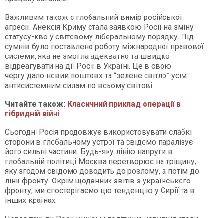
Важливим також є глобальний вимір російської
агресії. Анексія Криму стала заявкою Росії на зміну
статусу-кво у світовому ліберальному порядку. Під
сумнів було поставлено роботу міжнародної правової
системи, яка не змогла адекватно та швидко
відреагувати на дії Росії в Україні. Це в свою
чергу дало новий поштовх та “зелене світло” усім
антисистемним силам по всьому світові.
Читайте також:
Класичний приклад операції в
гібридній війні
Сьогодні Росія продовжує використовувати слабкі
сторони в глобальному устрої та свідомо паралізує
його сильні частини. Будь-яку лінію напруги в
глобальній політиці Москва перетворює на тріщину,
яку згодом свідомо доводить до розлому, а потім до
лінії фронту. Окрім щоденних звітів з українського
фронту, ми спостерігаємо цю тенденцію у Сирії та в
інших країнах.