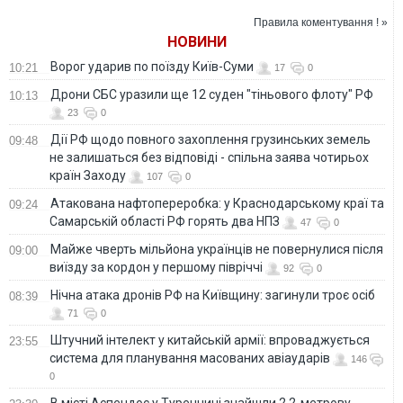
ВІДЕО
Правила коментування ! »
НОВИНИ
Ворог ударив по поїзду Київ-Суми
10:21
17
0
Дрони СБС уразили ще 12 суден "тіньового флоту" РФ
10:13
23
0
Дії РФ щодо повного захоплення грузинських земель
09:48
не залишаться без відповіді - спільна заява чотирьох
країн Заходу
107
0
Атакована нафтопереробка: у Краснодарському краї та
09:24
Самарській області РФ горять два НПЗ
47
0
Майже чверть мільйона українців не повернулися після
09:00
виїзду за кордон у першому півріччі
92
0
Нічна атака дронів РФ на Київщину: загинули троє осіб
08:39
71
0
Штучний інтелект у китайській армії: впроваджується
23:55
система для планування масованих авіаударів
146
0
В місті Аспендос у Туреччині знайшли 2,2-метрову