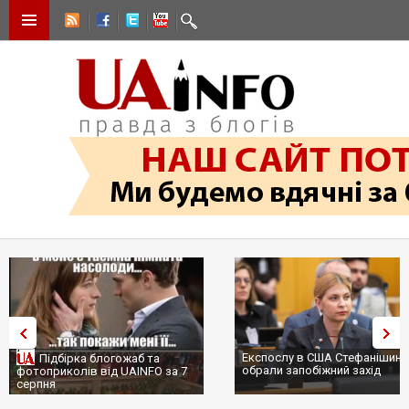
Експослу в США Стефанішиній
Трамп не передасть Украї
обрали запобіжний захід
сотні ракет до Patriot, бо
...