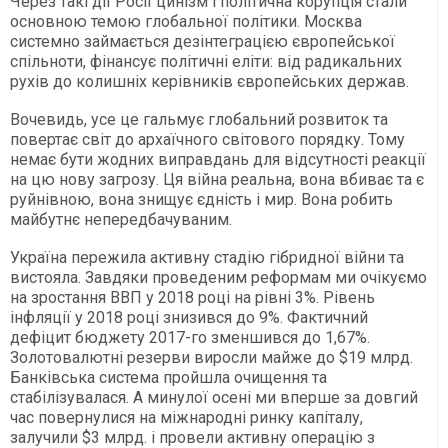
Через такі дії Росії цинізм і політична корупція стали
основною темою глобальної політики. Москва
системно займається дезінтеграцією європейської
спільноти, фінансує політичні еліти: від радикальних
рухів до колишніх керівників європейських держав.
Вочевидь, усе це гальмує глобальний розвиток та
повертає світ до архаїчного світового порядку. Тому
немає бути жодних виправдань для відсутності реакції
на цю нову загрозу. Ця війна реальна, вона вбиває та є
руйнівною, вона знищує єдність і мир. Вона робить
майбутнє непередбачуваним.
Україна пережила активну стадію гібридної війни та
вистояла. Завдяки проведеним реформам ми очікуємо
на зростання ВВП у 2018 році на рівні 3%. Рівень
інфляції у 2018 році знизився до 9%. Фактичний
дефіцит бюджету 2017-го зменшився до 1,67%.
Золотовалютні резерви виросли майже до $19 млрд.
Банківська система пройшла очищення та
стабілізувалася. А минулої осені ми вперше за довгий
час повернулися на міжнародні ринку капіталу,
залучили $3 млрд. і провели активну операцію з