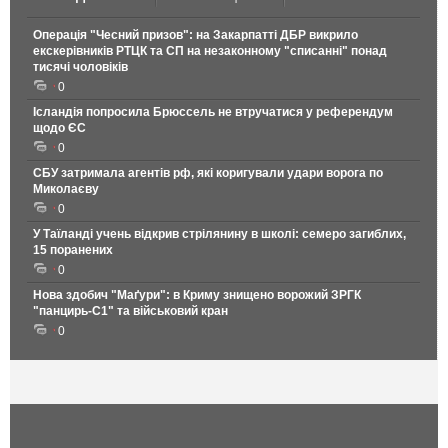
Операція "Чесний призов": на Закарпатті ДБР викрило
екскерівників РТЦК та СП на незаконному "списанні" понад
тисячі чоловіків
0
Ісландія попросила Брюссель не втручатися у референдум
щодо ЄС
0
СБУ затримала агентів рф, які коригували удари ворога по
Миколаєву
0
У Таїланді учень відкрив стрілянину в школі: семеро загиблих,
15 поранених
0
Нова здобич "Маґури": в Криму знищено ворожий ЗРГК
"панцирь-С1" та військовий кран
0