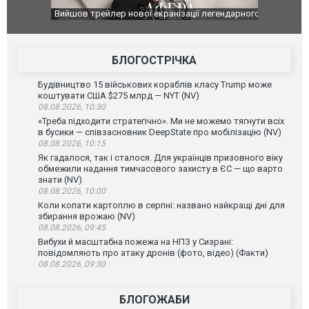
оновлення
Вийшов трейлер нової екранізації легендарного
Зеленський
фільму "Афера Томаса Крауна"
перемовин
БЛОГОСТРІЧКА
Будівництво 15 військових кораблів класу Trump може
коштувати США $275 млрд — NYT (NV)
08.08.2026, 10:30
«Треба підходити стратегічно». Ми не можемо тягнути всіх
в бусики — співзасновник DeepState про мобілізацію (NV)
08.08.2026, 10:15
Як гадалося, так і сталося. Для українців призовного віку
обмежили надання тимчасового захисту в ЄС — що варто
знати (NV)
08.08.2026, 10:00
Коли копати картоплю в серпні: названо найкращі дні для
збирання врожаю (NV)
08.08.2026, 09:45
Вибухи й масштабна пожежа на НПЗ у Сизрані:
повідомляють про атаку дронів (фото, відео) (Факти)
08.08.2026, 09:30
БЛОГОЖАБИ