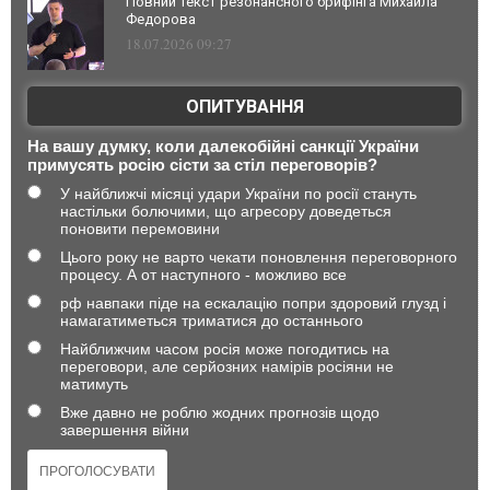
Повний текст резонансного брифінга Михайла
Федорова
18.07.2026 09:27
ОПИТУВАННЯ
На вашу думку, коли далекобійні санкції України
примусять росію сісти за стіл переговорів?
У найближчі місяці удари України по росії стануть
настільки болючими, що агресору доведеться
поновити перемовини
Цього року не варто чекати поновлення переговорного
процесу. А от наступного - можливо все
рф навпаки піде на ескалацію попри здоровий глузд і
намагатиметься триматися до останнього
Найближчим часом росія може погодитись на
переговори, але серйозних намірів росіяни не
матимуть
Вже давно не роблю жодних прогнозів щодо
завершення війни