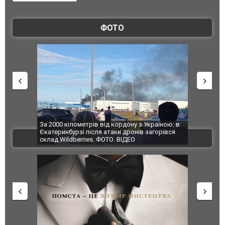
ФОТО
по Сумах,
За 2000 кілометрів від кордону з Україною: в
"Мої іграш
траждали
Єкатеринбурзі після атаки дронів загорівся
суперкарів
ВІДЕО
ині. ФОТО
склад Wildberries. ФОТО. ВІДЕО