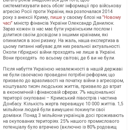
систематизувати весь обсяг інформації про військову
агресію Росії проти України, яка розпочалася 2014
року з анексії Криму,
пише
у своєму блозі на
"Новому
часі"
міністр фінансів України Олександр Данилюк.
Зараз кожен із нас має бути українським послом і
ділитися своїм досвідом з іншими країнами, які
опинилися в зоні ризику. На жаль, наша експертиза в
цьому питанні набуває для них реальної актуальності.
Окопи гібридної війни проходять не лише в Україні.
Вони проходять по всьому світові, де б ви не були.
Після набуття Україною незалежності в нашій державі
не були своєчасно проведені потрібні реформи, що
призвело до вразливості на початку війни з агресором,
коштувало тисяч людських життів, призвело до втрат
в економічній і фінансовій сферах. 7% національної
території окуповані – Кримський півострів і частина
Донбасу. Кількість жертв перевищує 10 000 життів. 1,5
мільйони людей були вимушені покинути свої
домівки. Понад 3 мільйони українців досі проживають
на окупованих територіях. 25% нашого промислового
потенціалу було втрачено (включно із 80% родовищ