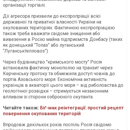
організації торгівлі.
Дії агресора призвели до експропріації всієї
державної та приватної власності України на
окупованих територіях. Фактичною експропріацією
також треба вважати свідоме знищення або
вивезення в Росію майна підприємств Донбасу (таких
як донецький “Топаз” або луганський
“Луганськтепловоз”).
Через будівництво "кримського мосту" Росія
встановила фактичну монополію на транзит через
Керченську протоку та обмежила доступ човнів до
портів Азовського моря. Економічна активність
українців в акваторії цього моря – від риболовства до
геологічної розвідки – стримується незаконним
впливом зі сторони озброєного окупанта.
Читайте також:
Біґ-мак реінтеграції: простий рецепт
повернення окупованих територій
Впродовж декількох років поспіль Росія свідомо