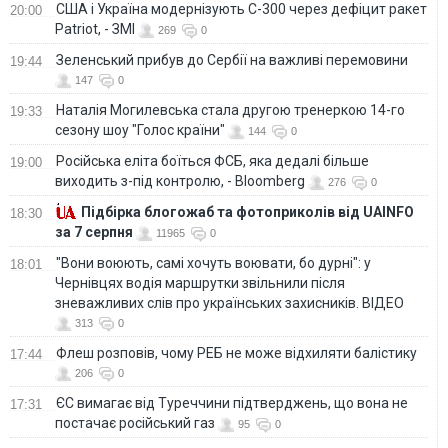
США і Україна модернізують С-300 через дефіцит ракет
20:00
Patriot, - ЗМІ
269
0
Зеленський прибув до Сербії на важливі перемовини
19:44
147
0
Наталія Могилевська стала другою тренеркою 14-го
19:33
сезону шоу "Голос країни"
144
0
Російська еліта боїться ФСБ, яка дедалі більше
19:00
виходить з-під контролю, - Bloomberg
276
0
Підбірка блогожаб та фотоприколів від UAINFO
18:30
за 7 серпня
11965
0
"Вони воюють, самі хочуть воювати, бо дурні": у
18:01
Чернівцях водія маршрутки звільнили після
зневажливих слів про українських захисників. ВІДЕО
313
0
Флеш розповів, чому РЕБ не може відхиляти балістику
17:44
206
0
ЄС вимагає від Туреччини підтверджень, що вона не
17:31
постачає російський газ
95
0