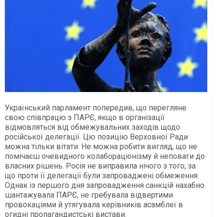
Український парламент попередив, що перегляне
свою співпрацю з ПАРЄ, якщо в організації
відмовляться від обмежувальних заходів щодо
російської делегації. Цю позицію Верховної Ради
можна тільки вітати. Не можна робити вигляд, що не
помічаєш очевидного колабораціонізму й неповаги до
власних рішень. Росія не виправила нічого з того, за
що проти її делегації були запроваджені обмеження.
Однак із першого дня запровадження санкцій нахабно
шантажувала ПАРЄ, не гребувала відвертими
провокаціями й утягувала керівників асамблеї в
огидні пропагандистські вистави.