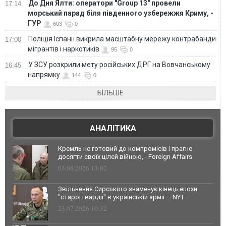
До Дня Ялти: оператори "Group 13" провели
17:14
морський парад біля південного узбережжя Криму, -
ГУР
603
0
Поліція Іспанії викрила масштабну мережу контрабанди
17:00
мігрантів і наркотиків
95
0
У ЗСУ розкрили мету російських ДРГ на Вовчанському
16:45
напрямку
144
0
БІЛЬШЕ
АНАЛІТИКА
Кремль не готовий до компромісів і прагне
досягти своїх цілей війною, - Foreign Affairs
03.08.2026 13:02
Звільнення Сирського знаменує кінець епохи
"старої гвардії" в українській армії — NYT
23.07.2026 10:32