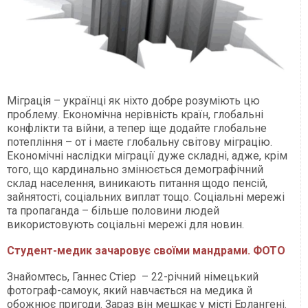
Міграція – українці як ніхто добре розуміють цю
проблему. Економічна нерівність країн, глобальні
конфлікти та війни, а тепер іще додайте глобальне
потепління – от і маєте глобальну світову міграцію.
Економічні наслідки міграції дуже складні, адже, крім
того, що кардинально змінюється демографічний
склад населення, виникають питання щодо пенсій,
зайнятості, соціальних виплат тощо. Соціальні мережі
та пропаганда – більше половини людей
використовують соціальні мережі для новин.
Студент-медик зачаровує своїми мандрами. ФОТО
Знайомтесь, Ганнес Стіер – 22-річний німецький
фотограф-самоук, який навчається на медика й
обожнює пригоди. Зараз він мешкає у місті Ерлангені.