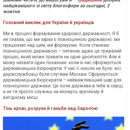
найцікавішого зі світу блогосфери за сьогодні, 2
жовтня
Головний виклик для України й українців
Ми в процесі формування здорової державності. Я б
не сказав, що ми зараз є повноцінною державою: ми
працюємо над цим, ми формуємо. Коли станемо
повноцінною державою – питання, адже це тривалий
процес, який може тривати не одне десятиліття. Але я
можу назвати один показник: коли в нас сформується
державницька бюрократія. У нас її ніколи не було: всі
держслужбовці були слугами Москви. Сформується
державницька бюрократія – найважливіший шар для
повноцінної держави. Це коли держава в тебе в серці,
а не ти просто служиш на якомусь зручному й
вигідному місці.
Тінь крові, розрухи й ганьби над Європою