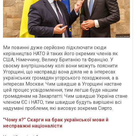
Ми повинні дуже серйозно підключати сюди
керівництво НАТО й таких його окремих членів як
США, Німеччину, Велику Британію та Францію. У
своєму внутрішньому колі вони можуть пояснити
Угорщині, що насправді вона діяла не в інтересах
українських громадян угорського походження, а в
інтересах Москви. Чим швидше в Угорщині настане
цей процес усвідомлення, тим легше буде нашим
громадянам на Закарпатті. Чим швидше Україна стане
членом ЄС і НАТО, тим швидше будуть вирішені всі
надумані проблеми, які висовує зокрема Сіярто.
"Чому я?" Скарги на брак української мови й
несправжні націоналісти