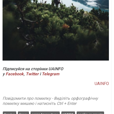
Підписуйся на сторінки
UAINFO
у
Facebook
,
Twitter
і
Telegram
UAINFO
Повідомити про помилку - Виділіть орфографічну
помилку мишею і натисніть Ctrl + Enter