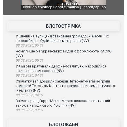
оновлення
Вийшов трейлер нової екранізації легендарного
Зеленський
фільму "Афера Томаса Крауна"
перемовин
БЛОГОСТРІЧКА
У Швеції на вулицях встановини громадські меблі — їх
переробили з будівельних матеріалів (NV)
08.08.2026, 05:31
Чому лише 5% українських водіїв оформлюють КАСКО
(NV)
08.08.2026, 05:01
У Львові врятували двох немовлят, які народилися
з кишківником назовні (NV)
08.08.2026, 04:31
Спочатку запідозрили хакерів. Інтернет-магазин групи
компаній Текстиль-Контакт атакували системи штучного
інтелекту (NV)
08.08.2026, 04:01
Знімав принц Гаррі. Меган Маркл показала святковий
танок з нагоди свого 45-річчя (NV)
08.08.2026, 03:31
БЛОГОЖАБИ