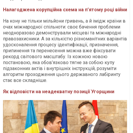
Налагоджена корупційна схема на п’ятому році війни
На кону не тільки мільйони гривень, а й імідж країни в
очах міжнародної спільноти: своє бачення проблеми
неодноразово демонстрували місцеві та міжнародні
правозахисники. А за кількістю різноманітних варіантів
удосконалення процесу ідентифікації, призначення,
припинення та перенесення можна вже фіксувати
рекорд світового масштабу. Із кожною новою
постановою, яка обов’язково тягне за собою купу
підзаконних актів і внутрішніх інструкцій, розуміти
алгоритм проходження цього державного лабіринту
стає все складніше.
Як відповісти на неадекватну позиції Угорщини