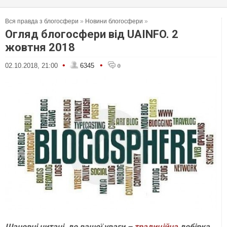
Вся правда з блогосфери
»
Новини блогосфери
»
Огляд блогосфери від UAINFO. 2
жовтня 2018
•
•
02.10.2018, 21:00
6345
0
Шановні читачі, до вашої уваги –
традиційна
добірка