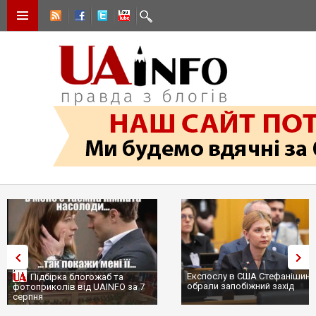
Експослу в США Стефанішиній
Трамп не передасть Україні
обрали запобіжний захід
сотні ракет до Patriot, бо у С
...