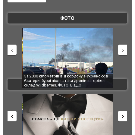
ФОТО
по Сумах,
За 2000 кілометрів від кордону з Україною: в
"Мої іграш
траждали
Єкатеринбурзі після атаки дронів загорівся
суперкарів
ВІДЕО
ині. ФОТО
склад Wildberries. ФОТО. ВІДЕО