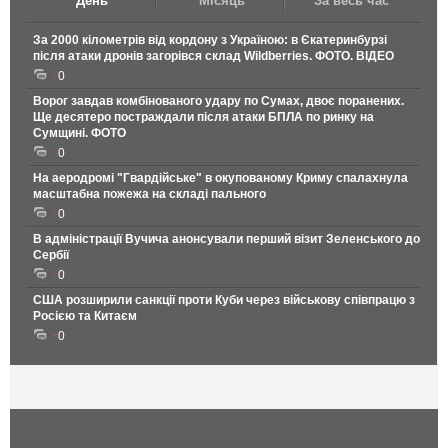
День
Місяць
За весь час
За 2000 кілометрів від кордону з Україною: в Єкатеринбурзі
після атаки дронів загорівся склад Wildberries. ФОТО. ВІДЕО
0
Ворог завдав комбінованого удару по Сумах, двоє поранених.
Ще десятеро постраждали після атаки БПЛА по ринку на
Сумщині. ФОТО
0
На аеродромі "Гвардійське" в окупованому Криму спалахнула
масштабна пожежа на складі пального
0
В адміністрації Вучича анонсували перший візит Зеленського до
Сербії
0
США розширили санкції проти Куби через військову співпрацю з
Росією та Китаєм
0