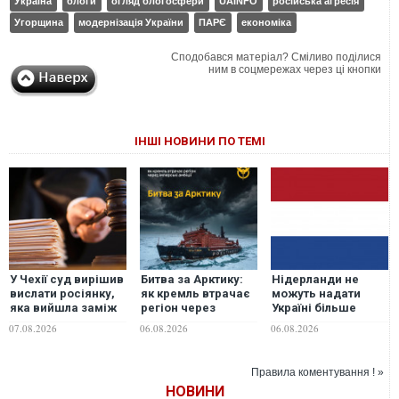
Україна
блоги
огляд блогосфери
UAINFO
російська агресія
Угорщина
модернізація України
ПАРЄ
економіка
Сподобався матеріал? Сміливо поділися
ним в соцмережах через ці кнопки
ІНШІ НОВИНИ ПО ТЕМІ
У Чехії суд вирішив
Битва за Арктику:
Нідерланди не
вислати росіянку,
як кремль втрачає
можуть надати
яка вийшла заміж
регіон через
Україні більше
за чеха по
імперські амбіції, –
ракет до Patriot,
07.08.2026
06.08.2026
06.08.2026
телефону
ГУР
але відкриті до
будь-яких
варіантів
Правила коментування ! »
допомоги, -
НОВИНИ
Міноборони країни