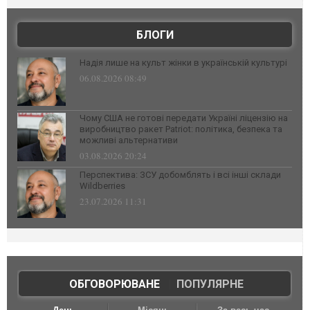
БЛОГИ
Надія лише на культ жінки в українській культурі
06.08.2026 08:49
Чому США не готові передати Україні ліцензію на
виробництво ракет Patriot: політика, безпека та
можливі альтернативи
03.08.2026 20:24
Перспектива: ЗСУ добомблять і всі інші склади
Wildberries
23.07.2026 11:31
ОБГОВОРЮВАНЕ
|
ПОПУЛЯРНЕ