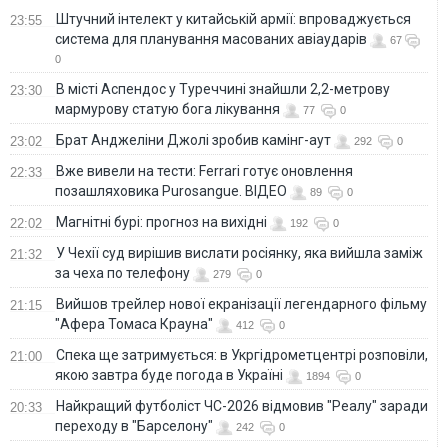
Штучний інтелект у китайській армії: впроваджується
23:55
система для планування масованих авіаударів
67
0
В місті Аспендос у Туреччині знайшли 2,2-метрову
23:30
мармурову статую бога лікування
77
0
Брат Анджеліни Джолі зробив камінг-аут
23:02
292
0
Вже вивели на тести: Ferrari готує оновлення
22:33
позашляховика Purosangue. ВІДЕО
89
0
Магнітні бурі: прогноз на вихідні
22:02
192
0
У Чехії суд вирішив вислати росіянку, яка вийшла заміж
21:32
за чеха по телефону
279
0
Вийшов трейлер нової екранізації легендарного фільму
21:15
"Афера Томаса Крауна"
412
0
Спека ще затримується: в Укргідрометцентрі розповіли,
21:00
якою завтра буде погода в Україні
1894
0
Найкращий футболіст ЧС-2026 відмовив "Реалу" заради
20:33
переходу в "Барселону"
242
0