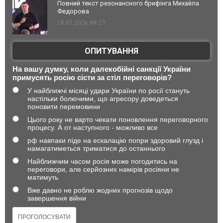
Повний текст резонансного брифінга Михайла
Федорова
18.07.2026 09:27
ОПИТУВАННЯ
На вашу думку, коли далекобійні санкції України
примусять росію сісти за стіл переговорів?
У найближчі місяці удари України по росії стануть
настільки болючими, що агресору доведеться
поновити перемовини
Цього року не варто чекати поновлення переговорного
процесу. А от наступного - можливо все
рф навпаки піде на ескалацію попри здоровий глузд і
намагатиметься триматися до останнього
Найближчим часом росія може погодитись на
переговори, але серйозних намірів росіяни не
матимуть
Вже давно не роблю жодних прогнозів щодо
завершення війни