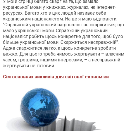
У моїй стрічці багато скарг на те, що замало
української мови у книжках, журналах, на інтернет-
ресурсах. Багато хто з цих людей називає себе
українським націоналістом. На це я маю відповісти:
"Справжній український націоналіст не скаржиться, що
мало української мови. Справжній український
націоналіст робить щось конкретне для того, щоб було
більше української мови. Скаржиться несправжній".
Адже скаржитися легко, а щось конкретне зробити
важко. Для цього треба чимось жертвувати – власним
часом, грошима, іншими інтересами, – а несправжній
жертвувати не готовий.
Сім основних викликів для світової економіки