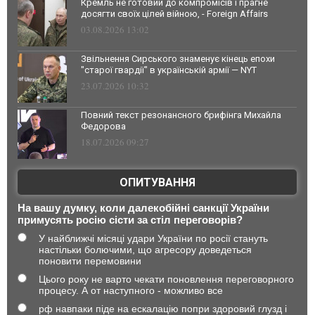
Кремль не готовий до компромісів і прагне
досягти своїх цілей війною, - Foreign Affairs
03.08.2026 13:02
Звільнення Сирського знаменує кінець епохи
"старої гвардії" в українській армії — NYT
23.07.2026 10:32
Повний текст резонансного брифінга Михайла
Федорова
18.07.2026 09:27
ОПИТУВАННЯ
На вашу думку, коли далекобійні санкції України
примусять росію сісти за стіл переговорів?
У найближчі місяці удари України по росії стануть
настільки болючими, що агресору доведеться
поновити перемовини
Цього року не варто чекати поновлення переговорного
процесу. А от наступного - можливо все
рф навпаки піде на ескалацію попри здоровий глузд і