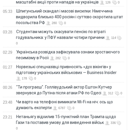
масштабні акції проти нападів на українців
126
0
Шпигунський скандал і масові висилки: Німеччина
05:33
видворила близько 400 росіян і суттєво скоротила штат
посольства РФ
280
0
Студентам можуть скасувати пенсію по втраті
03:28
годувальника: у ПФУ назвали чотири причини
114
0
Українська розвідка зафіксувала ознаки зростаючого
02:29
песимізму в Росії
282
0
Норвезькі спецназівці привносять «дух вікінгів» у
01:27
підготовку українських військових — Business Insider
178
0
"Ти програєш". Голлівудський актор Ештон Кутчер
00:26
звернувся до Путіна після атаки РФ по Одесі
312
0
Чи варто на телефонi вимикати Wi-Fi на ніч: ось що
23:48
думають експерти
6787
0
Нетаньягу відхилив 15-пунктний план Трампа щодо
23:21
Гази та поставив умову для виведення військ
336
0