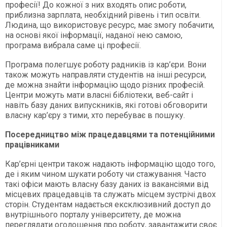
професії! До кожної з них входять опис роботи,
приблизна зарплата, необхідний рівень і тип освіти.
Людина, що використовує ресурс, має змогу побачити,
на основі якої інформації, наданої нею самою,
програма вибрала саме ці професії.
Програма полегшує роботу радників із кар’єри. Вони
також можуть направляти студентів на інші ресурси,
де можна знайти інформацію щодо різних професій.
Центри можуть мати власні бібліотеки, веб-сайт і
навіть базу даних випускників, які готові обговорити
власну кар’єру з тими, хто перебуває в пошуку.
Посередництво між працедавцями та потенційними
працівниками
Кар’єрні центри також надають інформацію щодо того,
де і яким чином шукати роботу чи стажування. Часто
такі офіси мають власну базу даних із вакансіями від
місцевих працедавців та служать місцем зустрічі двох
сторін. Студентам надається ексклюзивний доступ до
внутрішнього порталу університету, де можна
переглядати оголошення про роботу, завантажити своє