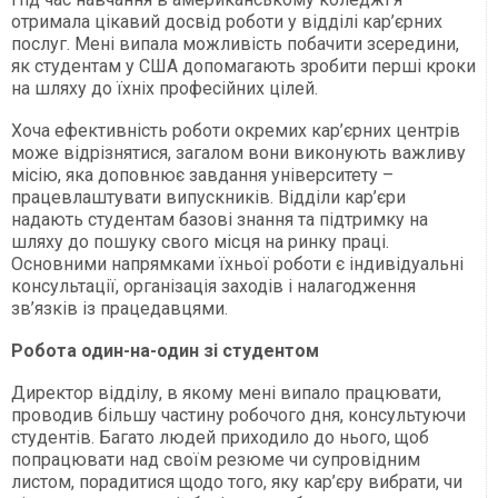
отримала цікавий досвід роботи у відділі кар’єрних
послуг. Мені випала можливість побачити зсередини,
як студентам у США допомагають зробити перші кроки
на шляху до їхніх професійних цілей.
Хоча ефективність роботи окремих кар’єрних центрів
може відрізнятися, загалом вони виконують важливу
місію, яка доповнює завдання університету –
працевлаштувати випускників. Відділи кар’єри
надають студентам базові знання та підтримку на
шляху до пошуку свого місця на ринку праці.
Основними напрямками їхньої роботи є індивідуальні
консультації, організація заходів і налагодження
зв’язків із працедавцями.
Робота один-на-один зі студентом
Директор відділу, в якому мені випало працювати,
проводив більшу частину робочого дня, консультуючи
студентів. Багато людей приходило до нього, щоб
попрацювати над своїм резюме чи супровідним
листом, порадитися щодо того, яку кар’єру вибрати, чи