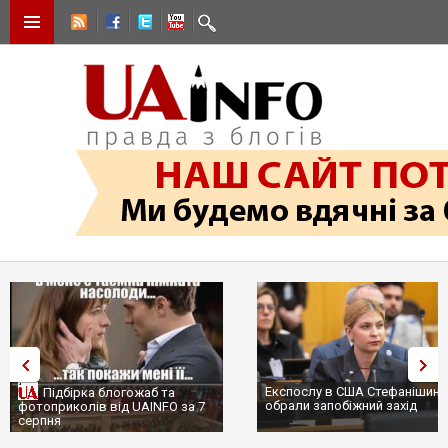
Експослу в США Стефанішиній
Підбірка блогожаб та
обрали запобіжний захід
фотоприколів від UAINFO за 7
серпня