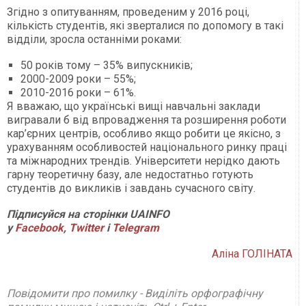
Згідно з опитуванням, проведеним у 2016 році,
кількість студентів, які зверталися по допомогу в такі
відділи, зросла останніми роками:
50 років тому – 35% випускників;
2000-2009 роки – 55%;
2010-2016 роки – 61%.
Я вважаю, що українські вищі навчальні заклади
вигравали б від впровадження та розширення роботи
кар’єрних центрів, особливо якщо робити це якісно, з
урахуванням особливостей національного ринку праці
та міжнародних трендів. Університети нерідко дають
гарну теоретичну базу, але недостатньо готують
студентів до викликів і завдань сучасного світу.
Підписуйся на сторінки
UAINFO
у
Facebook
,
Twitter
і
Telegram
Аліна ГОЛІНАТА
Повідомити про помилку - Виділіть орфографічну