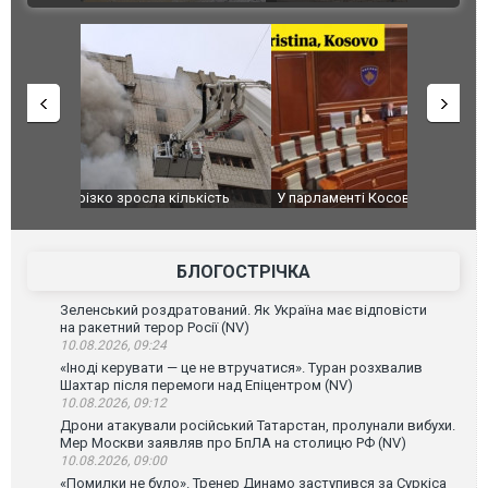
ькість
У парламенті Косово прем'єра закидали яйцями
Приїхав за
до українс
зіркового 
БЛОГОСТРІЧКА
Зеленський роздратований. Як Україна має відповісти
на ракетний терор Росії (NV)
10.08.2026, 09:24
«Іноді керувати — це не втручатися». Туран розхвалив
Шахтар після перемоги над Епіцентром (NV)
10.08.2026, 09:12
Дрони атакували російський Татарстан, пролунали вибухи.
Мер Москви заявляв про БпЛА на столицю РФ (NV)
10.08.2026, 09:00
«Помилки не було». Тренер Динамо заступився за Суркіса