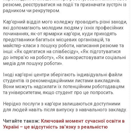
резюме, реєструватися на події та призначати зустріч із
радником чи рекрутером.
Кар’єрний відділ мого коледжу проводить різні заходи,
які допомагають молодим людям у їхніх професійних
починаннях, як-от ярмарки кар’єри, куди приходять
представники багатьох місцевих організацій, та
майстер-класи з пошуку роботи, написання резюме та
інші: «Як одягатися на співбесіду», «Як підготуватися
до інтерв’ю на роботу», «Як використовувати соціальні
медіа для пошуку роботи».
Іноді кар’єрні центри зберігають індивідуальні файли
студентів із рекомендаційними листами викладачів.
Вони можуть надсилати їх потенційним роботодавцям
та університетам, якщо студент про це попросить.
Нерідко послуги з кар’єри залишаються доступними
для людей навіть після випуску з навчального закладу.
Читайте також:
Ключовий момент сучасної освіти в
Україні – це відсутність зв'язку з реальністю