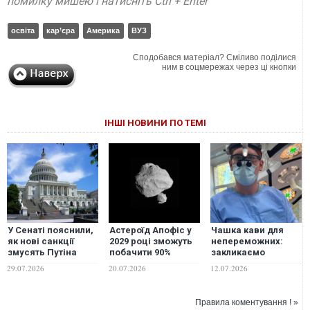
помилку мишею і натисніть Ctrl + Enter
освіта
кар’єра
Америка
ВУЗ
Сподобався матеріал? Сміливо поділися
ним в соцмережах через ці кнопки
ІНШІ НОВИНИ ПО ТЕМІ
У Сенаті пояснили,
Астероїд Апофіс у
Чашка кави для
як нові санкції
2029 році зможуть
непереможних:
змусять Путіна
побачити 90%
закликаємо
сісти за стіл
населення Землі
підтримати збір на
29.07.2026
20.07.2026
12.07.2026
переговорів: "Ваші
новий кондиціонер
дні війни полічені"
та хірургічні
розхідники для
Правила коментування ! »
поранених бійців