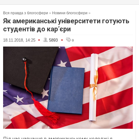
Вся правда з блогосфери
»
Новини блогосфери
»
Як американські університети готують
студентів до кар’єри
•
•
18.11.2018, 14:25
5893
0
Під час навчання в американському коледжі я