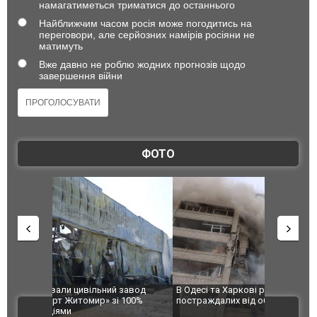
намагатиметься триматися до останнього
Найближчим часом росія може погодитись на
переговори, але серйозних намірів росіяни не
матимуть
Вже давно не роблю жодних прогнозів щодо
завершення війни
ФОТО
 завод
В Одесі та Харкові різко зросла кількість
Ворог завд
 100%
постраждалих від обстрілу РФ
двоє пора
ВІДЕО
після атак