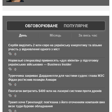
ОБГОВОРЮВАНЕ
|
ПОПУЛЯРНЕ
День
Місяць
За весь час
Сербія виділить 2 млн євро на українську енергетику та візьме
участь у відновленні одного з міст
0
Норвезькі спецназівці привносять «дух вікінгів» у підготовку
українських військових — Business Insider
0
Туреччина закриває Дарданелли для частини суден: глава МЗС
Фідан роз'яснив позицію Анкари
0
Пентагон витратить $400 млн на лазерні системи проти дронів
0
Трамп хоче Гренландії: пов'язана з його оточенням компанія вже
везе туди бурове обладнання
0