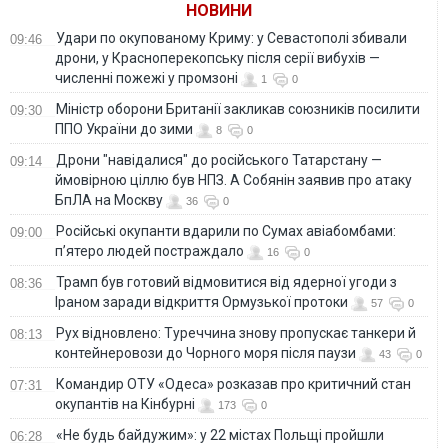
НОВИНИ
Удари по окупованому Криму: у Севастополі збивали
09:46
дрони, у Красноперекопську після серії вибухів —
численні пожежі у промзоні
1
0
Міністр оборони Британії закликав союзників посилити
09:30
ППО України до зими
8
0
Дрони "навідалися" до російського Татарстану —
09:14
ймовірною ціллю був НПЗ. А Собянін заявив про атаку
БпЛА на Москву
36
0
Російські окупанти вдарили по Сумах авіабомбами:
09:00
п’ятеро людей постраждало
16
0
Трамп був готовий відмовитися від ядерної угоди з
08:36
Іраном заради відкриття Ормузької протоки
57
0
Рух відновлено: Туреччина знову пропускає танкери й
08:13
контейнеровози до Чорного моря після паузи
43
0
Командир ОТУ «Одеса» розказав про критичний стан
07:31
окупантів на Кінбурні
173
0
«Не будь байдужим»: у 22 містах Польщі пройшли
06:28