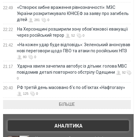
«Створює хибне враження рівнозначності»: МЗС
22:49
України розкритикувало ЮНІСЕФ за заяву про загибель
дітей
281
0
На Херсонщині розширили зону обов’язкової евакуації
22:22
через російський терор
52
0
«На кожен удар буде відповідь»: Зеленський анонсував
21:42
нові переговори щодо ПВО та атаки по російських НПЗ
80
0
Ударна хвиля зачепила автобус із дітьми: голова МВС
21:17
повідомив деталі повторного обстрілу Одещини
92
0
РФ третій день масовано б'є по об'єктах «Нафтогазу»
20:40
125
0
БІЛЬШЕ
АНАЛІТИКА