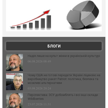
БЛОГИ
Надія лише на культ жінки в українській культурі
06.08.2026 08:49
Чому США не готові передати Україні ліцензію на
виробництво ракет Patriot: політика, безпека та
можливі альтернативи
03.08.2026 20:24
Перспектива: ЗСУ добомблять і всі інші склади
Wildberries
23.07.2026 11:31