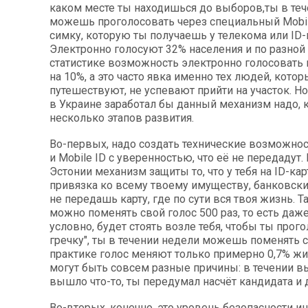
каком месте ты находишься до выборов,ты в те
можешь проголосовать через специальный Mobile
симку, которую ты получаешь у телекома или ID-к
Электронно голосуют 32% населения и по разной 
статистике возможность электронно голосовать
на 10%, а это часто явка именно тех людей, кото
путешествуют, не успевают прийти на участок. Но
в Украине заработал бы данный механизм надо, к
несколько этапов развития.
Во-первых, надо создать технические возможност
и Mobile ID с уверенностью, что её не передадут.
Эстонии механизм защиты то, что у тебя на ID-карт
привязка ко всему твоему имуществу, банковски
не передашь карту, где по сути вся твоя жизнь. Т
можно поменять свой голос 500 раз, то есть даже
условно, будет стоять возле тебя, чтобы ты прого
гречку", ты в течении недели можешь поменять с
практике голос меняют только примерно 0,7% жит
могут быть совсем разные причины: в течении в
вышло что-то, ты передумал насчёт кандидата и д
Во-вторых, конечно, это уровень безопасности