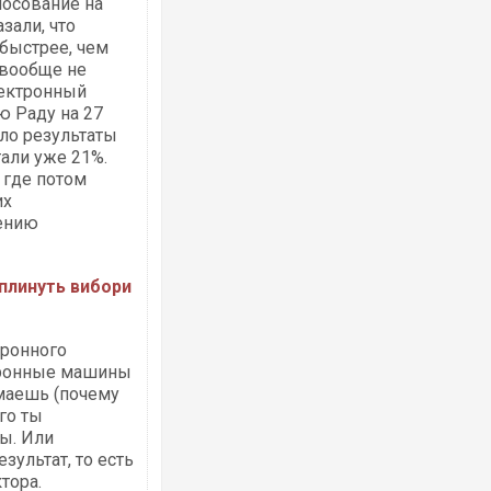
лосование на
зали, что
быстрее, чем
 вообще не
лектронный
ю Раду на 27
ло результаты
али уже 21%.
 где потом
их
шению
вплинуть вибори
тронного
ктронные машины
имаешь (почему
го ты
ы. Или
зультат, то есть
тора.