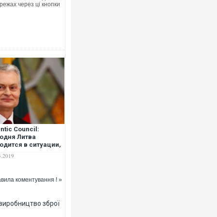
режах через ці кнопки
antic Сouncil:
одня Литва
одится в ситуации,
да многое
5.2019
тавлено на карту,
 не дает новому
зиденту права на
вила коментування ! »
ибку
 виробництво зброї