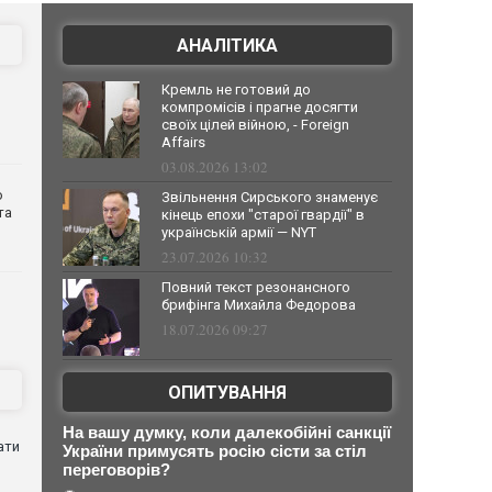
АНАЛІТИКА
Кремль не готовий до
компромісів і прагне досягти
своїх цілей війною, - Foreign
Affairs
03.08.2026 13:02
о
Звільнення Сирського знаменує
та
кінець епохи "старої гвардії" в
українській армії — NYT
23.07.2026 10:32
Повний текст резонансного
брифінга Михайла Федорова
18.07.2026 09:27
ОПИТУВАННЯ
На вашу думку, коли далекобійні санкції
ати
України примусять росію сісти за стіл
переговорів?