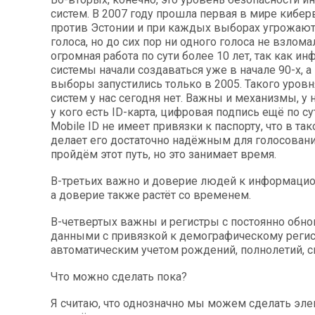
систем. В 2007 году прошла первая в мире кибе
против Эстонии и при каждых выборах угрожают
голоса, но до сих пор ни одного голоса не взломал
огромная работа по сути более 10 лет, так как 
системы начали создаваться уже в начале 90-х, 
выборы запустились только в 2005. Такого уров
систем у нас сегодня нет. Важны и механизмы, у 
у кого есть ID-карта, цифровая подпись ещё по су
Mobile ID не имеет привязки к паспорту, что в та
делает его достаточно надёжным для голосован
пройдём этот путь, но это занимает время.
В-третьих важно и доверие людей к информаци
а доверие также растёт со временем.
В-четвертых важны и регистры с постоянно об
данными с привязкой к демографическому регис
автоматическим учетом рождений, полнолетий, с
Что можно сделать пока?
Я считаю, что однозначно мы можем сделать эл