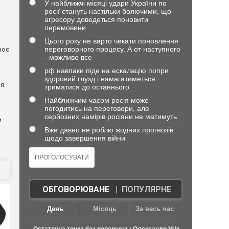
У найближчі місяці удари України по
росії стануть настільки болючими, що
агресору доведеться поновити
перемовини
Цього року не варто чекати поновлення
переговорного процесу. А от наступного
воє
- можливо все
рф навпаки піде на ескалацію попри
я
здоровий глузд і намагатиметься
ня
триматися до останнього
Найближчим часом росія може
погодитись на переговори, але
серйозних намірів росіяни не матимуть
и
Вже давно не роблю жодних прогнозів
щодо завершення війни
ОБГОВОРЮВАНЕ
|
ПОПУЛЯРНЕ
День
Місяць
За весь час