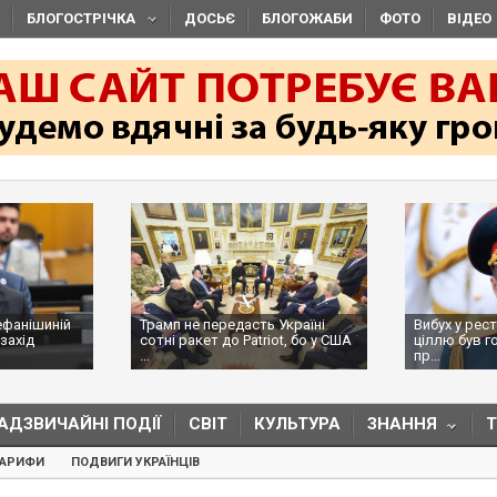
БЛОГОСТРІЧКА
ДОСЬЄ
БЛОГОЖАБИ
ФОТО
ВІДЕО
ефанішиній
Трамп не передасть Україні
Вибух у рес
захід
сотні ракет до Patriot, бо у США
ціллю був г
...
пр...
АДЗВИЧАЙНІ ПОДІЇ
СВІТ
КУЛЬТУРА
ЗНАННЯ
ТАРИФИ
ПОДВИГИ УКРАЇНЦІВ