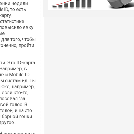
чении недели
ID, то есть
арту.
статистике
 повысило явку
рые
 для того, чтобы
онечно, пройти
и. Это ID-карта
 Например, в
е и Mobile ID
м счетам ид. Ты
акже, например,
 если кто-то,
лосовал "за
вой голос. В
елей, и на это
ыборной гонки
ругое..
 информационных