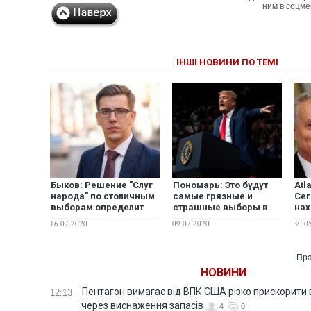
ним в соцме
ІНШІ НОВИНИ ПО ТЕМІ
Быков: Решение "Слуг
Пономарь: Это будут
Аtl
народа" по столичным
самые грязные и
Сег
выборам определит
страшные выборы в
нах
карту избирательной
истории США и всего
ког
16.07.2020
09.07.2020
30.0
кампании по всей
мира. Цена
пос
стране
запредельна. На карте
что
– всё
пре
Пра
ош
НОВИНИ
Пентагон вимагає від ВПК США різко прискорити
12:13
через виснаження запасів
4
0