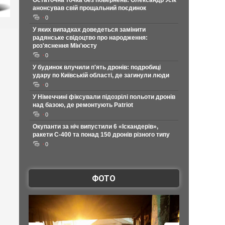
Остаточна точка без повернень: Олександр Усік
анонсував свій прощальний поєдинок
0
У яких випадках доведеться замінити
радянське свідоцтво про народження:
роз'яснення Мін'юсту
0
У будинок влучили п'ять дронів: подробиці
удару по Київській області, де загинули люди
0
У Німеччині фіксували підозрілі польоти дронів
над базою, де ремонтують Patriot
0
Окупанти за ніч випустили 6 «Іскандерів»,
ракети С-400 та понад 150 дронів різного типу
0
ФОТО