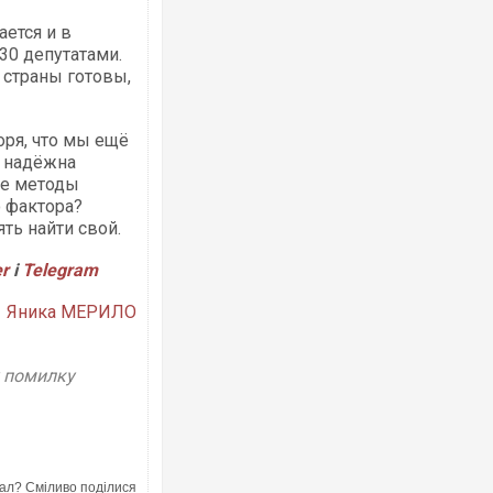
ется и в
30 депутатами.
 страны готовы,
оря, что мы ещё
и надёжна
ие методы
о фактора?
ть найти свой.
er
і
Telegram
Яника МЕРИЛО
у помилку
ал? Сміливо поділися