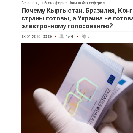
Вся правда з блогосфери
»
Новини блогосфери
»
Почему Кыргыстан, Бразилия, Конг
страны готовы, а Украина не готова
электронному голосованию?
•
•
13.01.2019, 00:06
4701
3