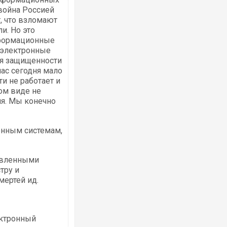
рвойна Россией
, что взломают
и. Но это
информационные
а электронные
Ворог завдав комбінованого удару по
двоє поранених. Ще десятеро постра
ня защищенности
після атаки БПЛА по ринку на Сумщині
нас сегодня мало
ти не работает и
ком виде не
ия. Мы конечно
онным системам,
новленными
тру и
мертей ид.
Приїхав за паспортом та квартирою": 
до українських військових потрапив т
зіркового футболіста Мохамеда Сала
ектронный