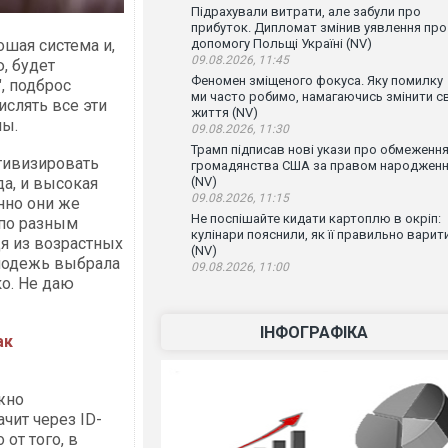
Підрахували витрати, але забули про
прибуток. Дипломат змінив уявлення про
ошая система и,
допомогу Польщі Україні (NV)
09.08.2026, 11:45
, будет
Феномен зміщеного фокуса. Яку помилку
, подброс
ми часто робимо, намагаючись змінити с
ислять все эти
життя (NV)
мы.
09.08.2026, 11:30
Трамп підписав нові укази про обмеженн
ктивизировать
громадянства США за правом народжен
а, и высокая
(NV)
09.08.2026, 11:15
нно они же
Не поспішайте кидати картоплю в окріп:
 по разным
кулінари пояснили, як її правильно варит
дя из возрастных
(NV)
олодежь выбрала
09.08.2026, 11:00
о. Не даю
ІНФОГРАФІКА
ак
жно
ачит через ID-
от того, в