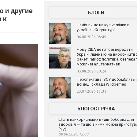
о и другие
БЛОГИ
 к
Надія лише на культ жінки в
українській культурі
06.08.2026 08:49
Чому США не готові передати
Україні ліцензію на виробництв
ракет Patriot: політика, безпека 
можливі альтернативи
03.08.2026 20:24
Перспектива: ЗСУ добомблять і
всі інші склади Wildberries
23.07.2026 11:31
БЛОГОСТРІЧКА
Шість найкорисніших видів бобових для
здоров’я — та що з ними можна приготув
(NV)
09.08.2026, 12:00