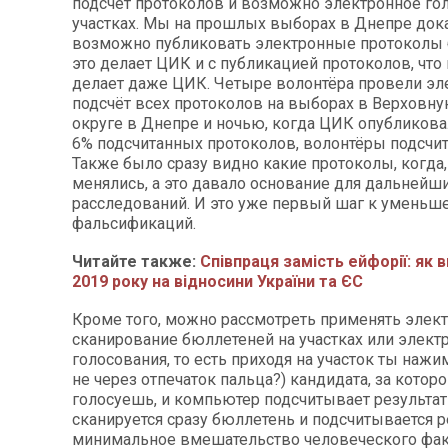
подсчёт протоколов и возможно электронное го
участках. Мы на прошлых выборах в Днепре дока
возможно публиковать электронные протоколы 
это делает ЦИК и с публикацией протоколов, что
делает даже ЦИК. Четыре волонтёра провели э
подсчёт всех протоколов на выборах в Верховну
округе в Днепре и ночью, когда ЦИК опубликова
6% подсчитанных протоколов, волонтёры подсчит
Также было сразу видно какие протоколы, когда,
менялись, а это давало основание для дальнейш
расследований. И это уже первый шаг к умень
фальсификаций.
Читайте также:
Співпраця замість ейфорії: як 
2019 року на відносини України та ЄС
Кроме того, можно рассмотреть применять элек
сканирование бюллетеней на участках или эле
голосования, то есть приходя на участок ты наж
не через отпечаток пальца?) кандидата, за которо
голосуешь, и компьютер подсчитывает результат
сканируется сразу бюллетень и подсчитывается ре
минимальное вмешательство человеческого фак