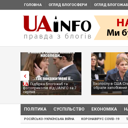
ГОЛОВНА
ОГЛЯД БЛОГОСФЕРИ
ОГЛЯД БЛОГОЖАБ
Експослу в США Ст
Підбірка блогожаб та
обрали запобіжний 
фотоприколів від UAINFO за 7
серпня
ПОЛІТИКА
СУСПІЛЬСТВО
ЕКОНОМІКА
Н
РОСІЙСЬКО-УКРАЇНСЬКА ВІЙНА
КОРОНАВІРУС COVID-19