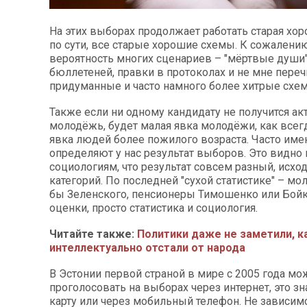
На этих выборах продолжает работать старая хор
по сути, все старые хорошие схемы. К сожалению
вероятность многих сценариев – "мёртвые души"
бюллетеней, правки в протоколах и не мне переч
придуманные и часто намного более хитрые схе
Также если ни одному кандидату не получится а
молодёжь, будет малая явка молодёжи, как всегд
явка людей более пожилого возраста. Часто име
определяют у нас результат выборов. Это видно
социологиям, что результат совсем разный, исхо
категорий. По последней "сухой статистике" – м
бы Зеленского, пенсионеры Тимошенко или Бойк
оценки, просто статистика и социология.
Читайте также:
Политики даже не заметили, к
интеллектуально отстали от народа
В Эстонии первой страной в мире с 2005 года мо
проголосовать на выборах через интернет, это зн
карту или через мобильный телефон. Не зависимо 