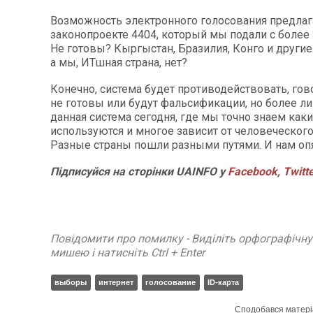
Возможность электронного голосования предлага
законопроекте 4404, который мы подали с более 
Не готовы? Кыргыстан, Бразилия, Конго и другие
а мы, ИТшная страна, нет?
Конечно, система будет противодействовать, гов
не готовы или будут фальсификации, но более л
данная система сегодня, где мы точно знаем как
используются и многое зависит от человеческог
Разные страны пошли разными путями. И нам опя
П
ідписуйся на сторінки
UAINFO у
Facebook
,
Twitt
Повідомити про помилку - Виділіть орфографічн
мишею і натисніть Ctrl + Enter
выборы
интернет
голосование
ID-карта
Сподобався матері