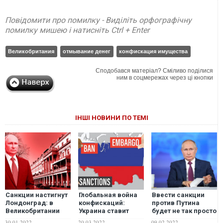
Повідомити про помилку - Виділіть орфографічну
помилку мишею і натисніть Ctrl + Enter
Великобритания
отмывание денег
конфискация имущества
Сподобався матеріал? Сміливо поділися
ним в соцмережах через ці кнопки
ІНШІ НОВИНИ ПО ТЕМІ
Санкции настигнут
Глобальная война
Ввести санкции
Лондонград: в
конфискаций:
против Путина
Великобритании
Украина ставит
будет не так просто
заговорили о
Россию "на
– The Washington
30.01.2022
20.03.2022
09.02.2022