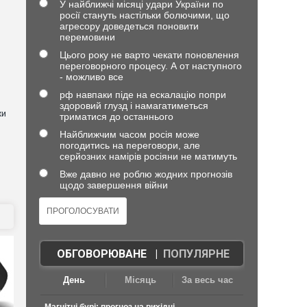
У найближчі місяці удари України по
росії стануть настільки болючими, що
агресору доведеться поновити
перемовини
Цього року не варто чекати поновлення
переговорного процесу. А от наступного
- можливо все
рф навпаки піде на ескалацію попри
здоровий глузд і намагатиметься
хи
триматися до останнього
Найближчим часом росія може
погодитись на переговори, але
серйозних намірів росіяни не матимуть
Вже давно не роблю жодних прогнозів
щодо завершення війни
ОБГОВОРЮВАНЕ
|
ПОПУЛЯРНЕ
День
Місяць
За весь час