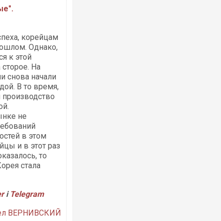
ые".
Ворог завдав комбінованого удару по
спеха, корейцам
двоє поранених. Ще десятеро постра
рошлом. Однако,
після атаки БПЛА по ринку на Сумщині
я к этой
 сторое. На
и снова начали
ой. В то время,
и производство
ой.
ынке не
ребований
стей в этом
йцы и в этот раз
казалось, то
Корея стала
Одесу накрила потужна злива з градо
ураганним вітром
er
і
Telegram
ел ВЕРНИВСКИЙ