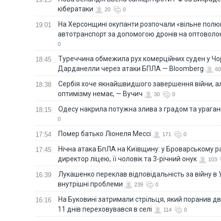
кібератаки
20
0
На Херсонщині окупанти розпочали «вільне полю
19:01
автотранспорт за допомогою дронів на оптоволо
0
Туреччина обмежила рух комерційних суден у Чо
18:45
Дарданелли через атаки БПЛА — Bloomberg
60
Сербія хоче якнайшвидшого завершення війни, ал
18:38
оптимізму немає, — Вучич
30
0
Одесу накрила потужна злива з градом та урага
18:15
0
Помер батько Ліонеля Мессі
17:54
171
0
Нічна атака БпЛА на Київщину: у Броварському р
17:45
директор ліцею, її чоловік та 3-річний онук
103
Лукашенко переклав відповідальність за війну в Ук
16:39
внутрішні проблеми
239
0
На Буковині затримали стрільця, який поранив дв
16:16
11 днів переховувався в селі
114
0