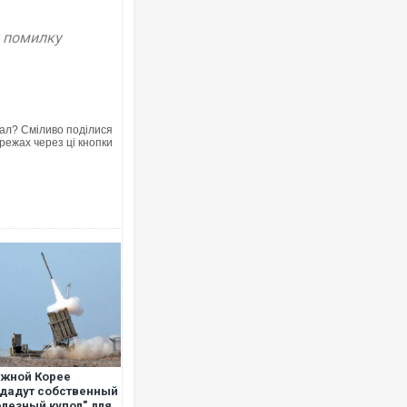
у помилку
ал? Сміливо поділися
режах через ці кнопки
жной Корее
дадут собственный
лезный купол" для