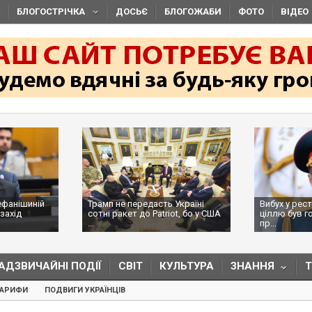
БЛОГОСТРІЧКА
ДОСЬЄ
БЛОГОЖАБИ
ФОТО
ВІДЕО
ефанішиній
Трамп не передасть Україні
Вибух у рес
захід
сотні ракет до Patriot, бо у США
ціллю був г
...
пр...
АДЗВИЧАЙНІ ПОДІЇ
СВІТ
КУЛЬТУРА
ЗНАННЯ
ТАРИФИ
ПОДВИГИ УКРАЇНЦІВ