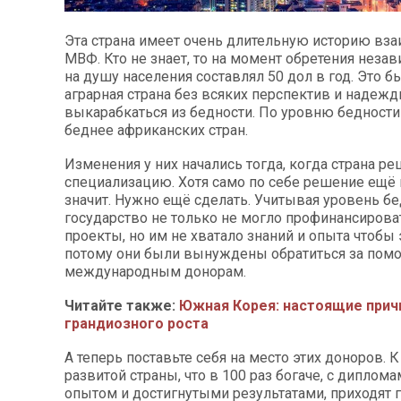
Эта страна имеет очень длительную историю вз
МВФ. Кто не знает, то на момент обретения неза
на душу населения составлял 50 дол в год. Это б
аграрная страна без всяких перспектив и надеж
выкарабкаться из бедности. По уровню бедност
беднее африканских стран.
Изменения у них начались тогда, когда страна р
специализацию. Хотя само по себе решение ещё 
значит. Нужно ещё сделать. Учитывая уровень бе
государство не только не могло профинансирова
проекты, но им не хватало знаний и опыта чтобы 
потому они были вынуждены обратиться за пом
международным донорам.
Читайте также:
Южная Корея: настоящие при
грандиозного роста
А теперь поставьте себя на место этих доноров. 
развитой страны, что в 100 раз богаче, с диплома
опытом и достигнутыми результатами, приходят 