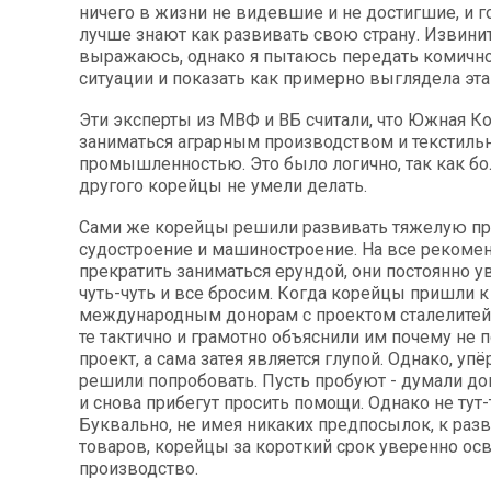
ничего в жизни не видевшие и не достигшие, и го
лучше знают как развивать свою страну. Извините
выражаюсь, однако я пытаюсь передать комичн
ситуации и показать как примерно выглядела эта 
Эти эксперты из МВФ и ВБ считали, что Южная К
заниматься аграрным производством и текстиль
промышленностью. Это было логично, так как б
другого корейцы не умели делать.
Сами же корейцы решили развивать тяжелую п
судостроение и машиностроение. На все реком
прекратить заниматься ерундой, они постоянно у
чуть-чуть и все бросим. Когда корейцы пришли к
международным донорам с проектом сталелитейн
те тактично и грамотно объяснили им почему не 
проект, а сама затея является глупой. Однако, у
решили попробовать. Пусть пробуют - думали до
и снова прибегут просить помощи. Однако не тут-
Буквально, не имея никаких предпосылок, к ра
товаров, корейцы за короткий срок уверенно ос
производство.