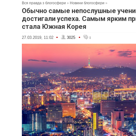
Вся правда з блогосфери
»
Новини блогосфери
»
Обычно самые непослушные учен
достигали успеха. Самым ярким п
стала Южная Корея
•
•
27.03.2019, 11:02
3025
1