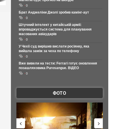
Магнітні бурі: прогноз на вихідні
0
Брат Анджеліни Джолі зробив камінг-аут
0
Штучний інтелект у китайській армії:
впроваджується система для планування
масованих авіаударів
0
У Чехії суд вирішив вислати росіянку, яка
вийшла заміж за чеха по телефону
0
Вже вивели на тести: Ferrari готує оновлення
позашляховика Purosangue. ВІДЕО
0
ФОТО