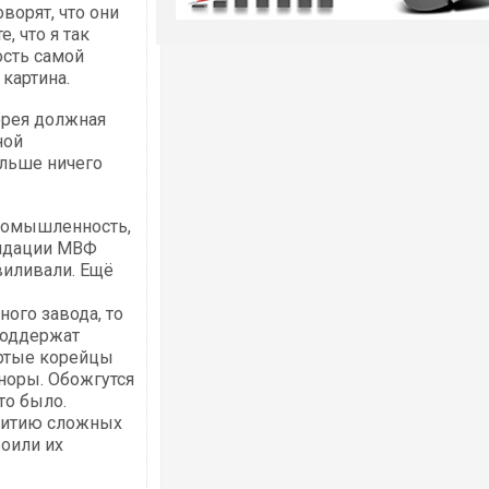
ворят, что они
, что я так
ость самой
картина.
орея должная
ной
ольше ничего
ромышленность,
ендации МВФ
виливали. Ещё
ого завода, то
поддержат
пёртые корейцы
норы. Обожгутся
то было.
звитию сложных
воили их