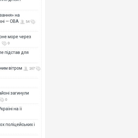
вання» на
кні — ОВА
54
рне море через
0
е підстав для
нним вітром
167
айоні загинули
0
раїні на її
ох поліцейських і