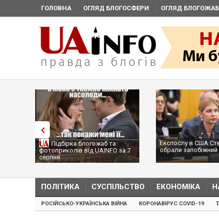
ГОЛОВНА
ОГЛЯД БЛОГОСФЕРИ
ОГЛЯД БЛОГОЖАБ
Експослу в США Ст
Підбірка блогожаб та
обрали запобіжний 
фотоприколів від UAINFO за 7
серпня
ПОЛІТИКА
СУСПІЛЬСТВО
ЕКОНОМІКА
Н
РОСІЙСЬКО-УКРАЇНСЬКА ВІЙНА
КОРОНАВІРУС COVID-19