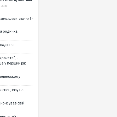
иты от КНДР
6.2021
вила коментування ! »
на родичка
 падіння
ракета", -
ще у перший рік
 Зеленському
я спецназу на
анонсував свій
ня дітей і