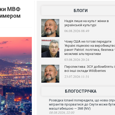
ики МВФ
БЛОГИ
римером
Надія лише на культ жінки в
українській культурі
06.08.2026 08:49
Чому США не готові передати
Україні ліцензію на виробництв
ракет Patriot: політика, безпека 
можливі альтернативи
03.08.2026 20:24
Перспектива: ЗСУ добомблять і
всі інші склади Wildberries
23.07.2026 11:31
БЛОГОСТРІЧКА
Розвідка Іспанії попередила, що нова спр
мігрантів прорватися до Сеути може бут
масштабнішою — ЗМІ (NV)
08.08.2026, 22:00