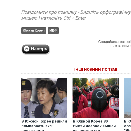
Повідомити про помилку - Виділіть орфографічн
мишею і натисніть Ctrl + Enter
Южная Корея
МВФ
Сподобався матері
ним в соцме
ІНШІ НОВИНИ ПО ТЕМІ
В Южной Корее решили
В Южной Корее 80
В Ю
помиловать экс-
тысяч человек вышли
соз
президента,
на протесты в
"Же