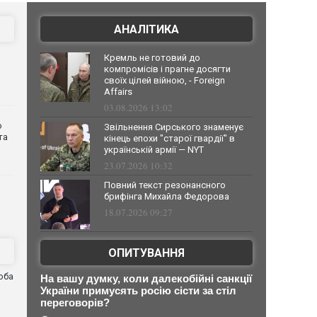
АНАЛІТИКА
Кремль не готовий до
компромісів і прагне досягти
своїх цілей війною, - Foreign
Affairs
03.08.2026 13:02
о
Звільнення Сирського знаменує
та
кінець епохи "старої гвардії" в
українській армії — NYT
23.07.2026 10:32
Повний текст резонансного
брифінга Михайла Федорова
18.07.2026 09:27
ОПИТУВАННЯ
оба
На вашу думку, коли далекобійні санкції
и
України примусять росію сісти за стіл
переговорів?