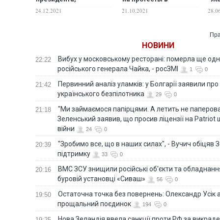
осужденную за
костюмах из "Игры в
защ
24.12.2021
21.10.2021
28.0
коррупцию на 22 года
кальмара". Что
происходит?
Пра
НОВИНИ
Вибух у московському ресторані: померла ще од
22:22
російського генерала Чайка, - росЗМІ
1
0
Первинний аналіз уламків: у Болгарії заявили про
21:42
українського безпілотника
29
0
"Ми займаємося папірцями. А летить не паперова 
21:18
Зеленський заявив, що просив ліцензії на Patriot 
війни
24
0
"Зробимо все, що в наших силах", - Вучич обіцяв
20:39
підтримку
33
0
ВМС ЗСУ знищили російські об'єкти та обладнанн
20:16
буровій установці «Сиваш»
56
0
Остаточна точка без повернень: Олександр Усік 
19:50
прощальний поєдинок
194
0
Нова Зеландія ввела санкції проти РФ за викраден
19:25