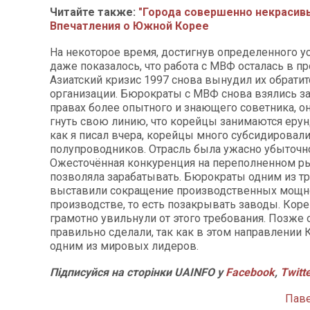
Читайте также:
"Города совершенно некрасив
Впечатления о Южной Корее
На некоторое время, достигнув определенного у
даже показалось, что работа с МВФ осталась в п
Азиатский кризис 1997 снова вынудил их обратитс
организации. Бюрократы с МВФ снова взялись за
правах более опытного и знающего советника, он
гнуть свою линию, что корейцы занимаются ерунд
как я писал вчера, корейцы много субсидировал
полупроводников. Отрасль была ужасно убыточн
Ожесточённая конкуренция на переполненном р
позволяла зарабатывать. Бюрократы одним из т
выставили сокращение производственных мощно
производстве, то есть позакрывать заводы. Коре
грамотно увильнули от этого требования. Позже о
правильно сделали, так как в этом направлении 
одним из мировых лидеров.
Підписуйся на сторінки UAINFO у
Facebook
,
Twitt
Пав