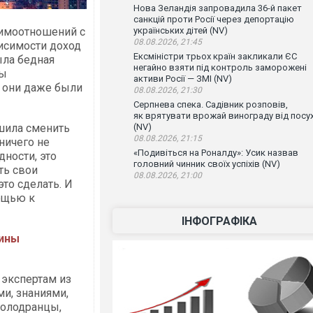
Нова Зеландія запровадила 36-й пакет
санкцій проти Росії через депортацію
аимоотношений с
українських дітей (NV)
08.08.2026, 21:45
висимости доход
Ексміністри трьох країн закликали ЄС
ыла бедная
негайно взяти під контроль заморожені
ды
активи Росії — ЗМІ (NV)
и они даже были
08.08.2026, 21:30
Серпнева спека. Садівник розповів,
як врятувати врожай винограду від посу
ешила сменить
(NV)
08.08.2026, 21:15
ничего не
«Подивіться на Роналду»: Усик назвав
дности, это
головний чинник своїх успіхів (NV)
ть свои
08.08.2026, 21:00
это сделать. И
ощью к
ІНФОГРАФІКА
чины
К экспертам из
ми, знаниями,
голодранцы,