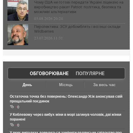
Чому США не готові передати Україні ліцензію на
виробництво ракет Patriot: політика, безпека та
можливі альтернативи
03.08.2026 20:24
Перспектива: ЗСУ добомблять і всі інші склади
Wildberries
23.07.2026 11:31
ОБГОВОРЮВАНЕ
|
ПОПУЛЯРНЕ
День
Місяць
За весь час
Остаточна точка без повернень: Олександр Усік анонсував свій
прощальний поєдинок
0
У Коблевому через вибух міни в морі загинув чоловік, дві жінки
поранені
0
У яких випадках доведеться замінити радянське свідоцтво про