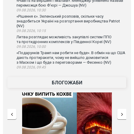
«Навіть на вершині Гімалаїв». Менеджер упевнено назвав
переможця бою Ф’юрі — Джошуа (NV)
09.08.2026, 10:30
«Рішення є». Зеленський розповів, скільки часу
знадобиться Україні на розгортання виробництва Patriot
(NV)
09.08.2026, 10:15
Литва розглядає можливість закупівлі систем ППО
та протидронних комплексів у Південної Кореї (NV)
09.08.2026, 10:00
«Подарунків Трамп нам робити не буде». В обмін на що США
дають протиракети, чому не вийшло домовитися
з Маском і що буде з переговорами — Фесенко (NV)
09.08.2026, 09:45
БЛОГОЖАБИ