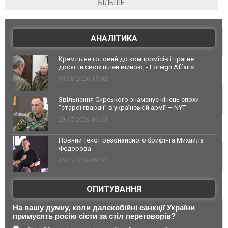
БІЛЬШЕ
АНАЛІТИКА
Кремль не готовий до компромісів і прагне
досягти своїх цілей війною, - Foreign Affairs
03.08.2026 13:02
Звільнення Сирського знаменує кінець епохи
"старої гвардії" в українській армії — NYT
23.07.2026 10:32
Повний текст резонансного брифінга Михайла
Федорова
18.07.2026 09:27
ОПИТУВАННЯ
На вашу думку, коли далекобійні санкції України
примусять росію сісти за стіл переговорів?