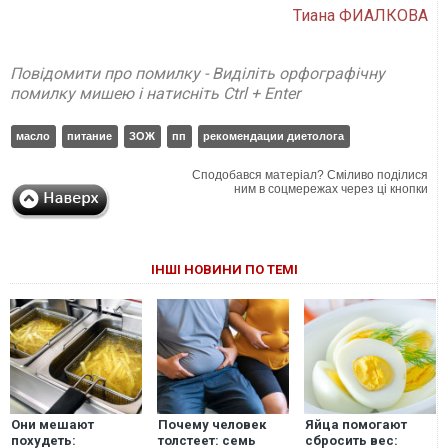
Тиана ФИАЛКОВА
Повідомити про помилку - Виділіть орфографічну
помилку мишею і натисніть Ctrl + Enter
масло
питание
ЗОЖ
пп
рекомендации диетолога
Сподобався матеріал? Сміливо поділися
ним в соцмережах через ці кнопки
ІНШІ НОВИНИ ПО ТЕМІ
Они мешают
Почему человек
Яйца помогают
похудеть:
толстеет: семь
сбросить вес: