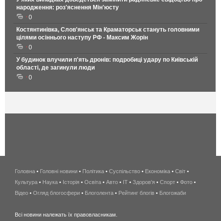
народження: роз'яснення Мін'юсту
0
Костянтинівка, Слов'янськ та Краматорськ стануть головними
цілями осіннього наступу РФ - Максим Жорін
0
У будинок влучили п'ять дронів: подробиці удару по Київській
області, де загинули люди
0
Головна
•
Головні новини
•
Політика
•
Суспільство
•
Економіка
беспроводной
•
Світ
•
Культура
•
Наука
•
Історія
•
Освіта
•
Авто
•
IT
•
Здоров'я
интернет
•
Спорт
•
Фото
•
Відео
•
Огляд блогосфери
•
Блоголента
•
Рейтинг блогів
киев
•
Блогожаби
и
Всі новини належать їх правовласникам.
область