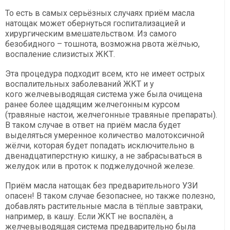
То есть в самых серьёзных случаях приём масла
натощак может обернуться госпитализацией и
хирургическим вмешательством. Из самого
безобидного – тошнота, возможна рвота жёлчью,
воспаление слизистых ЖКТ.
Эта процедура подходит всем, кто не имеет острых
воспалительных заболеваний ЖКТ и у
кого желчевыводящая система уже была очищена
ранее более щадящим желчегонным курсом
(травяные настои, желчегонные травяные препараты).
В таком случае в ответ на приём масла будет
выделяться умеренное количество малотоксичной
жёлчи, которая будет попадать исключительно в
двенадцатиперстную кишку, а не забрасываться в
желудок или в проток к поджелудочной железе.
Приём масла натощак без предварительного УЗИ
опасен! В таком случае безопаснее, но также полезно,
добавлять растительные масла в тёплые завтраки,
например, в кашу. Если ЖКТ не воспалён, а
желчевыводящая система предварительно была