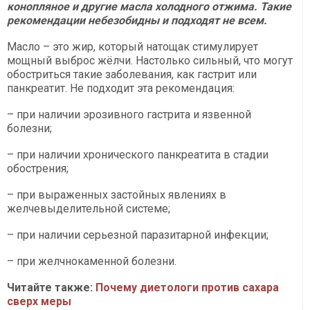
конопляное и другие масла холодного отжима. Такие
рекомендации небезобидны и подходят не всем.
Масло – это жир, который натощак стимулирует
мощный выброс жёлчи. Настолько сильный, что могут
обостриться такие заболевания, как гастрит или
панкреатит. Не подходит эта рекомендация:
– при наличии эрозивного гастрита и язвенной
болезни;
– при наличии хронического панкреатита в стадии
обострения;
– при выраженных застойных явлениях в
желчевыделительной системе;
– при наличии серьезной паразитарной инфекции;
– при желчнокаменной болезни.
Читайте также:
Почему диетологи против сахара
сверх меры