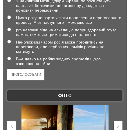
У найближчі місяці удари України по росії стануть
настільки болючими, що агресору доведеться
поновити перемовини
Цього року не варто чекати поновлення переговорного
процесу. А от наступного - можливо все
рф навпаки піде на ескалацію попри здоровий глузд і
намагатиметься триматися до останнього
Найближчим часом росія може погодитись на
переговори, але серйозних намірів росіяни не
матимуть
Вже давно не роблю жодних прогнозів щодо
завершення війни
ФОТО