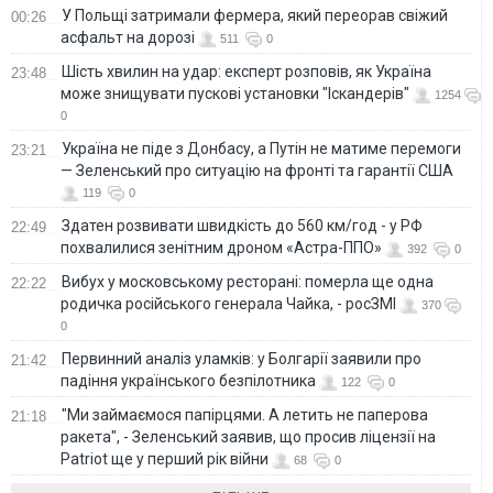
У Польщі затримали фермера, який переорав свіжий
00:26
асфальт на дорозі
511
0
Шість хвилин на удар: експерт розповів, як Україна
23:48
може знищувати пускові установки "Іскандерів"
1254
0
Україна не піде з Донбасу, а Путін не матиме перемоги
23:21
— Зеленський про ситуацію на фронті та гарантії США
119
0
Здатен розвивати швидкість до 560 км/год - у РФ
22:49
похвалилися зенітним дроном «Астра-ППО»
392
0
Вибух у московському ресторані: померла ще одна
22:22
родичка російського генерала Чайка, - росЗМІ
370
0
Первинний аналіз уламків: у Болгарії заявили про
21:42
падіння українського безпілотника
122
0
"Ми займаємося папірцями. А летить не паперова
21:18
ракета", - Зеленський заявив, що просив ліцензії на
Patriot ще у перший рік війни
68
0