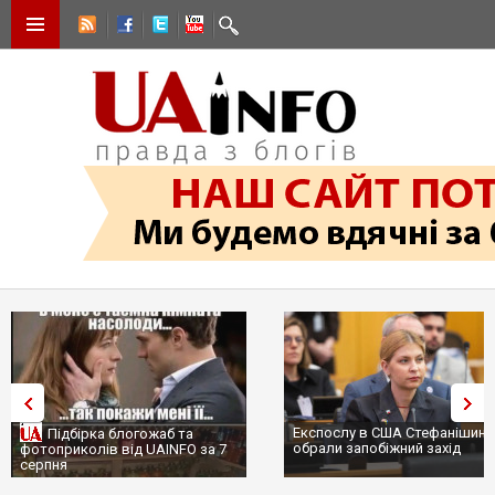
Експослу в США Стефанішині
Підбірка блогожаб та
обрали запобіжний захід
фотоприколів від UAINFO за 7
серпня