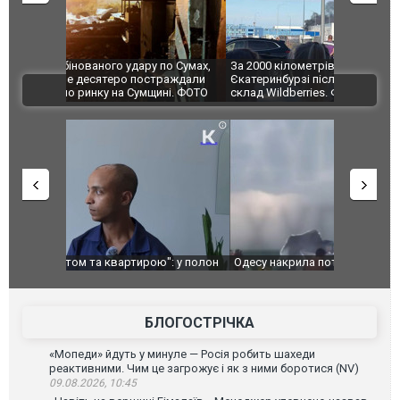
по Сумах,
За 2000 кілометрів від кордону з Україною: в
"Мої іграш
траждали
Єкатеринбурзі після атаки дронів загорівся
суперкарів
ВІДЕО
ині. ФОТО
склад Wildberries. ФОТО. ВІДЕО
": у полон
Одесу накрила потужна злива з градом та
Вже вивели 
в тезка
ураганним вітром
позашляхов
лаха
БЛОГОСТРІЧКА
«Мопеди» йдуть у минуле — Росія робить шахеди
реактивними. Чим це загрожує і як з ними боротися (NV)
09.08.2026, 10:45