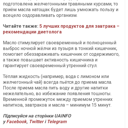
подготовлена желчегонными травяными курсами, то
приём масла натощак будет лишь умножать пользу и
всецело оздоравливать организм.
Читайте также:
5 лучших продуктов для завтрака –
рекомендации диетолога
Масло стимулирует своевременный и полноценный
выброс ночной жёлчи из пузыря в тонкий кишечник,
помогает обеззараживать кишечник от содержимого,
а также повышает активность кишечника и
гарантирует своевременный утренний стул.
Тёплая жидкость (например, вода с лимоном или
желчегонный чай) всегда пьётся до приема масла.
После приема масла пить воду и другие напитки
нежелательно, во избежание появления тошноты.
Временной промежуток между приемом утренних
напитков, завтраков и масла – минимум 15 минут.
Підписуйся на сторінки
UAINFO
у
Facebook
,
Twitter
і
Telegram