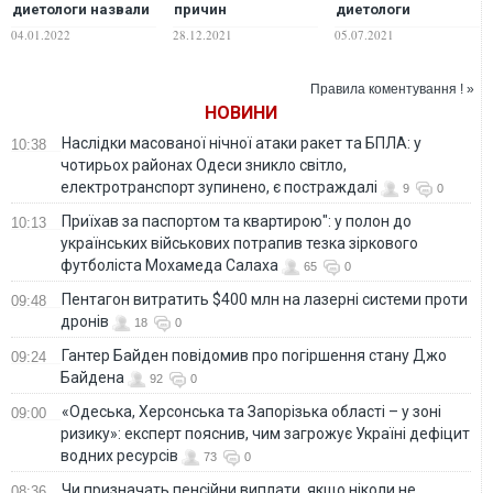
диетологи назвали
причин
диетологи
самые вредные
замедления
объяснили, как это
04.01.2022
28.12.2021
05.07.2021
продукты
метаболизма
работает
назвала диетолог
Правила коментування ! »
НОВИНИ
Наслідки масованої нічної атаки ракет та БПЛА: у
10:38
чотирьох районах Одеси зникло світло,
електротранспорт зупинено, є постраждалі
9
0
Приїхав за паспортом та квартирою": у полон до
10:13
українських військових потрапив тезка зіркового
футболіста Мохамеда Салаха
65
0
Пентагон витратить $400 млн на лазерні системи проти
09:48
дронів
18
0
Гантер Байден повідомив про погіршення стану Джо
09:24
Байдена
92
0
«Одеська, Херсонська та Запорізька області – у зоні
09:00
ризику»: експерт пояснив, чим загрожує Україні дефіцит
водних ресурсів
73
0
Чи призначать пенсійни виплати, якщо ніколи не
08:36