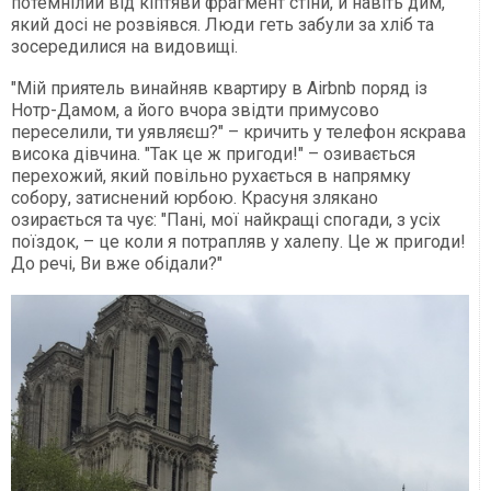
потемнілий від кіптяви фрагмент стіни, й навіть дим,
який досі не розвіявся. Люди геть забули за хліб та
зосередилися на видовищі.
"Мій приятель винайняв квартиру в Airbnb поряд із
Нотр-Дамом, а його вчора звідти примусово
переселили, ти уявляєш?" – кричить у телефон яскрава
висока дівчина. "Так це ж пригоди!" – озивається
перехожий, який повільно рухається в напрямку
собору, затиснений юрбою. Красуня злякано
озирається та чує: "Пані, мої найкращі спогади, з усіх
поїздок, – це коли я потрапляв у халепу. Це ж пригоди!
До речі, Ви вже обідали?"