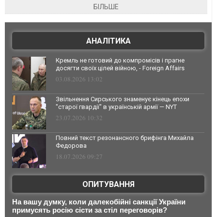
БІЛЬШЕ
АНАЛІТИКА
Кремль не готовий до компромісів і прагне
досягти своїх цілей війною, - Foreign Affairs
03.08.2026 13:02
Звільнення Сирського знаменує кінець епохи
"старої гвардії" в українській армії — NYT
23.07.2026 10:32
Повний текст резонансного брифінга Михайла
Федорова
18.07.2026 09:27
ОПИТУВАННЯ
На вашу думку, коли далекобійні санкції України
примусять росію сісти за стіл переговорів?