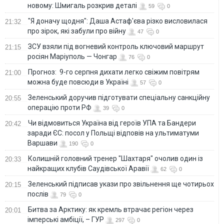
новому: Шмигаль розкрив деталі
59
0
"Я доначу щодня": Даша Астаф'єва різко висловилася
21:32
про зірок, які забули про війну
47
0
ЗСУ взяли під вогневий контроль ключовий маршрут
21:15
росіян Маріуполь — Чонгар
76
0
Прогноз: 9-го серпня дихати легко свіжим повітрям
21:00
можна буде повсюди в Україні
57
0
Зеленський доручив підготувати спеціальну санкційну
20:55
операцію проти РФ
39
0
Чи відмовиться Україна від героїв УПА та Бандери
20:42
заради ЄС: посол у Польщі відповів на ультиматуми
Варшави
190
0
Колишній головний тренер "Шахтаря" очолив один із
20:33
найкращих клубів Саудівської Аравії
62
0
Зеленський підписав укази про звільнення ще чотирьох
20:15
послів
79
0
Битва за Арктику: як кремль втрачає регіон через
20:01
імперські амбіції, – ГУР
297
0