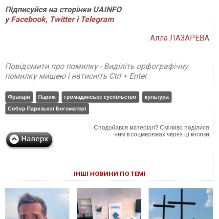
Підписуйся на сторінки UAINFO
у
Facebook
,
Twitter
і
Telegram
Алла ЛАЗАРЕВА
Повідомити про помилку - Виділіть орфографічну
помилку мишею і натисніть Ctrl + Enter
Франція
Париж
громадянське суспільство
культура
Собор Паризької Богоматері
Сподобався матеріал? Сміливо поділися
ним в соцмережах через ці кнопки
ІНШІ НОВИНИ ПО ТЕМІ