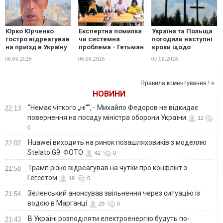
Юрко Юрченко
Eкспертна помилка
Україна та Польща
гостро відреагував
чи системна
погодили наступні
на приїзд в Україну
проблема - Гетьман
кроки щодо
лідера російської
Іван Виговський
ексгумацій: у
06.08.2026
06.08.2026
05.08.2026
групи "Ногу
поза
Львові підбили
свело!": "Не існує
"Тисячовесною"?!
підсумки
хороших русскіх"
виконання
Правила коментування ! »
домовленостей
НОВИНИ
"Немає чіткого „ні“", - Михайло Федоров не відкидає
22:13
повернення на посаду міністра оборони України
12
0
Huawei виходить на ринок позашляховиків з моделлю
22:02
Stelato G9. ФОТО
42
0
Трамп різко відреагував на чутки про конфлікт з
21:58
Гегсетом
19
0
Зеленський анонсував звільнення через ситуацію із
21:54
водою в Марганці
29
0
В Україні розподіляти електроенергію будуть по-
21:43