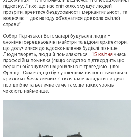
підказку. Лихо, що нас спіткало, змушує людей
прозріти, зректися бездуховності, меркантильності, та
водночас – дає нагоду об'єднатися довкола світлої
справи".
Собор Паризької Богоматері будували люди –
анонімні середньовічні майстри та відомі архітектори,
що долучилися до вдосконалення будівлі пізніше.
Люди творять, люди й помиляються...
15 квітня
чиясь
професійна помилка (якщо слідство підтвердить цю
версію) обернулася національною трагедією цілої
Франції. Символ, що був утіленням вічності, виявився
крихким і беззахисним. Стихія вміє нагадати людині
про дрібне та величне саме там, де таких уроків
чекають найменше.