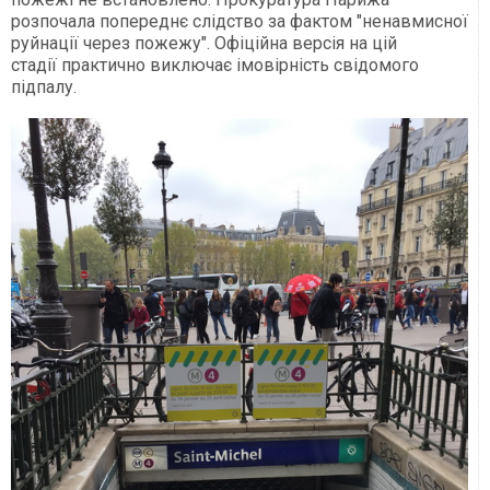
розпочала попереднє слідство за фактом "ненавмисної
руйнації через пожежу". Офіційна версія на цій
стадії практично виключає імовірність свідомого
підпалу.