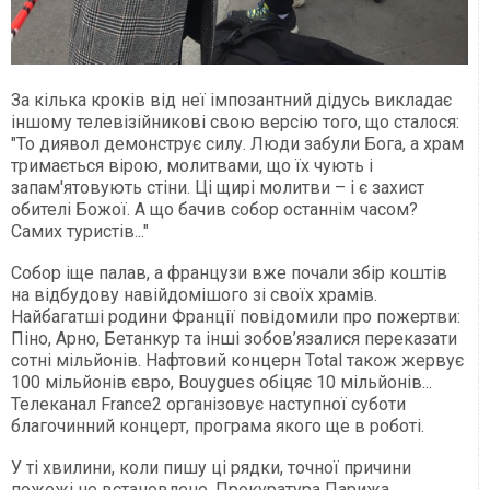
За кілька кроків від неї імпозантний дідусь викладає
іншому телевізійникові свою версію того, що сталося:
"То диявол демонструє силу. Люди забули Бога, а храм
тримається вірою, молитвами, що їх чують і
запам'ятовують стіни. Ці щирі молитви – і є захист
обителі Божої. А що бачив собор останнім часом?
Самих туристів..."
Собор іще палав, а французи вже почали збір коштів
на відбудову навійдомішого зі своїх храмів.
Найбагатші родини Франції повідомили про пожертви:
Піно, Арно, Бетанкур та інші зобов’язалися переказати
сотні мільйонів. Нафтовий концерн Total також жервує
100 мільйонів євро, Bouygues обіцяє 10 мільйонів...
Телеканал France2 організовує наступної суботи
благочинний концерт, програма якого ще в роботі.
У ті хвилини, коли пишу ці рядки, точної причини
пожежі не встановлено. Прокуратура Парижа