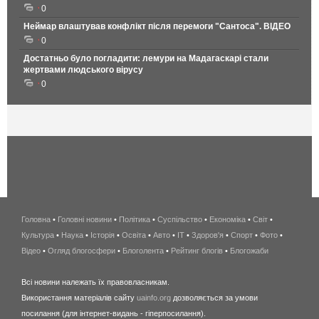
0
Неймар влаштував конфлікт після перемоги "Сантоса". ВІДЕО
0
Достатньо було погладити: лемури на Мадагаскарі стали
жертвами людського вірусу
0
Головна
•
Головні новини
•
Політика
•
Суспільство
•
Економіка
беспроводной
•
Світ
•
Культура
•
Наука
•
Історія
•
Освіта
•
Авто
•
IT
•
Здоров'я
интернет
•
Спорт
•
Фото
•
Відео
•
Огляд блогосфери
•
Блоголента
•
Рейтинг блогів
киев
•
Блогожаби
и
Всі новини належать їх правовласникам.
область
Використання матеріалів сайту
uainfo.org
дозволяється за умови
wimax
посилання (для інтернет-видань - гіперпосилання).
интернет