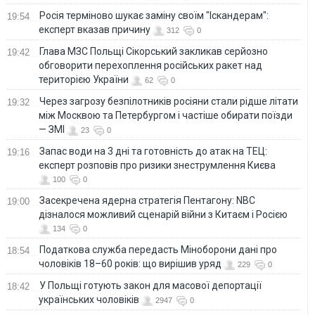
Росія терміново шукає заміну своїм "Іскандерам":
19:54
експерт вказав причину
312
0
Глава МЗС Польщі Сікорський закликав серйозно
19:42
обговорити перехоплення російських ракет над
територією України
62
0
Через загрозу безпілотників росіяни стали рідше літати
19:32
між Москвою та Петербургом і частіше обирати поїзди
— ЗМІ
23
0
Запас води на 3 дні та готовність до атак на ТЕЦ:
19:16
експерт розповів про ризики знеструмлення Києва
100
0
Засекречена ядерна стратегія Пентагону: NBC
19:00
дізналося можливий сценарій війни з Китаєм і Росією
134
0
Податкова служба передасть Міноборони дані про
18:54
чоловіків 18–60 років: що вирішив уряд
229
0
У Польщі готують закон для масової депортації
18:42
українських чоловіків
2947
0