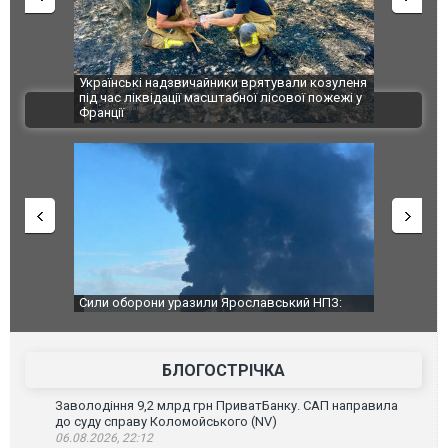
шкоджено
Українські надзвичайники врятували козуленя
СБУ за спр
траждалі.
під час ліквідації масштабної лісової пожежі у
Болгарії з
ВІДЕО
Франції
ФОТО
чили нову
Сили оборони уразили Ярославський НПЗ:
Неймар вла
губернатор регіону заявив про наймасштабнішу
"Сантоса".
атаку. ВІДЕО
БЛОГОСТРІЧКА
Заволодіння 9,2 млрд грн ПриватБанку. САП направила
до суду справу Коломойського (NV)
06.08.2026, 22:12