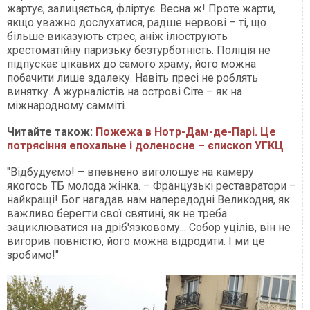
жартує, залицяється, фліртує. Весна ж! Проте жарти,
якщо уважно дослухатися, радше нервові – ті, що
більше виказують стрес, аніж ілюструють
хрестоматійну паризьку безтурботність. Поліція не
підпускає цікавих до самого храму, його можна
побачити лише здалеку. Навіть пресі не роблять
винятку. А журналістів на острові Сіте – як на
міжнародному самміті.
Читайте також:
Пожежа в Нотр-Дам-де-Парі. Це
потрясіння епохальне і доленосне – єпископ УГКЦ
"Відбудуємо! – впевнено виголошує на камеру
якогось ТБ молода жінка. – Французькі реставратори –
найкращі! Бог нагадав нам напередодні Великодня, як
важливо берегти свої святині, як не треба
зациклюватися на дріб'язковому... Собор уцілів, він не
вигорив повністю, його можна відродити. І ми це
зробимо!"