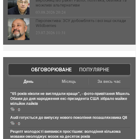
виробництво ракет Patriot: політика, безпека та
можливі альтернативи
03.08.2026 20:24
Перспектива: ЗСУ добомблять і всі інші склади
Wildberries
23.07.2026 11:31
ОБГОВОРЮВАНЕ
|
ПОПУЛЯРНЕ
День
Місяць
За весь час
"65 років ніколи не виглядали краще", - фото-привітання Мішель
Обами до дня народження екс-президента США зібрало майже
мільйон лайків
0
Audi готується до випуску нового покоління позашляховика Q8
0
Рецепт молодості виявився простішим: володіння кількома
мовами омолоджує мозок на десяток років