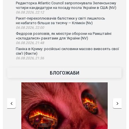
Редакторка Atlantic Council запропонувала Зеленському
чотири кандидатури на посаду посла України в США (NV)
06.08.2026, 22:12
Ракет-перехоплювачів балістики у світі лишилось
не набагато більше за тисячу — Клімкін (Nv)
06.08.2026, 22:00
Федоров розповів, як міністри оборони на Рамштайні
«складалися» ракетами для України (NV)
06.08.2026, 21:48
Паніка в Криму: російські силовики масово вивозять свої
сім’ї (Факти)
06.08.2026, 21:36
БЛОГОЖАБИ