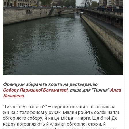
Французи збирають кошти на реставрацію
Собору Паризької Богоматері
, пише для "Тижня"
Алла
Лазарева
"Ти чого тут закляк?" – нервово квапить хлопчиська
жінка з телефоном у руках. Малий робить селфі на тлі
обгорілого собору, й на це місце – черга. Ще б то! До
кадру потрапляють й уламки обгорілої стріхи, й