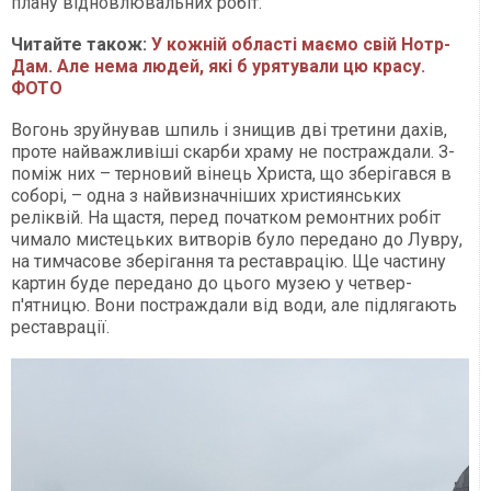
плану відновлювальних робіт.
Читайте також:
У кожній області маємо свій Нотр-
Дам. Але нема людей, які б урятували цю красу.
ФОТО
Вогонь зруйнував шпиль і знищив дві третини дахів,
проте найважливіші скарби храму не постраждали. З-
поміж них – терновий вінець Христа, що зберігався в
соборі, – одна з найвизначніших християнських
реліквій. На щастя, перед початком ремонтних робіт
чимало мистецьких витворів було передано до Лувру,
на тимчасове зберігання та реставрацію. Ще частину
картин буде передано до цього музею у четвер-
п'ятницю. Вони постраждали від води, але підлягають
реставрації.