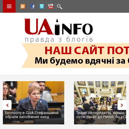
Трамп не передасть Україні
Вибух у ресторані в Москві:
сотні ракет до Patriot, бо у США
ціллю був головком ВКС Росії
...
пр...