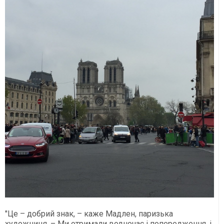
"Це – добрий знак, – каже Мадлен, паризька
художниця. – Ми отримали водночас і попередження, і