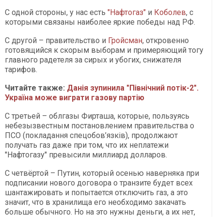
С одной стороны, у нас есть
"Нафтогаз"
и
Коболев
, с
которыми связаны наиболее яркие победы над РФ.
С другой – правительство и
Гройсман
, откровенно
готовящийся к скорым выборам и примеряющий тогу
главного радетеля за сирых и убогих, снижателя
тарифов.
Читайте также:
Данія зупинила "Північний потік-2".
Україна може виграти газову партію
С третьей – облгазы Фирташа, которые, пользуясь
небезызвестным постановлением правительства о
ПСО (покладання спецобов’язків), продолжают
получать газ даже при том, что их неплатежи
"Нафтогазу" превысили миллиард долларов.
С четвёртой – Путин, который осенью наверняка при
подписании нового договора о транзите будет всех
шантажировать и попытается отключить газ, а это
значит, что в хранилища его необходимо закачать
больше обычного. Но на это нужны деньги, а их нет,