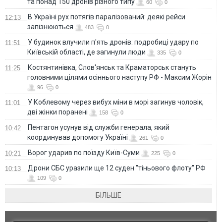
та понад 150 дронів різного типу
60
0
В Україні рух потягів паралізований: деякі рейси
12:13
запізнюються
483
0
У будинок влучили п'ять дронів: подробиці удару по
11:51
Київській області, де загинули люди
335
0
Костянтинівка, Слов'янськ та Краматорськ стануть
11:25
головними цілями осіннього наступу РФ - Максим Жорін
96
0
У Коблевому через вибух міни в морі загинув чоловік,
11:01
дві жінки поранені
158
0
Пентагон усунув від служби генерала, який
10:42
координував допомогу Україні
261
0
Ворог ударив по поїзду Київ-Суми
10:21
225
0
Дрони СБС уразили ще 12 суден "тіньового флоту" РФ
10:13
109
0
БІЛЬШЕ