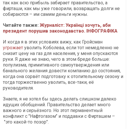
так как всю прибыль забирает правительство, а
фирташи, как мы уже говорили, возвращать долги не
собираются – им самим деньги нужны.
Читайте также:
Журналіст: Українці хочуть, аби
президент порушив законодавство. ІНФОГРАФІКА
И когда я в этих условиях вижу, как Гройсман
угрожает
уволить Коболева, если тот немедленно не
снизит цену на газ для населения, у меня опускаются
руки. Я даже не знаю, чего в этом бреде больше:
популизма, примитивного самоутверждения или
банального желания довести компанию до состояния,
когда она сорвёт подготовку к отопительному сезону и
тогда торжественно уволить, все-таки, её
руководителя.
Знаете, я не хотел бы здесь делать слишком далеко
идущих обобщений. Правительство делает много
важного и серьёзного. Но этот перманентный
конфликт с "Нафтогазом" и поддавки с Фирташем –
"это какой-то позор".