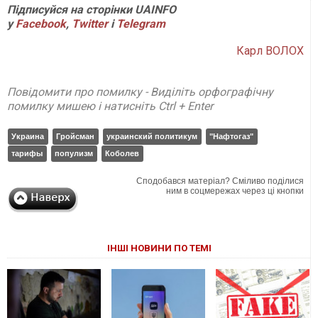
Підписуйся на сторінки UAINFO
у
Facebook
,
Twitter
і
Telegram
Карл ВОЛОХ
Повідомити про помилку - Виділіть орфографічну
помилку мишею і натисніть Ctrl + Enter
Украина
Гройсман
украинский политикум
"Нафтогаз"
тарифы
популизм
Коболев
Сподобався матеріал? Сміливо поділися
ним в соцмережах через ці кнопки
ІНШІ НОВИНИ ПО ТЕМІ