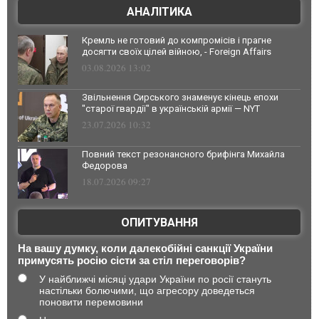
АНАЛІТИКА
Кремль не готовий до компромісів і прагне
досягти своїх цілей війною, - Foreign Affairs
03.08.2026 13:02
Звільнення Сирського знаменує кінець епохи
"старої гвардії" в українській армії — NYT
23.07.2026 10:32
Повний текст резонансного брифінга Михайла
Федорова
18.07.2026 09:27
ОПИТУВАННЯ
На вашу думку, коли далекобійні санкції України
примусять росію сісти за стіл переговорів?
У найближчі місяці удари України по росії стануть
настільки болючими, що агресору доведеться
поновити перемовини