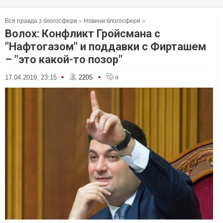
Вся правда з блогосфери
»
Новини блогосфери
»
Волох: Конфликт Гройсмана с
"Нафтогазом" и поддавки с Фирташем
– "это какой-то позор"
•
•
17.04.2019, 23:15
2205
0