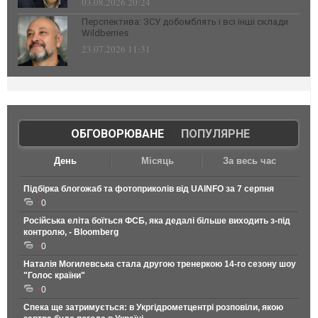
03.08.2026 20:24
Перспектива: ЗСУ добомблять і всі інші склади
Wildberries
23.07.2026 11:31
ОБГОВОРЮВАНЕ
|
ПОПУЛЯРНЕ
День
Місяць
За весь час
Підбірка блогожаб та фотоприколів від UAINFO за 7 серпня
0
Російська еліта боїться ФСБ, яка дедалі більше виходить з-під
контролю, - Bloomberg
0
Наталія Могилевська стала другою тренеркою 14-го сезону шоу
"Голос країни"
0
Спека ще затримується: в Укргідрометцентрі розповіли, якою