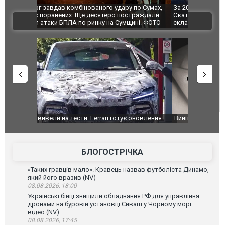
по Сумах,
За 2000 кілометрів від кордону з Україною: в
"Мої іграш
траждали
Єкатеринбурзі після атаки дронів загорівся
суперкарів
ВІДЕО
ині. ФОТО
склад Wildberries. ФОТО. ВІДЕО
оновлення
Вийшов трейлер нової екранізації легендарного
Зеленський
фільму "Афера Томаса Крауна"
перемовин
БЛОГОСТРІЧКА
«Таких гравців мало». Кравець назвав футболіста Динамо,
який його вразив (NV)
08.08.2026, 18:00
Українські бійці знищили обладнання РФ для управління
дронами на буровій установці Сиваш у Чорному морі —
відео (NV)
08.08.2026, 17:45