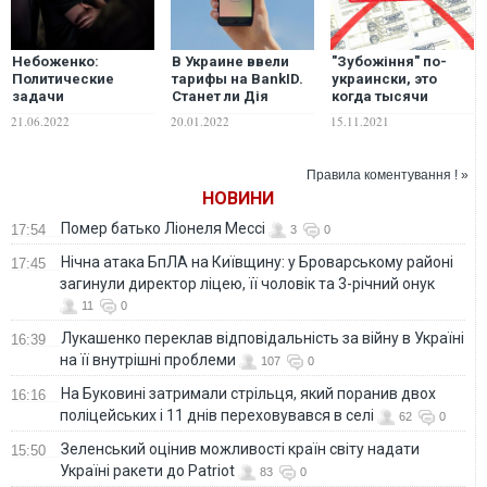
Небоженко:
В Украине ввели
"Зубожіння" по-
Политические
тарифы на BankID.
украински, это
задачи
Станет ли Дія
когда тысячи
послевоенной
платной?
людей,
21.06.2022
20.01.2022
15.11.2021
Украины
погибающих под
гнетом высоких
тарифов, тратят
Правила коментування ! »
тысячи гривень на
НОВИНИ
фейковый
сертификат –
Помер батько Ліонеля Мессі
17:54
3
0
Сергей Фурса
Нічна атака БпЛА на Київщину: у Броварському районі
17:45
загинули директор ліцею, її чоловік та 3-річний онук
11
0
Лукашенко переклав відповідальність за війну в Україні
16:39
на її внутрішні проблеми
107
0
На Буковині затримали стрільця, який поранив двох
16:16
поліцейських і 11 днів переховувався в селі
62
0
Зеленський оцінив можливості країн світу надати
15:50
Україні ракети до Patriot
83
0