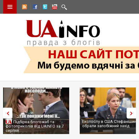
Експослу в США Стефанішині
Підбірка блогожаб та
обрали запобіжний захід
фотоприколів від UAINFO за 7
серпня