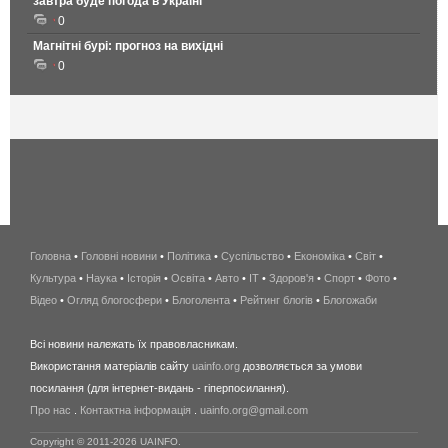
завтра буде погода в Україні
0
Магнітні бурі: прогноз на вихідні
0
Головна
•
Головні новини
•
Політика
•
Суспільство
•
Економіка
беспроводной
•
Світ
•
Культура
•
Наука
•
Історія
•
Освіта
•
Авто
•
IT
•
Здоров'я
интернет
•
Спорт
•
Фото
•
Відео
•
Огляд блогосфери
•
Блоголента
•
Рейтинг блогів
киев
•
Блогожаби
и
Всі новини належать їх правовласникам.
область
Використання матеріалів сайту
uainfo.org
дозволяється за умови
wimax
посилання (для інтернет-видань - гіперпосилання).
интернет
Про нас
.
Контактна інформація
.
uainfo.org@gmail.com
в
киеве
Copyright © 2011-2026 UAINFO.