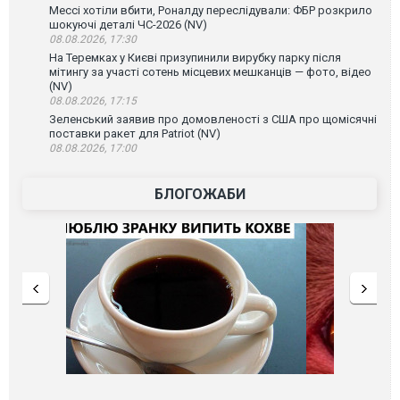
Мессі хотіли вбити, Роналду переслідували: ФБР розкрило
шокуючі деталі ЧС-2026 (NV)
08.08.2026, 17:30
На Теремках у Києві призупинили вирубку парку після
мітингу за участі сотень місцевих мешканців — фото, відео
(NV)
08.08.2026, 17:15
Зеленський заявив про домовленості з США про щомісячні
поставки ракет для Patriot (NV)
08.08.2026, 17:00
БЛОГОЖАБИ