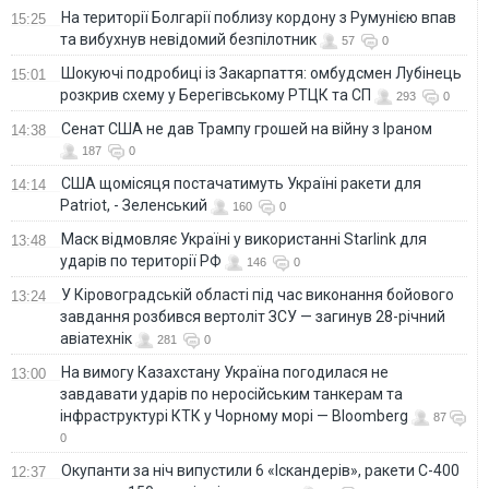
На території Болгарії поблизу кордону з Румунією впав
15:25
та вибухнув невідомий безпілотник
57
0
Шокуючі подробиці із Закарпаття: омбудсмен Лубінець
15:01
розкрив схему у Берегівському РТЦК та СП
293
0
Сенат США не дав Трампу грошей на війну з Іраном
14:38
187
0
США щомісяця постачатимуть Україні ракети для
14:14
Patriot, - Зеленський
160
0
Маск відмовляє Україні у використанні Starlink для
13:48
ударів по території РФ
146
0
У Кіровоградській області під час виконання бойового
13:24
завдання розбився вертоліт ЗСУ — загинув 28-річний
авіатехнік
281
0
На вимогу Казахстану Україна погодилася не
13:00
завдавати ударів по неросійським танкерам та
інфраструктурі КТК у Чорному морі — Bloomberg
87
0
Окупанти за ніч випустили 6 «Іскандерів», ракети С-400
12:37