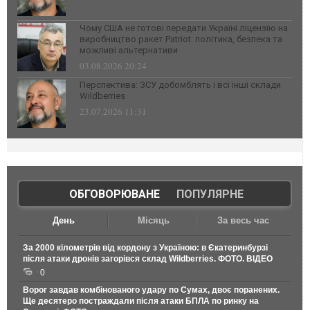
Чому США не готові передати Україні ліцензію на
виробництво ракет Patriot: політика, безпека та
можливі альтернативи
03.08.2026 20:24
Перспектива: ЗСУ добомблять і всі інші склади
Wildberries
23.07.2026 11:31
ОБГОВОРЮВАНЕ
|
ПОПУЛЯРНЕ
День
Місяць
За весь час
За 2000 кілометрів від кордону з Україною: в Єкатеринбурзі
після атаки дронів загорівся склад Wildberries. ФОТО. ВІДЕО
0
Ворог завдав комбінованого удару по Сумах, двоє поранених.
Ще десятеро постраждали після атаки БПЛА по ринку на