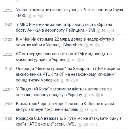
0
Україна ніколи не визнає окупацію Росією частини Грузії
12:51
- МЗС
41
0
У МВС Німеччини заявили про відсутність зброї на
12:42
борту Ан-124 в аеропорту Лейпцига, - ЗМІ
30
0
Кім Чен Ин отримав 22 млрд доларів надприбутку з
12:32
початку війни в Україні, - Bloomberg
91
0
ЄС затвердив нові санкції проти РФ у відповідь на
12:22
масовані удари по Україні
46
0
Операція "Чесний призов": на Закарпатті ДБР викрило
12:16
екскерівників РТЦК та СП на незаконному "списанні"
понад тисячі чоловіків
55
0
У Південній Кореї затримали шістьох активістів за
12:07
несанкціоновану поїздку в Україну
175
0
В акваторії Чорного моря біля села Коблеве стався
12:03
вибух: загинув 45-річний чоловік
88
0
Розвідка США вважає, що Путін може атакувати одну з
12:00
країн НАТО вже цієї осені, - WSJ
105
0