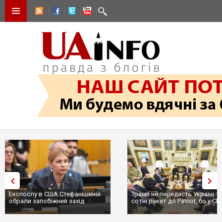
Експослу в США Стефанішиній
Трамп не передасть Україні
обрали запобіжний захід
сотні ракет до Patriot, бо у США
...