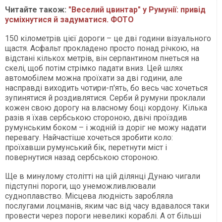
Читайте також:
"Веселий цвинтар" у Румунії: привід
усміхнутися й задуматися. ФОТО
150 кілометрів цієї дороги – це дві години візуального
щастя. Асфальт прокладено просто понад річкою, на
відстані кількох метрів, він серпантином пнеться на
скелі, щоб потім стрімко падати вниз. Цей шлях
автомобілем можна проїхати за дві години, але
насправді виходить чотири-п'ять, бо весь час хочеться
зупинятися й роздивлятися. Серби й румуни проклали
кожен свою дорогу на власному боці кордону. Кілька
разів я їхав сербською стороною, двічі проїздив
румунським боком – і жодній із доріг не можу надати
перевагу. Найчастіше хочеться зробити коло:
проїхавши румунський бік, перетнути міст і
повернутися назад сербською стороною.
Ще в минулому столітті на цій ділянці Дунаю чигали
підступні пороги, що унеможливлювали
судноплавство. Місцева людність заробляла
послугами лоцманів, яким час від часу вдавалося таки
провести через пороги невеликі кораблі. А от більші