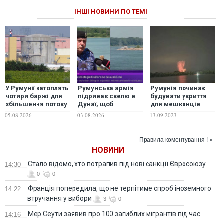
ІНШІ НОВИНИ ПО ТЕМІ
У Румунії затоплять
Румунська армія
Румунія починає
чотири баржі для
підриває скелю в
будувати укриття
збільшення потоку
Дунаї, щоб
для мешканців
води до АЕС
урятувати від
села біля Дунаю
05.08.2026
03.08.2026
13.09.2023
посухи атомну
електростанцію
Правила коментування ! »
НОВИНИ
Стало відомо, хто потрапив під нові санкції Євросоюзу
14:30
0
0
Франція попередила, що не терпітиме спроб іноземного
14:22
втручання у вибори
3
0
Мер Сеути заявив про 100 загиблих мігрантів під час
14:16