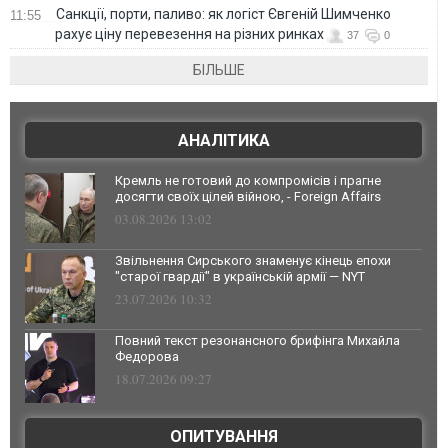
Санкції, порти, паливо: як логіст Євгеній Шимченко
11:55
рахує ціну перевезення на різних ринках
37
0
БІЛЬШЕ
АНАЛІТИКА
Кремль не готовий до компромісів і прагне
досягти своїх цілей війною, - Foreign Affairs
03.08.2026 13:02
Звільнення Сирського знаменує кінець епохи
"старої гвардії" в українській армії — NYT
23.07.2026 10:32
Повний текст резонансного брифінга Михайла
Федорова
18.07.2026 09:27
ОПИТУВАННЯ