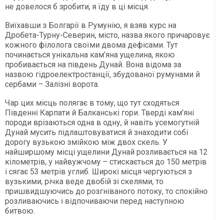
не довелося б зробити, я їду в ці місця.
Виїхавши з Болгарії в Румунію, я взяв курс на
Дробета-Турну-Северин, місто, назва якого причаровує
кожного філолога своїми двома дефісами. Тут
починається унікальна кам’яна ущелина, якою
пробивається на південь Дунай. Вона відома за
назвою гідроелектростанції, збудованої румунами й
сербами – Залізні ворота.
Чар цих місць полягає в тому, що тут сходяться
Південні Карпати й Балканські гори. Тверді кам’яні
породи врізаються одна в одну, й навіть усемогутній
Дунай мусить підлаштовуватися й знаходити собі
дорогу вузькою змійкою між двох скель. У
найширшому місці ущелини Дунай розливається на 12
кілометрів, у найвужчому – стискається до 150 метрів
і сягає 53 метрів углиб. Широкі місця чергуються з
вузькими, річка веде двобій зі скелями, то
пришвидшуючись до розгніваного потоку, то спокійно
розливаючись і відпочиваючи перед наступною
битвою.