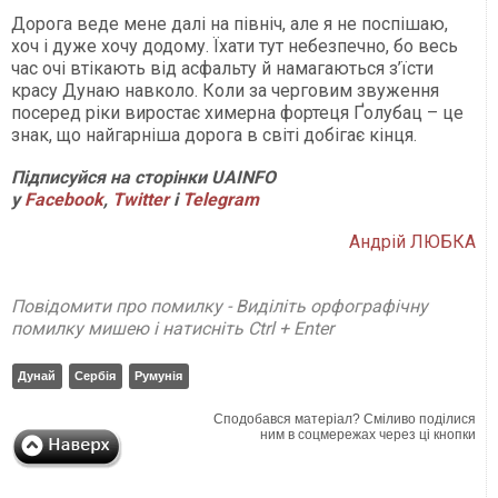
Дорога веде мене далі на північ, але я не поспішаю,
хоч і дуже хочу додому. Їхати тут небезпечно, бо весь
час очі втікають від асфальту й намагаються з’їсти
красу Дунаю навколо. Коли за черговим звуження
посеред ріки виростає химерна фортеця Ґолубац – це
знак, що найгарніша дорога в світі добігає кінця.
Підписуйся на сторінки UAINFO
у
Facebook
,
Twitter
і
Telegram
Андрій ЛЮБКА
Повідомити про помилку - Виділіть орфографічну
помилку мишею і натисніть Ctrl + Enter
Дунай
Сербія
Румунія
Сподобався матеріал? Сміливо поділися
ним в соцмережах через ці кнопки