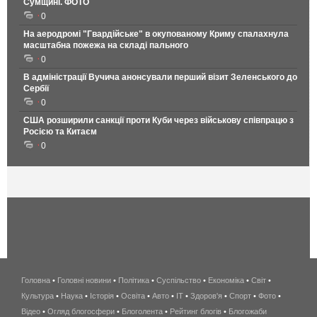
Сумщині. ФОТО
0
На аеродромі "Гвардійське" в окупованому Криму спалахнула
масштабна пожежа на складі пального
0
В адміністрації Вучича анонсували перший візит Зеленського до
Сербії
0
США розширили санкції проти Куби через військову співпрацю з
Росією та Китаєм
0
Головна
•
Головні новини
•
Політика
•
Суспільство
•
Економіка
беспроводной
•
Світ
•
Культура
•
Наука
•
Історія
•
Освіта
•
Авто
•
IT
•
Здоров'я
интернет
•
Спорт
•
Фото
•
Відео
•
Огляд блогосфери
•
Блоголента
•
Рейтинг блогів
киев
•
Блогожаби