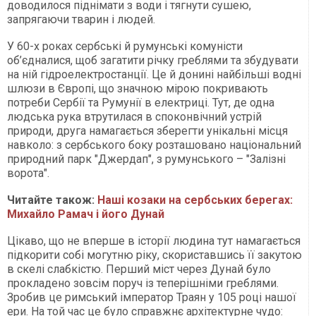
доводилося піднімати з води і тягнути сушею,
запрягаючи тварин і людей.
У 60-х роках сербські й румунські комуністи
об’єдналися, щоб загатити річку греблями та збудувати
на ній гідроелектростанції. Це й донині найбільші водні
шлюзи в Європі, що значною мірою покривають
потреби Сербії та Румунії в електриці. Тут, де одна
людська рука втрутилася в споконвічний устрій
природи, друга намагається зберегти унікальні місця
навколо: з сербського боку розташовано національний
природний парк "Джердап", з румунського – "Залізні
ворота".
Читайте також:
Наші козаки на сербських берегах:
Михайло Рамач і його Дунай
Цікаво, що не вперше в історії людина тут намагається
підкорити собі могутню ріку, скориставшись її закутою
в скелі слабкістю. Перший міст через Дунай було
прокладено зовсім поруч із теперішніми греблями.
Зробив це римський імператор Траян у 105 році нашої
ери. На той час це було справжнє архітектурне чудо: