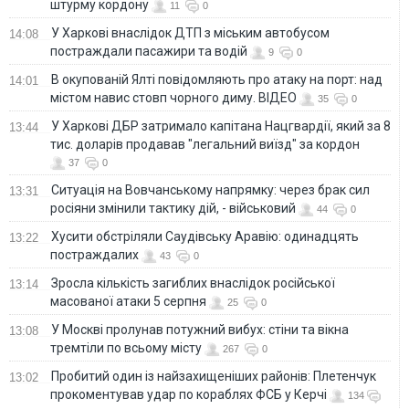
штурму кордону
11
0
У Харкові внаслідок ДТП з міським автобусом
14:08
постраждали пасажири та водій
9
0
В окупованій Ялті повідомляють про атаку на порт: над
14:01
містом навис стовп чорного диму. ВІДЕО
35
0
У Харкові ДБР затримало капітана Нацгвардії, який за 8
13:44
тис. доларів продавав "легальний виїзд" за кордон
37
0
Ситуація на Вовчанському напрямку: через брак сил
13:31
росіяни змінили тактику дій, - військовий
44
0
Хусити обстріляли Саудівську Аравію: одинадцять
13:22
постраждалих
43
0
Зросла кількість загиблих внаслідок російської
13:14
масованої атаки 5 серпня
25
0
У Москві пролунав потужний вибух: стіни та вікна
13:08
тремтіли по всьому місту
267
0
Пробитий один із найзахищеніших районів: Плетенчук
13:02
прокоментував удар по кораблях ФСБ у Керчі
134