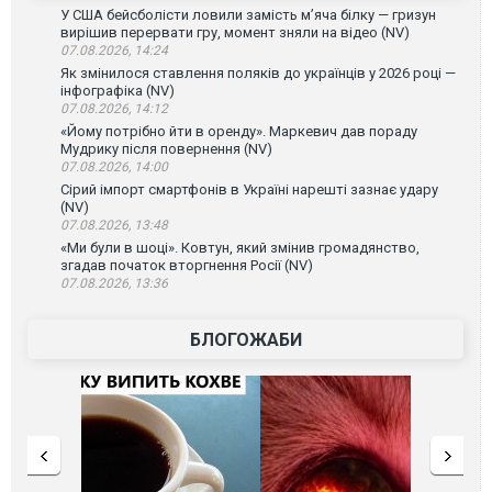
У США бейсболісти ловили замість м’яча білку — гризун
вирішив перервати гру, момент зняли на відео (NV)
07.08.2026, 14:24
Як змінилося ставлення поляків до українців у 2026 році —
інфографіка (NV)
07.08.2026, 14:12
«Йому потрібно йти в оренду». Маркевич дав пораду
Мудрику після повернення (NV)
07.08.2026, 14:00
Сірий імпорт смартфонів в Україні нарешті зазнає удару
(NV)
07.08.2026, 13:48
«Ми були в шоці». Ковтун, який змінив громадянство,
згадав початок вторгнення Росії (NV)
07.08.2026, 13:36
БЛОГОЖАБИ