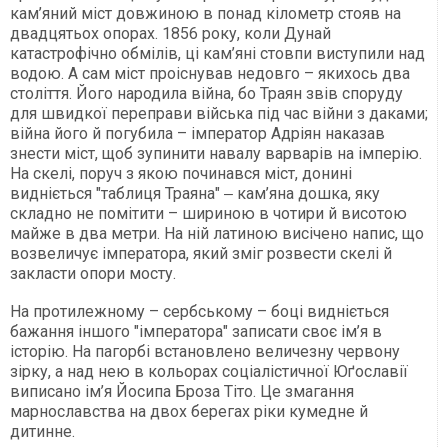
кам’яний міст довжиною в понад кілометр стояв на
двадцятьох опорах. 1856 року, коли Дунай
катастрофічно обмілів, ці кам’яні стовпи виступили над
водою. А сам міст проіснував недовго – якихось два
століття. Його народила війна, бо Траян звів споруду
для швидкої переправи війська під час війни з даками;
війна його й погубила – імператор Адріян наказав
знести міст, щоб зупинити навалу варварів на імперію.
На скелі, поруч з якою починався міст, донині
видніється "таблиця Траяна" ‒ кам’яна дошка, яку
складно не помітити – шириною в чотири й висотою
майже в два метри. На ній латиною висічено напис, що
возвеличує імператора, який зміг розвести скелі й
закласти опори мосту.
На протилежному – сербському – боці видніється
бажання іншого "імператора" записати своє ім’я в
історію. На пагорбі встановлено величезну червону
зірку, а над нею в кольорах соціалістичної Юґославії
виписано ім’я Йосипа Броза Тіто. Це змагання
марнославства на двох берегах ріки кумедне й
дитинне.