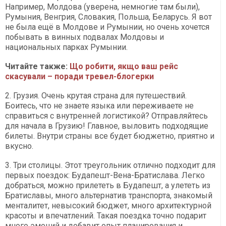
Например, Молдова (уверена, немногие там были),
Румыния, Венгрия, Словакия, Польша, Беларусь. Я вот
не была ещё в Молдове и Румынии, но очень хочется
побывать в винных подвалах Молдовы и
национальных парках Румынии.
Читайте также:
Що робити, якщо ваш рейс
скасували – поради тревел-блогерки
2. Грузия. Очень крутая страна для путешествий.
Боитесь, что не знаете языка или переживаете не
справиться с внутренней логистикой? Отправляйтесь
для начала в Грузию! Главное, выловить подходящие
билеты. Внутри страны все будет бюджетно, приятно и
вкусно.
3. Три столицы. Этот треугольник отлично подходит для
первых поездок: Будапешт-Вена-Братислава. Легко
добраться, можно прилететь в Будапешт, а улететь из
Братиславы, много альтернатив транспорта, знакомый
менталитет, невысокий бюджет, много архитектурной
красоты и впечатлений. Такая поездка точно подарит
много эмоций и добавит опыт планирования и