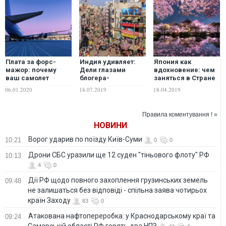
Плата за форс-
Индия удивляет:
Япония как
мажор: почему
Дели глазами
вдохновение: чем
ваш самолет
блогера-
заняться в Стране
может не улететь в
путешественника.
восходящего
06.01.2020
18.07.2019
18.04.2019
туман и как забрать
ФОТО
солнца
деньги за билет
Правила коментування ! »
НОВИНИ
Ворог ударив по поїзду Київ-Суми
10:21
0
0
Дрони СБС уразили ще 12 суден "тіньового флоту" РФ
10:13
4
0
Дії РФ щодо повного захоплення грузинських земель
09:48
не залишаться без відповіді - спільна заява чотирьох
країн Заходу
83
0
Атакована нафтопереробка: у Краснодарському краї та
09:24