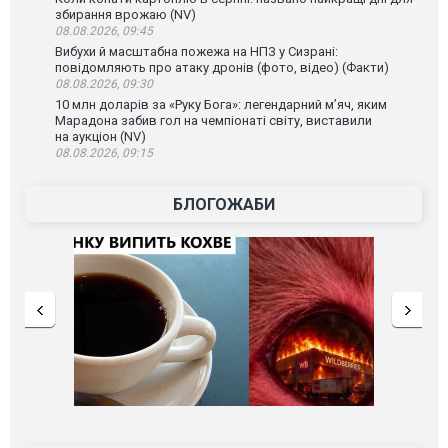
збирання врожаю (NV)
08.08.2026, 09:45
Вибухи й масштабна пожежа на НПЗ у Сизрані:
повідомляють про атаку дронів (фото, відео) (Факти)
08.08.2026, 09:30
10 млн доларів за «Руку Бога»: легендарний м’яч, яким
Марадона забив гол на чемпіонаті світу, виставили
на аукціон (NV)
08.08.2026, 09:15
БЛОГОЖАБИ