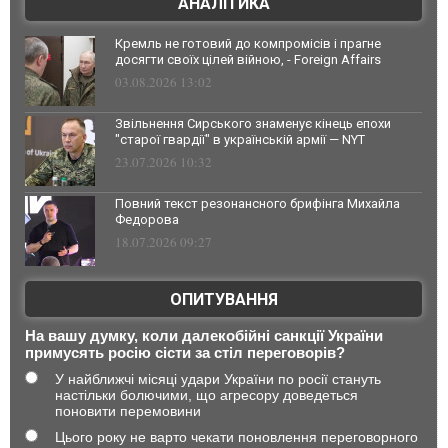
АНАЛІТИКА
Кремль не готовий до компромісів і прагне
досягти своїх цілей війною, - Foreign Affairs
03.08.2026 13:02
Звільнення Сирського знаменує кінець епохи
"старої гвардії" в українській армії — NYT
23.07.2026 10:32
Повний текст резонансного брифінга Михайла
Федорова
18.07.2026 09:27
ОПИТУВАННЯ
На вашу думку, коли далекобійні санкції України
примусять росію сісти за стіл переговорів?
У найближчі місяці удари України по росії стануть
настільки болючими, що агресору доведеться
поновити перемовини
Цього року не варто чекати поновлення переговорного