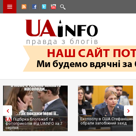
Експослу в США Стефанішиній
Підбірка блогожаб та
обрали запобіжний захід
фотоприколів від UAINFO за 7
серпня