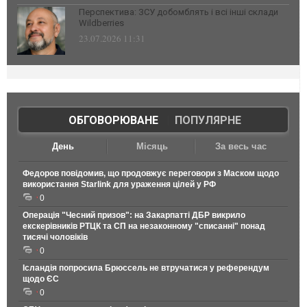
Перспектива: ЗСУ добомблять і всі інші склади
Wildberries
23.07.2026 11:31
ОБГОВОРЮВАНЕ
|
ПОПУЛЯРНЕ
День
Місяць
За весь час
Федоров повідомив, що продовжує переговори з Маском щодо
використання Starlink для ураження цілей у РФ
0
Операція "Чесний призов": на Закарпатті ДБР викрило
екскерівників РТЦК та СП на незаконному "списанні" понад
тисячі чоловіків
0
Ісландія попросила Брюссель не втручатися у референдум
щодо ЄС
0