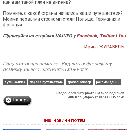
как вам такой план на викенд?
Помните, с какой страны начались ваши путешествия?
Моими первыми странами стали Польша, Германия и
Франция.
Підписуйся на сторінки UAINFO у
Facebook
,
Twitter
і
Y
ouT
Ирина ЖУРАВЕЛЬ
Повідомити про помилку - Виділіть орфографічну
помилку мишею і натисніть Ctrl + Enter
путешествие
первое путешествие
тревел-блогер
рекомендации
Сподобався матеріал? Сміливо поділися
ним в соцмережах через ці кнопки
ІНШІ НОВИНИ ПО ТЕМІ