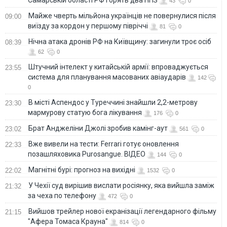
Самарській області РФ горять два НПЗ
43
0
Майже чверть мільйона українців не повернулися після
09:00
виїзду за кордон у першому півріччі
81
0
Нічна атака дронів РФ на Київщину: загинули троє осіб
08:39
62
0
Штучний інтелект у китайській армії: впроваджується
23:55
система для планування масованих авіаударів
142
0
В місті Аспендос у Туреччині знайшли 2,2-метрову
23:30
мармурову статую бога лікування
176
0
Брат Анджеліни Джолі зробив камінг-аут
23:02
561
0
Вже вивели на тести: Ferrari готує оновлення
22:33
позашляховика Purosangue. ВІДЕО
144
0
Магнітні бурі: прогноз на вихідні
22:02
1532
0
У Чехії суд вирішив вислати росіянку, яка вийшла заміж
21:32
за чеха по телефону
472
0
Вийшов трейлер нової екранізації легендарного фільму
21:15
"Афера Томаса Крауна"
814
0