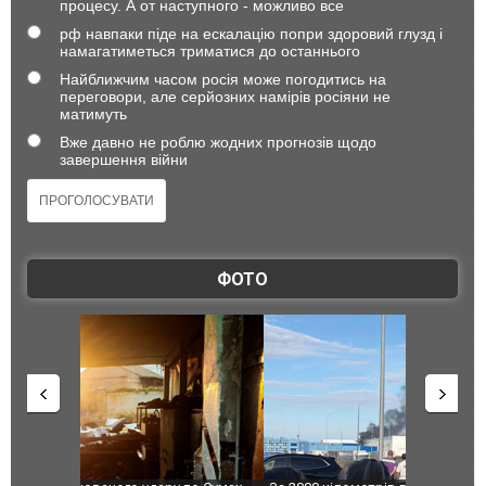
процесу. А от наступного - можливо все
рф навпаки піде на ескалацію попри здоровий глузд і
намагатиметься триматися до останнього
Найближчим часом росія може погодитись на
переговори, але серйозних намірів росіяни не
матимуть
Вже давно не роблю жодних прогнозів щодо
завершення війни
ФОТО