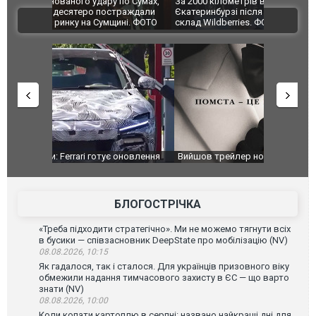
по Сумах,
За 2000 кілометрів від кордону з Україною: в
"Мої іграш
траждали
Єкатеринбурзі після атаки дронів загорівся
суперкарів
ВІДЕО
ині. ФОТО
склад Wildberries. ФОТО. ВІДЕО
оновлення
Вийшов трейлер нової екранізації легендарного
Зеленський
фільму "Афера Томаса Крауна"
перемовин
БЛОГОСТРІЧКА
«Треба підходити стратегічно». Ми не можемо тягнути всіх
в бусики — співзасновник DeepState про мобілізацію (NV)
08.08.2026, 10:15
Як гадалося, так і сталося. Для українців призовного віку
обмежили надання тимчасового захисту в ЄС — що варто
знати (NV)
08.08.2026, 10:00
Коли копати картоплю в серпні: названо найкращі дні для