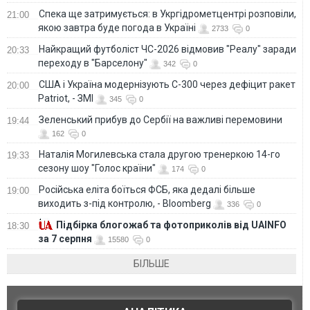
Спека ще затримується: в Укргідрометцентрі розповіли,
21:00
якою завтра буде погода в Україні
2733
0
Найкращий футболіст ЧС-2026 відмовив "Реалу" заради
20:33
переходу в "Барселону"
342
0
США і Україна модернізують С-300 через дефіцит ракет
20:00
Patriot, - ЗМІ
345
0
Зеленський прибув до Сербії на важливі перемовини
19:44
162
0
Наталія Могилевська стала другою тренеркою 14-го
19:33
сезону шоу "Голос країни"
174
0
Російська еліта боїться ФСБ, яка дедалі більше
19:00
виходить з-під контролю, - Bloomberg
336
0
Підбірка блогожаб та фотоприколів від UAINFO
18:30
за 7 серпня
15580
0
БІЛЬШЕ