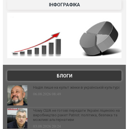
ІНФОГРАФІКА
БЛОГИ
Надія лише на культ жінки в українській культурі
06.08.2026 08:49
Чому США не готові передати Україні ліцензію на
виробництво ракет Patriot: політика, безпека та
можливі альтернативи
03.08.2026 20:24