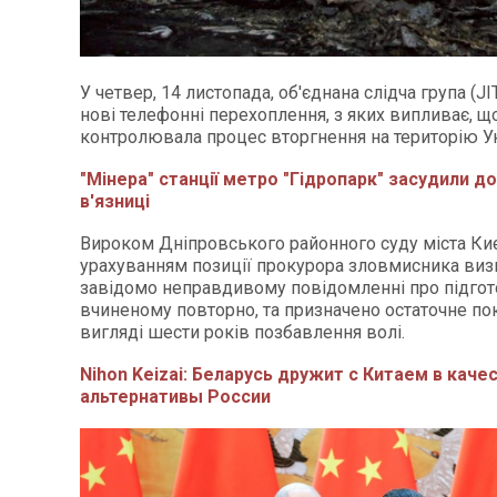
У четвер, 14 листопада, об'єднана слідча група (J
нові телефонні перехоплення, з яких випливає, щ
контролювала процес вторгнення на територію Ук
"Мінера" станції метро "Гідропарк" засудили до
в'язниці
Вироком Дніпровського районного суду міста Ки
урахуванням позиції прокурора зловмисника виз
завідомо неправдивому повідомленні про підгот
вчиненому повторно, та призначено остаточне по
вигляді шести років позбавлення волі.
Nihon Keizai: Беларусь дружит с Китаем в каче
альтернативы России