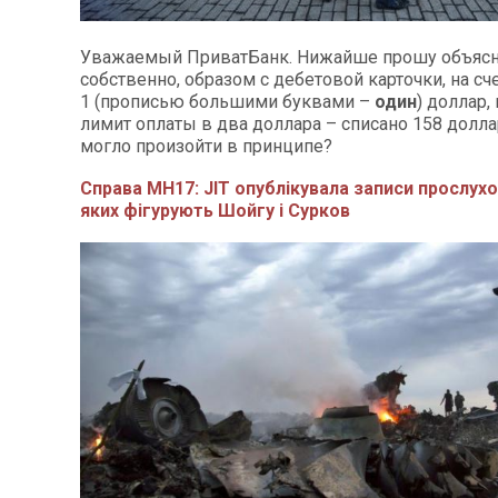
Уважаемый ПриватБанк. Нижайше прошу объясни
собственно, образом с дебетовой карточки, на сч
1 (прописью большими буквами –
один
) доллар,
лимит оплаты в два доллара – списано 158 долла
могло произойти в принципе?
Справа MH17: JIT опублікувала записи прослухо
яких фігурують Шойгу і Сурков