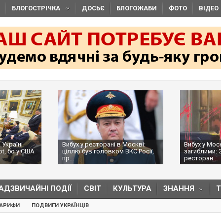
БЛОГОСТРІЧКА
ДОСЬЄ
БЛОГОЖАБИ
ФОТО
ВІДЕО
 Україні
Вибух у ресторані в Москві:
Вибух у Мос
ot, бо у США
ціллю був головком ВКС Росії,
загиблими: 
пр...
ресторан...
АДЗВИЧАЙНІ ПОДІЇ
СВІТ
КУЛЬТУРА
ЗНАННЯ
ТАРИФИ
ПОДВИГИ УКРАЇНЦІВ