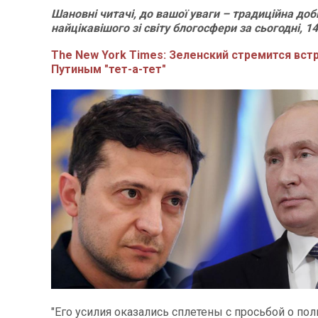
Шановні читачі, до вашої уваги – традиційна доб
найцікавішого зі світу блогосфери за сьогодні, 1
The New York Times: Зеленский стремится вст
Путиным "тет-а-тет"
"Его усилия оказались сплетены с просьбой о по