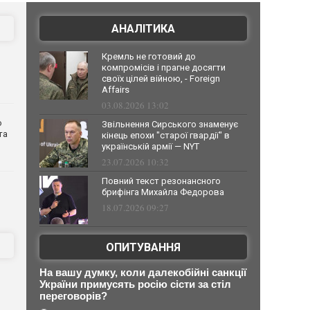
АНАЛІТИКА
Кремль не готовий до
компромісів і прагне досягти
своїх цілей війною, - Foreign
Affairs
03.08.2026 13:02
о
Звільнення Сирського знаменує
та
кінець епохи "старої гвардії" в
українській армії — NYT
23.07.2026 10:32
Повний текст резонансного
брифінга Михайла Федорова
18.07.2026 09:27
ОПИТУВАННЯ
На вашу думку, коли далекобійні санкції
України примусять росію сісти за стіл
переговорів?