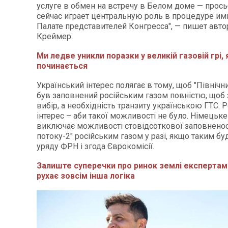
услуге в обмен на встречу в Белом доме — прось
сейчас играет центральную роль в процедуре им
Палате представителей Конгресса", — пишет авт
Креймер.
Ми ледве уникли поразки у великій газовій грі, 
починається
Український інтерес полягає в тому, щоб "Північни
був заповнений російським газом повністю, щоб 
вибір, а необхідність транзиту українською ГТС. 
інтерес – аби такої можливості не було. Німецьк
виключає можливості стовідсоткової заповненост
потоку-2" російським газом у разі, якщо таким б
уряду ФРН і згода Єврокомісії.
Залиште суперечки про ринок землі експертам
рухає зовсім інша логіка