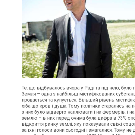
Те, що відбувалось вчора у Раді та під нею, було
Земля – одна з найбільш містифікованих субстанц
продається та купується. Більший рівень містифі
хіба що кров і душа. Тому політики старались на п
з них було відверто наплювати і на фермерів, і на 
землю – в них перед очима була цифра в 73% оп
відкриття ринку землі, яку показували свіжі соц
за їхні голоси вони сьогодні і змагалися. Тому не