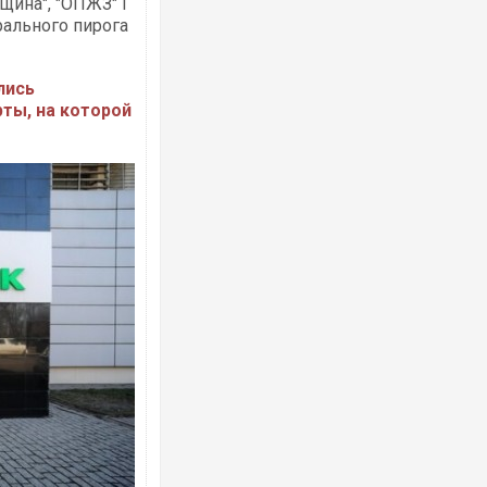
вщина", "ОПЖЗ" і
рального пирога
лись
рты, на которой