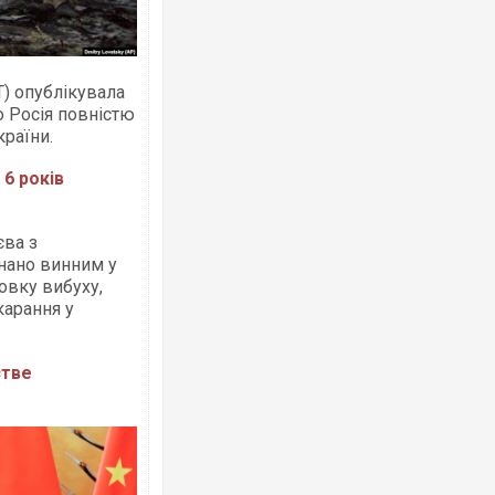
IT) опублікувала
о Росія повністю
раїни.
 6 років
єва з
нано винним у
овку вибуху,
карання у
стве