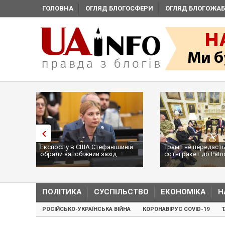
ГОЛОВНА
ОГЛЯД БЛОГОСФЕРИ
ОГЛЯД БЛОГОЖАБ
Експослу в США Стефанішиній
Трамп не передасть
обрали запобіжний захід
сотні ракет до Patri
...
ПОЛІТИКА
СУСПІЛЬСТВО
ЕКОНОМІКА
Н
РОСІЙСЬКО-УКРАЇНСЬКА ВІЙНА
КОРОНАВІРУС COVID-19