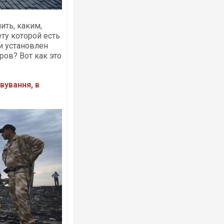
ть, каким,
ету которой есть
 и установлен
ров? Вот как это
вування, в