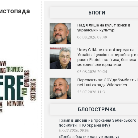
листопада
БЛОГИ
Надія лише на культ жінки в
українській культурі
06.08.2026 08:49
Чому США не готові передати
Україні ліцензію на виробництв
ракет Patriot: політика, безпека 
можливі альтернативи
03.08.2026 20:24
Перспектива: ЗСУ добомблять і
всі інші склади Wildberries
23.07.2026 11:31
БЛОГОСТРІЧКА
Трамп відповів на прохання Зеленського
посилити ППО України (NV)
07.08.2026, 08:00
«Треба зібрати класну команду».