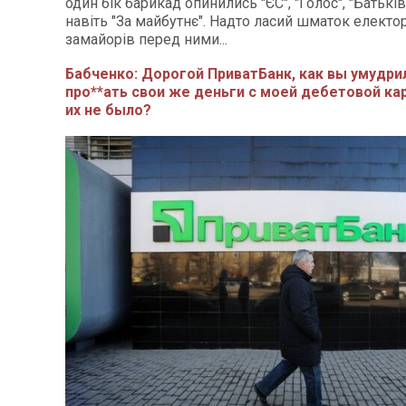
один бік барикад опинились "ЄС", "Голос", "Батькі
навіть "За майбутнє". Надто ласий шматок електо
замайорів перед ними...
Бабченко: Дорогой ПриватБанк, как вы умудри
про**ать свои же деньги с моей дебетовой ка
их не было?