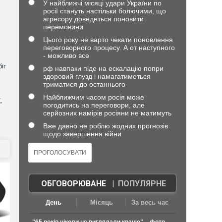
У найближчі місяці удари України по
росії стануть настільки болючими, що
агресору доведеться поновити
перемовини
Цього року не варто чекати поновлення
переговорного процесу. А от наступного
- можливо все
іг
рф навпаки піде на ескалацію попри
здоровий глузд і намагатиметься
триматися до останнього
Найближчим часом росія може
,
погодитись на переговори, але
серйозних намірів росіяни не матимуть
Вже давно не роблю жодних прогнозів
щодо завершення війни
ОБГОВОРЮВАНЕ
|
ПОПУЛЯРНЕ
День
Місяць
За весь час