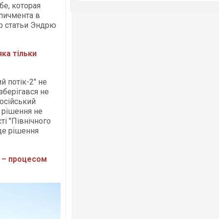
бе, которая
пичмента в
ор статьи Эндрю
яка тільки
й потік-2" не
зберігався не
Російський
е рішення не
і "Північного
уде рішення
 – процесом