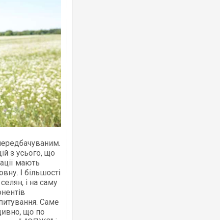
Росія атакувала Суми КАБами: пошко
торговельний центр, будинки, є постр
ФОТО
 передбачуваним.
ій з усього, що
кації мають
овну. І більшості
селян, і на саму
онентів
Топпосадовцю Повітряних Сил вручил
опитування. Саме
підозру
 дивно, що по