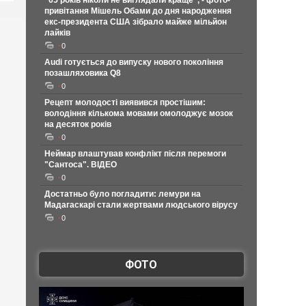
"65 років ніколи не виглядали краще", - фото-
привітання Мішель Обами до дня народження
екс-президента США зібрало майже мільйон
лайків
0
Audi готується до випуску нового покоління
позашляховика Q8
0
Рецепт молодості виявився простішим:
володіння кількома мовами омолоджує мозок
на десяток років
0
Неймар влаштував конфлікт після перемоги
"Сантоса". ВІДЕО
0
Достатньо було погладити: лемури на
Мадагаскарі стали жертвами людського вірусу
0
ФОТО