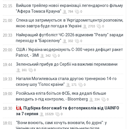
Вийшов трейлер нової екранізації легендарного фільму
21:15
"Афера Томаса Крауна"
784
0
Спека ще затримується: в Укргідрометцентрі розповіли,
21:00
якою завтра буде погода в Україні
2703
0
Найкращий футболіст ЧС-2026 відмовив "Реалу" заради
20:33
переходу в "Барселону"
332
0
США і Україна модернізують С-300 через дефіцит ракет
20:00
Patriot, - ЗМІ
342
0
Зеленський прибув до Сербії на важливі перемовини
19:44
161
0
Наталія Могилевська стала другою тренеркою 14-го
19:33
сезону шоу "Голос країни"
171
0
Російська еліта боїться ФСБ, яка дедалі більше
19:00
виходить з-під контролю, - Bloomberg
334
0
Підбірка блогожаб та фотоприколів від UAINFO
18:30
за 7 серпня
15329
0
"Вони воюють, самі хочуть воювати, бо дурні": у
18:01
Чернівцях водія маршрутки звільнили після