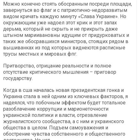
Можно конечно стоять обосранным посреди площади,
завернуться во флаг и с патриотично-недоразвитым
видом кричать каждую минуту «Слава Украине». Но
окружающим уже надоел этот крик и этот запах
дерьма, который не скрыть и не прикрыть даже
штыном мариивановны идущим от придурковатых и
таких же обосравшихся министров, стоящих рядом в
вышиванках из под которых виднеются расписные
трусы местных и мировых фпг.
Притворство, отрицание реальности и полное
отсутствие критического мышления – приговор
государству.
Когда в сша началась новая президентская гонка и
Украина стала в ней одним из ключевых факторов, я
надеялся, что побочным эффектом будет тотальное
разоблачение коррупции и марионеточности
украинской политики и власти, отрезвление
журналистского сообщества, а с ним и украинского
общества в целом. Подъем самоуважения и
обострение чувства собственного и общественного