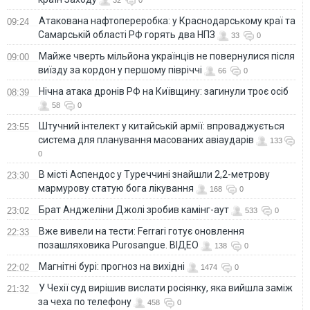
32
0
Атакована нафтопереробка: у Краснодарському краї та
09:24
Самарській області РФ горять два НПЗ
33
0
Майже чверть мільйона українців не повернулися після
09:00
виїзду за кордон у першому півріччі
66
0
Нічна атака дронів РФ на Київщину: загинули троє осіб
08:39
58
0
Штучний інтелект у китайській армії: впроваджується
23:55
система для планування масованих авіаударів
133
0
В місті Аспендос у Туреччині знайшли 2,2-метрову
23:30
мармурову статую бога лікування
168
0
Брат Анджеліни Джолі зробив камінг-аут
23:02
533
0
Вже вивели на тести: Ferrari готує оновлення
22:33
позашляховика Purosangue. ВІДЕО
138
0
Магнітні бурі: прогноз на вихідні
22:02
1474
0
У Чехії суд вирішив вислати росіянку, яка вийшла заміж
21:32
за чеха по телефону
458
0