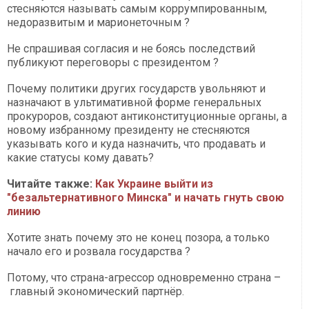
стесняются называть самым коррумпированным,
недоразвитым и марионеточным ?
Не спрашивая согласия и не боясь последствий
публикуют переговоры с президентом ?
Почему политики других государств увольняют и
назначают в ультимативной форме генеральных
прокуроров, создают антиконституционные органы, а
новому избранному президенту не стесняются
указывать кого и куда назначить, что продавать и
какие статусы кому давать?
Читайте также:
Как Украине выйти из
"безальтернативного Минска" и начать гнуть свою
линию
Хотите знать почему это не конец позора, а только
начало его и розвала государства ?
Потому, что страна-агрессор одновременно страна –
главный экономический партнёр.