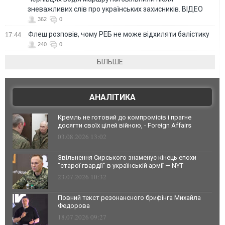
зневажливих слів про українських захисників. ВІДЕО
362
0
Флеш розповів, чому РЕБ не може відхиляти балістику
17:44
240
0
БІЛЬШЕ
АНАЛІТИКА
Кремль не готовий до компромісів і прагне
досягти своїх цілей війною, - Foreign Affairs
03.08.2026 13:02
Звільнення Сирського знаменує кінець епохи
"старої гвардії" в українській армії — NYT
23.07.2026 10:32
Повний текст резонансного брифінга Михайла
Федорова
18.07.2026 09:27