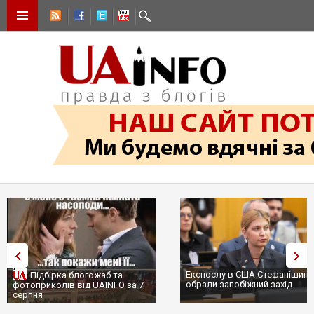
Експослу в США Стефанішині
Підбірка блогожаб та
обрали запобіжний захід
фотоприколів від UAINFO за 7
серпня