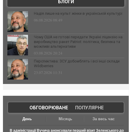
БЛОГИ
Надія лише на культ жінки в українській культурі
06.08.2026 08:49
Чому США не готові передати Україні ліцензію на
виробництво ракет Patriot: політика, безпека та
можливі альтернативи
03.08.2026 20:24
Перспектива: ЗСУ добомблять і всі інші склади
Wildberries
23.07.2026 11:31
ОБГОВОРЮВАНЕ
|
ПОПУЛЯРНЕ
День
Місяць
За весь час
В адміністрації Вучича анонсували перший візит Зеленського до