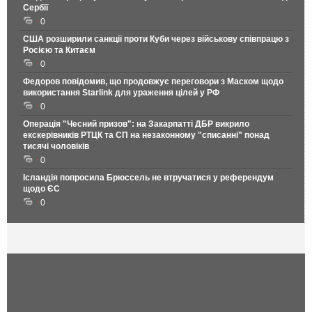
Сербії
0
США розширили санкції проти Куби через військову співпрацю з
Росією та Китаєм
0
Федоров повідомив, що продовжує переговори з Маском щодо
використання Starlink для ураження цілей у РФ
0
Операція "Чесний призов": на Закарпатті ДБР викрило
екскерівників РТЦК та СП на незаконному "списанні" понад
тисячі чоловіків
0
Ісландія попросила Брюссель не втручатися у референдум
щодо ЄС
0