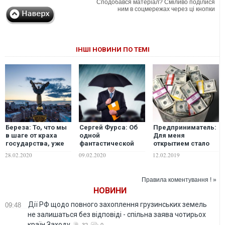
Сподобався матеріал? Сміливо поділися
ним в соцмережах через ці кнопки
ІНШІ НОВИНИ ПО ТЕМІ
Береза: То, что мы
Сергей Фурса: Об
Предприниматель:
в шаге от краха
одной
Для меня
государства, уже
фантастической
открытием стало
грустно
истории,
то, что любое
28.02.2020
09.02.2020
12.02.2019
констатируют даже
произошедшей в
государство для
наши западные
далекой
бизнесмена не
партнеры
африканской
сахар. У других не
Правила коментування ! »
стране, которая
легче
НОВИНИ
совсем (не)похожа
на Украину
Дії РФ щодо повного захоплення грузинських земель
09:48
не залишаться без відповіді - спільна заява чотирьох
країн Заходу