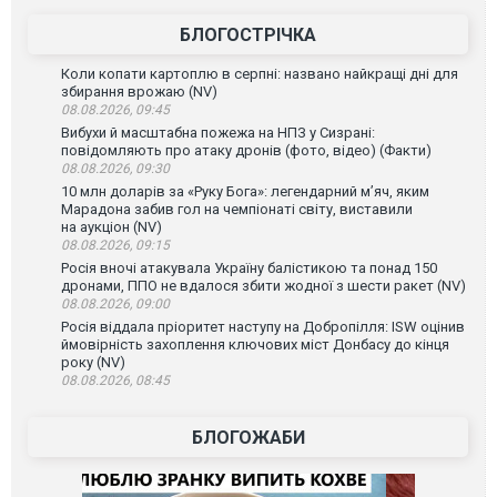
БЛОГОСТРІЧКА
Коли копати картоплю в серпні: названо найкращі дні для
збирання врожаю (NV)
08.08.2026, 09:45
Вибухи й масштабна пожежа на НПЗ у Сизрані:
повідомляють про атаку дронів (фото, відео) (Факти)
08.08.2026, 09:30
10 млн доларів за «Руку Бога»: легендарний м’яч, яким
Марадона забив гол на чемпіонаті світу, виставили
на аукціон (NV)
08.08.2026, 09:15
Росія вночі атакувала Україну балістикою та понад 150
дронами, ППО не вдалося збити жодної з шести ракет (NV)
08.08.2026, 09:00
Росія віддала пріоритет наступу на Добропілля: ISW оцінив
ймовірність захоплення ключових міст Донбасу до кінця
року (NV)
08.08.2026, 08:45
БЛОГОЖАБИ