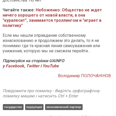
достоинства. Но нет.
Читайте также:
Небоженко: Общество не ждет
ничего хорошего от новой власти, а она
"куралесит", занимается троллингом и "играет в
политику"
Если мы нашли оправдание собственному
изнасилованию и продолжаем это делать, то я не
понимаю где та красная линия самоуважения или
унижения, которую мы не сможем перейти...
Підписуйся на сторінки UAINFO
у
Facebook
,
Twitter
і
Y
ouTube
Володимир ПОЛОЧАНІНОВ
Повідомити про помилку - Виділіть орфографічну
помилку мишею і натисніть Ctrl + Enter
государство
коррупция
экономический партнер