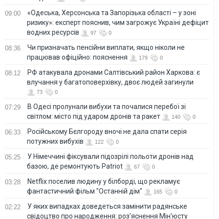
«Одеська, Херсонська та Запорізька області – у зоні
09:00
ризику»: експерт пояснив, чим загрожує Україні дефіцит
водних ресурсів
97
0
Чи призначать пенсійни виплати, якщо ніколи не
08:36
працював офіційно: пояснення
179
0
РФ атакувала дронами Салтівський район Харкова: є
08:12
влучання у багатоповерхівку, двоє людей загинули
73
0
В Одесі пролунали вибухи та почалися перебої зі
07:29
світлом: місто під ударом дронів та ракет
140
0
Російському Бєлгороду вночі не дала спати серія
06:33
потужних вибухів
122
0
У Німеччині фіксували підозрілі польоти дронів над
05:25
базою, де ремонтують Patriot
67
0
Netflix поселив людину у білборді, що рекламує
03:28
фантастичний фільм "Останній дім"
165
0
У яких випадках доведеться замінити радянське
02:22
свідоцтво про народження: роз'яснення Мін'юсту