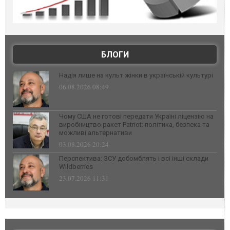
БЛОГИ
Надія лише на культ жінки в українській культурі
06.08.2026 08:49
Чому США не готові передати Україні ліцензію на
виробництво ракет Patriot: політика, безпека та
можливі альтернативи
03.08.2026 20:24
Перспектива: ЗСУ добомблять і всі інші склади
Wildberries
23.07.2026 11:31