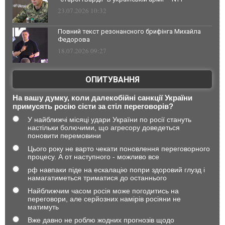
23.07.2026 10:32
Повний текст резонансного брифінга Михайла
Федорова
18.07.2026 09:27
ОПИТУВАННЯ
На вашу думку, коли далекобійні санкції України
примусять росію сісти за стіл переговорів?
У найближчі місяці удари України по росії стануть
настільки болючими, що агресору доведеться
поновити перемовини
Цього року не варто чекати поновлення переговорного
процесу. А от наступного - можливо все
рф навпаки піде на ескалацію попри здоровий глузд і
намагатиметься триматися до останнього
Найближчим часом росія може погодитись на
переговори, але серйозних намірів росіяни не
матимуть
Вже давно не роблю жодних прогнозів щодо