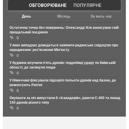
ОБГОВОРЮВАНЕ
|
ПОПУЛЯРНЕ
День
Місяць
За весь час
Остаточна точка без повернень: Олександр Усік анонсував свій
прощальний поєдинок
0
У яких випадках доведеться замінити радянське свідоцтво про
народження: роз'яснення Мін'юсту
0
У будинок влучили п'ять дронів: подробиці удару по Київській
області, де загинули люди
0
У Німеччині фіксували підозрілі польоти дронів над базою, де
ремонтують Patriot
0
Окупанти за ніч випустили 6 «Іскандерів», ракети С-400 та понад
150 дронів різного типу
0