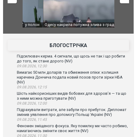
": у полон
Одесу накрила потужна злива з градом та
Вже вивели 
в тезка
ураганним вітром
позашляхов
лаха
БЛОГОСТРІЧКА
Підсилювач керма. 4 сигнали, що щось не так і що робити
до того, як стане дорого (NV)
09.08.2026, 12:30
Вимагає 50 млн доларів та обмеження опіки: колишня
наречена Дончича подала новий позов проти зірки НБА
(NV)
09.08.2026, 12:15
Шість найкорисніших видів бобових для здоров’я — та що
з ними можна приготувати (NV)
09.08.2026, 12:00
Підрахували витрати, але забули про прибуток. Дипломат
змінив уявлення про допомогу Польщі Україні (NV)
09.08.2026, 11:45
Феномен зміщеного фокуса. Яку помилку ми часто робимо,
намагаючись змінити своє життя (NV)
09.08.2026, 11:30