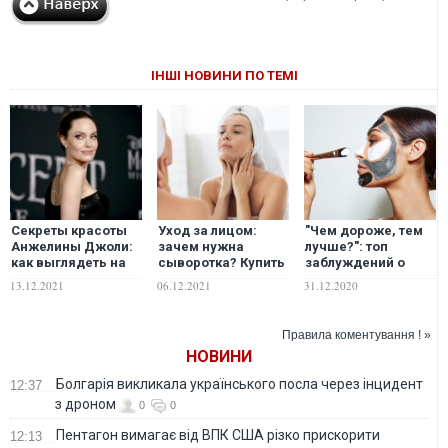
ІНШІ НОВИНИ ПО ТЕМІ
Секреты красоты
Уход за лицом:
"Чем дороже, тем
Анжелины Джоли:
зачем нужна
лучше?": топ
как выглядеть на
сыворотка? Купить
заблуждений о
15 лет моложе?
или игнорировать?
косметике
13.12.2021
06.12.2021
31.12.2020
Правила коментування ! »
НОВИНИ
Болгарія викликала українського посла через інцидент
12:37
з дроном
0
0
Пентагон вимагає від ВПК США різко прискорити
12:13