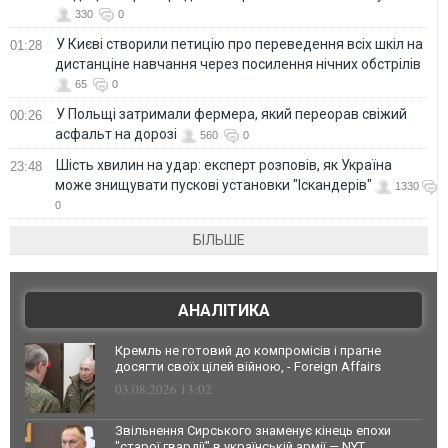
330
0
У Києві створили петицію про переведення всіх шкіл на
01:28
дистанціне навчання через посилення нічних обстрілів
65
0
У Польщі затримали фермера, який переорав свіжий
00:26
асфальт на дорозі
560
0
Шість хвилин на удар: експерт розповів, як Україна
23:48
може знищувати пускові установки "Іскандерів"
1330
0
БІЛЬШЕ
АНАЛІТИКА
Кремль не готовий до компромісів і прагне
досягти своїх цілей війною, - Foreign Affairs
03.08.2026 13:02
Звільнення Сирського знаменує кінець епохи
"старої гвардії" в українській армії — NYT