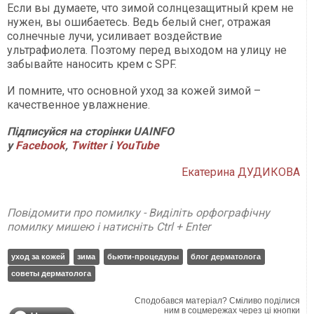
Если вы думаете, что зимой солнцезащитный крем не
нужен, вы ошибаетесь. Ведь белый снег, отражая
солнечные лучи, усиливает воздействие
ультрафиолета. Поэтому перед выходом на улицу не
забывайте наносить крем с SPF.
И помните, что основной уход за кожей зимой –
качественное увлажнение.
Підписуйся на сторінки UAINFO
у
Facebook
,
Twitter
і
Y
ouTube
Екатерина ДУДИКОВА
Повідомити про помилку - Виділіть орфографічну
помилку мишею і натисніть Ctrl + Enter
уход за кожей
зима
бьюти-процедуры
блог дерматолога
советы дерматолога
Сподобався матеріал? Сміливо поділися
ним в соцмережах через ці кнопки