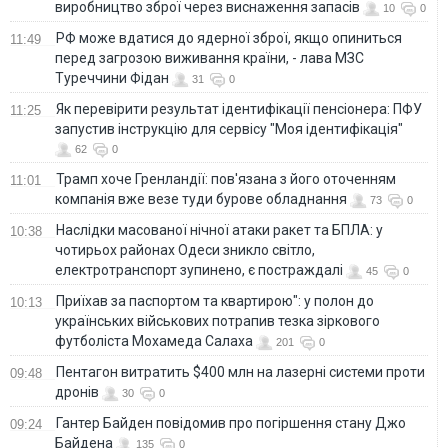
виробництво зброї через виснаження запасів
10
0
РФ може вдатися до ядерної зброї, якщо опиниться
11:49
перед загрозою виживання країни, - лава МЗС
Туреччини Фідан
31
0
Як перевірити результат ідентифікації пенсіонера: ПФУ
11:25
запустив інструкцію для сервісу "Моя ідентифікація"
62
0
Трамп хоче Гренландії: пов'язана з його оточенням
11:01
компанія вже везе туди бурове обладнання
73
0
Наслідки масованої нічної атаки ракет та БПЛА: у
10:38
чотирьох районах Одеси зникло світло,
електротранспорт зупинено, є постраждалі
45
0
Приїхав за паспортом та квартирою": у полон до
10:13
українських військових потрапив тезка зіркового
футболіста Мохамеда Салаха
201
0
Пентагон витратить $400 млн на лазерні системи проти
09:48
дронів
30
0
Гантер Байден повідомив про погіршення стану Джо
09:24
Байдена
135
0