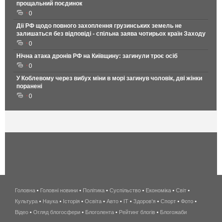
прощальний поєдинок
0
Дії РФ щодо повного захоплення грузинських земель не
залишаться без відповіді - спільна заява чотирьох країн Заходу
0
Нічна атака дронів РФ на Київщину: загинули троє осіб
0
У Коблевому через вибух міни в морі загинув чоловік, дві жінки
поранені
0
Головна
•
Головні новини
•
Політика
•
Суспільство
•
Економіка
беспроводной
•
Світ
•
Культура
•
Наука
•
Історія
•
Освіта
•
Авто
•
IT
•
Здоров'я
интернет
•
Спорт
•
Фото
•
Відео
•
Огляд блогосфери
•
Блоголента
•
Рейтинг блогів
киев
•
Блогожаби