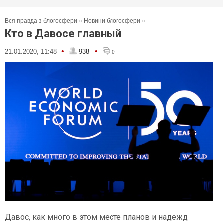
Вся правда з блогосфери
»
Новини блогосфери
»
Кто в Давосе главный
•
•
21.01.2020, 11:48
938
0
Давос, как много в этом месте планов и надежд