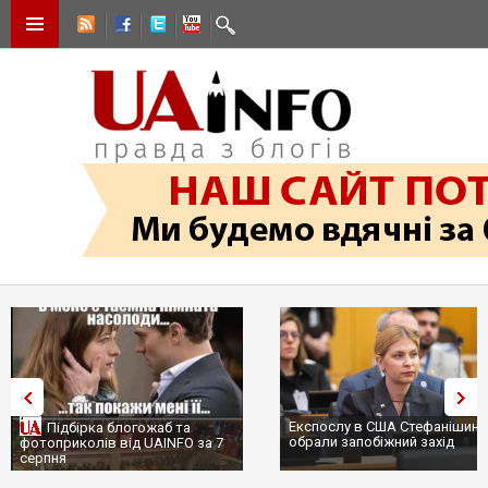
Експослу в США Стефанішиній
Підбірка блогожаб та
обрали запобіжний захід
фотоприколів від UAINFO за 7
серпня