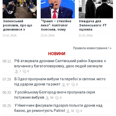
Зеленський
"Трамп – стихійне
Невдача для
розповів, про що
лихо": політолог
Зеленського: FT
домовився з
пояснив, чому
оцінила
Трампом у Давосі
критики не знають,
переговори з
23.01.2026
22.01.2026
22.01.2026
як його зупинити
Трампом у Давосі
Правила коментування ! »
НОВИНИ
РФ атакувала дронами Салтівський район Харкова: є
08:12
влучання у багатоповерхівку, двоє людей загинули
7
0
В Одесі пролунали вибухи та перебої зі світлом: місто
07:29
під ударом дронів та ракет
67
0
У російському Бєлгороді вночі пролунала серія
06:33
потужних вибухів
58
0
У Німеччині фіксували підозрілі польоти дронів над
05:25
базою, де ремонтують Patriot
32
0