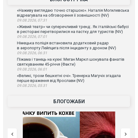
«Наживу виглядаю точно старшою». Наталія Могилевська
відреагувала на обговорення її зовнішності (NV)
09.08.2026, 07:31
«Живий театр» чи суперечливий тренд:. Як італійські бабусі
в ресторані перетворилися на пастку для туристів (NV)
09.08.2026, 07:01
Німецька поліція встановила додатковий радар
в аеропорту Лейпцига після інциденту з дроном (NV)
09.08.2026, 06:31
Піжама і танець на кухні: Меган Маркл шокувала фанатів
святкуванням 45-річчя (Факти)
09.08.2026, 06:01
«Великі, трохи бешкетні очі». Тренерка Магучіх згадала
перше враження від Ярослави (NV)
09.08.2026, 05:31
БЛОГОЖАБИ