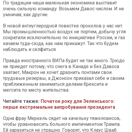
По традиции наша маленькая экономика выставит
очень сильную команду. Возьмем Давос числом. И не
умничая, как другие.
В новой антиуглеродной повестке проколов у нас нет.
Мы промышленностью воздух не портим, добычу угля
сократили исключительно по инициативе России, и газ
качаем туда-сюда, как нам прикажут. Так что будем
наблюдать и селфиться.
Правда иностранного ВИПа будет не так много. Трюдо
не приедет потому, что снега в Канаде и без Давоса
хватает, Макрон не хочет дразнить понтами свои
трудовые резервы, а Джонсон приказал себе и своим
приближенным заниматься делами брексита и
мегсита по месту жительства.
Читайте также:
Початок року для Зеленського:
перше екстремальне випробування президента
Одна фрау Меркель сядет на качельку тяжеловесов,
чтобы уравновесить больного импичментом Трампа.
Ей заразиться не страшно. Говорят, что Клаус Шваб