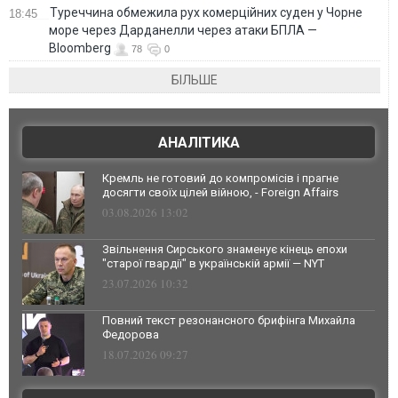
Туреччина обмежила рух комерційних суден у Чорне
18:45
море через Дарданелли через атаки БПЛА —
Bloomberg
78
0
БІЛЬШЕ
АНАЛІТИКА
Кремль не готовий до компромісів і прагне
досягти своїх цілей війною, - Foreign Affairs
03.08.2026 13:02
Звільнення Сирського знаменує кінець епохи
"старої гвардії" в українській армії — NYT
23.07.2026 10:32
Повний текст резонансного брифінга Михайла
Федорова
18.07.2026 09:27