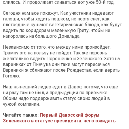
слилось. И продолжает сливаться вот уже 50-й год.
Сегодня нам все покажут. Как участники надевают
галоши, чтобы ходить пешком, не портя снег, как
плотоядные кушают вегетарианские блюда, как будут
водить по коридорам маленькую Грету, чтобы не
напоролась на большого Дональда.
Независимо от того, что между ними произойдет,
Трампу это на пользу не пойдет. Так же порознь
желательно водить Порошенко и Зеленского. Хотя на
варениках от Пинчука они таки могут пересечься.
Вареники ж сближают после Рождества, если верить
Гоголю.
Наш нынешний лидер едет в Давос, потому, что еще
ни разу там не был, а предыдущий по привычке.
Обоим надо поддерживать статус своих людей в
чужой компании.
Читайте также:
Первый Давосский форум
Зеленского в статусе президента: чего ожидать