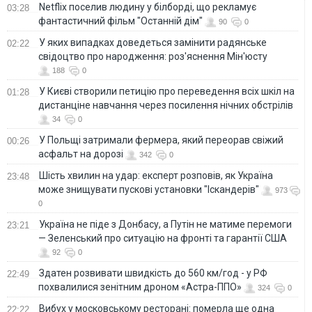
Netflix поселив людину у білборді, що рекламує
03:28
фантастичний фільм "Останній дім"
90
0
У яких випадках доведеться замінити радянське
02:22
свідоцтво про народження: роз'яснення Мін'юсту
188
0
У Києві створили петицію про переведення всіх шкіл на
01:28
дистанціне навчання через посилення нічних обстрілів
34
0
У Польщі затримали фермера, який переорав свіжий
00:26
асфальт на дорозі
342
0
Шість хвилин на удар: експерт розповів, як Україна
23:48
може знищувати пускові установки "Іскандерів"
973
0
Україна не піде з Донбасу, а Путін не матиме перемоги
23:21
— Зеленський про ситуацію на фронті та гарантії США
92
0
Здатен розвивати швидкість до 560 км/год - у РФ
22:49
похвалилися зенітним дроном «Астра-ППО»
324
0
Вибух у московському ресторані: померла ще одна
22:22