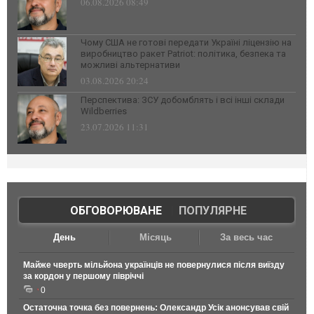
06.08.2026 08:49
Чому США не готові передати Україні ліцензію на
виробництво ракет Patriot: політика, безпека та
можливі альтернативи
03.08.2026 20:24
Перспектива: ЗСУ добомблять і всі інші склади
Wildberries
23.07.2026 11:31
ОБГОВОРЮВАНЕ
|
ПОПУЛЯРНЕ
День
Місяць
За весь час
Майже чверть мільйона українців не повернулися після виїзду
за кордон у першому півріччі
0
Остаточна точка без повернень: Олександр Усік анонсував свій