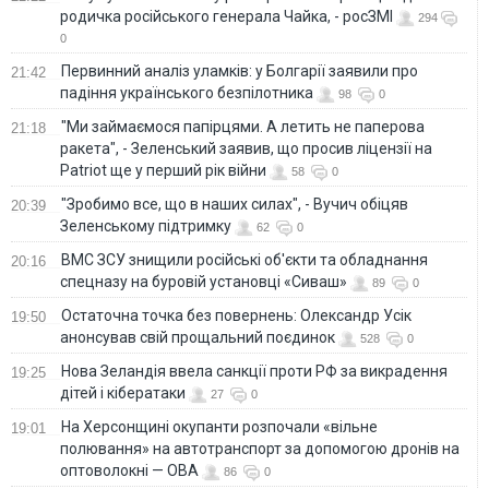
родичка російського генерала Чайка, - росЗМІ
294
0
Первинний аналіз уламків: у Болгарії заявили про
21:42
падіння українського безпілотника
98
0
"Ми займаємося папірцями. А летить не паперова
21:18
ракета", - Зеленський заявив, що просив ліцензії на
Patriot ще у перший рік війни
58
0
"Зробимо все, що в наших силах", - Вучич обіцяв
20:39
Зеленському підтримку
62
0
ВМС ЗСУ знищили російські об'єкти та обладнання
20:16
спецназу на буровій установці «Сиваш»
89
0
Остаточна точка без повернень: Олександр Усік
19:50
анонсував свій прощальний поєдинок
528
0
Нова Зеландія ввела санкції проти РФ за викрадення
19:25
дітей і кібератаки
27
0
На Херсонщині окупанти розпочали «вільне
19:01
полювання» на автотранспорт за допомогою дронів на
оптоволокні — ОВА
86
0