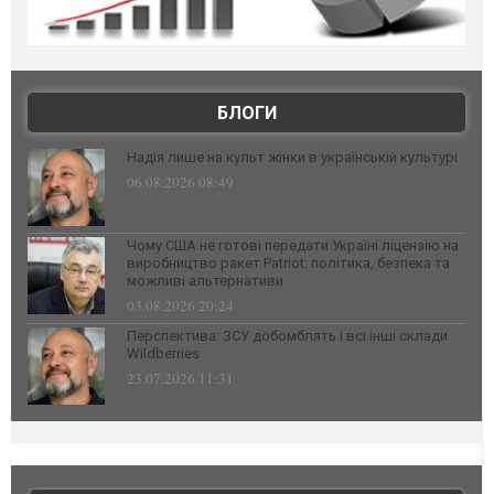
БЛОГИ
Надія лише на культ жінки в українській культурі
06.08.2026 08:49
Чому США не готові передати Україні ліцензію на
виробництво ракет Patriot: політика, безпека та
можливі альтернативи
03.08.2026 20:24
Перспектива: ЗСУ добомблять і всі інші склади
Wildberries
23.07.2026 11:31