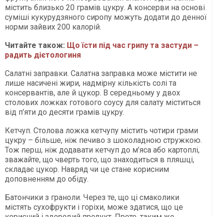
містить близько 20 грамів цукру. А консерви на основі
суміші кукурудзяного сиропу можуть додати до денної
норми зайвих 200 калорій.
Читайте також:
Що їсти під час грипу та застуди –
радить дієтологиня
Салатні заправки. Салатна заправка може містити не
лише насичені жири, надмірну кількість солі та
консервантів, але й цукор. В середньому у двох
столових ложках готового соусу для салату міститься
від п’яти до десяти грамів цукру.
Кетчуп. Столова ложка кетчупу містить чотири грами
цукру – більше, ніж печиво з шоколадною стружкою.
Тож перш, ніж додавати кетчуп до м’яса або картоплі,
зважайте, що чверть того, що знаходиться в пляшці,
складає цукор. Навряд чи це стане корисним
доповненням до обіду.
Батончики з граноли. Через те, що ці смаколики
містять сухофрукти і горіхи, може здатися, що це
корисний і здоровий продукт. Проте, таким же