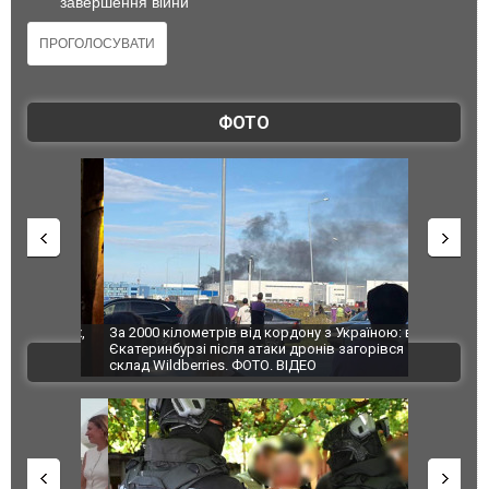
завершення війни
ФОТО
по Сумах,
За 2000 кілометрів від кордону з Україною: в
"Мої іграш
траждали
Єкатеринбурзі після атаки дронів загорівся
суперкарів
ВІДЕО
ині. ФОТО
склад Wildberries. ФОТО. ВІДЕО