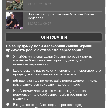
23.07.2026 10:32
Повний текст резонансного брифінга Михайла
Федорова
18.07.2026 09:27
ОПИТУВАННЯ
На вашу думку, коли далекобійні санкції України
примусять росію сісти за стіл переговорів?
У найближчі місяці удари України по росії стануть
настільки болючими, що агресору доведеться
поновити перемовини
Цього року не варто чекати поновлення переговорного
процесу. А от наступного - можливо все
рф навпаки піде на ескалацію попри здоровий глузд і
намагатиметься триматися до останнього
Найближчим часом росія може погодитись на
переговори, але серйозних намірів росіяни не
матимуть
Вже давно не роблю жодних прогнозів щодо