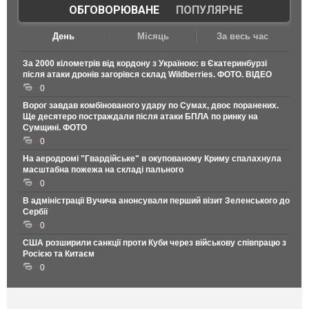
ОБГОВОРЮВАНЕ
|
ПОПУЛЯРНЕ
День
Місяць
За весь час
За 2000 кілометрів від кордону з Україною: в Єкатеринбурзі
після атаки дронів загорівся склад Wildberries. ФОТО. ВІДЕО
0
Ворог завдав комбінованого удару по Сумах, двоє поранених.
Ще десятеро постраждали після атаки БПЛА по ринку на
Сумщині. ФОТО
0
На аеродромі "Гвардійське" в окупованому Криму спалахнула
масштабна пожежа на складі пального
0
В адміністрації Вучича анонсували перший візит Зеленського до
Сербії
0
США розширили санкції проти Куби через військову співпрацю з
Росією та Китаєм
0