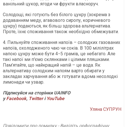
ванільний цукор, ягоди чи фрукти власноруч.
Солодощі, які готують без білого цукру (зокрема з
додаванням меду, агавового сиропу, коричневого
цукру) подаються, як більш здорова альтернатива.
Проте, їхнє споживання також необхідно обмежувати.
4. Пильнуйте споживання напоїв – солодких газованих
напоїв, охолодженого чаю чи соків. В 100 мілілітрах
напою цукру може бути 4−5 грамів, це небагато. Але
такі напої ми п'ємо склянками і цілими пляшками.
Пам’ятайте, що найкращий напій – це вода. Як
альтернативу солодким напоям варто обирати у
закладах харчування або ж готувати вдома несолодкі
лимонади чи узвар.
Підписуйся на сторінки UAINFO
у
Facebook
,
Twitter
і
YouTube
Уляна СУПРУН
Повідомити про помилку - Виділіть орфографічну