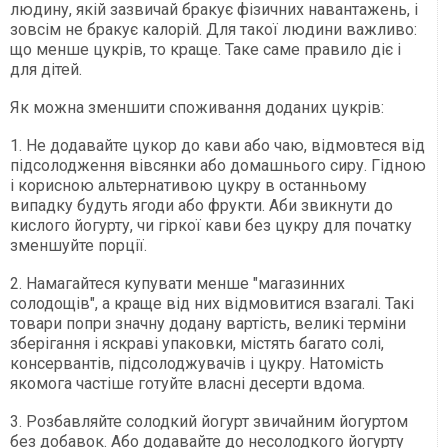
людину, якій зазвичай бракує фізичних навантажень, і
зовсім не бракує калорій. Для такої людини важливо:
що менше цукрів, то краще. Таке саме правило діє і
для дітей.
Як можна зменшити споживання доданих цукрів:
1. Не додавайте цукор до кави або чаю, відмовтеся від
підсолодження вівсянки або домашнього сиру. Гідною
і корисною альтернативою цукру в останньому
випадку будуть ягоди або фрукти. Аби звикнути до
кислого йогурту, чи гіркої кави без цукру для початку
зменшуйте порції.
2. Намагайтеся купувати менше "магазинних
солодощів", а краще від них відмовитися взагалі. Такі
товари попри значну додану вартість, великі терміни
зберігання і яскраві упаковки, містять багато солі,
консервантів, підсолоджувачів і цукру. Натомість
якомога частіше готуйте власні десерти вдома.
3. Розбавляйте солодкий йогурт звичайним йогуртом
без добавок. Або додавайте до несолодкого йогурту