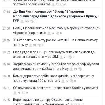
постачає російський газ
62
0
До Дня Ялти: оператори "Group 13" провели
17:14
морський парад біля південного узбережжя Криму, -
ГУР
345
0
Поліція Іспанії викрила масштабну мережу контрабанди
17:00
мігрантів і наркотиків
52
0
У ЗСУ розкрили мету російських ДРГ на Вовчанському
16:45
напрямку
94
0
Після ударів по НПЗ у Росії хочуть знизити вимоги до
16:32
якості авіапального — росЗМІ
71
0
Жертв вкусили комарі: у Україні за пів року зафіксували
16:16
два випадки гарячки Західного Нілу
99
0
Командира артилерійського дивізіону підозрюють у
16:08
продажу понад 100 кг тротилу
77
0
ЄС прискорить розгортання власного Starlink у космосі
16:01
73
0
Ворог вдарив по центру Одеси: пошкоджено
15:55
футбольний стадіон "Чорноморець"
76
0