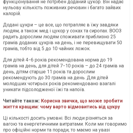
функціонування не потрібен доданий цукор. Він надає
нульову кількість поживних речовин і багато зайвих
калорій.
Додані цукри – це все, що потрапляє в їжу завдяки
людям, а також мед і цукор у соках та сиропах. ВООЗ
радить дорослим людям споживати приблизно 25
грамів доданих цукрів на день, і не перевищувати 50
грамів, тобто від 5 до 10 чайних ложок.
Для дітей 4−6 років рекомендована норма до 19
грамів на день, для дітей 7−10 років – до 24 грамів на
день, дітям старше 11 років та дорослим
рекомендують до 30 грамів на день. Для дітей
молодших чотирьох років рекомендовано взагалі
уникати підсолодженої їжі та напоїв.
Читайте також:
Корисна звичка, що може зробити
життя кращим: чому варто відмовитись від цукру
Ці кількості досить умовні. Всі люди різняться за
вагою та енергетичними витратами. Коли ми говоримо
про офіційні норми та поради, то маємо на увазі