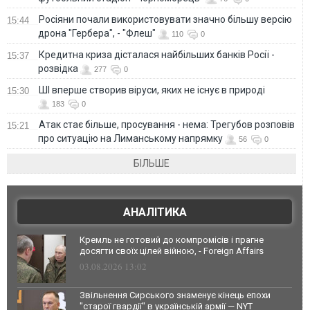
Росіяни почали використовувати значно більшу версію
15:44
дрона "Гербера", - "Флеш"
110
0
Кредитна криза дісталася найбільших банків Росії -
15:37
розвідка
277
0
ШІ вперше створив віруси, яких не існує в природі
15:30
183
0
Атак стає більше, просування - нема: Трегубов розповів
15:21
про ситуацію на Лиманському напрямку
56
0
БІЛЬШЕ
АНАЛІТИКА
Кремль не готовий до компромісів і прагне
досягти своїх цілей війною, - Foreign Affairs
03.08.2026 13:02
Звільнення Сирського знаменує кінець епохи
"старої гвардії" в українській армії — NYT