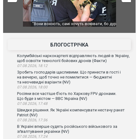
ливі
"Вони воюють, самі хочуть воювати, бо дурні": у
В окупован
Чернівцях водія маршрутки звільнили після
порт: над 
зневажливих слів про українських захисників.
ВІДЕО
ВІДЕО
БЛОГОСТРІЧКА
Колумбійські наркокартелі відправляють людей в Україну,
щоб освоїти технології бойових дронів (Факти)
07.08.2026, 18:12
Зробить господарів щасливими. Що принести в гості і
на вечерю, щоб точно не помилитися — бюджетні
та неочевидні варіанти (NV)
07.08.2026, 18:00
Росіяни все частіше бʼють по Харкову FPV-дронами.
Що буде з містом — ВВС Україна (NV)
07.08.2026, 17:48
Швидке рішення. Як Україні компенсувати нестачу ракет
Patriot (NV)
07.08.2026, 17:36
В Україні вперше судять російського військового за
зґвалтування українки (NV)
07.08.2026, 17:24