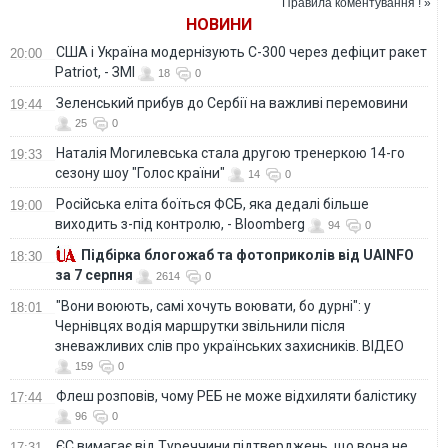
Правила коментування ! »
НОВИНИ
США і Україна модернізують С-300 через дефіцит ракет
20:00
Patriot, - ЗМІ
18
0
Зеленський прибув до Сербії на важливі перемовини
19:44
25
0
Наталія Могилевська стала другою тренеркою 14-го
19:33
сезону шоу "Голос країни"
14
0
Російська еліта боїться ФСБ, яка дедалі більше
19:00
виходить з-під контролю, - Bloomberg
94
0
Підбірка блогожаб та фотоприколів від UAINFO
18:30
за 7 серпня
2614
0
"Вони воюють, самі хочуть воювати, бо дурні": у
18:01
Чернівцях водія маршрутки звільнили після
зневажливих слів про українських захисників. ВІДЕО
159
0
Флеш розповів, чому РЕБ не може відхиляти балістику
17:44
96
0
ЄС вимагає від Туреччини підтверджень, що вона не
17:31