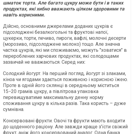
шматок торта. Але багато цукру може бути і в таких
продуктах, які хибно вважають цілком здоровими та
навіть корисними.
Дійсно, основними джерелами доданих цукрів є
підсолоджені безалкогольні та фруктові напої,
цукерки, торти, печиво, пироги, вафлі, молочні десерти
(морозиво, підсолоджене молоко) тощо. Але значна
частка цукрів, які ми споживаємо, можуть "ховатися" в
перероблених харчових продуктах, які солодощами
зазвичай не вважаються. Серед них:
Солодкий йогурт. На перший погляд, йогурт зі злаками,
кіноа чи ягодами здається поживною і корисною їжею.
Проте в одній його склянці в середньому міститься
15−20 грамів цукру, а півлітрова упаковка
перевищуватиме максимальну денну норму
споживання цукру в кілька разів. Така користь – дуже
сумнівна.
Консервовані фрукти. Овочі та фрукти мають входити
до щоденного раціону. Але завжди краще з'їсти свіжий
фрукт, аніж його консервований аналог. Одна банка