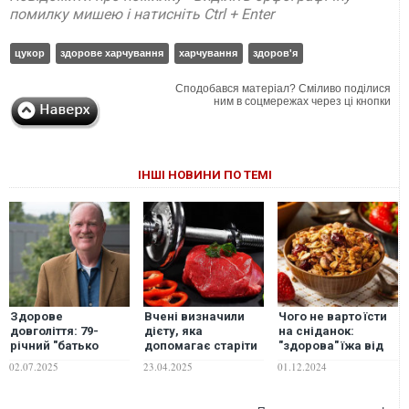
помилку мишею і натисніть Ctrl + Enter
цукор
здорове харчування
харчування
здоров'я
Сподобався матеріал? Сміливо поділися
ним в соцмережах через ці кнопки
ІНШІ НОВИНИ ПО ТЕМІ
Здорове
Вчені визначили
Чого не варто їсти
довголіття: 79-
дієту, яка
на сніданок:
річний "батько
допомагає старіти
"здорова" їжа від
функціональної
здоровими
якої краще
02.07.2025
23.04.2025
01.12.2024
медицини"
відмовитись
розповів про свій
розпорядок дня