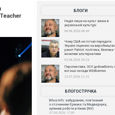
0
БЛОГИ
 Teacher
Надія лише на культ жінки в
українській культурі
06.08.2026 08:49
Чому США не готові передати
Україні ліцензію на виробництв
ракет Patriot: політика, безпека 
можливі альтернативи
03.08.2026 20:24
Перспектива: ЗСУ добомблять і
всі інші склади Wildberries
23.07.2026 11:31
БЛОГОСТРІЧКА
Bihus.Info: забудовник, пов’язаний
з оточенням Єрмака та Медведчука,
зупинив роботи в Києві (NV)
07.08.2026, 17:00