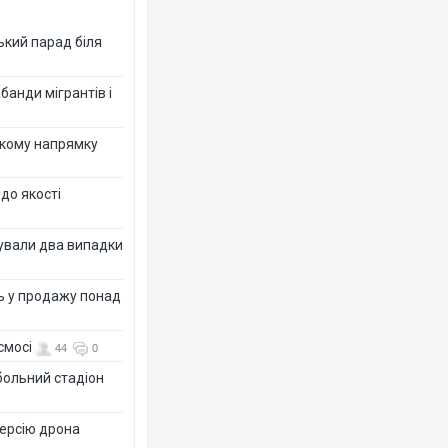
ький парад біля
банди мігрантів і
ькому напрямку
 до якості
ксували два випадки
ь у продажу понад
смосі
44
0
больний стадіон
версію дрона