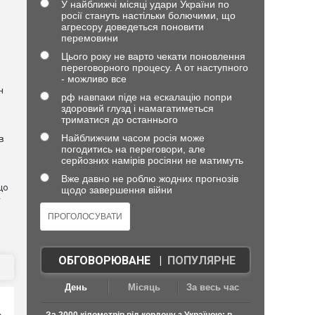
У найближчі місяці удари України по
росії стануть настільки болючими, що
агресору доведеться поновити
перемовини
Цього року не варто чекати поновлення
переговорного процесу. А от наступного
- можливо все
н
рф навпаки піде на ескалацію попри
здоровий глузд і намагатиметься
триматися до останнього
Найближчим часом росія може
в
погодитись на переговори, але
серйозних намірів росіяни не матимуть
Вже давно не роблю жодних прогнозів
що
щодо завершення війни
—
ОБГОВОРЮВАНЕ
|
ПОПУЛЯРНЕ
День
Місяць
За весь час