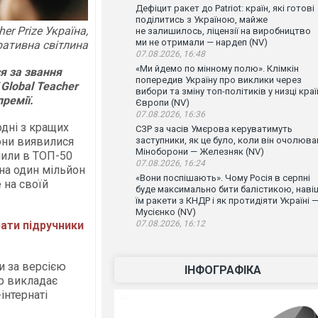
Дефіцит ракет до Patriot: країн, які готові
поділитись з Україною, майже
er Prize Україна,
не залишилось, ліцензії на виробництво
ми не отримали — нардеп (NV)
ративна світлина
07.08.2026, 16:48
«Ми йдемо по мінному полю». Клімкін
я за звання
попередив Україну про виклики через
Global Teacher
вибори та зміну топ-політиків у низці краї
премії.
Європи (NV)
07.08.2026, 16:36
одні з кращих
СЗР за часів Умєрова керуватимуть
вони виявилися
заступники, як це було, коли він очолюва
Міноборони — Железняк (NV)
пили в ТОП-50
07.08.2026, 16:24
 на один мільйон
«Вони поспішають». Чому Росія в серпні
e на своїй
буде максимально бити балістикою, наві
їм ракети з КНДР і як протидіяти Україні 
Мусієнко (NV)
рати підручники
07.08.2026, 16:12
и за версією
ІНФОГРАФІКА
др викладає
інтернаті