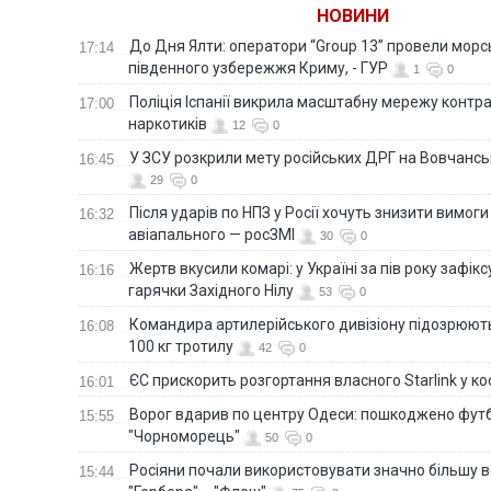
НОВИНИ
До Дня Ялти: оператори “Group 13” провели морс
17:14
південного узбережжя Криму, - ГУР
1
0
Поліція Іспанії викрила масштабну мережу контра
17:00
наркотиків
12
0
У ЗСУ розкрили мету російських ДРГ на Вовчанс
16:45
29
0
Після ударів по НПЗ у Росії хочуть знизити вимоги
16:32
авіапального — росЗМІ
30
0
Жертв вкусили комарі: у Україні за пів року зафі
16:16
гарячки Західного Нілу
53
0
Командира артилерійського дивізіону підозрюют
16:08
100 кг тротилу
42
0
ЄС прискорить розгортання власного Starlink у ко
16:01
Ворог вдарив по центру Одеси: пошкоджено фут
15:55
"Чорноморець"
50
0
Росіяни почали використовувати значно більшу 
15:44