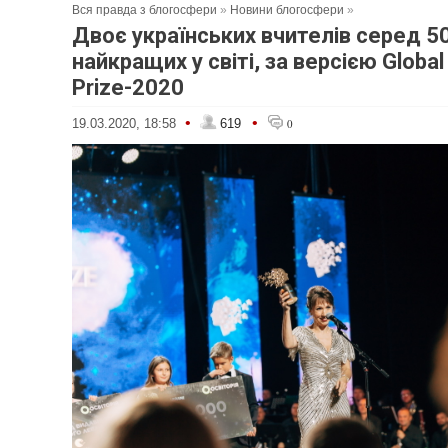
Вся правда з блогосфери
»
Новини блогосфери
»
Двоє українських вчителів серед 5
найкращих у світі, за версією Global
Prize-2020
•
•
19.03.2020, 18:58
619
0