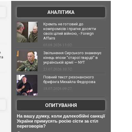
АНАЛІТИКА
Кремль не готовий до
компромісів і прагне досягти
своїх цілей війною, - Foreign
Affairs
03.08.2026 13:02
о
Звільнення Сирського знаменує
та
кінець епохи "старої гвардії" в
українській армії — NYT
23.07.2026 10:32
Повний текст резонансного
брифінга Михайла Федорова
18.07.2026 09:27
ОПИТУВАННЯ
На вашу думку, коли далекобійні санкції
України примусять росію сісти за стіл
переговорів?