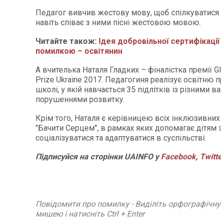
Педагог вивчив жестову мову, щоб спілкуватися з
навіть співає з ними пісні жестовою мовою.
Читайте також:
Ідея добровільної сертифікації
помилкою – освітянин
А вчителька Наталя Гладких – фіналістка премії Gl
Prize Ukraine 2017. Педагогиня реалізує освітню 
школі, у якій навчається 35 підлітків із різними 
порушеннями розвитку.
Крім того, Наталя є керівницею всіх інклюзивних
"Бачити Серцем", в рамках яких допомагає дітям 
соціалізуватися та адаптуватися в суспільстві.
Підписуйся на сторінки UAINFO у
Facebook
,
Twitt
Повідомити про помилку - Виділіть орфографічн
мишею і натисніть Ctrl + Enter