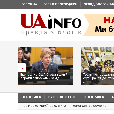
ГОЛОВНА
ОГЛЯД БЛОГОСФЕРИ
ОГЛЯД БЛОГОЖАБ
Експослу в США Стефанішиній
Трамп не передасть
обрали запобіжний захід
сотні ракет до Patri
...
ПОЛІТИКА
СУСПІЛЬСТВО
ЕКОНОМІКА
Н
РОСІЙСЬКО-УКРАЇНСЬКА ВІЙНА
КОРОНАВІРУС COVID-19