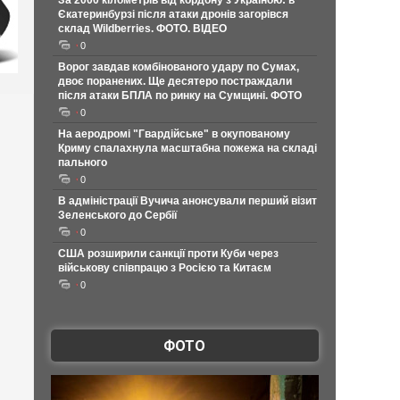
За 2000 кілометрів від кордону з Україною: в
Єкатеринбурзі після атаки дронів загорівся
склад Wildberries. ФОТО. ВІДЕО
0
Ворог завдав комбінованого удару по Сумах,
двоє поранених. Ще десятеро постраждали
після атаки БПЛА по ринку на Сумщині. ФОТО
0
На аеродромі "Гвардійське" в окупованому
Криму спалахнула масштабна пожежа на складі
пального
0
В адміністрації Вучича анонсували перший візит
Зеленського до Сербії
0
США розширили санкції проти Куби через
військову співпрацю з Росією та Китаєм
0
ФОТО