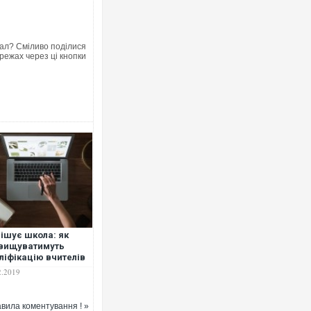
ал? Сміливо поділися
режах через ці кнопки
Ворог завдав комбінованого удару
двоє поранених. Ще десятеро по
після атаки БПЛА по ринку на Сумщ
ішує школа: як
вищуватимуть
ліфікацію вчителів
2.2019
В окупованій Ялті повідомляють п
порт: над містом навис стовп чорн
ВІДЕО
вила коментування ! »