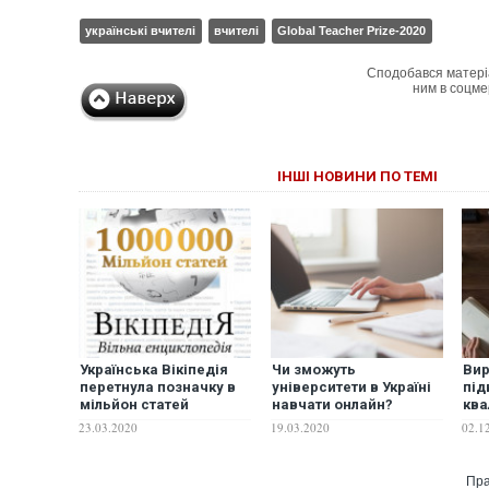
українські вчителі
вчителі
Global Teacher Prize-2020
Сподобався матері
ним в соцме
ІНШІ НОВИНИ ПО ТЕМІ
Українська Вікіпедія
Чи зможуть
Вир
перетнула позначку в
університети в Україні
під
мільйон статей
навчати онлайн?
ква
23.03.2020
19.03.2020
02.1
Пра