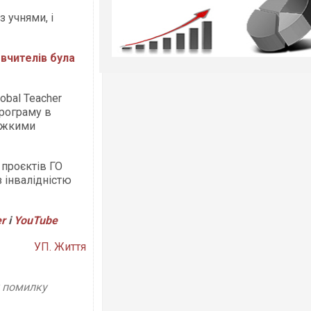
 учнями, і
 вчителів була
obal Teacher
програму в
важкими
 проєктів ГО
з інвалідністю
er
і
YouTube
УП. Життя
у помилку