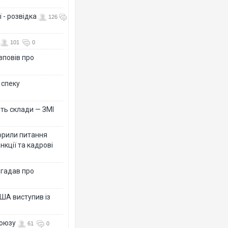
 - розвідка
126
101
0
зповів про
 спеку
ть склади — ЗМІ
орили питання
нкції та кадрові
згадав про
ША виступив із
союзу
61
0