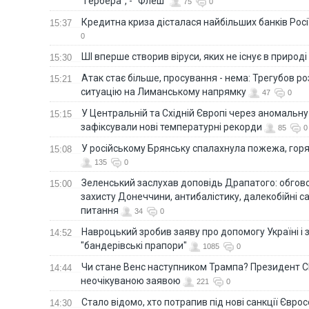
"Гербера", - "Флеш"
75
0
Кредитна криза дісталася найбільших банків Росії
15:37
0
ШІ вперше створив віруси, яких не існує в природі
15:30
Атак стає більше, просування - нема: Трегубов ро
15:21
ситуацію на Лиманському напрямку
47
0
У Центральній та Східній Європі через аномальну
15:15
зафіксували нові температурні рекорди
85
0
У російському Брянську спалахнула пожежа, горя
15:08
135
0
Зеленський заслухав доповідь Драпатого: обгов
15:00
захисту Донеччини, антибалістику, далекобійні са
питання
34
0
Навроцький зробив заяву про допомогу Україні і 
14:52
"бандерівські прапори"
1085
0
Чи стане Венс наступником Трампа? Президент С
14:44
неочікуваною заявою
221
0
Стало відомо, хто потрапив під нові санкції Євро
14:30