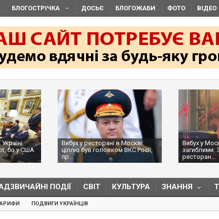
БЛОГОСТРІЧКА
ДОСЬЄ
БЛОГОЖАБИ
ФОТО
ВІДЕО
 Україні
Вибух у ресторані в Москві:
Вибух у Мос
ot, бо у США
ціллю був головком ВКС Росії,
загиблими: 
пр...
ресторан...
АДЗВИЧАЙНІ ПОДІЇ
СВІТ
КУЛЬТУРА
ЗНАННЯ
ТАРИФИ
ПОДВИГИ УКРАЇНЦІВ