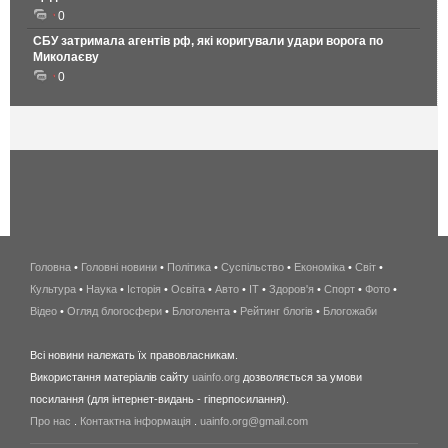
0
СБУ затримала агентів рф, які коригували удари ворога по
Миколаєву
0
Головна
•
Головні новини
•
Політика
•
Суспільство
•
Економіка
беспроводной
•
Світ
•
Культура
•
Наука
•
Історія
•
Освіта
•
Авто
•
IT
•
Здоров'я
интернет
•
Спорт
•
Фото
•
Відео
•
Огляд блогосфери
•
Блоголента
•
Рейтинг блогів
киев
•
Блогожаби
и
Всі новини належать їх правовласникам.
область
Використання матеріалів сайту
uainfo.org
дозволяється за умови
wimax
посилання (для інтернет-видань - гіперпосилання).
интернет
Про нас
.
Контактна інформація
.
uainfo.org@gmail.com
в
киеве