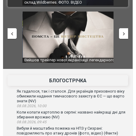
ВІДЕО
ині. ФОТО
склад Wildberries. ФОТО. ВІДЕО
оновлення
Вийшов трейлер нової екранізації легендарного
Зеленський
фільму "Афера Томаса Крауна"
перемовин
БЛОГОСТРІЧКА
Як гадалося, так і сталося. Для українців призовного віку
обмежили надання тимчасового захисту в ЄС — що варто
знати (NV)
08.08.2026, 10:00
Коли копати картоплю в серпні: названо найкращі дні для
збирання врожаю (NV)
08.08.2026, 09:45
Вибухи й масштабна пожежа на НПЗ у Сизрані:
повідомляють про атаку дронів (фото, відео) (Факти)