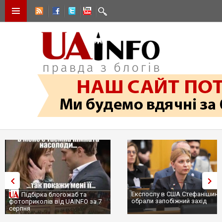
Експослу в США Стефанішиній
Трамп не передасть Україні
обрали запобіжний захід
сотні ракет до Patriot, бо у 
...