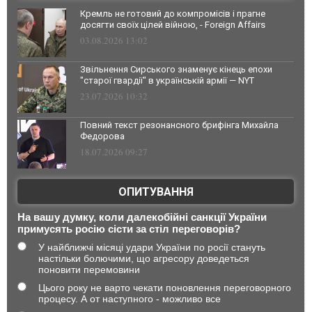
Кремль не готовий до компромісів і прагне
досягти своїх цілей війною, - Foreign Affairs
03.08.2026 13:02
Звільнення Сирського знаменує кінець епохи
"старої гвардії" в українській армії — NYT
23.07.2026 10:32
Повний текст резонансного брифінга Михайла
Федорова
18.07.2026 09:27
ОПИТУВАННЯ
На вашу думку, коли далекобійні санкції України
примусять росію сісти за стіл переговорів?
У найближчі місяці удари України по росії стануть
настільки болючими, що агресору доведеться
поновити перемовини
Цього року не варто чекати поновлення переговорного
процесу. А от наступного - можливо все