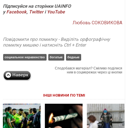
Підписуйся на сторінки UAINFO
у
Facebook
,
Twitter
і
YouTube
Любовь СОКОВИКОВА
Повідомити про помилку - Виділіть орфографічну
помилку мишею і натисніть Ctrl + Enter
социальное неравенство
богатые
бедные
Сподобався матеріал? Сміливо поділися
ним в соцмережах через ці кнопки
ІНШІ НОВИНИ ПО ТЕМІ