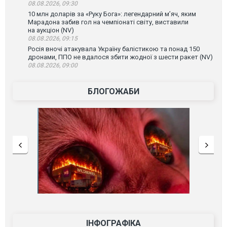
08.08.2026, 09:30
10 млн доларів за «Руку Бога»: легендарний м’яч, яким
Марадона забив гол на чемпіонаті світу, виставили
на аукціон (NV)
08.08.2026, 09:15
Росія вночі атакувала Україну балістикою та понад 150
дронами, ППО не вдалося збити жодної з шести ракет (NV)
08.08.2026, 09:00
БЛОГОЖАБИ
ІНФОГРАФІКА