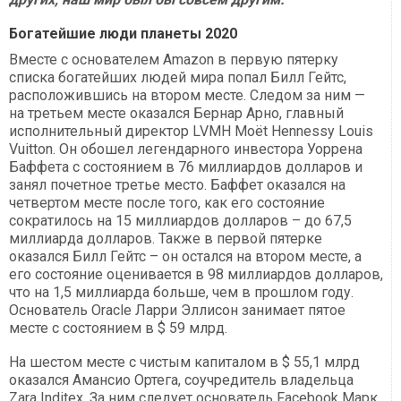
Богатейшие люди планеты 2020
Вместе с основателем Amazon в первую пятерку
списка богатейших людей мира попал Билл Гейтс,
расположившись на втором месте. Следом за ним —
на третьем месте оказался Бернар Арно, главный
исполнительный директор LVMH Moët Hennessy Louis
Vuitton. Он обошел легендарного инвестора Уоррена
Баффета с состоянием в 76 миллиардов долларов и
занял почетное третье место. Баффет оказался на
четвертом месте после того, как его состояние
сократилось на 15 миллиардов долларов – до 67,5
миллиарда долларов. Также в первой пятерке
оказался Билл Гейтс – он остался на втором месте, а
его состояние оценивается в 98 миллиардов долларов,
что на 1,5 миллиарда больше, чем в прошлом году.
Основатель Oracle Ларри Эллисон занимает пятое
месте с состоянием в $ 59 млрд.
На шестом месте с чистым капиталом в $ 55,1 млрд
оказался Амансио Ортега, соучредитель владельца
Zara Inditex. За ним следует основатель Facebook Марк