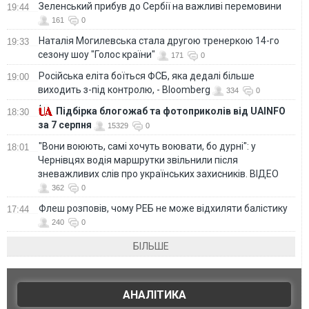
Зеленський прибув до Сербії на важливі перемовини
19:44
161
0
Наталія Могилевська стала другою тренеркою 14-го
19:33
сезону шоу "Голос країни"
171
0
Російська еліта боїться ФСБ, яка дедалі більше
19:00
виходить з-під контролю, - Bloomberg
334
0
Підбірка блогожаб та фотоприколів від UAINFO
18:30
за 7 серпня
15329
0
"Вони воюють, самі хочуть воювати, бо дурні": у
18:01
Чернівцях водія маршрутки звільнили після
зневажливих слів про українських захисників. ВІДЕО
362
0
Флеш розповів, чому РЕБ не може відхиляти балістику
17:44
240
0
БІЛЬШЕ
АНАЛІТИКА