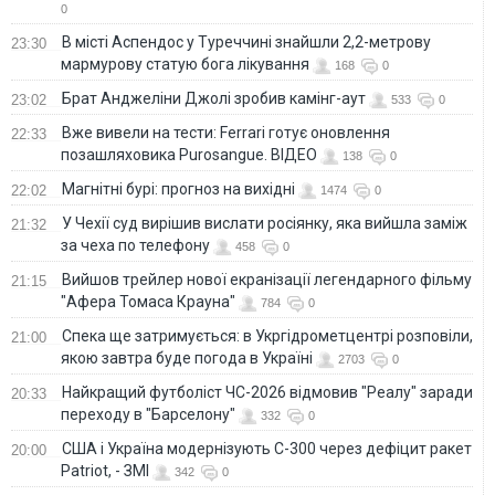
0
В місті Аспендос у Туреччині знайшли 2,2-метрову
23:30
мармурову статую бога лікування
168
0
Брат Анджеліни Джолі зробив камінг-аут
23:02
533
0
Вже вивели на тести: Ferrari готує оновлення
22:33
позашляховика Purosangue. ВІДЕО
138
0
Магнітні бурі: прогноз на вихідні
22:02
1474
0
У Чехії суд вирішив вислати росіянку, яка вийшла заміж
21:32
за чеха по телефону
458
0
Вийшов трейлер нової екранізації легендарного фільму
21:15
"Афера Томаса Крауна"
784
0
Спека ще затримується: в Укргідрометцентрі розповіли,
21:00
якою завтра буде погода в Україні
2703
0
Найкращий футболіст ЧС-2026 відмовив "Реалу" заради
20:33
переходу в "Барселону"
332
0
США і Україна модернізують С-300 через дефіцит ракет
20:00
Patriot, - ЗМІ
342
0