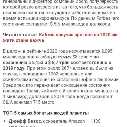
генеральный директор компании Zoom, популярность
которой резко возросла из-за того, что большая часть
населения планеты вынуждена работать из дома во
время вспышки коронавируса. По данным Forbes, его
состояние составляет $ 5,5. миллиардов долларов.
Читайте также:
Кабмін озвучив прогноз на 2020 рік:
жити стане важче
В целом, в рейтинге 2020 года насчитывается 2,095
миллиардеров на общую сумму $8 трлн –
по
сравнению с 2,153 и $ 8,7 трлн соответственно в
2019 году.
При этом около 267 человек выбыли из
списка, а рекордные 1062 человека стали
свидетелями падения их состояния на фоне пандемии.
Среди тех, кто переживает сокращение состояния
президент Трамп, чей чистый капитал стал меньше на
1 миллиард долларов с 2019 года, когда президент
США занимал 715 место.
ТОП-5 самых богатых людей планеты
Джефф Безос
, основатель Amazon — 113$
миллиардов