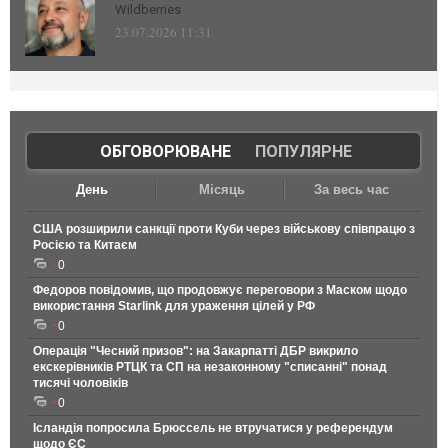
Wildberries
23.07.2026 11:31
ОБГОВОРЮВАНЕ
|
ПОПУЛЯРНЕ
День
Місяць
За весь час
США розширили санкції проти Куби через військову співпрацю з
Росією та Китаєм
0
Федоров повідомив, що продовжує переговори з Маском щодо
використання Starlink для ураження цілей у РФ
0
Операція "Чесний призов": на Закарпатті ДБР викрило
екскерівників РТЦК та СП на незаконному "списанні" понад
тисячі чоловіків
0
Ісландія попросила Брюссель не втручатися у референдум
щодо ЄС