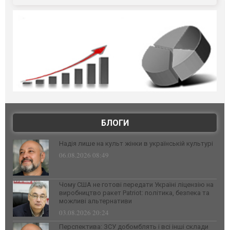
БЛОГИ
Надія лише на культ жінки в українській культурі
06.08.2026 08:49
Чому США не готові передати Україні ліцензію на
виробництво ракет Patriot: політика, безпека та
можливі альтернативи
03.08.2026 20:24
Перспектива: ЗСУ добомблять і всі інші склади