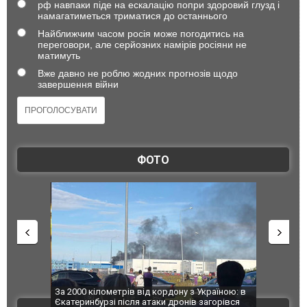
рф навпаки піде на ескалацію попри здоровий глузд і
намагатиметься триматися до останнього
Найближчим часом росія може погодитись на
переговори, але серйозних намірів росіяни не
матимуть
Вже давно не роблю жодних прогнозів щодо
завершення війни
ФОТО
по Сумах,
За 2000 кілометрів від кордону з Україною: в
"Мої іграш
траждали
Єкатеринбурзі після атаки дронів загорівся
суперкарів