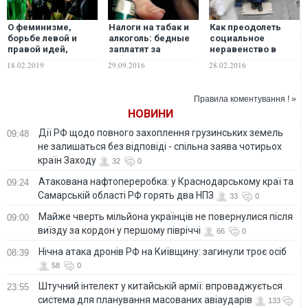
О феминизме,
Налоги на табак и
Как преодолеть
борьбе левой и
алкоголь: бедные
социальное
правой идей,
заплатят за
неравенство в
социальном
богатых?
Украине
18.02.2019
29.09.2016
28.02.2016
прогрессе
Правила коментування ! »
НОВИНИ
Дії РФ щодо повного захоплення грузинських земель
09:48
не залишаться без відповіді - спільна заява чотирьох
країн Заходу
32
0
Атакована нафтопереробка: у Краснодарському краї та
09:24
Самарській області РФ горять два НПЗ
33
0
Майже чверть мільйона українців не повернулися після
09:00
виїзду за кордон у першому півріччі
66
0
Нічна атака дронів РФ на Київщину: загинули троє осіб
08:39
58
0
Штучний інтелект у китайській армії: впроваджується
23:55
система для планування масованих авіаударів
133