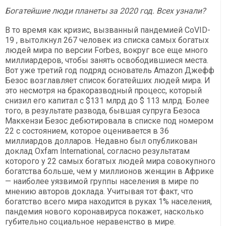
Богатейшие люди планеты за 2020 год. Всех узнали?
В то время как кризис, вызванный пандемией CoVID-
19 , вытолкнул 267 человек из списка самых богатых
людей мира по версии Forbes, вокруг все еще много
миллиардеров, чтобы занять освободившиеся места.
Вот уже третий год подряд основатель Amazon Джефф
Безос возглавляет список богатейших людей мира. И
это несмотря на бракоразводный процесс, который
снизил его капитал с $131 млрд до $ 113 млрд. Более
того, в результате развода, бывшая супруга Безоса
Маккензи Безос дебютировала в списке под номером
22 с состоянием, которое оценивается в 36
миллиардов долларов. Недавно был опубликован
доклад Oxfam International, согласно результатам
которого у 22 самых богатых людей мира совокупного
богатства больше, чем у миллионов женщин в Африке
— наиболее уязвимой группы населения в мире по
мнению авторов доклада. Учитывая тот факт, что
богатство всего мира находится в руках 1% населения,
пандемия нового коронавируса покажет, насколько
губительно социальное неравенство в мире.