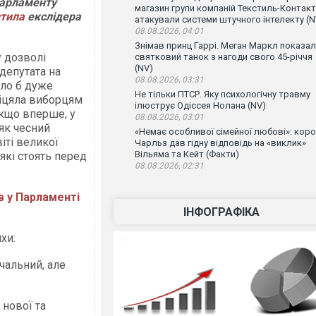
парламенту
магазин групи компаній Текстиль-Контакт
стила
екслідера
атакували системи штучного інтелекту (N
08.08.2026, 04:01
Знімав принц Гаррі. Меган Маркл показа
 дозволі
святковий танок з нагоди свого 45-річчя
(NV)
депутата на
08.08.2026, 03:31
уло б дуже
Не тільки ПТСР. Яку психологічну травму
біцяла виборцям
ілюструє Одіссея Нолана (NV)
якщо вперше, у
08.08.2026, 03:01
як чесний
«Немає особливої сімейної любові»: кор
іті великої
Чарльз дав гідну відповідь на «виклик»
Вільяма та Кейт (Факти)
 які стоять перед
08.08.2026, 02:31
в у Парламенті
ІНФОГРАФІКА
хи:
ачальний, але
 нової та