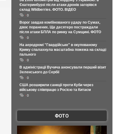
За 2000 кілометрів від кордону з Україною: в
Єкатеринбурзі після атаки дронів загорівся
склад Wildberries. ФОТО. ВІДЕО
0
Ворог завдав комбінованого удару по Сумах,
двоє поранених. Ще десятеро постраждали
після атаки БПЛА по ринку на Сумщині. ФОТО
0
На аеродромі "Гвардійське" в окупованому
Криму спалахнула масштабна пожежа на складі
пального
0
В адміністрації Вучича анонсували перший візит
Зеленського до Сербії
0
США розширили санкції проти Куби через
військову співпрацю з Росією та Китаєм
0
ФОТО