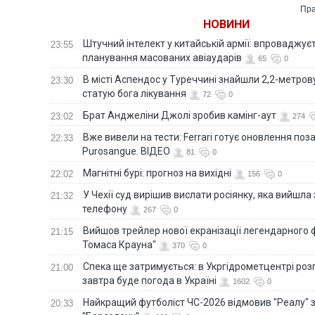
Пра
НОВИНИ
Штучний інтелект у китайській армії: впроваджує
23:55
планування масованих авіаударів
65
0
В місті Аспендос у Туреччині знайшли 2,2-метро
23:30
статую бога лікування
72
0
Брат Анджеліни Джолі зробив камінг-аут
23:02
274
Вже вивели на тести: Ferrari готує оновлення по
22:33
Purosangue. ВІДЕО
81
0
Магнітні бурі: прогноз на вихідні
22:02
156
0
У Чехії суд вирішив вислати росіянку, яка вийшла
21:32
телефону
267
0
Вийшов трейлер нової екранізації легендарного
21:15
Томаса Крауна"
370
0
Спека ще затримується: в Укргідрометцентрі роз
21:00
завтра буде погода в Україні
1602
0
Найкращий футболіст ЧС-2026 відмовив "Реалу" 
20:33