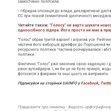
самостійної політсили;
- гібридна опозиція до влади, декларативне дист
ЄС при повній семантичній ідентичності меседжів
Читайте також:
"Голосу" не варто шукати ново
одноосібного лідера. Його просто не має в пр
"Голос" обрав третій варіант і втратив усе. Рейтин
частина його виборців дрейфує до Порошенка як
ресурсного політика. Частина розчарувалася і абс
політики.
Фактично "Голос" уже закінчив свою каденцію і д
ранзі аутсайдерів. І, як би це не було прикро, жо
фотосесія з фаєрами та інші цього не виправить.
Підписуйся на сторінки UAINFO у
Facebook
,
Twitt
Повідомити про помилку - Виділіть орфографічн