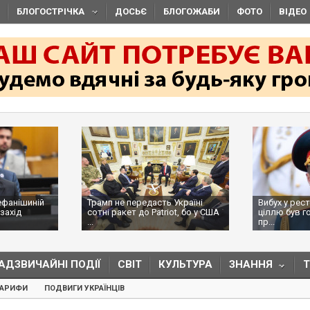
БЛОГОСТРІЧКА
ДОСЬЄ
БЛОГОЖАБИ
ФОТО
ВІДЕО
ефанішиній
Трамп не передасть Україні
Вибух у рес
захід
сотні ракет до Patriot, бо у США
ціллю був г
...
пр...
АДЗВИЧАЙНІ ПОДІЇ
СВІТ
КУЛЬТУРА
ЗНАННЯ
ТАРИФИ
ПОДВИГИ УКРАЇНЦІВ