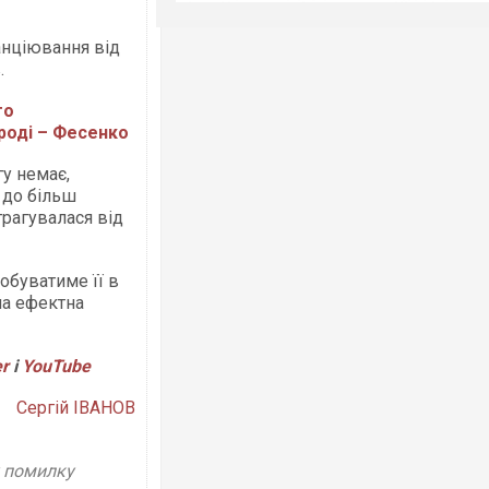
анціювання від
.
го
ироді – Фесенко
гу немає,
 до більш
трагувалася від
обуватиме її в
дна ефектна
er
і
YouTube
Сергій ІВАНОВ
у помилку