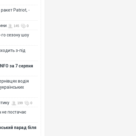
акет Patriot, -
вини
145
0
-го сезону шоу
иходить з-під
NFO за 7 серпня
Чернівцях водія
 українських
стику
199
0
 не постачає
рський парад біля