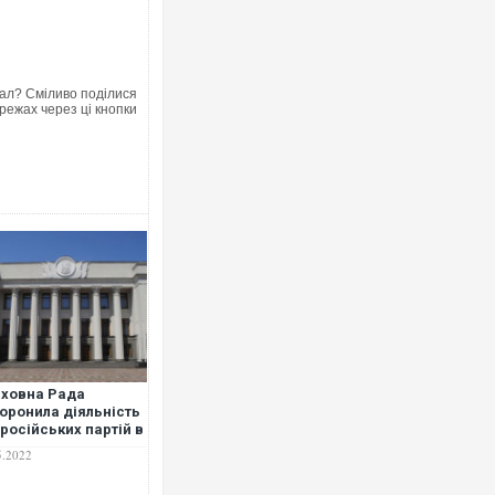
ал? Сміливо поділися
режах через ці кнопки
Ворог завдав комбінованого уд
двоє поранених. Ще десятеро 
після атаки БПЛА по ринку на С
ховна Рада
оронила діяльність
російських партій в
Вже вивели на тести: Ferrari го
аїні
5.2022
позашляховика Purosangue. ВІ