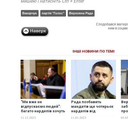
мишею і натисніть Ctrl + Enter
Вакарчук
партія "Голос"
Верховна Рада
Сподобався матері
ним в соцме
ІНШІ НОВИНИ ПО ТЕМІ
"Ми вже не
Рада позбавить
Вер
відпускаємо людей":
мандатів ще чотирьох
заб
багато нардепів хочуть
нардепів від
про
скласти повноваження
заборонених партій, –
Укр
11.12.2023
11.01.2023
03.0
– Арахамія
Арахамія