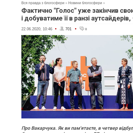
Вся правда з блогосфери
»
Новини блогосфери
»
Фактично "Голос" уже закінчив св
і добуватиме її в ранзі аутсайдерів,
•
•
22.06.2020, 10:46
701
0
Про Вакарчука. Як ви пам'ятаєте, в четвер відбу