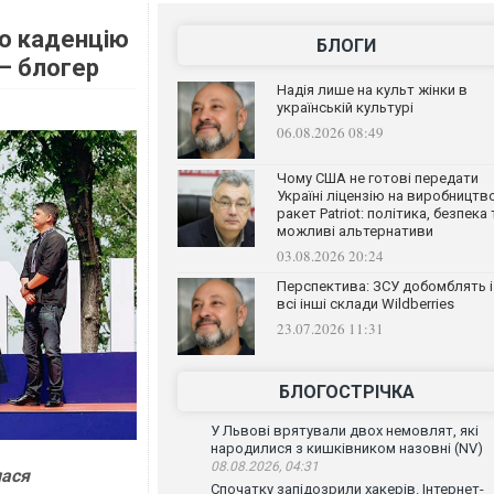
ою каденцію
БЛОГИ
 – блогер
Надія лише на культ жінки в
українській культурі
06.08.2026 08:49
Чому США не готові передати
Україні ліцензію на виробництв
ракет Patriot: політика, безпека 
можливі альтернативи
03.08.2026 20:24
Перспектива: ЗСУ добомблять і
всі інші склади Wildberries
23.07.2026 11:31
БЛОГОСТРІЧКА
У Львові врятували двох немовлят, які
народилися з кишківником назовні (NV)
08.08.2026, 04:31
лася
Спочатку запідозрили хакерів. Інтернет-