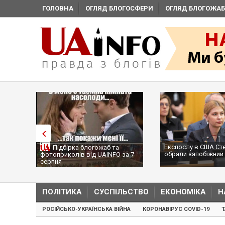
ГОЛОВНА
ОГЛЯД БЛОГОСФЕРИ
ОГЛЯД БЛОГОЖАБ
Експослу в США Ст
Підбірка блогожаб та
обрали запобіжний 
фотоприколів від UAINFO за 7
серпня
ПОЛІТИКА
СУСПІЛЬСТВО
ЕКОНОМІКА
Н
РОСІЙСЬКО-УКРАЇНСЬКА ВІЙНА
КОРОНАВІРУС COVID-19