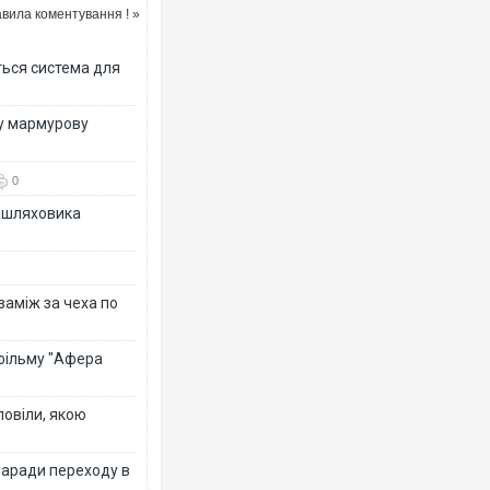
вила коментування ! »
ться система для
ву мармурову
0
зашляховика
 заміж за чеха по
 фільму "Афера
повіли, якою
заради переходу в