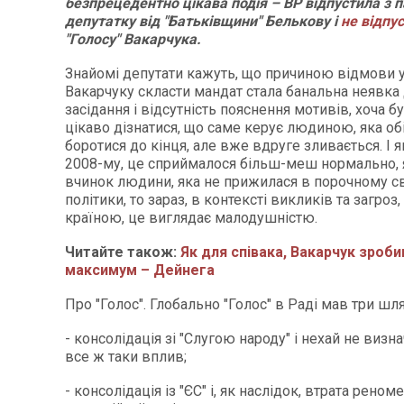
безпрецедентно цікава подія – ВР відпустила з 
депутатку від "Батьківщини" Белькову і
не відпу
"Голосу" Вакарчука.
Знайомі депутати кажуть, що причиною відмови у
Вакарчуку скласти мандат стала банальна неявка 
засідання і відсутність пояснення мотивів, хоча б
цікаво дізнатися, що саме керує людиною, яка о
боротися до кінця, але вже вдруге зливається. І 
2008-му, це сприймалося більш-меш нормально, 
вчинок людини, яка не прижилася в порочному св
політики, то зараз, в контексті викликів та загроз,
країною, це виглядає малодушністю.
Читайте також:
Як для співака, Вакарчук зроби
максимум – Дейнега
Про "Голос". Глобально "Голос" в Раді мав три шля
- консолідація зі "Слугою народу" і нехай не визн
все ж таки вплив;
- консолідація із "ЄС" і, як наслідок, втрата реноме