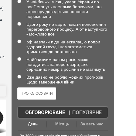
У найближчі місяці удари України по
росії стануть настільки болючими, що
V)
агресору доведеться поновити
перемовини
ла
Цього року не варто чекати поновлення
переговорного процесу. А от наступного
- можливо все
рф навпаки піде на ескалацію попри
здоровий глузд і намагатиметься
триматися до останнього
оль
Найближчим часом росія може
погодитись на переговори, але
серйозних намірів росіяни не матимуть
Вже давно не роблю жодних прогнозів
щодо завершення війни
ОБГОВОРЮВАНЕ
|
ПОПУЛЯРНЕ
День
Місяць
За весь час