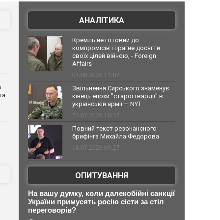
АНАЛІТИКА
Кремль не готовий до
компромісів і прагне досягти
своїх цілей війною, - Foreign
Affairs
03.08.2026 13:02
о
Звільнення Сирського знаменує
та
кінець епохи "старої гвардії" в
українській армії — NYT
23.07.2026 10:32
Повний текст резонансного
брифінга Михайла Федорова
18.07.2026 09:27
ОПИТУВАННЯ
На вашу думку, коли далекобійні санкції
України примусять росію сісти за стіл
переговорів?