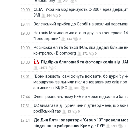
"Барселону"
236
0
США і Україна модернізують С-300 через дефіцит р
20:00
ЗМІ
264
0
Зеленський прибув до Сербії на важливі перемо
19:44
Наталія Могилевська стала другою тренеркою 14
19:33
"Голос країни"
143
0
Російська еліта боїться ФСБ, яка дедалі більше в
19:00
контролю, - Bloomberg
271
0
Підбірка блогожаб та фотоприколів від UAI
18:30
11671
0
"Вони воюють, самі хочуть воювати, бо дурні": у 
18:01
маршрутки звільнили після зневажливих слів про
захисників. ВІДЕО
310
0
Флеш розповів, чому РЕБ не може відхиляти балі
17:44
ЄС вимагає від Туреччини підтверджень, що вона
17:31
російський газ
93
0
До Дня Ялти: оператори "Group 13" провели мо
17:14
південного узбережжя Криму, - ГУР
599
0