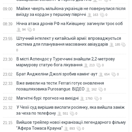
Майже чверть мільйона українців не повернулися після
09:00
виїзду за кордон у першому півріччі
163
0
Нічна атака дронів РФ на Київщину: загинули троє осіб
08:39
94
0
Штучний інтелект у китайській армії: впроваджується
23:55
система для планування масованих авіаударів
185
0
В місті Аспендос у Туреччині знайшли 2,2-метрову
23:30
мармурову статую бога лікування
213
0
Брат Анджеліни Джолі зробив камінг-аут
23:02
654
0
Вже вивели на тести: Ferrari готує оновлення
22:33
позашляховика Purosangue. ВІДЕО
162
0
Магнітні бурі: прогноз на вихідні
22:02
1760
0
У Чехії суд вирішив вислати росіянку, яка вийшла заміж
21:32
за чеха по телефону
551
0
Вийшов трейлер нової екранізації легендарного фільму
21:15
"Афера Томаса Крауна"
893
0