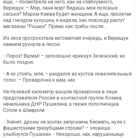
еще, – посмотрела на него, как на слабоумного,
Верещук. – Мэр, пани мэр! Видишь мои половые
сиськи? Мэром Киева будет женщина. А еще, пролетая
над гнездом кукушки, я видела, как повсюду растут
магазины "Рошен". Прямо как грибы после...
Из леса прогрохотала автоматная очередь, и Верещук
камнем рухнула в песок.
- Порох! Валим! – заполошно крикнул Зеленский, но
было поздно.
- А ну стоять, мля, – раздался из кустов повелительный
голос. – Проверочка к вам, нах.
На Нулевой километр вышла проверочка в лице
представителя России в контактной группе Козака,
начальника ДНР Пушилина, а также пополченцев
Сопли и Шмаркли.
- Значит, дроны на зонтах запускаем, биомать, нули с
фашистскими трезубцами строим? – зловеще
улыбнулся Пушилин. - Нехорошо, нах, нарушеньице.