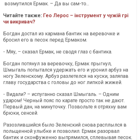
возмутился Ермак. – Да вы сам-то...
Читайте также:
Гео Лерос – інструмент у чужій грі
чи викривач?
Богдан достал из кармана бантик на веревочке и
бросил его в песок перед Ермаком.
- Мяу, – сказал Ермак, не сводя глаз с бантика.
Богдан потянул за веревочку, Ермак прыгнул,
Шмыгаль попытался удержать его и уронил арбуз на
ногу Зеленскому. Арбуз разлетелся на куски, заляпав
главу государства с головы до ног липкой жижей.
- Видали? – испуганно сказал Шмыгаль. – Одним
ударом! Черный пояс по карате просто так не дают.
Первый дан, на минуточку. Позвольте я отряхну вам
брюки, сенсей.
Разозлившийся было Зеленский снова расплылся в
польщенной улыбке и позволил. Ермак разорвал
бантик и сконфуженно выпрямился, сплевывая песок.