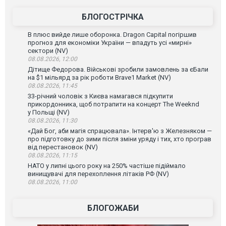
БЛОГОСТРІЧКА
В плюс вийде лише оборонка. Dragon Capital погіршив
прогноз для економіки України — впадуть усі «мирні»
сектори (NV)
08.08.2026, 12:00
Дітище Федорова. Військові зробили замовлень за єБали
на $1 мільярд за рік роботи Brave1 Market (NV)
08.08.2026, 11:45
33-річний чоловік з Києва намагався підкупити
прикордонника, щоб потрапити на концерт The Weeknd
у Польщі (NV)
08.08.2026, 11:30
«Дай Бог, аби магія спрацювала». Інтерв'ю з Железняком —
про підготовку до зими після зміни уряду і тих, хто програв
від перестановок (NV)
08.08.2026, 11:15
НАТО у липні цього року на 250% частіше підіймало
винищувачі для перехоплення літаків РФ (NV)
08.08.2026, 11:00
БЛОГОЖАБИ