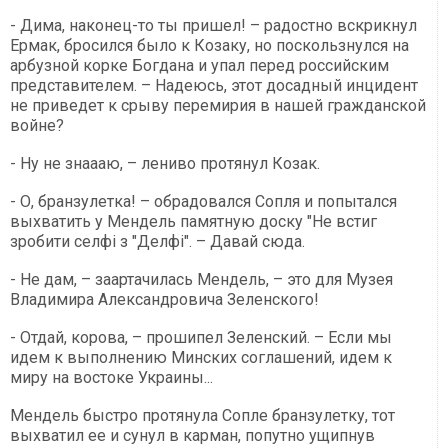
- Дима, наконец-то ты пришел! – радостно вскрикнул
Ермак, бросился было к Козаку, но поскользнулся на
арбузной корке Богдана и упал перед российским
представителем. – Надеюсь, этот досадный инцидент
не приведет к срыву перемирия в нашей гражданской
войне?
- Ну не знаааю, – лениво протянул Козак.
- О, бранзулетка! – обрадовался Сопля и попытался
выхватить у Мендель памятную доску "Не встиг
зробити селфі з "Делфі". – Давай сюда.
- Не дам, – заартачилась Мендель, – это для Музея
Владимира Александровича Зеленского!
- Отдай, корова, – прошипел Зеленский. – Если мы
идем к выполнению Минских соглашений, идем к
миру на востоке Украины...
Мендель быстро протянула Сопле бранзулетку, тот
выхватил ее и сунул в карман, попутно ущипнув