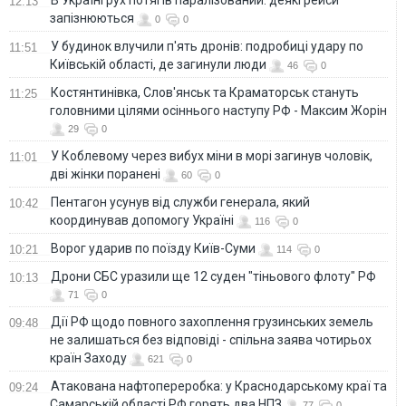
В Україні рух потягів паралізований: деякі рейси
12:13
запізнюються
0
0
У будинок влучили п'ять дронів: подробиці удару по
11:51
Київській області, де загинули люди
46
0
Костянтинівка, Слов'янськ та Краматорськ стануть
11:25
головними цілями осіннього наступу РФ - Максим Жорін
29
0
У Коблевому через вибух міни в морі загинув чоловік,
11:01
дві жінки поранені
60
0
Пентагон усунув від служби генерала, який
10:42
координував допомогу Україні
116
0
Ворог ударив по поїзду Київ-Суми
10:21
114
0
Дрони СБС уразили ще 12 суден "тіньового флоту" РФ
10:13
71
0
Дії РФ щодо повного захоплення грузинських земель
09:48
не залишаться без відповіді - спільна заява чотирьох
країн Заходу
621
0
Атакована нафтопереробка: у Краснодарському краї та
09:24
Самарській області РФ горять два НПЗ
77
0