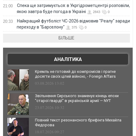
Спека ще затримується: в Укргідрометцентрі розповіли,
21:00
якою завтра буде погода в Україні
2843
0
Найкращий футболіст ЧС-2026 відмовив "Реалу" заради
20:33
переходу в "Барселону"
375
0
БІЛЬШЕ
АНАЛІТИКА
Кремль не готовий до компромісів і прагне
досягти своїх цілей війною, - Foreign Affairs
03.08.2026 13:02
Звільнення Сирського знаменує кінець епохи
"старої гвардії" в українській армії — NYT
23.07.2026 10:32
Повний текст резонансного брифінга Михайла
Федорова
18.07.2026 09:27