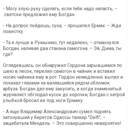
- Могу злую руку сделать, если тебе надо напасть, –
светски предложил ему Богдан.
- На допрос пойдешь, сука, – прошипел Ермак. – Жди
повестку.
- Та я лучше в Румынию, тут недалеко, – отмахнулся
Богдан, наливая два стакана самогона. – Эй, Дима, ты
где?
Оглядевшись, он обнаружил Гордона зарывшимся по
шею в песок, перелил самогон в чайник и вставил
носик чайника ему в рот. Гордон немедленно выпил и
показал глазами на валявшийся рядом обломок
арбуза. Богдан дал ему закусить, и когда знаменитый
журналист обглодал кусок до корочки, Богдан с хитрой
улыбкой бросил ее под ноги Ермаку.
- А еще Владимир Александрович сумел поднять
затонувший у берегов Одессы танкер "Delfi", –
защебетала Мендель. – Это совершенно невероятно!