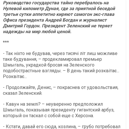
Руководство государства тайно перебралось на
Нулевой километр Дуная, где за приятной беседой
третьи сутки аппетитно киряют самогон экс-глава
Офиса президента Андрей Богдан и журналист
Дмитрий Гордон. Президент Зеленский не теряет
надежды на мир любой ценой.
***
- Так ніхто не будував, через тисячі літ лиш можливе
таке будування, – продекламировал премьер
Шмыгаль, украдкой бросая на Зеленского
подобострастные взгляды. – В день такий розквітає...
Розквітає...
- Продолжайте, Денис, – покраснев от удовольствия,
сказал Зеленский.
- Кавун на землі? – неуверенно предположил
Шмыгаль, показывая президенту гигантский арбуз,
который он таскал с собой еще с Херсона.
- Кстати, давай его сюда, козлина, – грубо потребовал