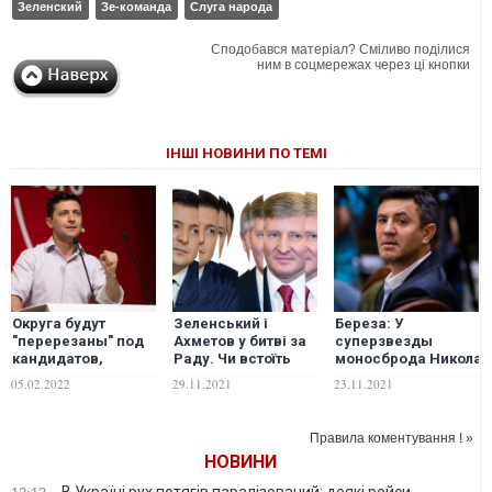
Зеленский
Зе-команда
Слуга народа
Сподобався матеріал? Сміливо поділися
ним в соцмережах через ці кнопки
ІНШІ НОВИНИ ПО ТЕМІ
Округа будут
Зеленський і
Береза: У
"перерезаны" под
Ахметов у битві за
суперзвезды
кандидатов,
Раду. Чи встоїть
моносброда Николая
которые заранее
"Слуга народу"?
Тищенко может
05.02.2022
29.11.2021
23.11.2021
согласятся
начаться новый
работать с
этап в его карьере
Банковой и ее
Правила коментування ! »
новым проектом, –
НОВИНИ
Дубинский