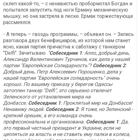
склеп какой-то, – с ненавистью пробормотал Богдан и
попытался запустить под ноги Ермаку механическую
мышку, но она застряла в песке. Ермак торжествующе
рассмеялся.
- А теперь – гвоздь программы, – объявил он. – Запись
разговора двух бенефициаров, из которой нам станет
ясно, какая партия причастна к саботажу с танкером
"Delfi". Зачитываю.
"
Собеседник 1
: Алло, добрый день,
Александр Валентинович Турчинов, как дела у нашей
партии "Европейская Солидарность"?
Собеседник 2
:
Добрый день, Петр Алексеевич Порошенко, дела у
нашей партии "Европейская солидарность" очень
хорошо. По вашему приказу у берегов Одессы
затоплен танкер "
Delfi
", это серьезно отвлечет
Зеленского от установления мира на
Донбассе.
Собеседник 1
: Проклятый мир на Донбассе!
Ненавижу людей.
Собеседник 2
: Я тоже, но Зеленский -
крепкий орешек, а его команда очень
профессиональна и организована.
Собеседник 1
: Да,
это первый честный президент в Украине, если не
цепляться за власть и не ставить ему палки в колеса,