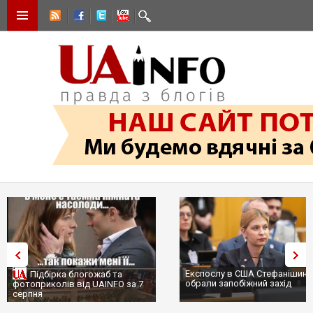
Експослу в США Стефанішиній
Трамп не передасть Україні
обрали запобіжний захід
сотні ракет до Patriot, бо у С
...