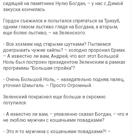
сидящий на памятнике Нулю Богдан, – у нас с Димой
закуска кончилась.
Гордон съежился и попытался спрятаться за Тризуб,
одним глазом льстиво глядя на Богдана, а вторым,
еще более льстиво, – на Зеленского.
- Все хохмим над старыми шутками? Пытаемся
доигрывать чужие хайпы? – холодно проронил Ермак.
– А известно ли вам, Андрей, что вот этот Большой
Ноль был построен президентом Зеленским в рамках
программы "Большая стройка"?
- Очень Большой Ноль, – назидательно подняв палец,
уточнил Шмыгаль. – Просто Огромный.
Зеленский покраснел еще больше и скромно
потупился.
- А известно ли вам, – уязвленно сказал Богдан, – что я
не люблю мужчин с кошачьими повадками?
- Это я-то мужчина с кошачьими повадками?! –