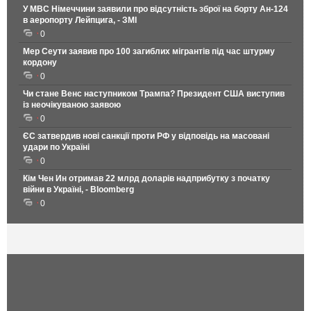
У МВС Німеччини заявили про відсутність зброї на борту Ан-124
в аеропорту Лейпцига, - ЗМІ
0
Мер Сеути заявив про 100 загиблих мігрантів під час штурму
кордону
0
Чи стане Венс наступником Трампа? Президент США виступив
із неочікуваною заявою
0
ЄС затвердив нові санкції проти РФ у відповідь на масовані
удари по Україні
0
Кім Чен Ин отримав 22 млрд доларів надприбутку з початку
війни в Україні, - Bloomberg
0