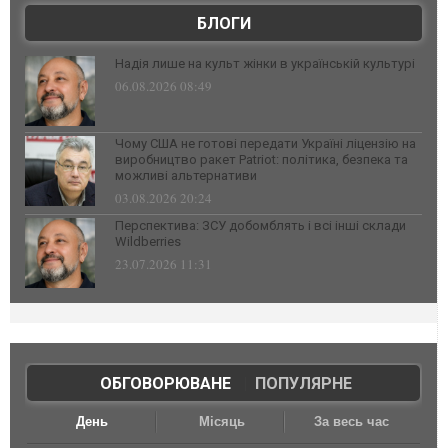
БЛОГИ
Надія лише на культ жінки в українській культурі
06.08.2026 08:49
Чому США не готові передати Україні ліцензію на
виробництво ракет Patriot: політика, безпека та
можливі альтернативи
03.08.2026 20:24
Перспектива: ЗСУ добомблять і всі інші склади
Wildberries
23.07.2026 11:31
ОБГОВОРЮВАНЕ
|
ПОПУЛЯРНЕ
День
Місяць
За весь час