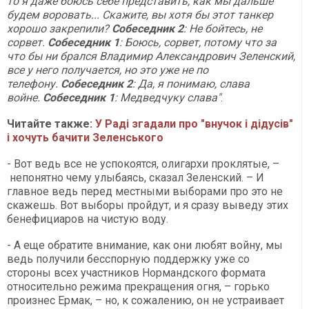
то я даже боюсь себе представить, как мы дальше
будем воровать... Скажите, вы хотя бы этот танкер
хорошо закрепили?
Собеседник 2
: Не бойтесь, не
сорвет.
Собеседник 1
: Боюсь, сорвет, потому что за
что бы ни брался Владимир Александрович Зеленский,
все у него получается, но это уже не по
телефону.
Собеседник 2
: Да, я понимаю, слава
войне.
Собеседник 1
: Медведчуку слава"
.
Читайте также:
У Раді згадали про "внучок і дідусів"
і хочуть бачити Зеленського
- Вот ведь все не успокоятся, олигархи проклятые, –
непонятно чему улыбаясь, сказал Зеленский. – И
главное ведь перед местными выборами про это не
скажешь. Вот выборы пройдут, и я сразу выведу этих
бенефициаров на чистую воду.
- А еще обратите внимание, как они любят войну, мы
ведь получили бесспорную поддержку уже со
стороны всех участников Нормандского формата
относительно режима прекращения огня, – горько
произнес Ермак, – но, к сожалению, он не устраивает