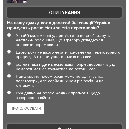
ОПИТУВАННЯ
На вашу думку, коли далекобійні санкції України
примусять росію сісти за стіл переговорів?
У найближчі місяці удари України по росії стануть
настільки болючими, що агресору доведеться
поновити перемовини
Цього року не варто чекати поновлення переговорного
процесу. А от наступного - можливо все
рф навпаки піде на ескалацію попри здоровий глузд і
намагатиметься триматися до останнього
Найближчим часом росія може погодитись на
переговори, але серйозних намірів росіяни не
матимуть
Вже давно не роблю жодних прогнозів щодо
завершення війни