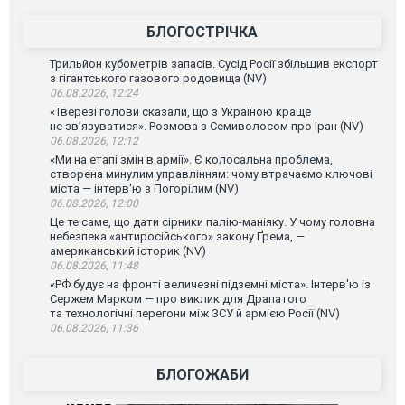
БЛОГОСТРІЧКА
Трильйон кубометрів запасів. Сусід Росії збільшив експорт
з гігантського газового родовища (NV)
06.08.2026, 12:24
«Тверезі голови сказали, що з Україною краще
не зв’язуватися». Розмова з Семиволосом про Іран (NV)
06.08.2026, 12:12
«Ми на етапі змін в армії». Є колосальна проблема,
створена минулим управлінням: чому втрачаємо ключові
міста — інтерв'ю з Погорілим (NV)
06.08.2026, 12:00
Це те саме, що дати сірники палію-маніяку. У чому головна
небезпека «антиросійського» закону Ґрема, —
американський історик (NV)
06.08.2026, 11:48
«РФ будує на фронті величезні підземні міста». Інтерв'ю із
Сержем Марком — про виклик для Драпатого
та технологічні перегони між ЗСУ й армією Росії (NV)
06.08.2026, 11:36
БЛОГОЖАБИ