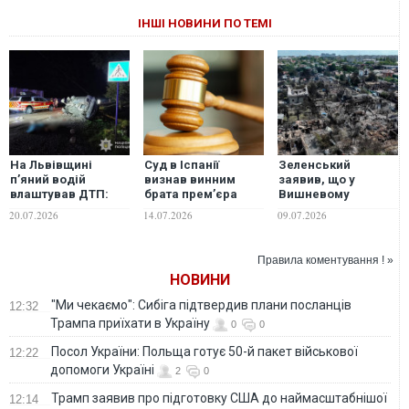
ІНШІ НОВИНИ ПО ТЕМІ
На Львівщині
Суд в Іспанії
Зеленський
п’яний водій
визнав винним
заявив, що у
влаштував ДТП:
брата прем’єра
Вишневому
загинули три
Санчеса у
вибухнув склад
20.07.2026
14.07.2026
09.07.2026
дівчини, ще двоє
зловживаннях
боєприпасів
підлітків у лікарні.
посадою
Укроборонпрому:
ФОТО. ВІДЕО
винних притягнуть
Правила коментування ! »
до кримінальної
НОВИНИ
відповідальності
"Ми чекаємо": Сибіга підтвердив плани посланців
12:32
Трампа приїхати в Україну
0
0
Посол України: Польща готує 50-й пакет військової
12:22
допомоги Україні
2
0
Трамп заявив про підготовку США до наймасштабнішої
12:14