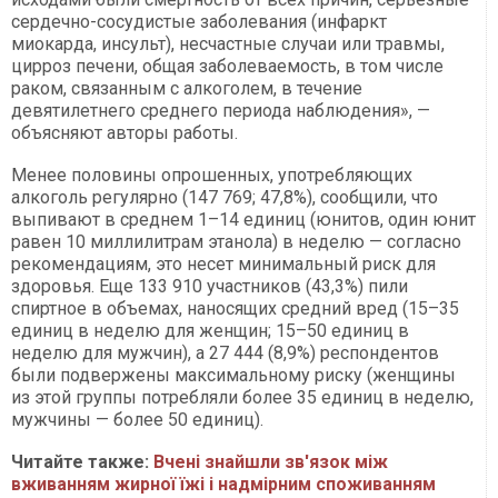
сердечно-сосудистые заболевания (инфаркт
миокарда, инсульт), несчастные случаи или травмы,
цирроз печени, общая заболеваемость, в том числе
раком, связанным с алкоголем, в течение
девятилетнего среднего периода наблюдения», —
объясняют авторы работы.
Менее половины опрошенных, употребляющих
алкоголь регулярно (147 769; 47,8%), сообщили, что
выпивают в среднем 1–14 единиц (юнитов, один юнит
равен 10 миллилитрам этанола) в неделю — согласно
рекомендациям, это несет минимальный риск для
здоровья. Еще 133 910 участников (43,3%) пили
спиртное в объемах, наносящих средний вред (15–35
единиц в неделю для женщин; 15–50 единиц в
неделю для мужчин), а 27 444 (8,9%) респондентов
были подвержены максимальному риску (женщины
из этой группы потребляли более 35 единиц в неделю,
мужчины — более 50 единиц).
Читайте также:
Вчені знайшли зв'язок між
вживанням жирної їжі і надмірним споживанням