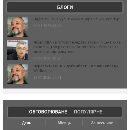
БЛОГИ
Надія лише на культ жінки в українській культурі
06.08.2026 08:49
Чому США не готові передати Україні ліцензію на
виробництво ракет Patriot: політика, безпека та
можливі альтернативи
03.08.2026 20:24
Перспектива: ЗСУ добомблять і всі інші склади
Wildberries
23.07.2026 11:31
ОБГОВОРЮВАНЕ
|
ПОПУЛЯРНЕ
День
Місяць
За весь час