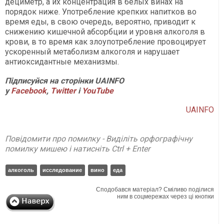
дециметр, а их концентрация в белых винах на
порядок ниже. Употребление крепких напитков во
время еды, в свою очередь, вероятно, приводит к
снижению кишечной абсорбции и уровня алкоголя в
крови, в то время как злоупотребление провоцирует
ускоренный метаболизм алкоголя и нарушает
антиоксидантные механизмы.
Підписуйся на сторінки UAINFO
у
Facebook
,
Twitter
і
YouTube
UAINFO
Повідомити про помилку - Виділіть орфографічну
помилку мишею і натисніть Ctrl + Enter
алкоголь
исследование
вино
еда
Сподобався матеріал? Сміливо поділися
ним в соцмережах через ці кнопки