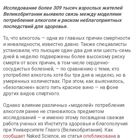
Исследование более 309 тысяч взрослых жителей
Великобритании выявило связь между моделями
потребления алкоголя и риском неблагоприятных
последствий для здоровья.
То, что алкоголь — одна из главных причин смертности
и инвалидности, известно давно. Также специалисты
установили, что пьющие один-два дня или шесть-семь
дней в неделю подвержены более высокому риску
смерти от всех причин, в том числе сердечно-
сосудистых болезней, — по сравнению с теми, кто
употреблял алкоголь хотя бы три дня в неделю, но в
умеренных количествах. При этом, как выяснилось,
«безопаснее» всего пить красное вино — на фоне
других видов спиртного.
Однако влияние различных «моделей» потребления
алкоголя ранее не становилось предметом
исследований — и именно этому посвящена свежая
работа ученых из Института здоровья и благополучия
при Университете Глазго (Великобритания). Как
сообщает
Naked Science, их статья
опубликована
в