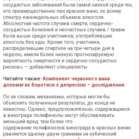
сосудистых заболеваний была самой низкой среди тех,
кто преимущественно пил красное вино, по всему
спектру еженедельных объемов алкоголя.
Абсолютная частота случаев смерти, cердечно-
сосудистых болезней и несчастных случаев / травм
была выше среди участников, употреблявших
алкоголь без еды. Кроме того, участники,
распределившие спиртное на три-четыре дня в
неделю, имели более низкую прогнозируемую
вероятность смертности и сердечно-сосудистых
рисков», — добавляют специалисты.
Читайте также:
Компонент червоного вина
допомагає боротися з депресією – дослідження
По их словам, механизмы, которые могли бы
объяснить полученные результаты, до конца не
известны. Однако, предположительно, содержащиеся
в винограде полифенолы могут обуславливать
меньший вред: тем более что
содержание полифенолов винограда в красных винах
равняется одному-двум граммам на кубический