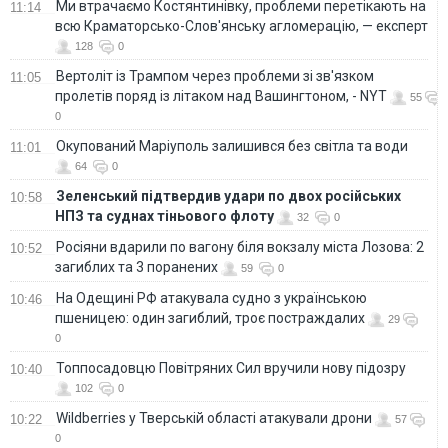
Ми втрачаємо Костянтинівку, проблеми перетікають на
11:14
всю Краматорсько-Слов'янську агломерацію, — експерт
128
0
Вертоліт із Трампом через проблеми зі зв'язком
11:05
пролетів поряд із літаком над Вашингтоном, - NYT
55
0
Окупований Маріуполь залишився без світла та води
11:01
64
0
Зеленський підтвердив удари по двох російських
10:58
НПЗ та суднах тіньового флоту
32
0
Росіяни вдарили по вагону біля вокзалу міста Лозова: 2
10:52
загиблих та 3 поранених
59
0
На Одещині РФ атакувала судно з українською
10:46
пшеницею: один загиблий, троє постраждалих
29
0
Топпосадовцю Повітряних Сил вручили нову підозру
10:40
102
0
Wildberries у Тверській області атакували дрони
10:22
57
0