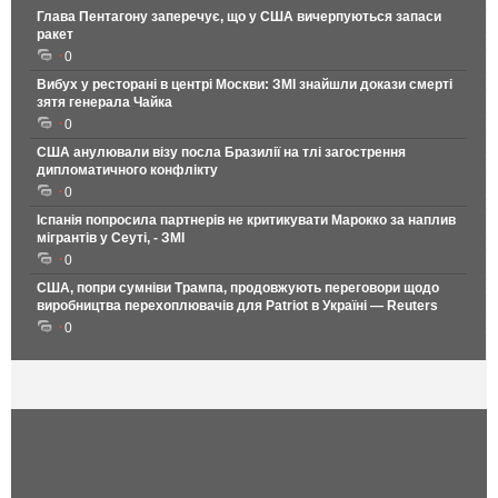
Глава Пентагону заперечує, що у США вичерпуються запаси
ракет
0
Вибух у ресторані в центрі Москви: ЗМІ знайшли докази смерті
зятя генерала Чайка
0
США анулювали візу посла Бразилії на тлі загострення
дипломатичного конфлікту
0
Іспанія попросила партнерів не критикувати Марокко за наплив
мігрантів у Сеуті, - ЗМІ
0
США, попри сумніви Трампа, продовжують переговори щодо
виробництва перехоплювачів для Patriot в Україні — Reuters
0