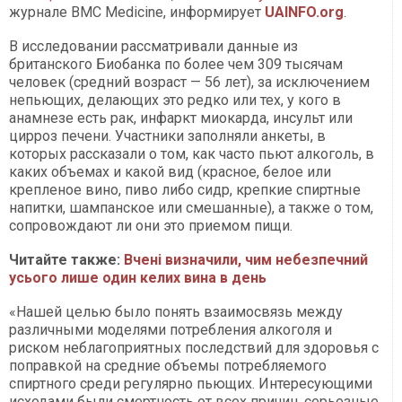
журнале BMC Medicine, информирует
UAINFO.org
.
В исследовании рассматривали данные из
британского Биобанка по более чем 309 тысячам
человек (средний возраст — 56 лет), за исключением
непьющих, делающих это редко или тех, у кого в
анамнезе есть рак, инфаркт миокарда, инсульт или
цирроз печени. Участники заполняли анкеты, в
которых рассказали о том, как часто пьют алкоголь, в
каких объемах и какой вид (красное, белое или
крепленое вино, пиво либо сидр, крепкие спиртные
напитки, шампанское или смешанные), а также о том,
сопровождают ли они это приемом пищи.
Читайте также:
Вчені визначили, чим небезпечний
усього лише один келих вина в день
«Нашей целью было понять взаимосвязь между
различными моделями потребления алкоголя и
риском неблагоприятных последствий для здоровья с
поправкой на средние объемы потребляемого
спиртного среди регулярно пьющих. Интересующими
исходами были смертность от всех причин, серьезные