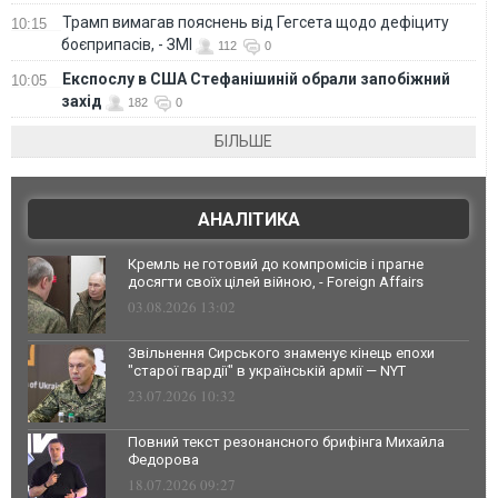
Трамп вимагав пояснень від Гегсета щодо дефіциту
10:15
боєприпасів, - ЗМІ
112
0
Експослу в США Стефанішиній обрали запобіжний
10:05
захід
182
0
БІЛЬШЕ
АНАЛІТИКА
Кремль не готовий до компромісів і прагне
досягти своїх цілей війною, - Foreign Affairs
03.08.2026 13:02
Звільнення Сирського знаменує кінець епохи
"старої гвардії" в українській армії — NYT
23.07.2026 10:32
Повний текст резонансного брифінга Михайла
Федорова
18.07.2026 09:27