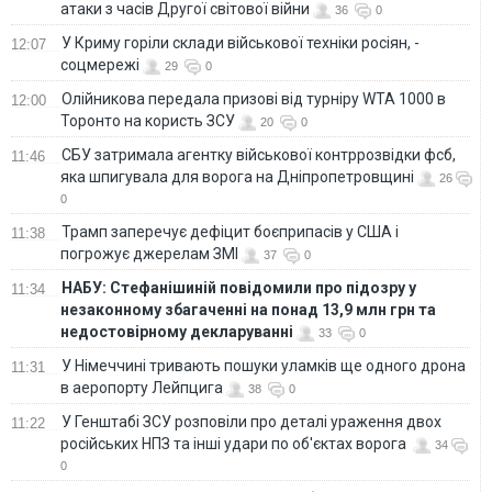
атаки з часів Другої світової війни
36
0
У Криму горіли склади військової техніки росіян, -
12:07
соцмережі
29
0
Олійникова передала призові від турніру WTA 1000 в
12:00
Торонто на користь ЗСУ
20
0
СБУ затримала агентку військової контррозвідки фсб,
11:46
яка шпигувала для ворога на Дніпропетровщині
26
0
Трамп заперечує дефіцит боєприпасів у США і
11:38
погрожує джерелам ЗМІ
37
0
НАБУ: Стефанішиній повідомили про підозру у
11:34
незаконному збагаченні на понад 13,9 млн грн та
недостовірному декларуванні
33
0
У Німеччині тривають пошуки уламків ще одного дрона
11:31
в аеропорту Лейпцига
38
0
У Генштабі ЗСУ розповіли про деталі ураження двох
11:22
російських НПЗ та інші удари по об'єктах ворога
34
0