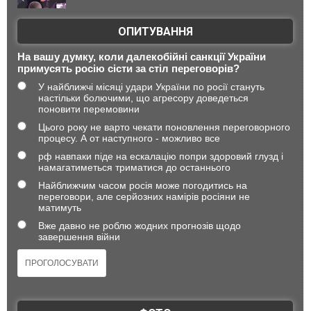
ОПИТУВАННЯ
На вашу думку, коли далекобійні санкції України
примусять росію сісти за стіл переговорів?
У найближчі місяці удари України по росії стануть
настільки болючими, що агресору доведеться
поновити перемовини
Цього року не варто чекати поновлення переговорного
процесу. А от наступного - можливо все
рф навпаки піде на ескалацію попри здоровий глузд і
намагатиметься триматися до останнього
Найближчим часом росія може погодитись на
переговори, але серйозних намірів росіяни не
матимуть
Вже давно не роблю жодних прогнозів щодо
завершення війни