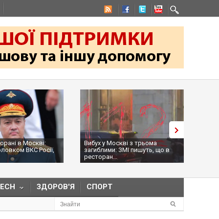
скві:
Вибух у Москві з трьома
На командира "Х
 Росії,
загиблими: ЗМІ пишуть, що в
Оболєнського 
ресторан...
намагалися...
TECH
ЗДОРОВ'Я
СПОРТ