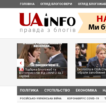
ГОЛОВНА
ОГЛЯД БЛОГОСФЕРИ
ОГЛЯД БЛОГОЖАБ
Експослу в США Стефанішиній
Підбірка блогожаб та
обрали запобіжний захід
фотоприколів від UAINFO за 7
серпня
ПОЛІТИКА
СУСПІЛЬСТВО
ЕКОНОМІКА
Н
РОСІЙСЬКО-УКРАЇНСЬКА ВІЙНА
КОРОНАВІРУС COVID-19