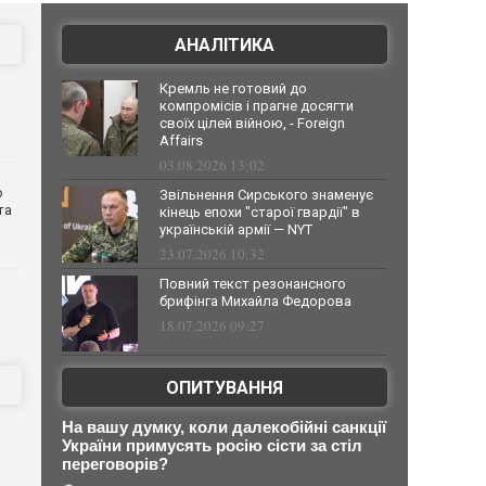
АНАЛІТИКА
Кремль не готовий до
компромісів і прагне досягти
своїх цілей війною, - Foreign
Affairs
03.08.2026 13:02
о
Звільнення Сирського знаменує
та
кінець епохи "старої гвардії" в
українській армії — NYT
23.07.2026 10:32
Повний текст резонансного
брифінга Михайла Федорова
18.07.2026 09:27
ОПИТУВАННЯ
На вашу думку, коли далекобійні санкції
України примусять росію сісти за стіл
переговорів?