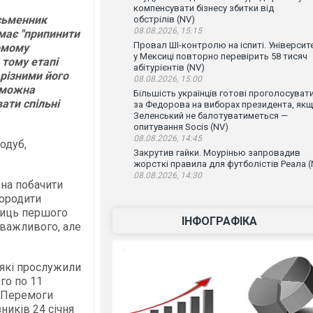
компенсувати бізнесу збитки від
исьменник
обстрілів (NV)
08.08.2026, 15:15
 має "припинити
Провал ШІ-контролю на іспиті. Університ
домому
у Мексиці повторно перевірить 58 тисяч
 тому етапі
абітурієнтів (NV)
різними його
08.08.2026, 15:00
е можна
Більшість українців готові проголосуват
ати спільні
за Федорова на виборах президента, як
Зеленський не балотуватиметься —
опитування Socis (NV)
08.08.2026, 14:45
одуб,
Закрутив гайки. Моурінью запровадив
жорсткі правила для футболістів Реала (
08.08.2026, 14:30
жна побачити
городити
ниць першого
ІНФОГРАФІКА
 важливого, але
, які прослужили
го по 11
ю Перемоги
ників 24 січня