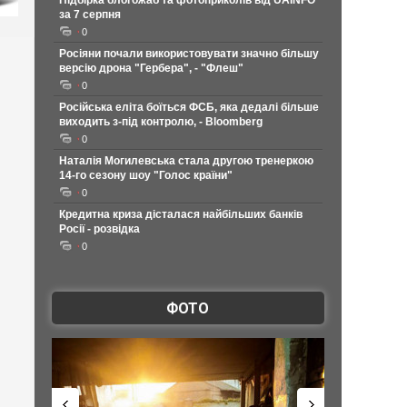
Підбірка блогожаб та фотоприколів від UAINFO
за 7 серпня
0
Росіяни почали використовувати значно більшу
версію дрона "Гербера", - "Флеш"
0
Російська еліта боїться ФСБ, яка дедалі більше
виходить з-під контролю, - Bloomberg
0
Наталія Могилевська стала другою тренеркою
14-го сезону шоу "Голос країни"
0
Кредитна криза дісталася найбільших банків
Росії - розвідка
0
ФОТО