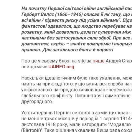
На початку Першої світової війни англійський п
Герберт Веллс (1866–1946) описав її як таку, що
всі війни / підвести риску під усіма війнами". Ві
фантастові здавалося, що людство перебуває на
розвитку, який дозволить долати суперечки між 
частинами без застосування сили зброї. Про вс
домовитися, скрізь – знайти компроміс і внормув
правила. Для загального блага й користі
Про це у своєму блозі на site.ua
пише
Андрій Стар
повідомляє
UAINFO.org
.
Наскільки ідеалістичним було таке уявлення, мо
навіть на прикладі того, у що вилилася спроба на
уніфікованою нагородою вояків країн-перемож
глобального конфлікту. Питання хоч і символічно
другорядного.
Усіх ветеранів Першої світової з армій цих країн
не менше трьох місяців у період із 1 серпня 1914-
листопада 1918 року, мали нагородити "Медалл
(Вікторії)". Таке рішення ухвалила Вища рада союз