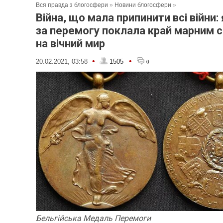
Вся правда з блогосфери
»
Новини блогосфери
»
Війна, що мала припинити всі війни:
за перемогу поклала край марним 
на вічний мир
•
•
20.02.2021, 03:58
1505
0
Бельгійська Медаль Перемоги