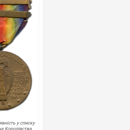
явність у списку
на Королівства