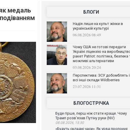
 як медаль
БЛОГИ
сподіванням
Надія лише на культ жінки в
українській культурі
06.08.2026 08:49
Чому США не готові передати
Україні ліцензію на виробництв
ракет Patriot: політика, безпека 
можливі альтернативи
03.08.2026 20:24
Перспектива: ЗСУ добомблять і
всі інші склади Wildberries
23.07.2026 11:31
БЛОГОСТРІЧКА
Буде гірше, перш ніж стати краще. Чому
Трамп розв’язав Путіну руки (NV)
08.08.2026, 15:30
«Будуть складні часи». Як уряд пропонує