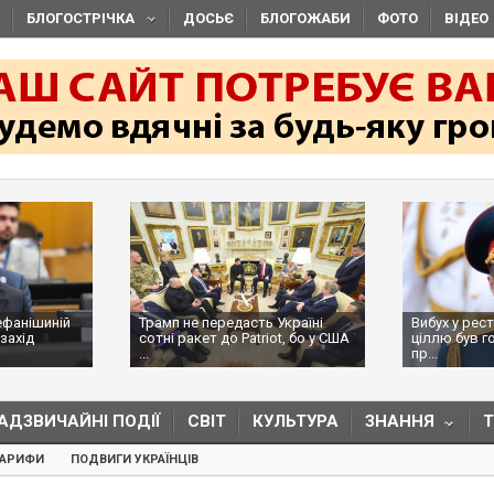
БЛОГОСТРІЧКА
ДОСЬЄ
БЛОГОЖАБИ
ФОТО
ВІДЕО
Трамп не передасть Україні
Вибух у ресторані в Мо
сотні ракет до Patriot, бо у США
ціллю був головком ВКС
...
пр...
АДЗВИЧАЙНІ ПОДІЇ
СВІТ
КУЛЬТУРА
ЗНАННЯ
ТАРИФИ
ПОДВИГИ УКРАЇНЦІВ