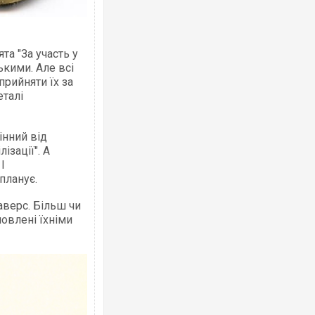
та "За участь у
Ворог завдав комбінованого удару по
ькими. Але всі
двоє поранених. Ще десятеро постра
після атаки БПЛА по ринку на Сумщині
прийняти їх за
еталі
інний від
ізації". А
І
планує.
аверс. Більш чи
овлені їхніми
Вже вивели на тести: Ferrari готує оно
позашляховика Purosangue. ВІДЕО