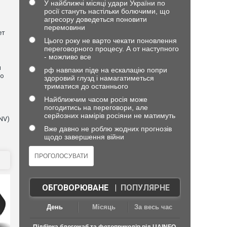
У найближчі місяці удари України по
росії стануть настільки болючими, що
агресору доведеться поновити
перемовини
ет
Цього року не варто чекати поновлення
переговорного процесу. А от наступного
- можливо все
и
рф навпаки піде на ескалацію попри
що
здоровий глузд і намагатиметься
триматися до останнього
Найближчим часом росія може
погодитись на переговори, але
серйозних намірів росіяни не матимуть
NV)
Вже давно не роблю жодних прогнозів
щодо завершення війни
ОБГОВОРЮВАНЕ
|
ПОПУЛЯРНЕ
День
Місяць
За весь час