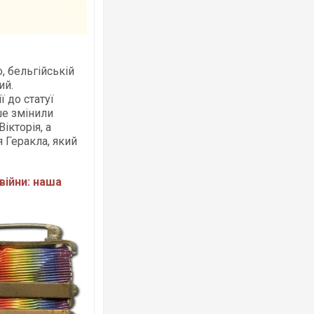
, бельгійській
ий.
 до статуї
ше змінили
ікторія, а
я Геракла, який
війни: наша