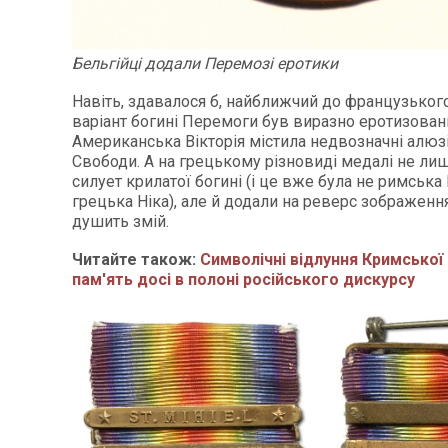
Бельгійці додали Перемозі еротики
Навіть, здавалося б, найближчий до французького
варіант богині Перемоги був виразно еротизован
Американська Вікторія містила недвозначні алюзії
Свободи. А на грецькому різновиді медалі не ли
силует крилатої богині (і це вже була не римська В
грецька Ніка), але й додали на реверс зображенн
душить змій.
Читайте також:
Символічні відлуння Кримської 
пам'ять досі в полоні російського дискурсу