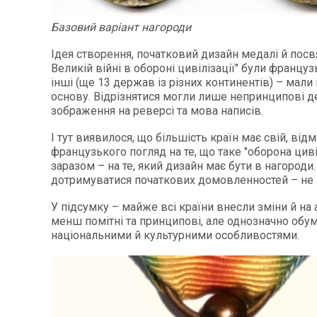
Базовий варіант нагороди
Ідея створення, початковий дизайн медалі й посвя
Великій війні в обороні цивілізації" були француз
інші (ще 13 держав із різних континентів) – мали 
основу. Відрізнятися могли лише непринципові д
зображення на реверсі та мова написів.
І тут виявилося, що більшість країн має свій, відм
французького погляд на те, що таке "оборона цивіл
заразом – на те, який дизайн має бути в нагороди. 
дотримуватися початкових домовленностей – не 
У підсумку – майже всі країни внесли зміни й на 
менш помітні та принципові, але однозначно обум
національними й культурними особливостями.