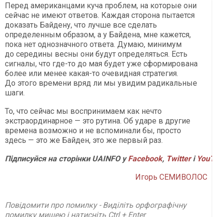
Перед американцами куча проблем, на которые они
сейчас не имеют ответов. Каждая сторона пытается
доказать Байдену, что лучше все сделать
определенным образом, а у Байдена, мне кажется,
пока нет однозначного ответа. Думаю, минимум
до середины весны они будут определяться. Есть
сигналы, что где-то до мая будет уже сформирована
более или менее какая-то очевидная стратегия.
До этого времени вряд ли мы увидим радикальные
шаги.
То, что сейчас мы воспринимаем как нечто
экстраординарное — это рутина. Об ударе в другие
времена возможно и не вспоминали бы, просто
здесь — это же Байден, это же первый раз.
Підписуйся на сторінки UAINFO у
Facebook
,
Twitter
і
YouT
Игорь СЕМИВОЛОС
Повідомити про помилку - Виділіть орфографічну
помилку мишею і натисніть Ctrl + Enter