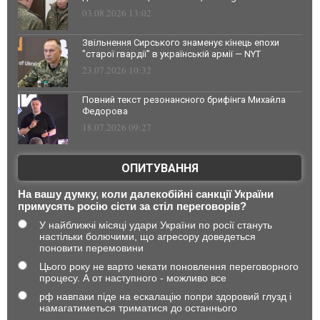
03.08.2026 13:02
Звільнення Сирського знаменує кінець епохи
"старої гвардії" в українській армії — NYT
23.07.2026 10:32
Повний текст резонансного брифінга Михайла
Федорова
18.07.2026 09:27
ОПИТУВАННЯ
На вашу думку, коли далекобійні санкції України
примусять росію сісти за стіл переговорів?
У найближчі місяці удари України по росії стануть
настільки болючими, що агресору доведеться
поновити перемовини
Цього року не варто чекати поновлення переговорного
процесу. А от наступного - можливо все
рф навпаки піде на ескалацію попри здоровий глузд і
намагатиметься триматися до останнього