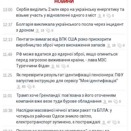
НОВИНИ
Сербія виділить 2 млн євро на українську енергетику та
13:00
візьме участь у відновленні одного з міст
8
0
Болгарія викликала українського посла через інцидент
12:37
з дроном
18
0
Пентагон вимагає від ВПК США різко прискорити
12:13
виробництво зброї через виснаження запасів
18
0
РФ може вдатися до ядерної зброї, якщо опиниться
11:49
перед загрозою виживання країни, - лава МЗС
Туреччини Фідан
51
0
Як перевірити результат ідентифікації пенсіонера: ПФУ
11:25
запустив інструкцію для сервісу "Моя ідентифікація"
83
0
Трамп хоче Гренландії: пов'язана з його оточенням
11:01
компанія вже везе туди бурове обладнання
84
0
Наслідки масованої нічної атаки ракет та БПЛА: у
10:38
чотирьох районах Одеси зникло світло,
електротранспорт зупинено, є постраждалі
47
0