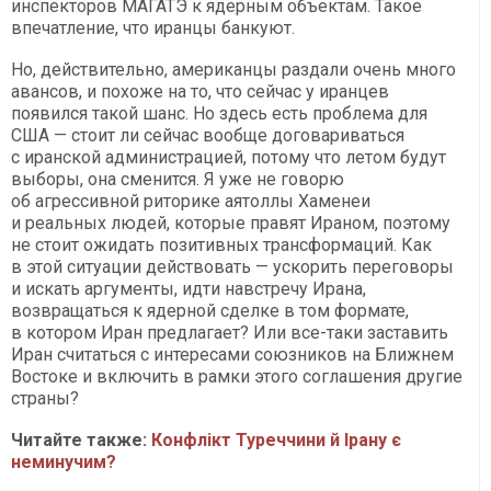
инспекторов МАГАТЭ к ядерным объектам. Такое
впечатление, что иранцы банкуют.
Но, действительно, американцы раздали очень много
авансов, и похоже на то, что сейчас у иранцев
появился такой шанс. Но здесь есть проблема для
США — стоит ли сейчас вообще договариваться
с иранской администрацией, потому что летом будут
выборы, она сменится. Я уже не говорю
об агрессивной риторике аятоллы Хаменеи
и реальных людей, которые правят Ираном, поэтому
не стоит ожидать позитивных трансформаций. Как
в этой ситуации действовать — ускорить переговоры
и искать аргументы, идти навстречу Ирана,
возвращаться к ядерной сделке в том формате,
в котором Иран предлагает? Или все-таки заставить
Иран считаться с интересами союзников на Ближнем
Востоке и включить в рамки этого соглашения другие
страны?
Читайте также:
Конфлікт Туреччини й Ірану є
неминучим?