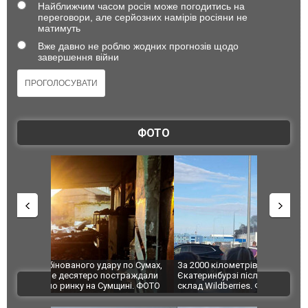
Найближчим часом росія може погодитись на
переговори, але серйозних намірів росіяни не
матимуть
Вже давно не роблю жодних прогнозів щодо
завершення війни
ФОТО
по Сумах,
За 2000 кілометрів від кордону з Україною: в
"Мої іграш
траждали
Єкатеринбурзі після атаки дронів загорівся
суперкарів
ВІДЕО
ині. ФОТО
склад Wildberries. ФОТО. ВІДЕО