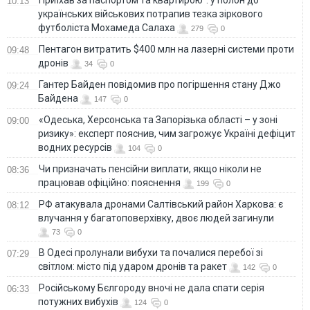
Приїхав за паспортом та квартирою": у полон до
10:13
українських військових потрапив тезка зіркового
футболіста Мохамеда Салаха
279
0
Пентагон витратить $400 млн на лазерні системи проти
09:48
дронів
34
0
Гантер Байден повідомив про погіршення стану Джо
09:24
Байдена
147
0
«Одеська, Херсонська та Запорізька області – у зоні
09:00
ризику»: експерт пояснив, чим загрожує Україні дефіцит
водних ресурсів
104
0
Чи призначать пенсійни виплати, якщо ніколи не
08:36
працював офіційно: пояснення
199
0
РФ атакувала дронами Салтівський район Харкова: є
08:12
влучання у багатоповерхівку, двоє людей загинули
73
0
В Одесі пролунали вибухи та почалися перебої зі
07:29
світлом: місто під ударом дронів та ракет
142
0
Російському Бєлгороду вночі не дала спати серія
06:33
потужних вибухів
124
0