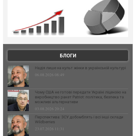
БЛОГИ
Надія лише на культ жінки в українській культурі
06.08.2026 08:49
Чому США не готові передати Україні ліцензію на
виробництво ракет Patriot: політика, безпека та
можливі альтернативи
03.08.2026 20:24
Перспектива: ЗСУ добомблять і всі інші склади
Wildberries
23.07.2026 11:31