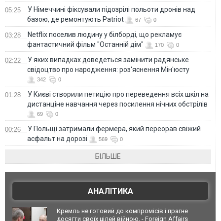
У Німеччині фіксували підозрілі польоти дронів над
05:25
базою, де ремонтують Patriot
67
0
Netflix поселив людину у білборді, що рекламує
03:28
фантастичний фільм "Останній дім"
170
0
У яких випадках доведеться замінити радянське
02:22
свідоцтво про народження: роз'яснення Мін'юсту
342
0
У Києві створили петицію про переведення всіх шкіл на
01:28
дистанціне навчання через посилення нічних обстрілів
69
0
У Польщі затримали фермера, який переорав свіжий
00:26
асфальт на дорозі
569
0
БІЛЬШЕ
АНАЛІТИКА
Кремль не готовий до компромісів і прагне
досягти своїх цілей війною, - Foreign Affairs