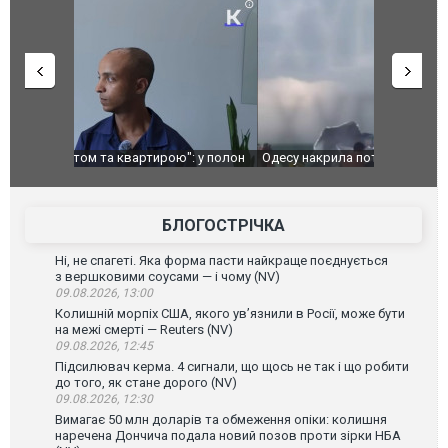
": у полон
Одесу накрила потужна злива з градом та
Вже вивели 
в тезка
ураганним вітром
позашляхов
лаха
БЛОГОСТРІЧКА
Ні, не спагеті. Яка форма пасти найкраще поєднується
з вершковими соусами — і чому (NV)
09.08.2026, 13:00
Колишній морпіх США, якого ув’язнили в Росії, може бути
на межі смерті — Reuters (NV)
09.08.2026, 12:45
Підсилювач керма. 4 сигнали, що щось не так і що робити
до того, як стане дорого (NV)
09.08.2026, 12:30
Вимагає 50 млн доларів та обмеження опіки: колишня
наречена Дончича подала новий позов проти зірки НБА