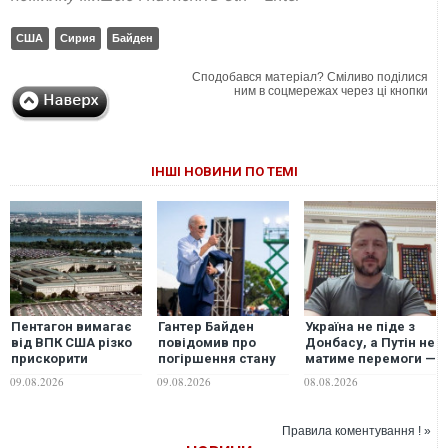
США
Сирия
Байден
Сподобався матеріал? Сміливо поділися
ним в соцмережах через ці кнопки
ІНШІ НОВИНИ ПО ТЕМІ
Пентагон вимагає
Гантер Байден
Україна не піде з
від ВПК США різко
повідомив про
Донбасу, а Путін не
прискорити
погіршення стану
матиме перемоги —
виробництво зброї
Джо Байдена
Зеленський про
09.08.2026
09.08.2026
08.08.2026
через виснаження
ситуацію на фронті
запасів
та гарантії США
Правила коментування ! »