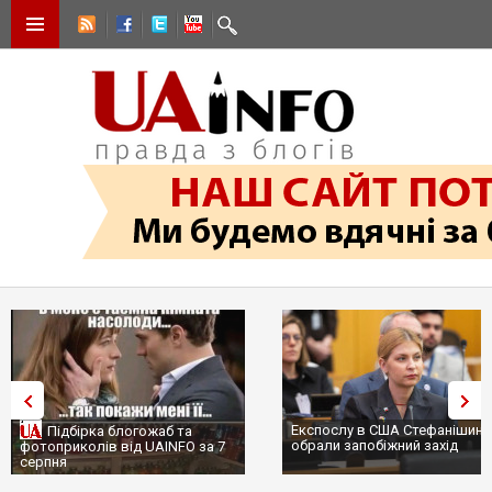
Експослу в США Стефанішині
Підбірка блогожаб та
обрали запобіжний захід
фотоприколів від UAINFO за 7
серпня