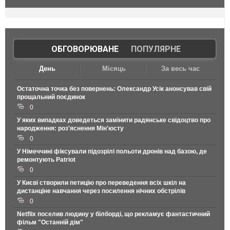
ОБГОВОРЮВАНЕ
|
ПОПУЛЯРНЕ
День
Місяць
За весь час
Остаточна точка без повернень: Олександр Усік анонсував свій
прощальний поєдинок
0
У яких випадках доведеться замінити радянське свідоцтво про
народження: роз'яснення Мін'юсту
0
У Німеччині фіксували підозрілі польоти дронів над базою, де
ремонтують Patriot
0
У Києві створили петицію про переведення всіх шкіл на
дистанціне навчання через посилення нічних обстрілів
0
Netflix поселив людину у білборді, що рекламує фантастичний
фільм "Останній дім"