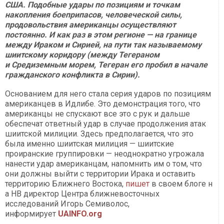
США. Подобные удары по позициям и точкам
накопления боеприпасов, человеческой силы,
продовольствия американцы осуществляют
постоянно. И как раз в этом регионе — на границе
между Ираком и Сирией, на пути так называемому
шиитскому коридору (между Тегераном
и Средиземным морем, Тегеран его пробил в начале
гражданского конфликта в Сирии).
Основанием для него стала серия ударов по позициям
американцев в Идлибе. Это демонстрация того, что
американцы не спускают все это с рук и дальше
обеспечат ответный удар в случае продолжения атак
шиитской милиции. Здесь предполагается, что это
была именно шиитская милиция — шиитские
проиранские группировки — неоднократно угрожала
нанести удар американцам, напомнить им о том, что
они должны выйти с территории Ирака и оставить
территорию Ближнего Востока,
пишет
в своем блоге н
а НВ директор Центра ближневосточных
исследований Игорь Семиволос,
информирует
UAINFO.org