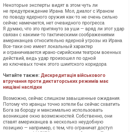
Некоторые эксперты видят в этом чуть ли
не предупреждение Ирана. Мол, диалог с Ираном
по поводу ядерного оружия как-то не очень сильно
сейчас намечается, нет очевидного прогресса.
Я думаю, что это притянуто за уши — вряд ли этот удар
связан с какими-то тактическими соображениями
американцев относительно ядерной угрозы из Ирана.
Все-таки оно имеет локальный характер
и ограничивается ирано-сирийским театром военных
действий, ведь удар произошел по одной
из ключевых точек этого шиитского коридора.
Читайте также:
Дискредитація військового
втручання проти диктаторських режимів має
нищівні наслідки
Возможно, сейчас слишком завышенные ожидания.
Потому что иранцы точно хотели бы сейчас схватить
Бога за бороду и максимально использовать
возникшее окно возможностей. Собственно, они
ставят американцев в несколько неудобную
позицию — например, с тем, что ограничат доступ