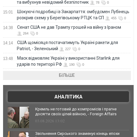
та вибухнув невідомий безпілотник
78
0
Шокуючі подробиці із Закарпаття: омбудсмен Лубінець
15:01
розкрив схему у Берегівському РТЦК та СП
455
0
Сенат США не дав Трампу грошей на війну з Іраном
14:38
264
0
США щомісяця постачатимуть Україні ракети для
14:14
Patriot, - Зеленський
227
0
Маск відмовляє Україні у використанні Starlink для
13:48
ударів по території РФ
190
0
БІЛЬШЕ
АНАЛІТИКА
Кремль не готовий до компромісів і прагне
досягти своїх цілей війною, - Foreign Affairs
03.08.2026 13:02
Звільнення Сирського знаменує кінець епохи