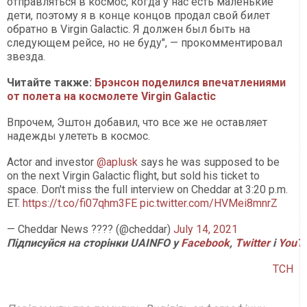
отправляться в космос, когда у нас есть маленькие
дети, поэтому я в конце концов продал свой билет
обратно в Virgin Galactic. Я должен был быть на
следующем рейсе, но не буду", — прокомментировал
звезда.
Читайте также:
Брэнсон поделился впечатлениями
от полета на космолете Virgin Galactic
Впрочем, Эштон добавил, что все же не оставляет
надежды улететь в космос.
Actor and investor
@aplusk
says he was supposed to be
on the next Virgin Galactic flight, but sold his ticket to
space. Don't miss the full interview on Cheddar at 3:20 p.m.
ET.
https://t.co/fi07qhm3FE
pic.twitter.com/HVMei8mnrZ
— Cheddar News ???? (@cheddar)
July 14, 2021
Підписуйся на сторінки UAINFO у
Facebook
,
Twitter
і
YouT
ТСН