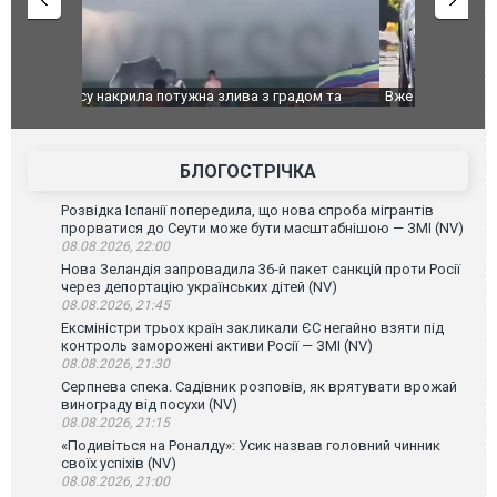
дом та
Вже вивели на тести: Ferrari готує оновлення
Вийшов тре
позашляховика Purosangue. ВІДЕО
фільму "Аф
БЛОГОСТРІЧКА
Розвідка Іспанії попередила, що нова спроба мігрантів
прорватися до Сеути може бути масштабнішою — ЗМІ (NV)
08.08.2026, 22:00
Нова Зеландія запровадила 36-й пакет санкцій проти Росії
через депортацію українських дітей (NV)
08.08.2026, 21:45
Ексміністри трьох країн закликали ЄС негайно взяти під
контроль заморожені активи Росії — ЗМІ (NV)
08.08.2026, 21:30
Серпнева спека. Садівник розповів, як врятувати врожай
винограду від посухи (NV)
08.08.2026, 21:15
«Подивіться на Роналду»: Усик назвав головний чинник
своїх успіхів (NV)
08.08.2026, 21:00