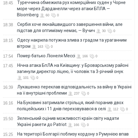
Туреччина обмежила рух комерційних суден у Чорне
18:45
море через Дарданелли через атаки БПЛА —
Bloomberg
60
0
Сербія хоче якнайшвидшого завершення війни, але
18:38
підстав для оптимізму немає, — Вучич
30
0
Одесу накрила потужна злива з градом та ураганним
18:15
вітром
163
0
Помер батько Ліонеля Мессі
17:54
166
0
Нічна атака БпЛА на Київщину: у Броварському районі
17:45
загинули директор ліцею, її чоловік та 3-річний онук
101
0
Лукашенко переклав відповідальність за війну в Україні
16:39
на її внутрішні проблеми
237
0
На Буковині затримали стрільця, який поранив двох
16:16
поліцейських і 11 днів переховувався в селі
112
0
Зеленський оцінив можливості країн світу надати
15:50
Україні ракети до Patriot
166
0
На території Болгарії поблизу кордону з Румунією впав
15:25