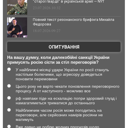
"старої гвардії" в українській армії — NYT
23.07.2026 10:32
Повний текст резонансного брифінга Михайла
Федорова
18.07.2026 09:27
ОПИТУВАННЯ
На вашу думку, коли далекобійні санкції України
примусять росію сісти за стіл переговорів?
У найближчі місяці удари України по росії стануть
настільки болючими, що агресору доведеться
поновити перемовини
Цього року не варто чекати поновлення переговорного
процесу. А от наступного - можливо все
рф навпаки піде на ескалацію попри здоровий глузд і
намагатиметься триматися до останнього
Найближчим часом росія може погодитись на
переговори, але серйозних намірів росіяни не
матимуть
Вже давно не роблю жодних прогнозів щодо