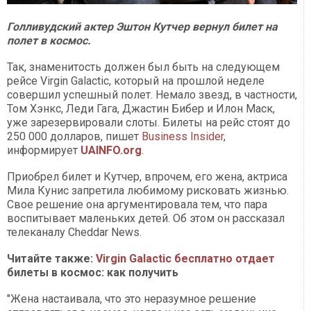
Голливудский актер Эштон Кутчер вернул билет на
полет в космос.
Так, знаменитость должен был быть на следующем
рейсе Virgin Galactic, который на прошлой неделе
совершил успешный полет. Немало звезд, в частности,
Том Хэнкс, Леди Гага, Джастин Бибер и Илон Маск,
уже зарезервировали слоты. Билеты на рейс стоят до
250 000 долларов, пишет
Business Insider
,
информирует
UAINFO.org
.
Приобрел билет и Кутчер, впрочем, его жена, актриса
Мила Кунис запретила любимому рисковать жизнью.
Свое решение она аргументировала тем, что пара
воспитывает маленьких детей. Об этом он рассказал
телеканалу Cheddar News.
Читайте также:
Virgin Galactic бесплатно отдает
билеты в космос: как получить
"Жена настаивала, что это неразумное решение