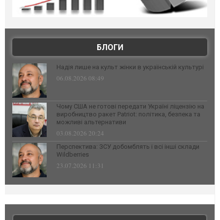
БЛОГИ
Надія лише на культ жінки в українській культурі
06.08.2026 08:49
Чому США не готові передати Україні ліцензію на
виробництво ракет Patriot: політика, безпека та
можливі альтернативи
03.08.2026 20:24
Перспектива: ЗСУ добомблять і всі інші склади
Wildberries
23.07.2026 11:31