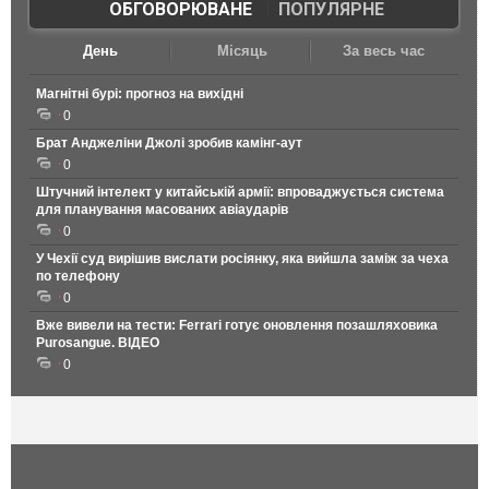
ОБГОВОРЮВАНЕ
|
ПОПУЛЯРНЕ
День
Місяць
За весь час
Магнітні бурі: прогноз на вихідні
0
Брат Анджеліни Джолі зробив камінг-аут
0
Штучний інтелект у китайській армії: впроваджується система
для планування масованих авіаударів
0
У Чехії суд вирішив вислати росіянку, яка вийшла заміж за чеха
по телефону
0
Вже вивели на тести: Ferrari готує оновлення позашляховика
Purosangue. ВІДЕО
0