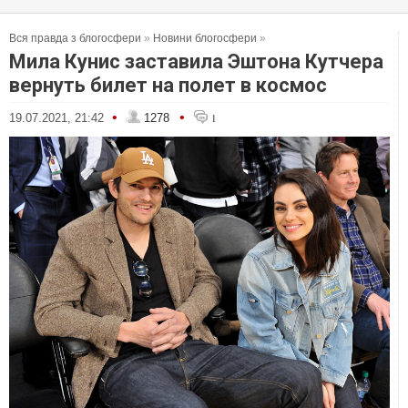
Вся правда з блогосфери
»
Новини блогосфери
»
Мила Кунис заставила Эштона Кутчера
вернуть билет на полет в космос
•
•
19.07.2021, 21:42
1278
1