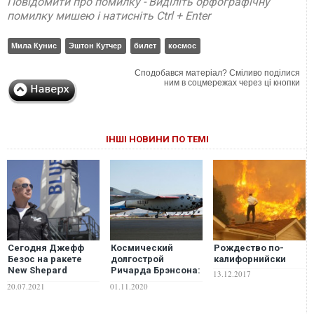
Повідомити про помилку - Виділіть орфографічну
помилку мишею і натисніть Ctrl + Enter
Мила Кунис
Эштон Кутчер
билет
космос
Сподобався матеріал? Сміливо поділися
ним в соцмережах через ці кнопки
ІНШІ НОВИНИ ПО ТЕМІ
Сегодня Джефф
Космический
Рождество по-
Безос на ракете
долгострой
калифорнийски
New Shepard
Ричарда Брэнсона:
13.12.2017
отправится в
когда полетит
20.07.2021
01.11.2020
космос
Spaceship Two?
ФОТО. ВИДЕО