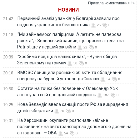
Правила коментування ! »
НОВИНИ
Первинний аналіз уламків: у Болгарії заявили про
21:42
падіння українського безпілотника
25
0
"Ми займаємося папірцями. А летить не паперова
21:18
ракета", - Зеленський заявив, що просив ліцензії на
Patriot ще у перший рік війни
22
0
"Зробимо все, що в наших силах", - Вучич обіцяв
20:39
Зеленському підтримку
30
0
ВМС ЗСУ знищили російські об'єкти та обладнання
20:16
спецназу на буровій установці «Сиваш»
54
0
Остаточна точка без повернень: Олександр Усік
19:50
анонсував свій прощальний поєдинок
187
0
Нова Зеландія ввела санкції проти РФ за викрадення
19:25
дітей і кібератаки
20
0
На Херсонщині окупанти розпочали «вільне
19:01
полювання» на автотранспорт за допомогою дронів на
оптоволокні — ОВА
54
0