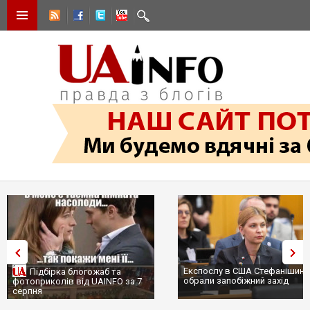
Експослу в США Стефанішині
Підбірка блогожаб та
обрали запобіжний захід
фотоприколів від UAINFO за 7
серпня