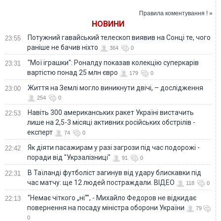
час вистави зі
справжнім сексом
Правила коментування ! »
на сцені
НОВИНИ
Потужний гавайський телескоп виявив на Сонці те, чого
23:55
раніше не бачив ніхто
364
0
"Мої іграшки": Роналду показав колекцію суперкарів
23:31
вартістю понад 25 млн євро
179
0
Життя на Землі могло виникнути двічі, – дослідження
23:00
254
0
Навіть 300 американських ракет Україні вистачить
22:53
лише на 2,5-3 місяці активних російських обстрілів -
експерт
74
0
Як діяти пасажирам у разі загрози під час подорожі -
22:42
поради від "Укрзалізниці"
91
0
В Таїланді футболіст загинув від удару блискавки під
22:31
час матчу: ще 12 людей постраждали. ВІДЕО
118
0
"Немає чіткого „ні“", - Михайло Федоров не відкидає
22:13
повернення на посаду міністра оборони України
79
0