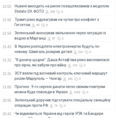
Huawei виходить на ринок позашляховиків з моделлю
22:02
Stelato G9. ФОТО
258
0
Трамп різко відреагував на чутки про конфлікт з
21:58
Гегсетом
90
0
Зеленський анонсував звільнення через ситуацію із
21:54
водою в Марганці
87
0
В Україні розподіляти електроенергію будуть по-
21:43
новому: Шмигаль розкрив деталі
210
0
"Я доначу щодня": Даша Астаф'єва різко висловилася
21:32
про зірок, які забули про війну
133
0
ЗСУ взяли під вогневий контроль ключовий маршрут
21:15
росіян Маріуполь — Чонгар
183
0
Прогноз: 9-го серпня дихати легко свіжим повітрям
21:00
можна буде повсюди в Україні
1018
0
Зеленський доручив підготувати спеціальну санкційну
20:55
операцію проти РФ
79
0
Чи відмовиться Україна від героїв УПА та Бандери
20:42