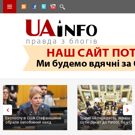
Експослу в США Стефанішиній
Трамп не передасть Україні
обрали запобіжний захід
сотні ракет до Patriot, бо у С
...