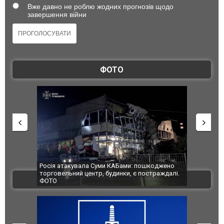
Вже давно не роблю жодних прогнозів щодо
завершення війни
ФОТО
шкоджено
Українські надзвичайники врятували козуленя
СБУ за спр
траждалі.
під час ліквідації масштабної лісової пожежі у
Болгарії з
ВІДЕО
Франції
ФОТО