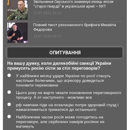
Звільнення Сирського знаменує кінець епохи
"старої гвардії" в українській армії — NYT
23.07.2026 10:32
Повний текст резонансного брифінга Михайла
Федорова
18.07.2026 09:27
ОПИТУВАННЯ
На вашу думку, коли далекобійні санкції України
примусять росію сісти за стіл переговорів?
У найближчі місяці удари України по росії стануть
настільки болючими, що агресору доведеться
поновити перемовини
Цього року не варто чекати поновлення переговорного
процесу. А от наступного - можливо все
рф навпаки піде на ескалацію попри здоровий глузд і
намагатиметься триматися до останнього
Найближчим часом росія може погодитись на
переговори, але серйозних намірів росіяни не
матимуть