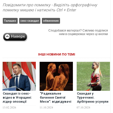
Повідомити про помилку - Виділіть орфографічну
помилку мишею і натисніть Ctrl + Enter
Талашко
секс-скандал
обвинения
Сподобався матеріал? Сміливо поділися
ним в соцмережах через ці кнопки
ІНШІ НОВИНИ ПО ТЕМІ
Скандал із секс-
"Радикальне
Скандал у
відео в Угорщині:
бачення Святої
Туреччині.
лідер опозиції
Меси": відвідувачі
Арбітриню усунули
розкрив деталі
опери блювали та
через її секс-відео
13.02.2026
11.10.2024
07.10.2024
провокації
непритомніли під
з інспектором ФІФА