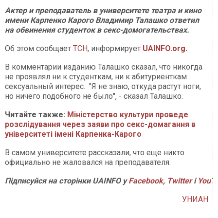
Актер и преподаватель в университете театра и кино
имени Карпенко Карого Владимир Талашко ответил
на обвинения студенток в секс-домогательствах.
Об этом сообщает
ТСН
, информирует
UAINFO.org
.
В комментарии изданию Талашко сказал, что никогда
не проявлял ни к студенткам, ни к абитуриенткам
сексуальный интерес. "Я не знаю, откуда растут ноги,
но ничего подобного не было", - сказал Талашко.
Читайте также:
Міністерство культури проведе
розслідування через заяви про секс-домагання в
університеті імені Карпенка-Карого
В самом университете рассказали, что еще никто
официально не жаловался на преподавателя.
Підписуйся на сторінки UAINFO у
Facebook
,
Twitter
і
YouT
УНИАН