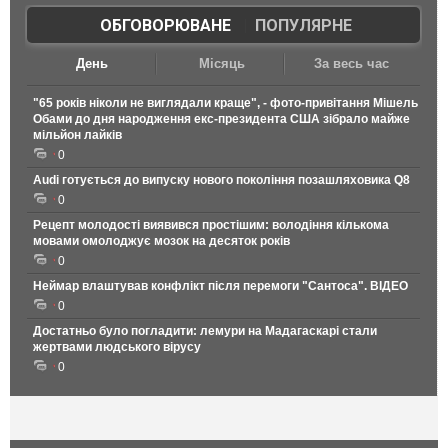
ОБГОВОРЮВАНЕ
|
ПОПУЛЯРНЕ
День
Місяць
За весь час
"65 років ніколи не виглядали краще", - фото-привітання Мішель
Обами до дня народження екс-президента США зібрало майже
мільйон лайків
0
Audi готується до випуску нового покоління позашляховика Q8
0
Рецепт молодості виявився простішим: володіння кількома
мовами омолоджує мозок на десяток років
0
Неймар влаштував конфлікт після перемоги "Сантоса". ВІДЕО
0
Достатньо було погладити: лемури на Мадагаскарі стали
жертвами людського вірусу
0