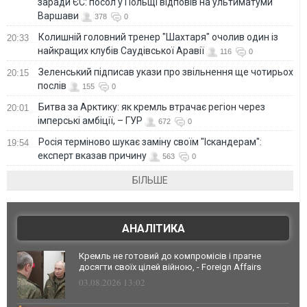
заради ЄС: посол у Польщі відповів на ультиматуми
Варшави
378
0
Колишній головний тренер "Шахтаря" очолив один із
20:33
найкращих клубів Саудівської Аравії
116
0
Зеленський підписав укази про звільнення ще чотирьох
20:15
послів
155
0
Битва за Арктику: як кремль втрачає регіон через
20:01
імперські амбіції, – ГУР
672
0
Росія терміново шукає заміну своїм "Іскандерам":
19:54
експерт вказав причину
563
0
БІЛЬШЕ
АНАЛІТИКА
Кремль не готовий до компромісів і прагне
досягти своїх цілей війною, - Foreign Affairs
03.08.2026 13:02