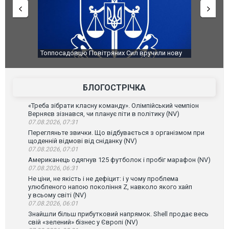
чили нову
Сили оборони уразили Ярославський НПЗ:
Неймар вла
губернатор регіону заявив про наймасштабнішу
"Сантоса".
атаку. ВІДЕО
БЛОГОСТРІЧКА
«Треба зібрати класну команду». Олімпійський чемпіон
Верняєв зізнався, чи планує піти в політику (NV)
07.08.2026, 07:31
Перегляньте звички. Що відбувається з організмом при
щоденній відмові від сніданку (NV)
07.08.2026, 07:01
Американець одягнув 125 футболок і пробіг марафон (NV)
07.08.2026, 06:31
Не ціни, не якість і не дефіцит: і у чому проблема
улюбленого напою покоління Z, навколо якого хайп
у всьому світі (NV)
07.08.2026, 06:01
Знайшли більш прибутковий напрямок. Shell продає весь
свій «зелений» бізнес у Європі (NV)