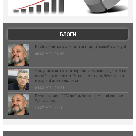
БЛОГИ
Надія лише на культ жінки в українській культурі
06.08.2026 08:49
Чому США не готові передати Україні ліцензію на
виробництво ракет Patriot: політика, безпека та
можливі альтернативи
03.08.2026 20:24
Перспектива: ЗСУ добомблять і всі інші склади
Wildberries
23.07.2026 11:31