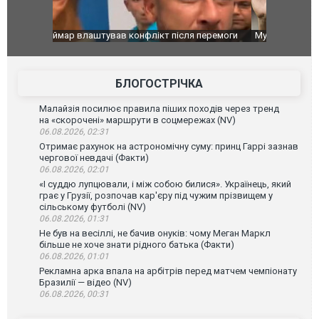
перемоги
Мудрик провів перший матч за "Челсі" після
Українські
допінгової дискваліфікації. ВІДЕО
під час лік
Франції
БЛОГОСТРІЧКА
Малайзія посилює правила піших походів через тренд
на «скорочені» маршрути в соцмережах (NV)
06.08.2026, 02:31
Отримає рахунок на астрономічну суму: принц Гаррі зазнав
чергової невдачі (Факти)
06.08.2026, 02:01
«І суддю лупцювали, і між собою билися». Українець, який
грає у Грузії, розпочав кар'єру під чужим прізвищем у
сільському футболі (NV)
06.08.2026, 01:31
Не був на весіллі, не бачив онуків: чому Меган Маркл
більше не хоче знати рідного батька (Факти)
06.08.2026, 01:01
Рекламна арка впала на арбітрів перед матчем чемпіонату
Бразилії — відео (NV)
06.08.2026, 00:31