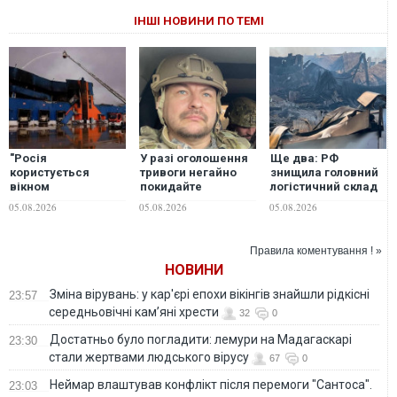
ІНШІ НОВИНИ ПО ТЕМІ
"Росія
У разі оголошення
Ще два: РФ
користується
тривоги негайно
знищила головний
вікном
покидайте
логістичний склад
можливостей", -
"Епіцентр": "Флеш"
INTERTOP Ukraine
05.08.2026
05.08.2026
05.08.2026
Майкл Кларк
попередив про
та склад Toyota
заявив про
небезпеку
критичний дефіцит
Правила коментування ! »
протибалістичних
НОВИНИ
ракет в Україні
Зміна вірувань: у кар'єрі епохи вікінгів знайшли рідкісні
23:57
середньовічні кам’яні хрести
32
0
Достатньо було погладити: лемури на Мадагаскарі
23:30
стали жертвами людського вірусу
67
0
Неймар влаштував конфлікт після перемоги "Сантоса".
23:03