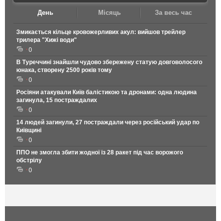
День
Місяць
За весь час
Змикається кільце кровожерливих акул: вийшов трейлер
трилера "Хижі води"
0
В Туреччині знайшли чудово збережену статую довговолосого
юнака, створену 2500 років тому
0
Росіяни атакували Київ балістикою та дронами: одна людина
загинула, 15 постраждалих
0
14 людей загинули, 27 постраждали через російський удар по
Київщині
0
ППО не змогла збити жодної із 28 ракет під час ворожого
обстрілу
0