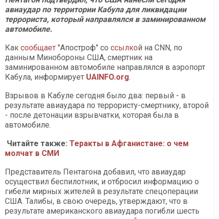
авиаудар по территории Кабула для ликвидации
террориста, который направлялся в заминированном
автомобиле.
Как
сообщает
"Апостроф" со
ссылко
й на CNN, по
данным Минобороны США, смертник на
заминированном автомобиле направлялся в аэропорт
Кабула, информирует
UAINFO.org
.
Взрывов в Кабуле сегодня было два: первый - в
результате авиаудара по террористу-смертнику, второй
- после детонации взрывчатки, которая была в
автомобиле.
Читайте также:
Теракты в Афганистане: о чем
молчат в СМИ
Представитель Пентагона добавил, что авиаудар
осуществил беспилотник, и отбросил информацию о
гибели мирных жителей в результате спецоперации
США. Талибы, в свою очередь, утверждают, что в
результате американского авиаудара погибли шесть