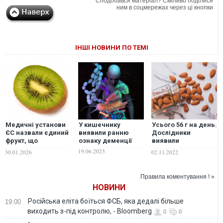
Сподобався матеріал? Сміливо поділися
ним в соцмережах через ці кнопки
ІНШІ НОВИНИ ПО ТЕМІ
Медичні установи
У кишечнику
Усього 56 г на день.
ЄС назвали єдиний
виявили ранню
Дослідники
фрукт, що
ознаку деменції
виявили
покращує роботу
несподівану
19.06.2023
30.01.2026
02.11.2022
кишківника
користь мигдалю
Правила коментування ! »
НОВИНИ
Російська еліта боїться ФСБ, яка дедалі більше
19:00
виходить з-під контролю, - Bloomberg
0
0