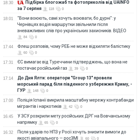
Підбірка блогожаб та фотоприколів від UAINFO
18:30
за 7 серпня
118
0
"Вони воюють, самі хочуть воювати, бо дурні": у
18:01
Чернівцях водія маршрутки звільнили після
зневажливих слів про українських захисників. ВІДЕО
84
0
Флеш розповів, чому РЕБ не може відхиляти балістику
17:44
60
0
ЄС вимагає від Туреччини підтверджень, що вона не
17:31
постачає російський газ
39
0
До Дня Ялти: оператори "Group 13" провели
17:14
морський парад біля південного узбережжя Криму, -
ГУР
148
0
Поліція Іспанії викрила масштабну мережу контрабанди
17:00
мігрантів і наркотиків
42
0
У ЗСУ розкрили мету російських ДРГ на Вовчанському
16:45
напрямку
65
0
Після ударів по НПЗ у Росії хочуть знизити вимоги до
16:32
якості авіапального — росЗМІ
60
0