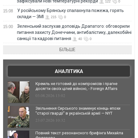
зафіксували нові температурні рекорди
122
0
У російському Брянську спалахнула пожежа, горять
15:08
склади — ЗМІ
215
0
Зеленський заслухав доповідь Драпатого: обговорили
15:00
питання захисту Донеччини, антибалістику, далекобійні
санкції та кадрові питання
40
0
БІЛЬШЕ
АНАЛІТИКА
Кремль не готовий до компромісів і прагне
досягти своїх цілей війною, - Foreign Affairs
03.08.2026 13:02
Звільнення Сирського знаменує кінець епохи
"старої гвардії" в українській армії — NYT
23.07.2026 10:32
Повний текст резонансного брифінга Михайла
Федорова