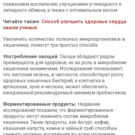
снижением воспаления, улучшением углеводного и
липидного обмена, а также с оптимальным весом.
Читайте также:
Способ улучшить здоровье сердца
нашли ученые
Увеличить количество полезных микроорганизмов в
кишечнике, помогут три простых способа.
Употребление овощей.
Овощи обладают рядом
преимуществ для здоровья, но их роль в микробиоме
кишечника незаменима. Исследования показывают,
что листовая зелень, в частности, способствует росту
здоровых кишечных бактерий, а клетчатка в
артишоках, луке и чесноке, может обеспечить
ежедневный рекомендуемый минимум пребиотиков.
Ферментированные продукты.
Недавние
исследования показали, что ферментированные
продукты могут изменить состав микробиома
кишечника. Такие продукты, как йогурт, кефир,
квашеная капуста, кимчи и чайный гриб способны
снижать уровень воспаления во всем организме.