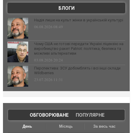
БЛОГИ
Надія лише на культ жінки в українській культурі
06.08.2026 08:49
Чому США не готові передати Україні ліцензію на
виробництво ракет Patriot: політика, безпека та
можливі альтернативи
03.08.2026 20:24
Перспектива: ЗСУ добомблять і всі інші склади
Wildberries
23.07.2026 11:31
ОБГОВОРЮВАНЕ
|
ПОПУЛЯРНЕ
День
Місяць
За весь час