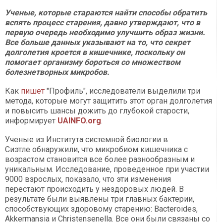
Ученые, которые стараются найти способы обратить
вспять процесс старения, давно утверждают, что в
первую очередь необходимо улучшить образ жизни.
Все больше данных указывают на то, что секрет
долголетия кроется в кишечнике, поскольку он
помогает организму бороться со множеством
болезнетворных микробов.
Как
пишет
"Профиль", исследователи выделили три
метода, которые могут защитить этот орган долголетия
и повысить шансы дожить до глубокой старости,
информирует
UAINFO.org
.
Ученые из Института системной биологии в
Сиэтле обнаружили, что микробиом кишечника с
возрастом становится все более разнообразным и
уникальным. Исследование, проведенное при участии
9000 взрослых, показало, что эти изменения
перестают происходить у нездоровых людей. В
результате были выявлены три главных бактерии,
способствующих здоровому старению: Bacteroides,
Akkermansia и Christensenella. Все они были связаны со