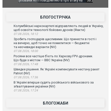
о атаку на
За 2000 кілометрів від кордону з Україною: в
В Таїланді 
го диму.
Єкатеринбурзі після атаки дронів загорівся
блискавки 
склад Wildberries. ФОТО. ВІДЕО
постражда
БЛОГОСТРІЧКА
Колумбійські наркокартелі відправляють людей в Україну,
щоб освоїти технології бойових дронів (Факти)
07.08.2026, 18:12
Зробить господарів щасливими. Що принести в гості і
на вечерю, щоб точно не помилитися — бюджетні
та неочевидні варіанти (NV)
07.08.2026, 18:00
Росіяни все частіше бʼють по Харкову FPV-дронами.
Що буде з містом — ВВС Україна (NV)
07.08.2026, 17:48
Швидке рішення. Як Україні компенсувати нестачу ракет
Patriot (NV)
07.08.2026, 17:36
В Україні вперше судять російського військового за
зґвалтування українки (NV)
07.08.2026, 17:24
БЛОГОЖАБИ