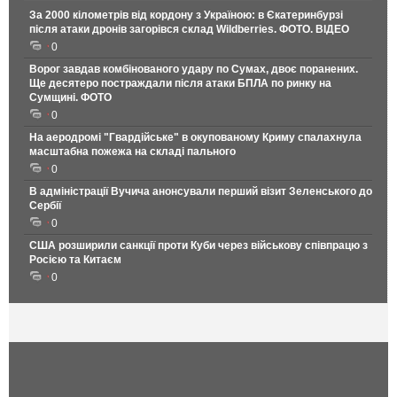
За 2000 кілометрів від кордону з Україною: в Єкатеринбурзі
після атаки дронів загорівся склад Wildberries. ФОТО. ВІДЕО
0
Ворог завдав комбінованого удару по Сумах, двоє поранених.
Ще десятеро постраждали після атаки БПЛА по ринку на
Сумщині. ФОТО
0
На аеродромі "Гвардійське" в окупованому Криму спалахнула
масштабна пожежа на складі пального
0
В адміністрації Вучича анонсували перший візит Зеленського до
Сербії
0
США розширили санкції проти Куби через військову співпрацю з
Росією та Китаєм
0