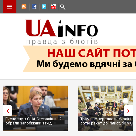
Експослу в США Стефанішиній
Трамп не передасть Україні
обрали запобіжний захід
сотні ракет до Patriot, бо у С
...