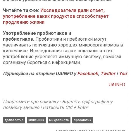
Читайте также:
Исследователи дали ответ,
употребление каких продуктов способствует
продлению жизни
Употребление пробиотиков и
пребиотиков.
Пробиотики и пребиотики могут
увеличивать популяцию хороших микроорганизмов в
кишечнике. Исследования также показали, что их
употребление укрепляет иммунную систему, помогая
организму бороться с инфекциями.
Підписуйся на сторінки UAINFO у
Facebook
,
Twitter
і
YouT
UAINFO
Повідомити про помилку - Виділіть орфографічну
помилку мишею і натисніть Ctrl + Enter
долголетие
кишечник
микробиота
пробиотик