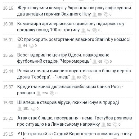
Жертв вкусили комарі: у Україні за пів року зафіксували
16:16
два випадки гарячки Західного Нілу
86
0
Командира артилерійського дивізіону підозрюють у
16:08
продажу понад 100 кг тротилу
67
0
ЄС прискорить розгортання власного Starlink у космосі
16:01
64
0
Ворог вдарив по центру Одеси: пошкоджено
15:55
футбольний стадіон "Чорноморець"
68
0
Росіяни почали використовувати значно більшу версію
15:44
дрона "Гербера", - "Флеш"
98
0
Кредитна криза дісталася найбільших банків Росії -
15:37
розвідка
224
0
ШІ вперше створив віруси, яких не існує в природі
15:30
151
0
Атак стає більше, просування - нема: Трегубов розповів
15:21
про ситуацію на Лиманському напрямку
52
0
У Центральній та Східній Європі через аномальну спеку
15:15