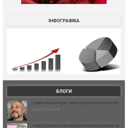
ІНФОГРАФІКА
БЛОГИ
Надія лише на культ жінки в українській культурі
06.08.2026 08:49
Чому США не готові передати Україні ліцензію на