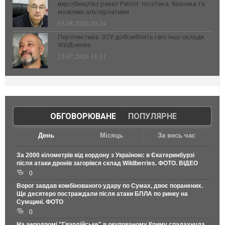
виробництво ракет Patriot: політика, безпека та
можливі альтернативи
03.08.2026 20:24
Перспектива: ЗСУ добомблять і всі інші склади
Wildberries
23.07.2026 11:31
ОБГОВОРЮВАНЕ
|
ПОПУЛЯРНЕ
День
Місяць
За весь час
За 2000 кілометрів від кордону з Україною: в Єкатеринбурзі
після атаки дронів загорівся склад Wildberries. ФОТО. ВІДЕО
0
Ворог завдав комбінованого удару по Сумах, двоє поранених.
Ще десятеро постраждали після атаки БПЛА по ринку на
Сумщині. ФОТО
0
На аеродромі "Гвардійське" в окупованому Криму спалахнула