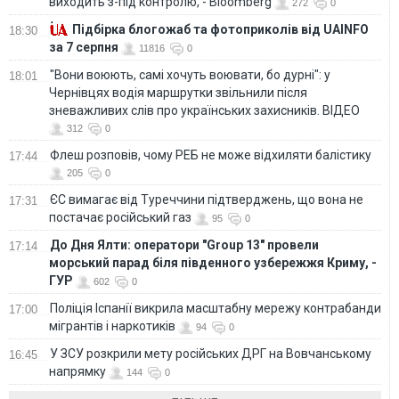
виходить з-під контролю, - Bloomberg
272
0
Підбірка блогожаб та фотоприколів від UAINFO
18:30
за 7 серпня
11816
0
"Вони воюють, самі хочуть воювати, бо дурні": у
18:01
Чернівцях водія маршрутки звільнили після
зневажливих слів про українських захисників. ВІДЕО
312
0
Флеш розповів, чому РЕБ не може відхиляти балістику
17:44
205
0
ЄС вимагає від Туреччини підтверджень, що вона не
17:31
постачає російський газ
95
0
До Дня Ялти: оператори "Group 13" провели
17:14
морський парад біля південного узбережжя Криму, -
ГУР
602
0
Поліція Іспанії викрила масштабну мережу контрабанди
17:00
мігрантів і наркотиків
94
0
У ЗСУ розкрили мету російських ДРГ на Вовчанському
16:45
напрямку
144
0