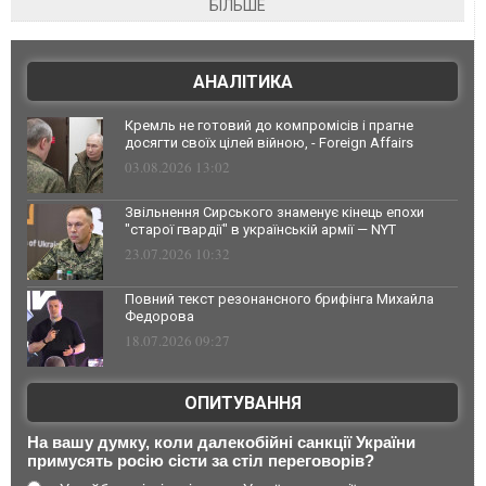
БІЛЬШЕ
АНАЛІТИКА
Кремль не готовий до компромісів і прагне
досягти своїх цілей війною, - Foreign Affairs
03.08.2026 13:02
Звільнення Сирського знаменує кінець епохи
"старої гвардії" в українській армії — NYT
23.07.2026 10:32
Повний текст резонансного брифінга Михайла
Федорова
18.07.2026 09:27
ОПИТУВАННЯ
На вашу думку, коли далекобійні санкції України
примусять росію сісти за стіл переговорів?