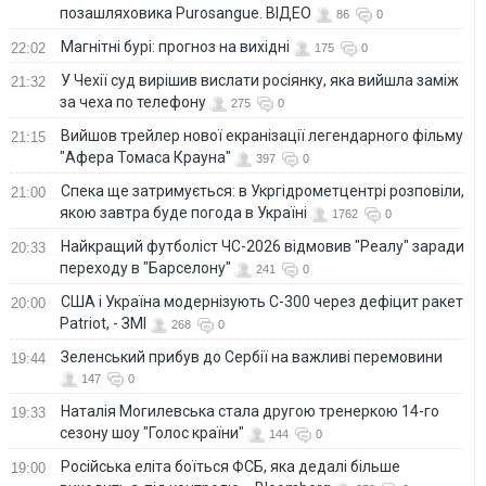
позашляховика Purosangue. ВІДЕО
86
0
Магнітні бурі: прогноз на вихідні
22:02
175
0
У Чехії суд вирішив вислати росіянку, яка вийшла заміж
21:32
за чеха по телефону
275
0
Вийшов трейлер нової екранізації легендарного фільму
21:15
"Афера Томаса Крауна"
397
0
Спека ще затримується: в Укргідрометцентрі розповіли,
21:00
якою завтра буде погода в Україні
1762
0
Найкращий футболіст ЧС-2026 відмовив "Реалу" заради
20:33
переходу в "Барселону"
241
0
США і Україна модернізують С-300 через дефіцит ракет
20:00
Patriot, - ЗМІ
268
0
Зеленський прибув до Сербії на важливі перемовини
19:44
147
0
Наталія Могилевська стала другою тренеркою 14-го
19:33
сезону шоу "Голос країни"
144
0
Російська еліта боїться ФСБ, яка дедалі більше
19:00