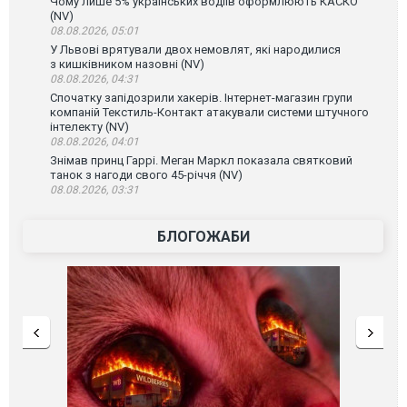
Чому лише 5% українських водіїв оформлюють КАСКО
(NV)
08.08.2026, 05:01
У Львові врятували двох немовлят, які народилися
з кишківником назовні (NV)
08.08.2026, 04:31
Спочатку запідозрили хакерів. Інтернет-магазин групи
компаній Текстиль-Контакт атакували системи штучного
інтелекту (NV)
08.08.2026, 04:01
Знімав принц Гаррі. Меган Маркл показала святковий
танок з нагоди свого 45-річчя (NV)
08.08.2026, 03:31
БЛОГОЖАБИ