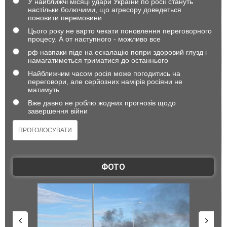
У найближчі місяці удари України по росії стануть
настільки болючими, що агресору доведеться
поновити перемовини
Цього року не варто чекати поновлення переговорного
процесу. А от наступного - можливо все
рф навпаки піде на ескалацію попри здоровий глузд і
намагатиметься триматися до останнього
Найближчим часом росія може погодитись на
переговори, але серйозних намірів росіяни не
матимуть
Вже давно не роблю жодних прогнозів щодо
завершення війни
ФОТО