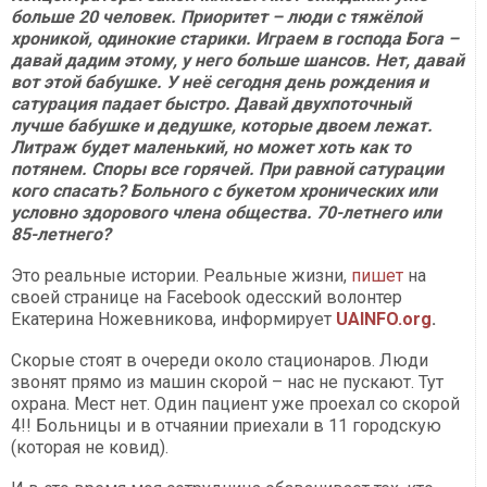
больше 20 человек. Приоритет – люди с тяжёлой
хроникой, одинокие старики. Играем в господа Бога –
давай дадим этому, у него больше шансов. Нет, давай
вот этой бабушке. У неё сегодня день рождения и
сатурация падает быстро. Давай двухпоточный
лучше бабушке и дедушке, которые двоем лежат.
Литраж будет маленький, но может хоть как то
потянем. Споры все горячей. При равной сатурации
кого спасать? Больного с букетом хронических или
условно здорового члена общества. 70-летнего или
85-летнего?
Это реальные истории. Реальные жизни,
пишет
на
своей странице на Facebook одесский волонтер
Екатерина Ножевникова, информирует
UAINFO.org
.
Скорые стоят в очереди около стационаров. Люди
звонят прямо из машин скорой – нас не пускают. Тут
охрана. Мест нет. Один пациент уже проехал со скорой
4!! Больницы и в отчаянии приехали в 11 городскую
(которая не ковид).