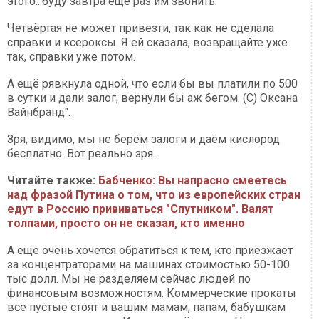
этого...буду завтра ещё раз им звонить.
Четвёртая не может привезти, так как не сделала
справки и ксероксы. Я ей сказала, возвращайте уже
так, справки уже потом.
А ещё рявкнула одной, что если бы вы платили по 500
в сутки и дали залог, вернули бы аж бегом. (С) Оксана
Вайнбранд".
Зря, видимо, мы не берём залоги и даём кислород
бесплатно. Вот реально зря.
Читайте также:
Бабченко: Вы напрасно смеетесь
над фразой Путина о том, что из европейских стран
едут в Россию прививаться "Спутником". Валят
толпами, просто он не сказал, кто именно
А ещё очень хочется обратиться к тем, кто приезжает
за концентраторами на машинах стоимостью 50-100
тыс долл. Мы не разделяем сейчас людей по
финансовым возможностям. Коммерческие прокаты
все пустые стоят и вашим мамам, папам, бабушкам