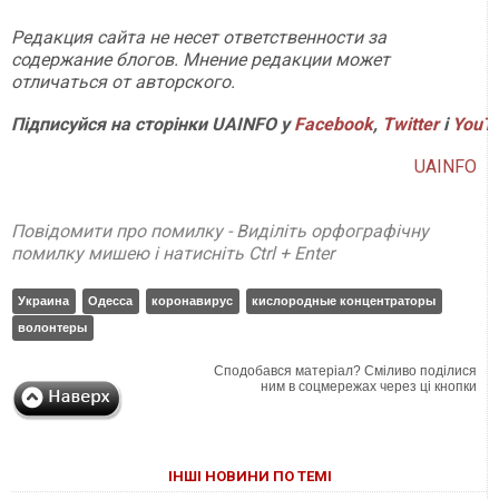
Редакция сайта не несет ответственности за
содержание блогов. Мнение редакции может
отличаться от авторского.
Підписуйся на сторінки UAINFO у
Facebook
,
Twitter
і
YouT
UAINFO
Повідомити про помилку - Виділіть орфографічну
помилку мишею і натисніть Ctrl + Enter
Украина
Одесса
коронавирус
кислородные концентраторы
волонтеры
Сподобався матеріал? Сміливо поділися
ним в соцмережах через ці кнопки
ІНШІ НОВИНИ ПО ТЕМІ