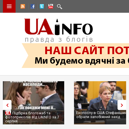
Експослу в США Стефанішиній
Трамп не передасть Укр
обрали запобіжний захід
сотні ракет до Patriot, 
...