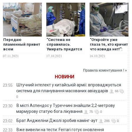
Передаю
"Система не
"Откройте уже
пламенный привет
справилась.
глаза те, кто кричит
всем
Умирать придется
что ковида нет!":
медработникам,
дома. Добро
волонтер сообщила
07.11.2021
17.10.2021
16.10.2021
благодаря которым
пожаловать в ад..."
о
мы оказались в
– волонтер Леся
катастрофической
полной ж*пе, –
Литвинова
ситуации с
Правила коментування ! »
волонтер
коронавирусом в
НОВИНИ
Одессе и Харькове
Штучний інтелект у китайській армії: впроваджується
23:55
система для планування масованих авіаударів
66
0
В місті Аспендос у Туреччині знайшли 2,2-метрову
23:30
мармурову статую бога лікування
75
0
Брат Анджеліни Джолі зробив камінг-аут
23:02
286
0
Вже вивели на тести: Ferrari готує оновлення
22:33