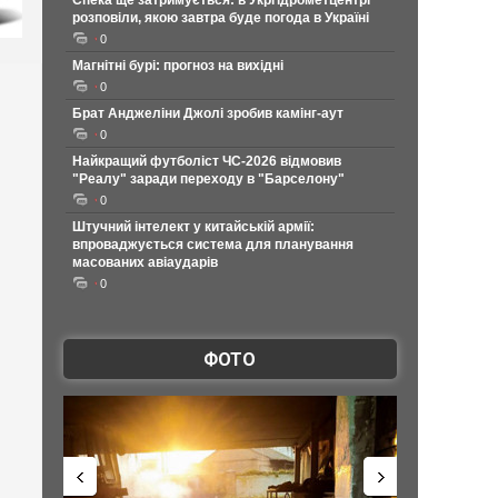
Спека ще затримується: в Укргідрометцентрі
розповіли, якою завтра буде погода в Україні
0
Магнітні бурі: прогноз на вихідні
0
Брат Анджеліни Джолі зробив камінг-аут
0
Найкращий футболіст ЧС-2026 відмовив
"Реалу" заради переходу в "Барселону"
0
Штучний інтелект у китайській армії:
впроваджується система для планування
масованих авіаударів
0
ФОТО