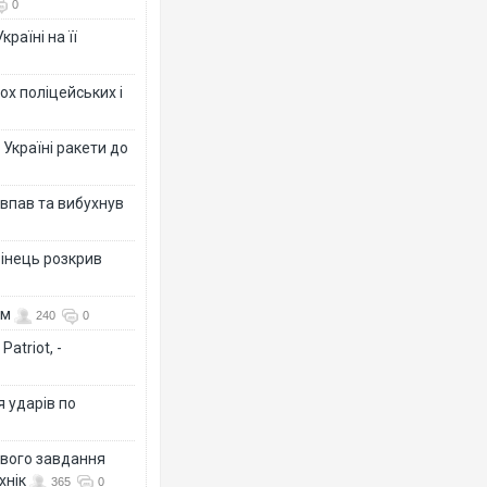
0
раїні на її
ох поліцейських і
 Україні ракети до
 впав та вибухнув
бінець розкрив
ом
240
0
atriot, -
я ударів по
ового завдання
хнік
365
0