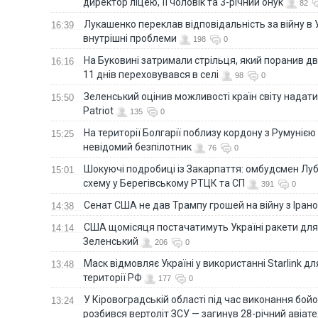
директор ліцею, її чоловік та 3-річний онук
82
Лукашенко переклав відповідальність за війну в Ук
16:39
внутрішні проблеми
198
0
На Буковині затримали стрільця, який поранив дв
16:16
11 днів переховувався в селі
98
0
Зеленський оцінив можливості країн світу надати
15:50
Patriot
135
0
На території Болгарії поблизу кордону з Румунією
15:25
невідомий безпілотник
76
0
Шокуючі подробиці із Закарпаття: омбудсмен Лу
15:01
схему у Берегівському РТЦК та СП
391
0
Сенат США не дав Трампу грошей на війну з Іран
14:38
США щомісяця постачатимуть Україні ракети для P
14:14
Зеленський
206
0
Маск відмовляє Україні у використанні Starlink дл
13:48
території РФ
177
0
У Кіровоградській області під час виконання бой
13:24
розбився вертоліт ЗСУ — загинув 28-річний авіате