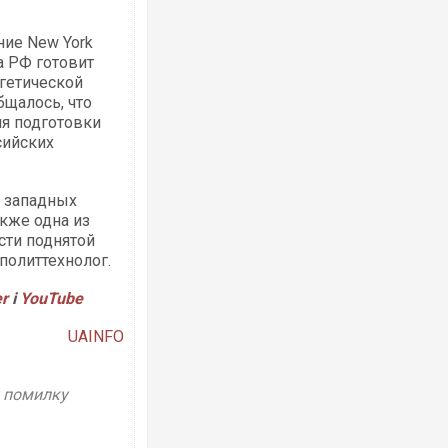
ние New York
а РФ готовит
Ворог завдав комбінованого удару по
гетической
двоє поранених. Ще десятеро постра
після атаки БПЛА по ринку на Сумщині
бщалось, что
ля подготовки
сийских
я западных
кже одна из
сти поднятой
политтехнолог.
er
і
YouTube
Одесу накрила потужна злива з градо
UAINFO
ураганним вітром
у помилку