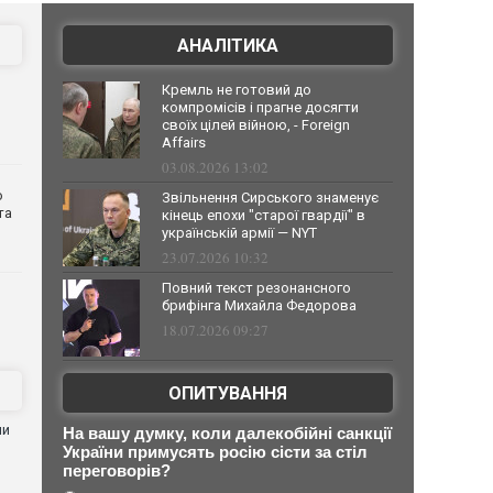
АНАЛІТИКА
Кремль не готовий до
компромісів і прагне досягти
своїх цілей війною, - Foreign
Affairs
03.08.2026 13:02
о
Звільнення Сирського знаменує
та
кінець епохи "старої гвардії" в
українській армії — NYT
23.07.2026 10:32
Повний текст резонансного
брифінга Михайла Федорова
18.07.2026 09:27
ОПИТУВАННЯ
ни
На вашу думку, коли далекобійні санкції
України примусять росію сісти за стіл
переговорів?