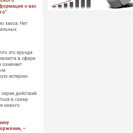
нского
нформация о вас
го"
ю хаоса. Нет
туальных
что это ерунда
циалиста в сфере
н означает
ным
кую истерию
а серия действий
ться в схему
ся нового
аину
оржении, –