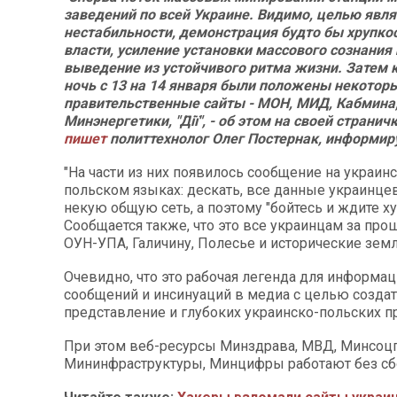
заведений по всей Украине. Видимо, целью явля
нестабильности, демонстрация будто бы хрупко
власти, усиление установки массового сознания 
выведение из устойчивого ритма жизни. Затем 
ночь с 13 на 14 января были положены некотор
правительственные сайты - МОН, МИД, Кабмина,
Минэнергетики, "Дії", - об этом на своей странич
пишет
политтехнолог Олег Постернак, информи
"На части из них появилось сообщение на украин
польском языках: дескать, все данные украинце
некую общую сеть, а поэтому "бойтесь и ждите х
Сообщается также, что это все украинцам за про
ОУН-УПА, Галичину, Полесье и исторические земл
Очевидно, что это рабочая легенда для информа
сообщений и инсинуаций в медиа с целью созда
представление и глубоких украинско-польских п
При этом веб-ресурсы Минздрава, МВД, Минсоцп
Мининфраструктуры, Минцифры работают без сб