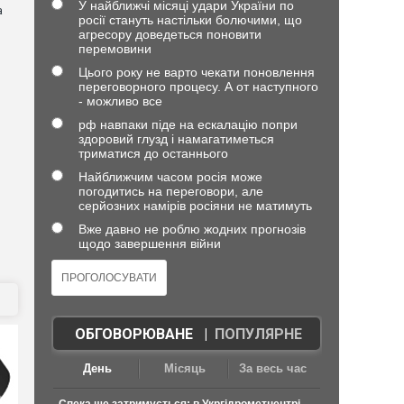
У найближчі місяці удари України по
а
росії стануть настільки болючими, що
агресору доведеться поновити
перемовини
Цього року не варто чекати поновлення
переговорного процесу. А от наступного
- можливо все
рф навпаки піде на ескалацію попри
здоровий глузд і намагатиметься
триматися до останнього
Найближчим часом росія може
погодитись на переговори, але
серйозних намірів росіяни не матимуть
Вже давно не роблю жодних прогнозів
щодо завершення війни
ОБГОВОРЮВАНЕ
|
ПОПУЛЯРНЕ
День
Місяць
За весь час