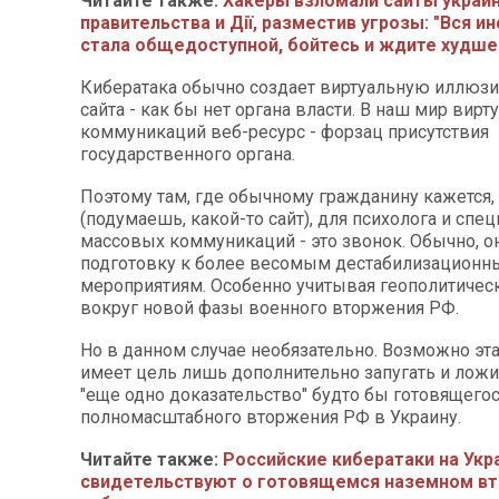
Читайте также:
Хакеры взломали сайты украи
правительства и Дії, разместив угрозы: "Вся и
стала общедоступной, бойтесь и ждите худше
Кибератака обычно создает виртуальную иллюзи
сайта - как бы нет органа власти. В наш мир вир
коммуникаций веб-ресурс - форзац присутствия
государственного органа.
Поэтому там, где обычному гражданину кажется, 
(подумаешь, какой-то сайт), для психолога и спе
массовых коммуникаций - это звонок. Обычно, о
подготовку к более весомым дестабилизацион
мероприятиям. Особенно учитывая геополитичес
вокруг новой фазы военного вторжения РФ.
Но в данном случае необязательно. Возможно эт
имеет цель лишь дополнительно запугать и ложи
"еще одно доказательство" будто бы готовящего
полномасштабного вторжения РФ в Украину.
Читайте также:
Российские кибератаки на Укр
свидетельствуют о готовящемся наземном вт