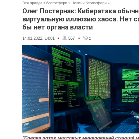
Вся правда з блогосфери
»
Новини блогосфери
»
Олег Постернак: Кибератака обычн
виртуальную иллюзию хаоса. Нет с
бы нет органа власти
•
•
14.01.2022, 14:01
567
2
"Сперва поток массовых минирований станций м