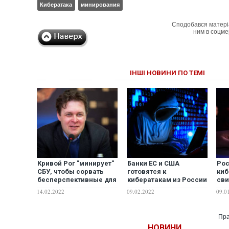
Кибератака
минирования
Сподобався матері
ним в соцме
ІНШІ НОВИНИ ПО ТЕМІ
Кривой Рог "минирует"
Банки ЕС и США
Ро
СБУ, чтобы сорвать
готовятся к
киб
бесперспективные для
кибератакам из России
сви
"слуг" выборы мэра
– Reuters
го
14.02.2022
09.02.2022
09.0
наз
– к
Пра
НОВИНИ