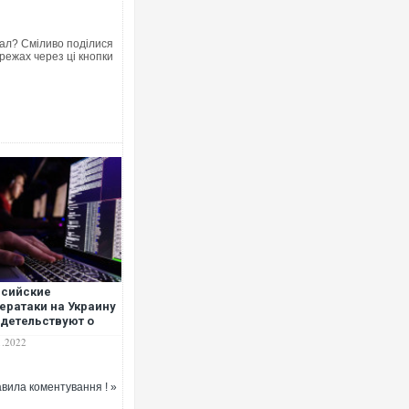
ал? Сміливо поділися
режах через ці кнопки
ссийские
ератаки на Украину
детельствуют о
товящемся
1.2022
емном вторжении,
иберэксперты
вила коментування ! »