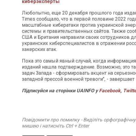
киберэксперты
Любопытно, еще 20 декабря прошлого года изда
Times сообщало, что в первой половине 2022 год
масштабные кибератаки против украинской энер
системы и правительственных сайтов. Также соо
США и Британия направили своих сотрудников д
украинских киберспециалистов в отражении рос
хакерских атак.
Пока это самый явный случай, когда информаци
изданий нашла подтверждение. Возможно, это та
задач Запада - сформировать акцент на серьезно
западной прессой военной тревоги", - завершает 
Підписуйся на сторінки UAINFO у
Facebook
,
Twitt
Повідомити про помилку - Виділіть орфографічн
мишею і натисніть Ctrl + Enter