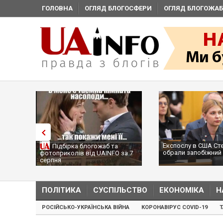
ГОЛОВНА
ОГЛЯД БЛОГОСФЕРИ
ОГЛЯД БЛОГОЖАБ
Експослу в США Ст
Підбірка блогожаб та
обрали запобіжний 
фотоприколів від UAINFO за 7
серпня
ПОЛІТИКА
СУСПІЛЬСТВО
ЕКОНОМІКА
Н
РОСІЙСЬКО-УКРАЇНСЬКА ВІЙНА
КОРОНАВІРУС COVID-19