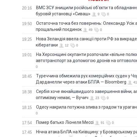
ВМС ЗСУ знищили російські об'єкти та обладнанн
20:16
буровій установці «Сиваш»
9
0
Остаточна точка без повернень: Олександр Усік 
19:50
прощальний поєдинок
49
0
Нова Зеландія ввела санкції проти РФ за викраден
19:25
кібератаки
12
0
На Херсонщині окупанти розпочали «вільне полю
19:01
автотранспорт за допомогою дронів на оптоволо
0
Туреччина обмежила рух комерційних суден у Чо
18:45
Дарданелли через атаки БПЛА — Bloomberg
41
Сербія хоче якнайшвидшого завершення війни, ал
18:38
оптимізму немає, — Вучич
23
0
Одесу накрила потужна злива з градом та урага
18:15
0
Помер батько Ліонеля Мессі
17:54
91
0
Нічна атака БпЛА на Київщину: у Броварському р
17:45