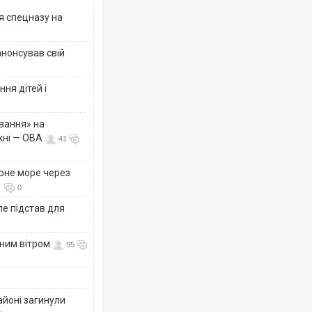
я спецназу на
анонсував свій
ня дітей і
вання» на
кні — ОВА
41
рне море через
0
е підстав для
нним вітром
95
айоні загинули