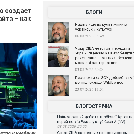
о создает
БЛОГИ
айта – как
Надія лише на культ жінки в
українській культурі
06.08.2026 08:49
Чому США не готові передати
Україні ліцензію на виробництв
ракет Patriot: політика, безпека 
можливі альтернативи
03.08.2026 20:24
Перспектива: ЗСУ добомблять і
всі інші склади Wildberries
23.07.2026 11:31
БЛОГОСТРІЧКА
Наймолодший дебютант збірної Аргенти
перейшов із Реала у клуб Серії А (NV)
08.08.2026, 20:00
етро и учебных
Сенат США затвердив генпрокурором