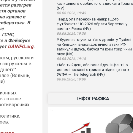
колишнього особистого адвоката Трамп
ется разогрев
(NV)
сти органов
08.08.2026, 19:45
на кризис и
Гвардіола переконав найкращого
кибератака. В
футболіста ЧС-2026 обрати Барселону
ые
замість Реала (NV)
08.08.2026, 19:30
 ГСЧС,
У будинок влучили п’ять дронів: у Пухівці
ке в Фейсбуке
на Київщині внаслідок нічної атаки РФ
рует
UAINFO.org
.
загинули дідусь, бабуся та їхній трирічний
онук (NV)
ском, русском и
08.08.2026, 19:15
в загружены в
«Або ти йдеш, або вона йде»: Інфантіно
удшего".
допоміг коханці отримати підвищення в
УЄФА — The Telegraph (NV)
шлое (Волынь,
08.08.2026, 19:00
и).
ционных
ть ложное
ІНФОГРАФІКА
ротиворечиях.
олитики,
оев.