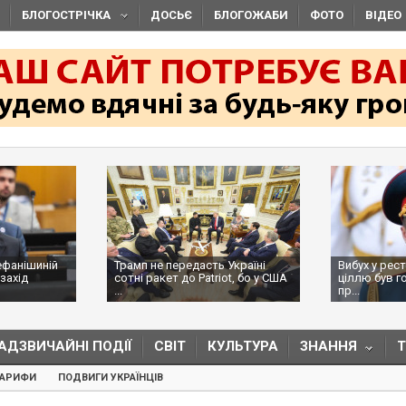
БЛОГОСТРІЧКА
ДОСЬЄ
БЛОГОЖАБИ
ФОТО
ВІДЕО
ефанішиній
Трамп не передасть Україні
Вибух у рес
захід
сотні ракет до Patriot, бо у США
ціллю був г
...
пр...
АДЗВИЧАЙНІ ПОДІЇ
СВІТ
КУЛЬТУРА
ЗНАННЯ
ТАРИФИ
ПОДВИГИ УКРАЇНЦІВ