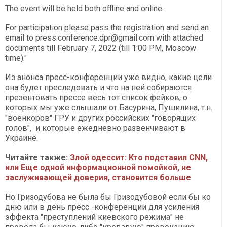
The event will be held both offline and online.
For participation please pass the registration and send an
email to
press.conference.dpr@gmail.com
with attached
documents till February 7, 2022 (till 1:00 PM, Moscow
time)."
Из анонса пресс-конференции уже видно, какие цели
она будет преследовать и что на ней собираются
презентовать прессе весь тот список фейков, о
которых мы уже слышали от Басурина, Пушилина, т.н.
"военкоров" ГРУ и других российских "говорящих
голов", и которые ежедневно развенчивают в
Украине.
Читайте также:
Злой одессит: Кто подставил CNN,
или Еще одной информационной помойкой, не
заслуживающей доверия, становится больше
Но Гризодубова не была бы Гризодубовой если бы ко
дню или в день пресс -конференции для усиления
эффекта "преступлений киевского режима" не