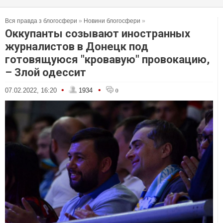
Вся правда з блогосфери
»
Новини блогосфери
»
Оккупанты созывают иностранных
журналистов в Донецк под
готовящуюся "кровавую" провокацию,
– Злой одессит
•
•
07.02.2022, 16:20
1934
0