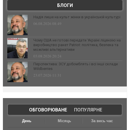
БЛОГИ
Надія лише на культ жінки в українській культурі
06.08.2026 08:49
Чому США не готові передати Україні ліцензію на
виробництво ракет Patriot: політика, безпека та
можливі альтернативи
03.08.2026 20:24
Перспектива: ЗСУ добомблять і всі інші склади
Wildberries
23.07.2026 11:31
ОБГОВОРЮВАНЕ
|
ПОПУЛЯРНЕ
День
Місяць
За весь час