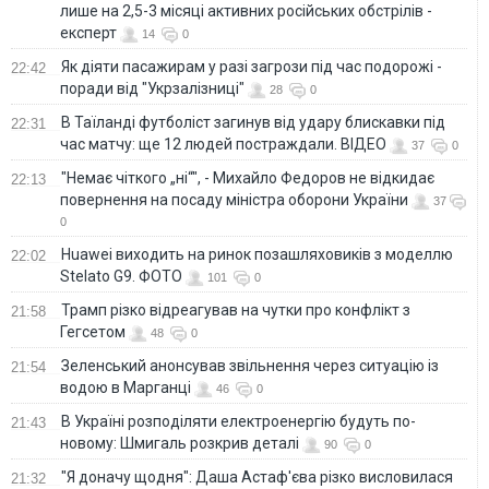
лише на 2,5-3 місяці активних російських обстрілів -
експерт
14
0
Як діяти пасажирам у разі загрози під час подорожі -
22:42
поради від "Укрзалізниці"
28
0
В Таїланді футболіст загинув від удару блискавки під
22:31
час матчу: ще 12 людей постраждали. ВІДЕО
37
0
"Немає чіткого „ні“", - Михайло Федоров не відкидає
22:13
повернення на посаду міністра оборони України
37
0
Huawei виходить на ринок позашляховиків з моделлю
22:02
Stelato G9. ФОТО
101
0
Трамп різко відреагував на чутки про конфлікт з
21:58
Гегсетом
48
0
Зеленський анонсував звільнення через ситуацію із
21:54
водою в Марганці
46
0
В Україні розподіляти електроенергію будуть по-
21:43
новому: Шмигаль розкрив деталі
90
0
"Я доначу щодня": Даша Астаф'єва різко висловилася
21:32