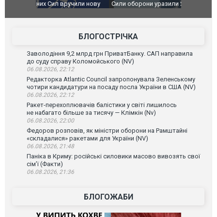
чили нову
Сили оборони уразили Ярославський НПЗ:
Неймар вла
губернатор регіону заявив про наймасштабнішу
"Сантоса".
атаку. ВІДЕО
БЛОГОСТРІЧКА
Заволодіння 9,2 млрд грн ПриватБанку. САП направила
до суду справу Коломойського (NV)
06.08.2026, 22:12
Редакторка Atlantic Council запропонувала Зеленському
чотири кандидатури на посаду посла України в США (NV)
06.08.2026, 22:12
Ракет-перехоплювачів балістики у світі лишилось
не набагато більше за тисячу — Клімкін (Nv)
06.08.2026, 22:00
Федоров розповів, як міністри оборони на Рамштайні
«складалися» ракетами для України (NV)
06.08.2026, 21:48
Паніка в Криму: російські силовики масово вивозять свої
сім’ї (Факти)
06.08.2026, 21:36
БЛОГОЖАБИ