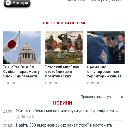
ІНШІ НОВИНИ ПО ТЕМІ
"ДНР" та "ЛНР" у
"Русский мир" как
Временно
будівлі парламенту
отстойник для
оккупированные
Японії: дипломати
политических
территории кишат
України
отбросов, –
сотрудниками ФСБ:
30.03.2026
10.06.2022
12.05.2022
відреагували на
Кочетков
краткий обзор
провокацію
деятельности
российских
Правила коментування ! »
спецслужб
НОВИНИ
Життя на Землі могло виникнути двічі, – дослідження
23:00
38
0
Навіть 300 американських ракет Україні вистачить
22:53