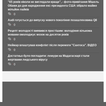
"65 років ніколи не виглядали краще", - фото-привітання Мішель
Обами до дня народження екс-президента США зібрало майже
мільйон лайків
0
Audi готується до випуску нового покоління позашляховика Q8
0
Рецепт молодості виявився простішим: володіння кількома
мовами омолоджує мозок на десяток років
0
Неймар влаштував конфлікт після перемоги "Сантоса". ВІДЕО
0
Достатньо було погладити: лемури на Мадагаскарі стали
жертвами людського вірусу
0