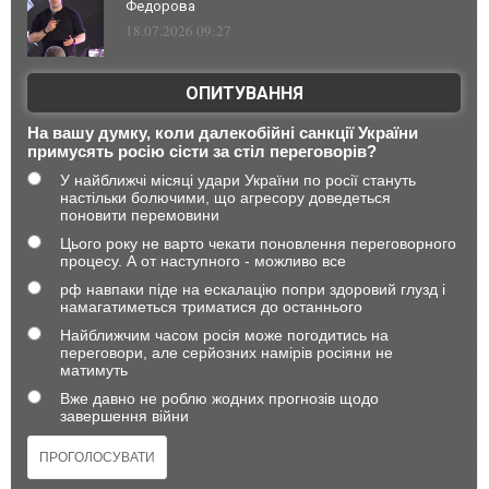
Федорова
18.07.2026 09:27
ОПИТУВАННЯ
На вашу думку, коли далекобійні санкції України
примусять росію сісти за стіл переговорів?
У найближчі місяці удари України по росії стануть
настільки болючими, що агресору доведеться
поновити перемовини
Цього року не варто чекати поновлення переговорного
процесу. А от наступного - можливо все
рф навпаки піде на ескалацію попри здоровий глузд і
намагатиметься триматися до останнього
Найближчим часом росія може погодитись на
переговори, але серйозних намірів росіяни не
матимуть
Вже давно не роблю жодних прогнозів щодо
завершення війни