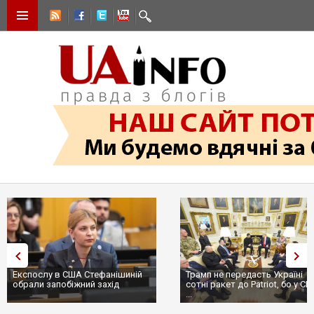
Експослу в США Стефанішиній
Трамп не передасть Україні
обрали запобіжний захід
сотні ракет до Patriot, бо у США
...