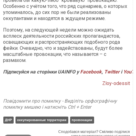
провела бы какую-либо "кровавую" провокацию.
Особенно с учётом того, что ряд сценариев, о которых
упоминалось, до сих пор не были реализованы
оккупантами и находятся в ждущем режиме.
Поэтому, на следующей недели можно ожидать
всплеск деятельности российских пропагандистов,
освещающих и распространяющих подобного рода
фейки. Очевидно, что и задействованы, будут более
масштабные провокации, что называется – с
размахом.
Підписуйся на сторінки UAINFO у
Facebook
,
Twitter
і
YouT
Zloy-odessit
Повідомити про помилку - Виділіть орфографічну
помилку мишею і натисніть Ctrl + Enter
ДНР
оккупированные территории
провокации
Сподобався матеріал? Сміливо поділися
ним в соцмережах через ці кнопки