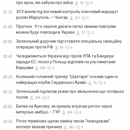
про зірок, які забули про війну
78
0
ЗСУ взяли під вогневий контроль ключовий маршрут
21:15
росіян Маріуполь — Чонгар
113
0
Прогноз: 9-го серпня дихати легко свіжим повітрям
21:00
можна буде повсюди в Україні
73
0
Зеленський доручив підготувати спеціальну санкційну
20:55
операцію проти РФ
55
0
Чи відмовиться Україна від героїв УПА та Бандери
20:42
заради ЄС: посол у Польщі відповів на ультиматуми
Варшави
249
0
Колишній головний тренер "Шахтаря" очолив один із
20:33
найкращих клубів Саудівської Аравії
79
0
Зеленський підписав укази про звільнення ще чотирьох
20:15
послів
109
0
Битва за Арктику: як кремль втрачає регіон через
20:01
імперські амбіції, – ГУР
455
0
Росія терміново шукає заміну своїм "Іскандерам":
19:54
експерт вказав причину
381
0