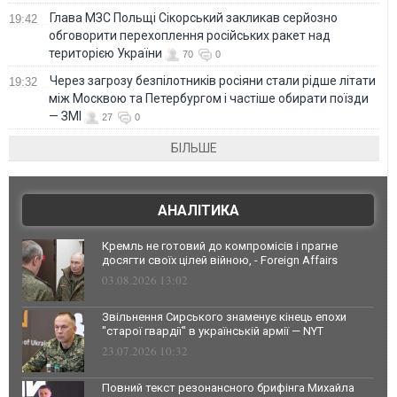
Глава МЗС Польщі Сікорський закликав серйозно
19:42
обговорити перехоплення російських ракет над
територією України
70
0
Через загрозу безпілотників росіяни стали рідше літати
19:32
між Москвою та Петербургом і частіше обирати поїзди
— ЗМІ
27
0
БІЛЬШЕ
АНАЛІТИКА
Кремль не готовий до компромісів і прагне
досягти своїх цілей війною, - Foreign Affairs
03.08.2026 13:02
Звільнення Сирського знаменує кінець епохи
"старої гвардії" в українській армії — NYT
23.07.2026 10:32
Повний текст резонансного брифінга Михайла