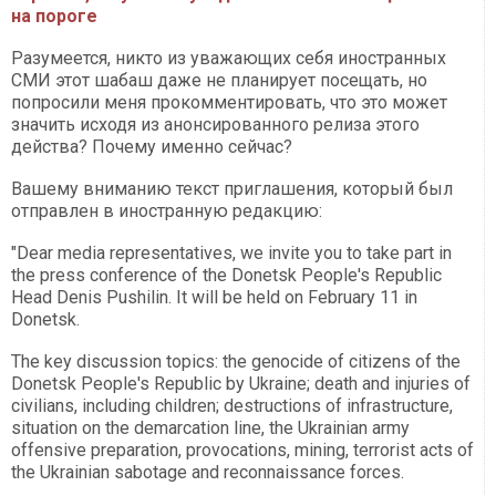
на пороге
Разумеется, никто из уважающих себя иностранных
СМИ этот шабаш даже не планирует посещать, но
попросили меня прокомментировать, что это может
значить исходя из анонсированного релиза этого
действа? Почему именно сейчас?
Вашему вниманию текст приглашения, который был
отправлен в иностранную редакцию:
"Dear media representatives, we invite you to take part in
the press conference of the Donetsk People's Republic
Head Denis Pushilin. It will be held on February 11 in
Donetsk.
The key discussion topics: the genocide of citizens of the
Donetsk People's Republic by Ukraine; death and injuries of
civilians, including children; destructions of infrastructure,
situation on the demarcation line, the Ukrainian army
offensive preparation, provocations, mining, terrorist acts of
the Ukrainian sabotage and reconnaissance forces.