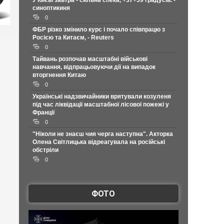
У Києві завтра - сильна спека, +37+39 градусів. -
синоптикиня
0
ФБР різко змінило курс і почало співпрацю з
Росією та Китаєм, - Reuters
0
Тайвань розпочав масштабні військові
навчання, відпрацьовуючи дії на випадок
вторгнення Китаю
0
Українські надзвичайники врятували козуленя
під час ліквідації масштабної лісової пожежі у
Франції
0
"Ніколи не знаєш чия черга наступна". Акторка
Олена Світлицька відреагувала на російські
обстріли
0
ФОТО