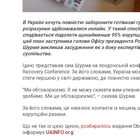
В Україні хочуть повністю заборонити готівкові г
розрахунки здійснювалися онлайн. У такий спосі
сподівається подолати щонайменше 95% корупці
цей план заступника голови Офісу президента Р
Шурми викликав засудження як з боку експертів, 
суспільства.
Ідею представив сам Шурма на лондонській конф
Recovery Conference. За його словами, Україна м
стати першою у світі державою, де повністю скас
"Ми обговорюємо. Я не можу сказати вам упевне
зробимо. Ми це обговорюємо", – сказав Шурма.
За його словами, це нівелює контакти із кешем,
корупційні ризики.
Що не так із цією ідеєю,
розбиралось
видання Оbo
інформує
UAINFO.org
.