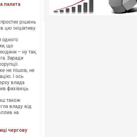
ва палата
 простих рішень
в цю ініціативу.
и одного
ми, що
людини – ну так,
га. Заради
орупції.
аке не пішов, не
цію. І ось
ерху влада
ив фахівець.
баш також
гла владу від
вплив на
иці чергову