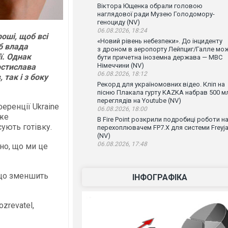
Віктора Ющенка обрали головою
наглядової ради Музею Голодомору-
геноциду (NV)
06.08.2026, 18:24
роші, щоб всі
«Новий рівень небезпеки». До інциденту
б влада
з дроном в аеропорту Лейпциг/Галле мо
ї. Однак
бути причетна іноземна держава — МВС
Німеччини (NV)
остислава
06.08.2026, 18:12
так і з боку
Рекорд для україномовних відео. Кліп на
пісню Плакала гурту KAZKA набрав 500 м
переглядів на Youtube (NV)
еренції Ukraine
06.08.2026, 18:00
оже
В Fire Point розкрили подробиці роботи н
ують готівку.
перехоплювачем FP7.X для системи Freyj
(NV)
06.08.2026, 17:48
но, що ми це
 що зменшить
ІНФОГРАФІКА
zrevatel,