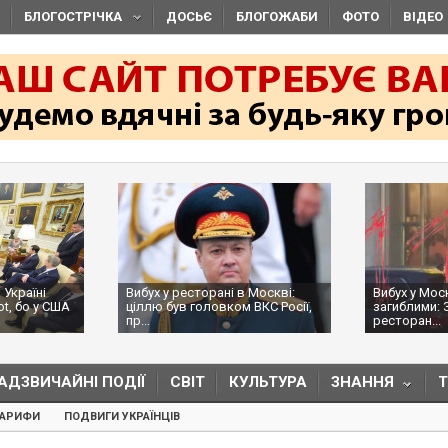
БЛОГОСТРІЧКА
ДОСЬЄ
БЛОГОЖАБИ
ФОТО
ВІДЕО
 Україні
Вибух у ресторані в Москві:
Вибух у Мос
ot, бо у США
ціллю був головком ВКС Росії,
загиблими: 
пр...
ресторан...
АДЗВИЧАЙНІ ПОДІЇ
СВІТ
КУЛЬТУРА
ЗНАННЯ
ТАРИФИ
ПОДВИГИ УКРАЇНЦІВ