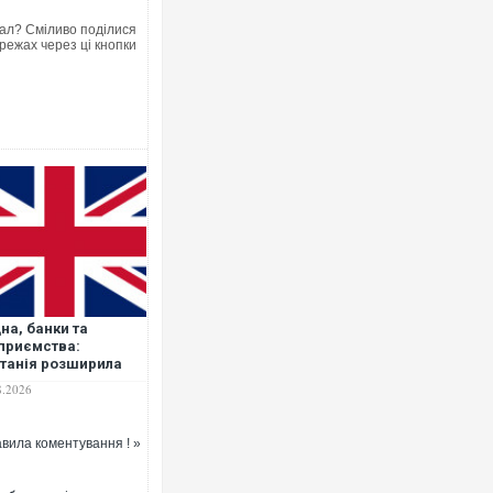
ал? Сміливо поділися
режах через ці кнопки
на, банки та
приємства:
танія розширила
кції проти Росії
8.2026
вила коментування ! »