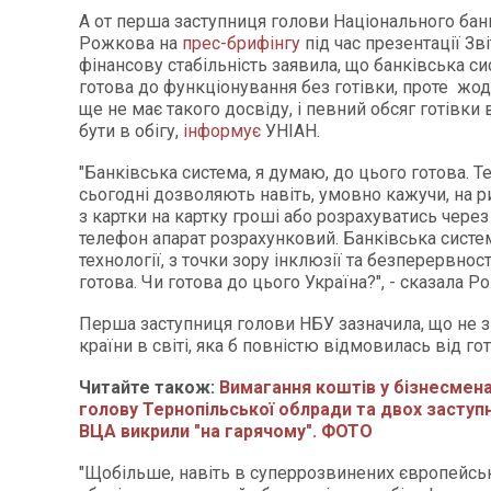
А от перша заступниця голови Національного бан
Рожкова на
прес-брифінгу
під час презентації Зві
фінансову стабільність заявила, що банківська с
готова до функціонування без готівки, проте жод
ще не має такого досвіду, і певний обсяг готівки
бути в обігу,
інформує
УНІАН.
"Банківська система, я думаю, до цього готова. Те
сьогодні дозволяють навіть, умовно кажучи, на 
з картки на картку гроші або розрахуватись чере
телефон апарат розрахунковий. Банківська систем
технології, з точки зору інклюзії та безперервнос
готова. Чи готова до цього Україна?", - сказала 
Перша заступниця голови НБУ зазначила, що не 
країни в світі, яка б повністю відмовилась від го
Читайте також:
Вимагання коштів у бізнесмен
голову Тернопільської облради та двох заступ
ВЦА викрили "на гарячому". ФОТО
"Щобільше, навіть в суперрозвинених європейсь