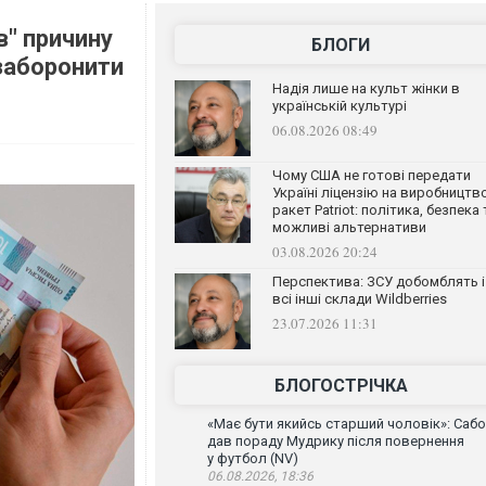
в" причину
БЛОГИ
 заборонити
Надія лише на культ жінки в
українській культурі
06.08.2026 08:49
Чому США не готові передати
Україні ліцензію на виробництв
ракет Patriot: політика, безпека 
можливі альтернативи
03.08.2026 20:24
Перспектива: ЗСУ добомблять і
всі інші склади Wildberries
23.07.2026 11:31
БЛОГОСТРІЧКА
«Має бути якийсь старший чоловік»: Сабо
дав пораду Мудрику після повернення
у футбол (NV)
06.08.2026, 18:36