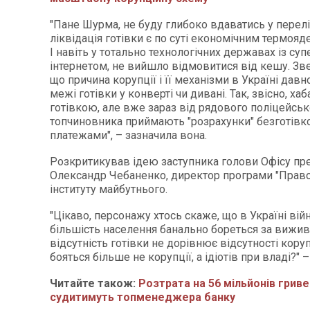
"Пане Шурма, не буду глибоко вдаватись у перелі
ліквідація готівки є по суті економічним термоя
І навіть у тотально технологічних державах із с
інтернетом, не вийшло відмовитися від кешу. Звер
що причина корупції і її механізми в Україні давн
межі готівки у конверті чи дивані. Так, звісно, хаб
готівкою, але вже зараз від рядового поліцейськ
топчиновника приймають "розрахунки" безготів
платежами", – зазначила вона.
Розкритикував ідею заступника голови Офісу пр
Олександр Чебаненко, директор програми "Право
інституту майбутнього.
"Цікаво, персонажу хтось скаже, що в Україні вій
більшість населення банально бореться за вижив
відсутність готівки не дорівнює відсутності корупц
бояться більше не корупції, а ідіотів при владі?" –
Читайте також:
Розтрата на 56 мільйонів гривен
судитимуть топменеджера банку