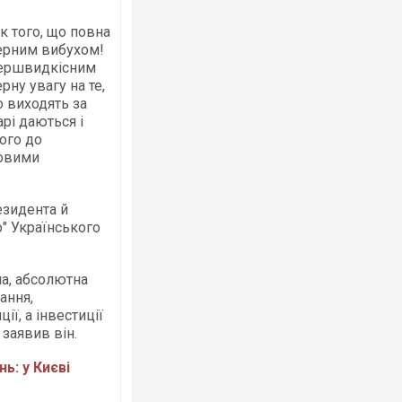
к того, що повна
дерним вибухом!
упершвидкісним
ну увагу на те,
о виходять за
Росія атакувала Суми КАБами: пошко
арі даються і
торговельний центр, будинки, є постр
ого до
ФОТО
ковими
езидента й
" Українського
на, абсолютна
ання,
ії, а інвестиції
 заявив він.
Топпосадовцю Повітряних Сил вручил
ь: у Києві
підозру