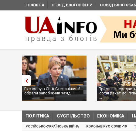
ГОЛОВНА
ОГЛЯД БЛОГОСФЕРИ
ОГЛЯД БЛОГОЖАБ
Експослу в США Стефанішиній
Трамп не передасть
обрали запобіжний захід
сотні ракет до Patri
...
ПОЛІТИКА
СУСПІЛЬСТВО
ЕКОНОМІКА
Н
РОСІЙСЬКО-УКРАЇНСЬКА ВІЙНА
КОРОНАВІРУС COVID-19