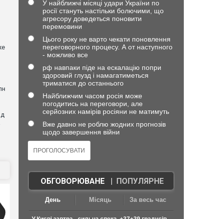
У найближчі місяці удари України по
росії стануть настільки болючими, що
агресору доведеться поновити
перемовини
Цього року не варто чекати поновлення
переговорного процесу. А от наступного
же
- можливо все
рф навпаки піде на ескалацію попри
здоровий глузд і намагатиметься
триматися до останнього
лн
Найближчим часом росія може
погодитись на переговори, але
серйозних намірів росіяни не матимуть
ад
a
Вже давно не роблю жодних прогнозів
щодо завершення війни
ОБГОВОРЮВАНЕ
|
ПОПУЛЯРНЕ
День
Місяць
За весь час