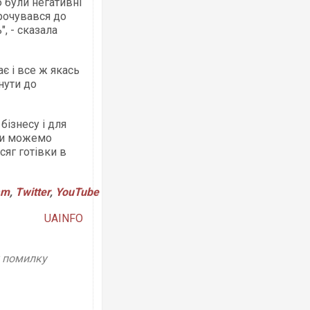
ю були негативні
орочувався до
, - сказала
ає і все ж якась
гнути до
бізнесу і для
 ми можемо
яг готівки в
am
,
Twitter
,
YouTube
UAINFO
у помилку