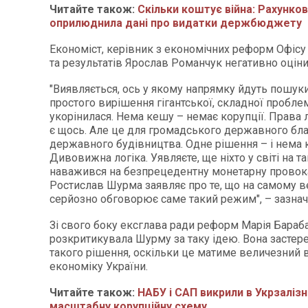
Читайте також:
Скільки коштує війна: Рахунко
оприлюднила дані про видатки держбюджету
Економіст, керівник з економічних реформ Офісу
та результатів Ярослав Романчук негативно оціни
"Виявляється, ось у якому напрямку йдуть пошук
простого вирішення гігантської, складної пробле
укорінилася. Нема кешу – немає корупції. Права 
є щось. Але це для громадського державного бла
державного будівництва. Одне рішення – і нема к
Дивовижна логіка. Уявляєте, ще ніхто у світі на т
наважився на безпрецедентну монетарну провока
Ростислав Шурма заявляє про те, що на самому в
серйозно обговорює саме такий режим", – зазнач
Зі свого боку ексглава ради реформ Марія Бара
розкритикувала Шурму за таку ідею. Вона застере
такого рішення, оскільки це матиме величезний 
економіку України.
Читайте також:
НАБУ і САП викрили в Укрзалізн
масштабну корупційну схему