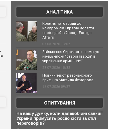
АНАЛІТИКА
Кремль не готовий до
компромісів і прагне досягти
своїх цілей війною, - Foreign
Affairs
03.08.2026 13:02
о
Звільнення Сирського знаменує
та
кінець епохи "старої гвардії" в
українській армії — NYT
23.07.2026 10:32
Повний текст резонансного
брифінга Михайла Федорова
18.07.2026 09:27
ОПИТУВАННЯ
На вашу думку, коли далекобійні санкції
України примусять росію сісти за стіл
переговорів?