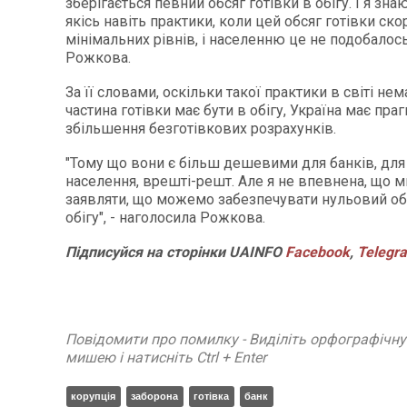
зберігається певний обсяг готівки в обігу. І я зна
якісь навіть практики, коли цей обсяг готівки ск
мінімальних рівнів, і населенню це не подобалось"
Рожкова.
За її словами, оскільки такої практики в світі нем
частина готівки має бути в обігу, Україна має пра
збільшення безготівкових розрахунків.
"Тому що вони є більш дешевими для банків, для 
населення, врешті-решт. Але я не впевнена, що
заявляти, що можемо забезпечувати нульовий обс
обігу", - наголосила Рожкова.
Підписуйся на сторінки UAINFO
Facebook
,
Telegr
Повідомити про помилку - Виділіть орфографічн
мишею і натисніть Ctrl + Enter
корупція
заборона
готівка
банк