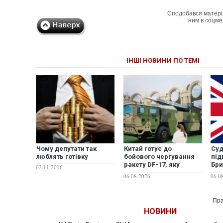
Сподобався матері
ним в соцме
ІНШІ НОВИНИ ПО ТЕМІ
Чому депутати так
Китай готує до
Суд
люблять готівку
бойового чергування
під
ракету DF-17, яку
Бри
02.11.2016
існуючі системи ППО
сан
06.08.2026
06.0
не здатні перехопити
Пра
НОВИНИ