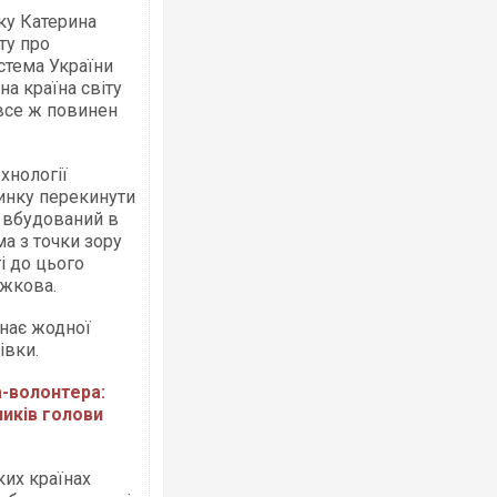
ку Катерина
ту про
истема України
на країна світу
 все ж повинен
хнології
ринку перекинути
з вбудований в
а з точки зору
ті до цього
Рожкова.
знає жодної
тівки.
а-волонтера:
ників голови
ких країнах