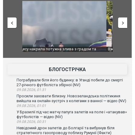
дом та
Вже вивели на тести: Ferrari готує оновлення
Вийшов тре
позашляховика Purosangue. ВІДЕО
фільму "Аф
БЛОГОСТРІЧКА
Пограбували біля його будинку: в Уганді побили до смерті
27-річного футболіста збірної (NV)
09.08.2026, 01:31
Просили заховати білизну. Новозеландська політикиня
вийшла на онлайн-зустріч з колегами з ванної — відео (NV)
09.08.2026, 01:01
У Бразилії під час матчу папуга залетів на поле і «атакував»
футболістів — відео (NV)
09.08.2026, 00:31
Невідомий дрон залетів до Болгарії та вибухнув біля
стратегічного газопроводу поблизу Румунії (Факти)