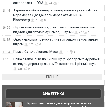
оптоволокні — ОВА
74
0
Туреччина обмежила рух комерційних суден у Чорне
18:45
море через Дарданелли через атаки БПЛА —
Bloomberg
73
0
Сербія хоче якнайшвидшого завершення війни, але
18:38
підстав для оптимізму немає, — Вучич
42
0
Одесу накрила потужна злива з градом та ураганним
18:15
вітром
186
0
Помер батько Ліонеля Мессі
17:54
218
0
Нічна атака БпЛА на Київщину: у Броварському районі
17:45
загинули директор ліцею, її чоловік та 3-річний онук
123
0
БІЛЬШЕ
АНАЛІТИКА
Кремль не готовий до компромісів і прагне