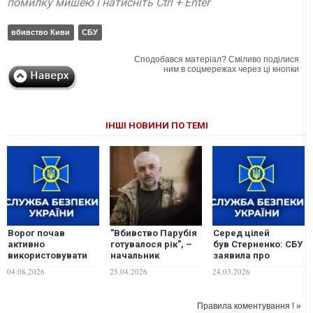
помилку мишею і натисніть Ctrl + Enter
вбивство Киви
СБУ
Сподобався матеріал? Сміливо поділися
ним в соцмережах через ці кнопки
ІНШІ НОВИНИ ПО ТЕМІ
Ворог почав
"Вбивство Парубія
Серед цілей
активно
готувалося рік", –
був Стерненко: СБУ
використовувати
начальник
заявила про
"медові пастки",
Головного слідчого
ліквідації кілера
04.08.2026
25.04.2026
24.03.2026
намагаючись убити
управління СБУ
гру рф, який
українських
Андрій Швець
готував резонансні
військових, – СБУ
вбивства в Україні
Правила коментування ! »