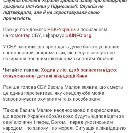
Служба безпеки України зробила заяву про ліквідацію
зрадника Іллі Киви у Підмосков'ї. Служба не
підтвердила, але й не спростовувала свою
причетність.
Про це повідомляє
РБК-Україна
з посиланням
на
коментар
СБУ, інформує
UAINFO.org
.
У СБУ заявили, що проводять дуже багато успішних
спецоперацій, зокрема і тих, які несуть заслужене
покарання воєнним злочинцям і ворогам України.
Читайте також:
Ходив у ліс, щоб записати відео:
озвучено нові деталі ліквідації Киви
Раніше голова СБУ Василь Малюк заявив, що смерть –
це єдина перспектива, яку спецслужба може
запропонувати окупантам та їх пособникам.
"Також Василь Малюк неодноразово підкреслював,
що вороги України обов’язково будуть відповідати за
свої злочини: і перед Богом, і перед українським
народом - по закону і по моралі. Ситуація з ліквідацією