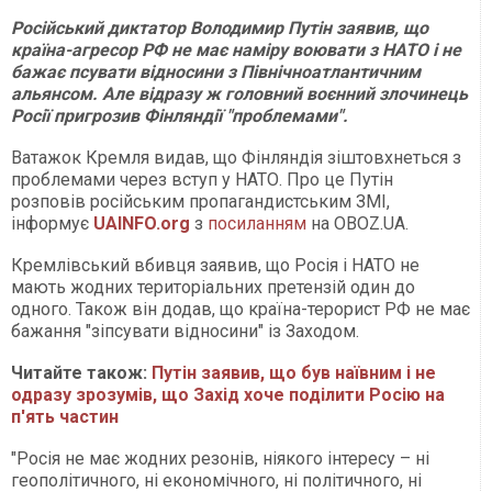
Російський диктатор Володимир Путін заявив, що
країна-агресор РФ не має наміру воювати з НАТО і не
бажає псувати відносини з Північноатлантичним
альянсом. Але відразу ж головний воєнний злочинець
Росії пригрозив Фінляндії "проблемами".
Ватажок Кремля видав, що Фінляндія зіштовхнеться з
проблемами через вступ у НАТО. Про це Путін
розповів російським пропагандистським ЗМІ,
інформує
UAINFO.org
з
посиланням
на OBOZ.UA.
Кремлівський вбивця заявив, що Росія і НАТО не
мають жодних територіальних претензій один до
одного. Також він додав, що країна-терорист РФ не має
бажання "зіпсувати відносини" із Заходом.
Читайте також:
Путін заявив, що був наївним і не
одразу зрозумів, що Захід хоче поділити Росію на
п'ять частин
"Росія не має жодних резонів, ніякого інтересу – ні
геополітичного, ні економічного, ні політичного, ні