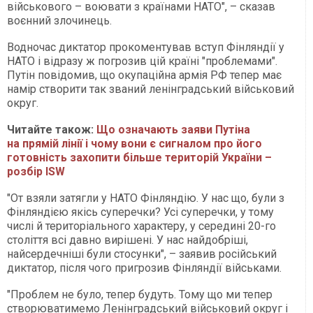
військового – воювати з країнами НАТО", – сказав
воєнний злочинець.
Водночас диктатор прокоментував вступ Фінляндії у
НАТО і відразу ж погрозив цій країні "проблемами".
Путін повідомив, що окупаційна армія РФ тепер має
намір створити так званий ленінградський військовий
округ.
Читайте також:
Що означають заяви Путіна
на прямій лінії і чому вони є сигналом про його
готовність захопити більше територій України –
розбір ISW
"От взяли затягли у НАТО Фінляндію. У нас що, були з
Фінляндією якісь суперечки? Усі суперечки, у тому
числі й територіального характеру, у середині 20-го
століття всі давно вирішені. У нас найдобріші,
найсердечніші були стосунки", – заявив російський
диктатор, після чого пригрозив Фінляндії військами.
"Проблем не було, тепер будуть. Тому що ми тепер
створюватимемо Ленінградський військовий округ і