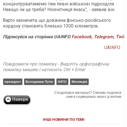
концентруватимемо там певні військові підрозділи.
Навіщо їм це треба? Нісенітниця якась", - заявив він.
Варто зазначити, що довжина фінсько-російського
кордону становить близько 1300 кілометрів.
Підписуйся на сторінки UAINFO
Facebook
,
Telegram
,
Twitt
UAINFO
Повідомити про помилку - Виділіть орфографічну
помилку мишею і натисніть Ctrl + Enter
президент
Володимир Путін
НАТО
Фінляндія
Сподобався матеріал? Сміливо поділися
ним в соцмережах через ці кнопки
ІНШІ НОВИНИ ПО ТЕМІ