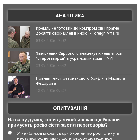
АНАЛІТИКА
Кремль не готовий до компромісів і прагне
досягти своїх цілей війною, - Foreign Affairs
03.08.2026 13:02
Звільнення Сирського знаменує кінець епохи
"старої гвардії" в українській армії — NYT
23.07.2026 10:32
Повний текст резонансного брифінга Михайла
Федорова
18.07.2026 09:27
ОПИТУВАННЯ
На вашу думку, коли далекобійні санкції України
примусять росію сісти за стіл переговорів?
У найближчі місяці удари України по росії стануть
настільки болючими, що агресору доведеться