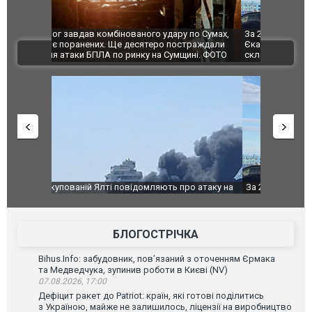
по Сумах,
За 2000 кілометрів від кордону з Україною: в
"Мої іграш
траждали
Єкатеринбурзі після атаки дронів загорівся
суперкарів
ВІДЕО
ині. ФОТО
склад Wildberries. ФОТО. ВІДЕО
о атаку на
За 2000 кілометрів від кордону з Україною: в
В Таїланді 
го диму.
Єкатеринбурзі після атаки дронів загорівся
блискавки 
склад Wildberries. ФОТО. ВІДЕО
постражда
БЛОГОСТРІЧКА
Bihus.Info: забудовник, пов’язаний з оточенням Єрмака
та Медведчука, зупинив роботи в Києві (NV)
07.08.2026, 17:00
Дефіцит ракет до Patriot: країн, які готові поділитись
з Україною, майже не залишилось, ліцензії на виробництво