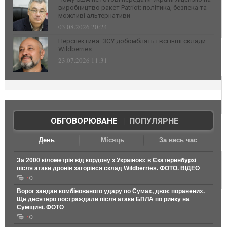
виробництво ракет Patriot: політика, безпека та
можливі альтернативи
03.08.2026 20:24
Перспектива: ЗСУ добомблять і всі інші склади
Wildberries
23.07.2026 11:31
ОБГОВОРЮВАНЕ
|
ПОПУЛЯРНЕ
День
Місяць
За весь час
За 2000 кілометрів від кордону з Україною: в Єкатеринбурзі
після атаки дронів загорівся склад Wildberries. ФОТО. ВІДЕО
0
Ворог завдав комбінованого удару по Сумах, двоє поранених.
Ще десятеро постраждали після атаки БПЛА по ринку на
Сумщині. ФОТО
0