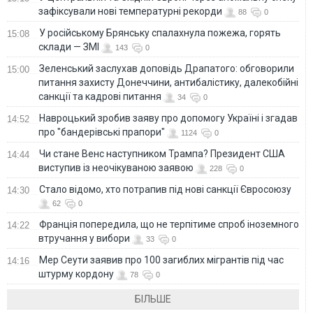
зафіксували нові температурні рекорди
88
0
У російському Брянську спалахнула пожежа, горять
15:08
склади — ЗМІ
143
0
Зеленський заслухав доповідь Драпатого: обговорили
15:00
питання захисту Донеччини, антибалістику, далекобійні
санкції та кадрові питання
34
0
Навроцький зробив заяву про допомогу Україні і згадав
14:52
про "бандерівські прапори"
1124
0
Чи стане Венс наступником Трампа? Президент США
14:44
виступив із неочікуваною заявою
228
0
Стало відомо, хто потрапив під нові санкції Євросоюзу
14:30
62
0
Франція попередила, що не терпітиме спроб іноземного
14:22
втручання у вибори
33
0
Мер Сеути заявив про 100 загиблих мігрантів під час
14:16
штурму кордону
78
0
БІЛЬШЕ