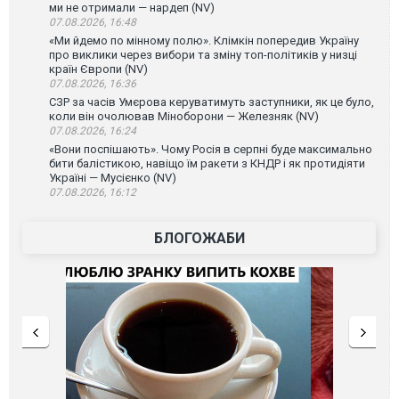
ми не отримали — нардеп (NV)
07.08.2026, 16:48
«Ми йдемо по мінному полю». Клімкін попередив Україну
про виклики через вибори та зміну топ-політиків у низці
країн Європи (NV)
07.08.2026, 16:36
СЗР за часів Умєрова керуватимуть заступники, як це було,
коли він очолював Міноборони — Железняк (NV)
07.08.2026, 16:24
«Вони поспішають». Чому Росія в серпні буде максимально
бити балістикою, навіщо їм ракети з КНДР і як протидіяти
Україні — Мусієнко (NV)
07.08.2026, 16:12
БЛОГОЖАБИ