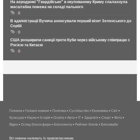
На аеродромі "Гвардійське" в окупованому Криму спалахнула
масштабна пожежа на складі пального
0
В адміністрації Вучича анонсували перший візит Зеленського до
Сербії
0
США розширили санкції проти Куби через військову співпрацю з
Росією та Китаєм
0
Головна
•
Головні новини
•
Політика
•
Суспільство
•
Економіка
беспроводной
•
Світ
•
Культура
•
Наука
•
Історія
•
Освіта
•
Авто
•
IT
•
Здоров'я
интернет
•
Спорт
•
Фото
•
Відео
•
Огляд блогосфери
•
Блоголента
•
Рейтинг блогів
киев
•
Блогожаби
и
Всі новини належать їх правовласникам.
область