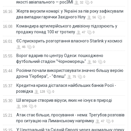
якості авіапального — росЗМІ
32
0
Жертв вкусили комарі: у Україні за пів року зафіксували
16:16
два випадки гарячки Західного Нілу
56
0
Командира артилерійського дивізіону підозрюють у
16:08
продажу понад 100 кг тротилу
47
0
ЄС прискорить розгортання власного Starlink у космосі
16:01
46
0
Ворог вдарив по центру Одеси: пошкоджено
15:55
футбольний стадіон "Чорноморець"
50
0
Росіяни почали використовувати значно більшу версію
15:44
дрона "Гербера", - "Флеш"
75
0
Кредитна криза дісталася найбільших банків Росії -
15:37
розвідка
128
0
ШІ вперше створив віруси, яких не існує в природі
15:30
106
0
Атак стає більше, просування - нема: Трегубов розповів
15:21
про ситуацію на Лиманському напрямку
47
0
У Центральній та Східній Європі через аномальну спеку
15:15