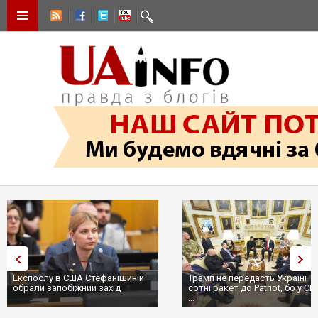
Експослу в США Стефанішиній
Трамп не передасть Україні
обрали запобіжний захід
сотні ракет до Patriot, бо у С
...